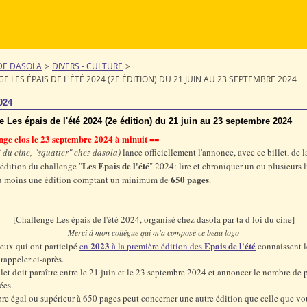
DE DASOLA
>
DIVERS - CULTURE
>
E LES ÉPAIS DE L'ÉTÉ 2024 (2E ÉDITION) DU 21 JUIN AU 23 SEPTEMBRE 2024
024
 Les épais de l'été 2024 (2e édition) du 21 juin au 23 septembre 2024
nge clos le 23 septembre 2024 à minuit ==
i du cine, "squatter" chez dasola)
lance officiellement l'annonce, avec ce billet, de l
Les Epais de l'été
édition du challenge "
" 2024: lire et chroniquer un ou plusieurs 
650 pages
 au moins une édition comptant un minimum de
.
[Challenge Les épais de l'été 2024, organisé chez dasola par ta d loi du cine]
Merci à mon collègue qui m'a composé ce beau logo
2023
Epais de l'été
ceux qui ont participé
en
à la première édition des
connaissent le
 rappeler ci-après.
llet doit paraître entre le 21 juin et le 23 septembre 2024 et annoncer le nombre de 
ées.
e égal ou supérieur à 650 pages peut concerner une autre édition que celle que vo