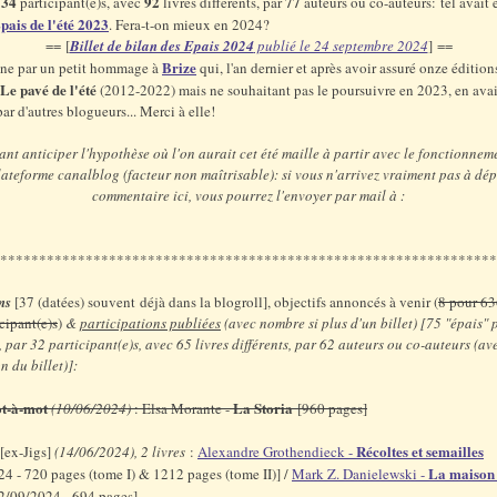
34
92
77
r
participant(e)s, avec
livres différents, par
auteurs ou co-auteurs: tel avait 
pais de l'été 2023
. Fera-t-on mieux en 2024?
== [
Billet de bilan des Epais 2024
publié le 24 septembre 2024
] ==
Brize
mine par un petit hommage à
qui, l'an dernier et après avoir assuré onze édition
Le pavé de l'été
(2012-2022) mais ne souhaitant pas le poursuivre en 2023, en avai
par d'autres blogueurs... Merci à elle!
ant anticiper l'hypothèse où l'on aurait cet été maille à partir avec le fonctionneme
lateforme canalblog (facteur non maîtrisable): si vous n'arrivez vraiment pas à dé
commentaire ici, vous pourrez l'envoyer par mail à :
****************************************************************
ns
[37 (datées) souvent déjà dans la blogroll], objectifs annoncés à venir (
8 pour 63
icipant(e)s
)
&
participations publiées
(avec nombre si plus d'un billet) [75 "épais"
 par 32 participant(e)s, avec 65 livres différents, par 62 auteurs ou co-auteurs (av
n du billet)]:
t-à-mot
La Storia
(10/06/2024)
: Elsa Morante -
[960 pages]
Récoltes et semailles
[ex-Jigs]
(14/06/2024), 2 livres
:
Alexandre Grothendieck -
La maison
4 - 720 pages (tome I) & 1212 pages (tome II)] /
Mark Z. Danielewski -
2/09/2024 - 694 pages]