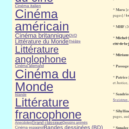
Cinéma italien
Mara
Cinéma
*
[e
pages] /
L
américain
MHF
*
(2
Cinéma britannique
DVD
Michel
*
[
Littérature du Monde
Théâtre
cité de la 
Littérature
Miriam
*
anglophone
Passage 
*
Cinéma allemand
Cinéma du
Patrice
*
Monde
et Justice
Sandrio
*
Islande
Littérature
Sveistrup 
francophone
Sibyllin
*
pages, aud
Grand classique
Anecdotes
Dessins animés
Bandes dessinées (BD)
Sunalee
*
Cinéma espagnol