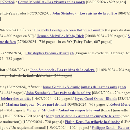
Les vivants et les morts
/07/2024
)
:
Gérard Mordillat -
[06/09/2024 - 829 pages]
e
Les raisins de la colère
[Livr'escapades]
(08/07/2024)
:
John Steinbeck -
[08/07/
s]
Green Dolphin Country
9/07/2024), 3 livres
:
Elizabeth Goudge -
(Le pays du dau
Moby Dick
24 - 800 pages en VF] /
Herman Melville -
[20/08/2024 - 720 pages] /
S
te de fées
Fairy Tales
[27/08/2024 - 736 pages - lu en VO (
, 607 pages)]
e
Murtagh
(16/06/2024)
:
Christopher Paolini -
(Eragon et le cycle de l'Héritage, t
24 - 732 pages]
dou
Les raisins de la colère
(15/06/2024)
:
John Steinbeck -
[11/09/2024 - 704 pag
Loin de la foule déchaînée
ardy -
[766 pages]
mic
N'essuie jamais de larmes sans gants
(12/06/2024), 9 livres
:
Jonas Gardell -
Les raisins de la colère
24 - 848 pages] /
John Steinbeck -
[08/07/2024 - 704 pages
 bûcher des vanités
Blonde
[14/07/2024 - 919 pages] /
Joyce Carol Oates -
[23/07/
Notre part de nuit
s] /
Mariana Enriquez -
[03/08/2024 - 768 pages] /
Robert Merle
Autant en emporte le vent
24 - 704 pages] /
Margaret Mitchell -
(tome I [nouvelle
Autant en emporte le vent
]) [10/09/2024 - 720 pages] /
Margaret Mitchell -
(tome
La trilogie berlinoise
e traduction]) [12/09/2024 - 720 pages] /
Philip Kerr -
(L'Eté
Retour
Figure / Un requiem allemand) [19/09/2024 - 1024 pages] /
Philippe Sands -