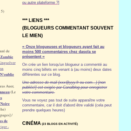
ou autre plateforme ?]
 5)
*** LIENS ***
(BLOGUEURS COMMENTANT SOUVENT
LE MIEN)
= Onze blogueuses et blogueurs ayant fait au
uré de
moins 500 commentaires chez dasola se
n Zambie
présentent =
Kingsolver
On crée un lien lorsqu'un blogueur a commenté au
hn
moins cinq billets en venant à (au moins) deux dates
N'oublie
différentes sur ce blog.
Une adresse de mail (xxx@yyy.fr ou com...) [non
eas Auer,
publiée!] est exigée par Canalblog pour enregistrer
anneau
(Le
votre commentaire.
es
Vous ne voyez pas tout de suite apparaître votre
 Noire
commentaire, car il doit d'abord être validé (cela peut
che)
prendre quelques heures)
pages] /
es de
CINÉMA
(23 BLOGS EN ACTIVITÉ)
iger -