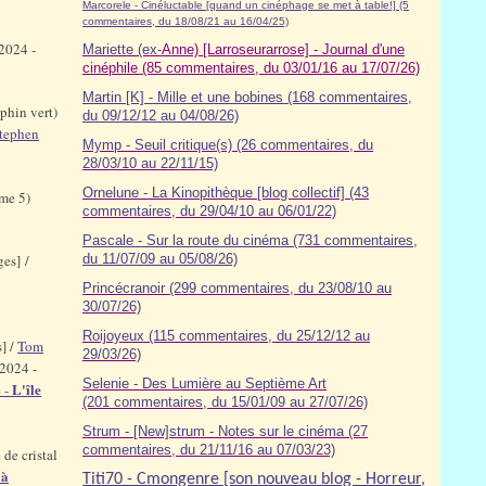
Marcorele - Cinéluctable [quand un cinéphage se met à table!] (5
commentaires, du 18/08/21 au 16/04/25)
2024 -
Mariette (ex-
Anne) [Larroseurarrose] - Journal d'une
cinéphile (85 commentaires, du 03/01/16 au 17/07/26)
Martin [K] - Mille et une bobines (168 commentaires,
phin vert)
du 09/12/12 au 04/08/26)
tephen
Mymp - Seuil critique(s) (26 commentaires, du
28/03/10 au 22/11/15)
Ornelune - La Kinopithèque [blog collectif] (43
ome 5)
commentaires, du 29/04/10 au 06/01/22)
Pascale - Sur la route du cinéma (7
31
commentaires,
es] /
du 11/07/09 au 05/08/26)
Princécranoir (299 commentaires, du 23/08/10 au
30/07/26)
Roijoyeux (115 commentaires, du 25/12/12 au
] /
Tom
29/03/26)
2024 -
Selenie - Des Lumière au Septième Art
L'île
 -
(201 commentaires, du 15/01/09 au 27/07/26)
Strum - [New]strum - Notes sur le cinéma (27
commentaires, du 21/11/16 au 07/03/23)
 de cristal
 à
Titi70 - Cmongenre [son nouveau blog - Horreur,