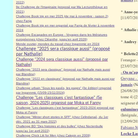
2022)
9e Challenge de l'Imaginaire (proposé par Ma Lecturothèque en
Anne-ye
*
2021)
Challenge Book trip en mer 2025 (de mai à novembre - saison 2)
[11/07/20
chez Fanja
Challenge Book trip en mer organisé par Fanja de février à novembre
Athalie
*
2024
Challenge Escapades en Europe - Voyages dans les littératures
européennes (chez Cléanthe, jusqu'en avril 2026)
Audrey
*
Monde ouvrier, mondes du travail chez Ingannmic en 2024
Challenge "2025 sera classique aussi" (proposé
Belette
*
par Nathalie)
Challenge "2024 sera classique aussi" (proposé par
l’oranger 
Nathalie)
[23/07/20
Challenge "2023 sera classique" (proposé par Nathalie mais aussi
On m'ap
-
par Blandine)
Gwynne -
Challenge "2022 en classiques" (proposé par Nathalie mais aussi par
jamais
Blandine)
(Ne
Challenge urbain "Sous les pavés, les pages" (3e édition) organisé
[26/08/20
par Ingannmic (15/09-15/11/2024)
tome 4) [
Challenge "Les classiques c'est fantastique" (5e
seigneur d
saison, 2024-2025) organisé par Moka et Fanny
Challenge "Les classiques c'est fantastique" 2023-2024 proposé par
enlumine
Moka et Fanny
(Intégrale
Challenge "Winter short stories in SFF" (chez Celindanaé, du 1er
[12/09/20
déc. 2021 au 31 mars 2022)
Challenge BD "Des histoires et des bulles" (chez Noctenbulle
Fabiano M
jusqu'au 1er avril 2022)
Locke L
Challenge Chick Litt for Men (chez Calepin en 2009)