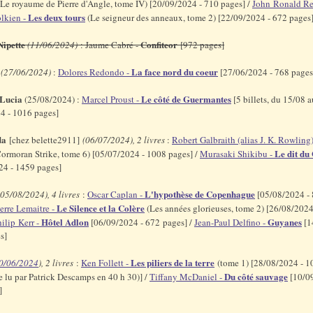
Le royaume de Pierre d'Angle, tome IV) [20/09/2024 - 710 pages] /
John Ronald Re
Les deux tours
olkien -
(Le seigneur des anneaux, tome 2) [22/09/2024 - 672 pages
Nipette
Confiteor
(11/06/2024)
: Jaume Cabré -
[972 pages]
La face nord du coeur
(27/06/2024)
:
Dolores Redondo -
[27/06/2024 - 768 page
Lucia
Le côté de Guermantes
(25/08/2024) :
Marcel Proust -
[5 billets, du 15/08 a
4 - 1016 pages]
da
[chez belette2911]
(06/07/2024), 2 livres
:
Robert Galbraith (alias J. K. Rowling
Le dit du
ormoran Strike, tome 6) [05/07/2024 - 1008 pages] /
Murasaki Shikibu -
24 - 1459 pages]
L'hypothèse de Copenhague
(05/08/2024), 4 livres
:
Oscar Caplan -
[05/08/2024 -
Le Silence et la Colère
erre Lemaitre -
(Les années glorieuses, tome 2) [26/08/2024
Hôtel Adlon
Guyanes
ilip Kerr -
[06/09/2024 - 672 pages] /
Jean-Paul Delfino -
[1
es]
Les piliers de la terre
0/06/2024
), 2 livres
:
Ken Follett -
(tome 1) [28/08/2024 - 1
Du côté sauvage
e lu par Patrick Descamps en 40 h 30)] /
Tiffany McDaniel -
[10/09
s]