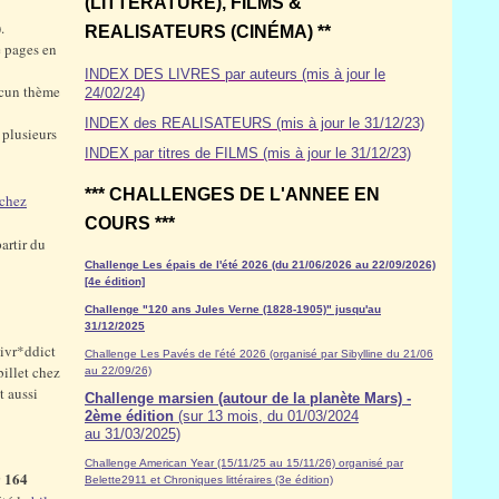
(LITTÉRATURE), FILMS &
).
REALISATEURS (CINÉMA) **
e pages en
INDEX DES LIVRES par auteurs (mis à jour le
ucun thème
24/02/24)
INDEX des REALISATEURS (mis à jour le 31/12/23)
à plusieurs
INDEX par titres de FILMS (mis à jour le 31/12/23)
*** CHALLENGES DE L'ANNEE EN
chez
COURS ***
artir du
Challenge Les épais de l'été 2026 (du 21/06/2026 au 22/09/2026)
[4e édition]
Challenge "120 ans Jules Verne (1828-1905)" jusqu'au
31/12/2025
livr*ddict
Challenge Les Pavés de l'été 2026 (organisé par Sibylline du 21/06
billet chez
au 22/09/26)
t aussi
Challenge marsien (autour de la planète Mars) -
2ème édition
(sur 13 mois, du 01/03/2024
au 31/03/2025)
Challenge American Year (15/11/25 au 15/11/26) organisé par
 164
Belette2911 et Chroniques littéraires (3e édition)