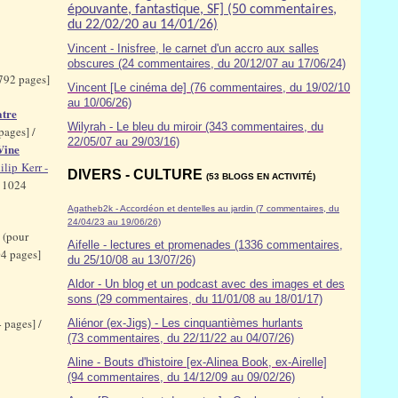
épouvante, fantastique, SF] (50 commentaires,
du 22/02/20 au 14/01/26)
Vincent - Inisfree, le carnet d'un accro aux salles
obscures (24 commentaires, du 20/12/07 au 17/06/24)
 792 pages]
Vincent [Le cinéma de] (76 commentaires, du 19/02/10
au 10/06/26)
atre
Wilyrah - Le bleu du miroir (343 commentaires, du
pages] /
22/05/07 au 29/03/16)
Vine
ilip Kerr -
DIVERS - CULTURE
(53 BLOGS EN ACTIVITÉ)
- 1024
Agatheb2k - Accordéon et dentelles au jardin (7 commentaires, du
24/04/23 au 19/06/26)
 (pour
Aifelle - lectures et promenades (1336 commentaires,
04 pages]
du 25/10/08 au 13/07/26)
Aldor
- Un blog et un podcast avec des images et des
sons (29 commentaires, du 11/01/08 au 18/01/17)
 pages] /
Aliénor (ex-Jigs) - Les cinquantièmes hurlants
(73 commentaires, du 22/11/22 au 04/07/26)
Aline - Bouts d'histoire [ex-Alinea Book, ex-Airelle]
(94 commentaires, du 14/12/09 au 09/02/26)