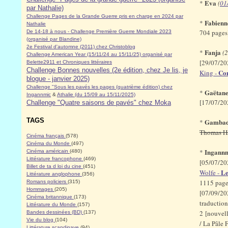
Eva
*
(
01
par Nathalie)
Challenge Pages de la Grande Guerre pris en charge en 2024 par
Fabienn
*
Nathalie
704 page
De 14-18 à nous - Challenge Première Guerre Mondiale 2023
(organisé par Blandine)
2e Festival d'automne (2011) chez Christoblog
Fanja
*
(2
Challenge American Year (15/11/24 au 15/11/25) organisé par
[29/07/20
Belette2911 et Chroniques littéraires
Challenge Bonnes nouvelles (2e édition, chez Je lis, je
Con
King -
blogue - janvier 2025)
Challenge "Sous les pavés les pages (quatrième édition) chez
Gaëtan
*
Ingannmic
&
Athalie (du 15/09 au 15/11/2025)
[17/07/20
Challenge "Quatre saisons de pavés" chez Moka
TAGS
Gamba
*
Thomas H
Cinéma français
(578)
Cinéma du Monde
(497)
Ingann
*
Cinéma américain
(480)
Littérature francophone
(469)
[05/07/20
Billet de ta d loi du cine
(451)
Le
Wolfe -
Littérature anglophone
(356)
1115 page
Romans policiers
(315)
Hommages
(205)
[07/09/20
Cinéma britannique
(173)
traduction
Littérature du Monde
(157)
2 [nouvell
Bandes dessinées (BD)
(137)
Vie du blog
(104)
/ La Pâle 
Littérature scandinave
(94)