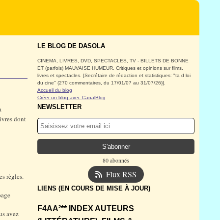
LE BLOG DE DASOLA
CINEMA, LIVRES, DVD, SPECTACLES, TV - BILLETS DE BONNE
ET (parfois) MAUVAISE HUMEUR. Critiques et opinions sur films,
livres et spectacles. [Secrétaire de rédaction et statistiques: "ta d loi
du cine" (270 commentaires, du 17/01/07 au 31/07/26)].
Accueil du blog
Créer un blog avec CanalBlog
NEWSLETTER
a
livres dont
80 abonnés
Flux RSS
s règles.
LIENS (EN COURS DE MISE À JOUR)
page
F4AA²** INDEX AUTEURS
us avez