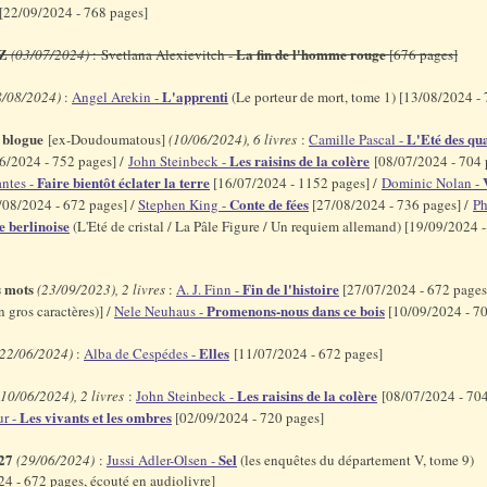
[22/09/2024 - 768 pages]
eZ
La fin de l'homme rouge
(03/07/2024)
: Svetlana Alexievitch -
[676 pages]
L'apprenti
8/08/2024)
:
Angel Arekin -
(Le porteur de mort, tome 1) [13/08/2024 -
e blogue
L'Eté des qu
[ex-Doudoumatous]
(10/06/2024), 6 livres
:
Camille Pascal -
Les raisins de la colère
6/2024 - 752 pages] /
John Steinbeck -
[08/07/2024 - 704 
Faire bientôt éclater la terre
antes -
[16/07/2024 - 1152 pages] /
Dominic Nolan -
Conte de fées
/08/2024 - 672 pages] /
Stephen King -
[27/08/2024 - 736 pages] /
Ph
e berlinoise
(L'Eté de cristal / La Pâle Figure / Un requiem allemand) [19/09/2024 
es mots
Fin de l'histoire
(23/09/2023), 2 livres
:
A. J. Finn -
[27/07/2024 - 672 pages
Promenons-nous dans ce bois
n gros caractères)] /
Nele Neuhaus -
[10/09/2024 - 7
Elles
(22/06/2024)
:
Alba de Cespédes -
[11/07/2024 - 672 pages]
Les raisins de la colère
(10/06/2024), 2 livres
:
John Steinbeck -
[08/07/2024 - 704
Les vivants et les ombres
r -
[02/09/2024 - 720 pages]
27
Sel
(29/06/2024)
:
Jussi Adler-Olsen -
(les enquêtes du département V, tome 9)
4 - 672 pages, écouté en audiolivre]