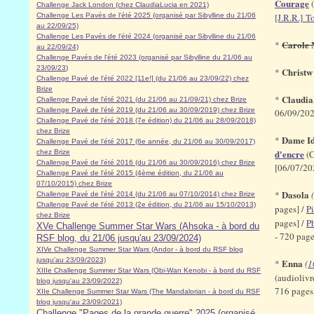
Courage
(
Challenge Jack London (chez ClaudiaLucia en 2021)
Challenge Les Pavés de l'été 2025 (organisé par Sibylline du 21/06
[J.R.R.] T
au 22/09/25)
Challenge Les Pavés de l'été 2024 (organisé par Sibylline du 21/06
Carole 
*
au 22/09/24)
Challenge Pavés de l'été 2023 (organisé par Sibylline du 21/06 au
23/09/23
)
Christw
*
Challenge Pavé de l'été 2022 [11e!] (du 21/06 au 23/09/22) chez
Brize
Claudia
*
Challenge Pavé de l'été 2021 (du 21/06 au 21/09/21) chez Brize
Challenge Pavé de l'été 2019 (du 21/06 au 30/09/2019) chez Brize
06/09/202
Challenge Pavé de l'été 2018 (7e édition) du 21/06 au 28/09/2018)
chez Brize
Dame I
*
Challenge Pavé de l'été 2017 (6e année, du 21/06 au 30/09/2017)
d'encre
chez Brize
(C
Challenge Pavé de l'été 2016 (du 21/06 au 30/09/2016) chez Brize
[06/07/20
Challenge Pavé de l'été 2015 (4ème édition, du 21/06 au
07/10/2015) chez Brize
Dasola
*
Challenge Pavé de l'été 2014 (du 21/06 au 07/10/2014) chez Brize
Challenge Pavé de l'été 2013 (2e édition, du 21/06 au 15/10/2013)
pages] /
Pi
chez Brize
pages] /
Ph
XVe Challenge Summer Star Wars (Ahsoka - à bord du
- 720 pag
RSF blog, du 21/06 jusqu'au 23/09/2024)
XIVe Challenge Summer Star Wars (Andor - à bord du RSF blog
jusqu'au 23/09/2023)
Enna
*
(
1
XIIIe Challenge Summer Star Wars (Obi-Wan Kenobi - à bord du RSF
(audiolivr
blog jusqu'au 23/09/2022)
716 page
XIIe Challenge Summer Star Wars (The Mandalorian - à bord du RSF
blog jusqu'au 23/09/2021)
Challenge "Pages de la grande guerre" 2025 (organisé