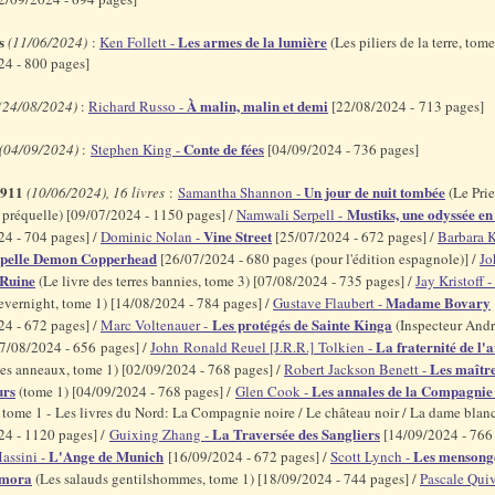
s
Les armes de la lumière
(11/06/2024)
:
Ken Follett -
(Les piliers de la terre, tome
24 - 800 pages]
À malin, malin et demi
(24/08/2024)
:
Richard Russo -
[22/08/2024 - 713 pages]
Conte de fées
(04/09/2024)
:
Stephen King -
[04/09/2024 - 736 pages]
2911
Un jour de nuit tombée
(10/06/2024), 16 livres
:
Samantha Shannon -
(Le Prie
Mustiks, une odyssée e
- préquelle) [09/07/2024 - 1150 pages] /
Namwali Serpell -
Vine Street
24 - 704 pages] /
Dominic Nolan -
[25/07/2024 - 672 pages] /
Barbara 
pelle Demon Copperhead
[26/07/2024 - 680 pages (pour l'édition espagnole)] /
Jo
Ruine
(Le livre des terres bannies, tome 3) [07/08/2024 - 735 pages] /
Jay Kristoff -
Madame Bovary
vernight, tome 1) [14/08/2024 - 784 pages] /
Gustave Flaubert -
Les protégés de Sainte Kinga
24 - 672 pages] /
Marc Voltenauer -
(Inspecteur Andr
La fraternité de l'
27/08/2024 - 656 pages] /
John Ronald Reuel [J.R.R.] Tolkien -
Les maîtr
es anneaux, tome 1) [02/09/2024 - 768 pages] /
Robert Jackson Benett -
urs
Les annales de la Compagnie
(tome 1) [04/09/2024 - 768 pages] /
Glen Cook -
, tome 1 - Les livres du Nord: La Compagnie noire / Le château noir / La dame blan
La Traversée des Sangliers
24 - 1120 pages] /
Guixing Zhang -
[14/09/2024 - 766 
L'Ange de Munich
Les mensong
assini -
[16/09/2024 - 672 pages] /
Scott Lynch -
amora
(Les salauds gentilshommes, tome 1) [18/09/2024 - 744 pages] /
Pascale Quiv