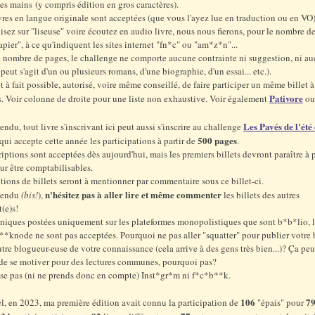
les mains (y compris édition en gros caractères).
res en langue originale sont acceptées (que vous l'ayez lue en traduction ou en VO
lisez sur "liseuse" voire écoutez en audio livre, nous nous fierons, pour le nombre d
apier", à ce qu'indiquent les sites internet "fn*c" ou "am*z*n"...
e nombre de pages, le challenge ne comporte aucune contrainte ni suggestion, ni a
peut s'agit d'un ou plusieurs romans, d'une biographie, d'un essai... etc.).
out à fait possible, autorisé, voire même conseillé, de faire participer un même billet 
Pativore
. Voir colonne de droite pour une liste non exhaustive. Voir également
ou
.
Les Pavés de l'été
endu, tout livre s'inscrivant ici peut aussi s'inscrire au challenge
500 pages
 qui accepte cette année les participations à partir de
.
riptions sont acceptées dès aujourd'hui, mais les premiers billets devront paraître à p
ur être comptabilisables.
tions de billets seront à mentionner par commentaire sous ce billet-ci.
n'hésitez pas à aller lire et même commenter
tendu
(bis!
),
les billets des autres
t(e)s!
niques postées uniquement sur les plateformes monopolistiques que sont b*b*lio, 
b**knode ne sont pas acceptées. Pourquoi ne pas aller "squatter" pour publier votre 
autre blogueur-euse de votre connaissance (cela arrive à des gens très bien...)? Ça peu
de se motiver pour des lectures communes, pourquoi pas?
lise pas (ni ne prends donc en compte) Inst*gr*m ni f*c*b**k.
106
79
l, en 2023, ma première édition avait connu la participation de
"épais" pour