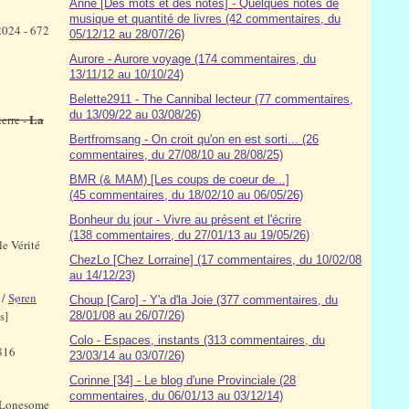
Anne [Des mots et des notes] - Quelques notes de
musique et quantité de livres (42 commentaires, du
024 - 672
05/12/12 au 28/07/26)
Aurore - Aurore voyage (174 commentaires, du
13/11/12 au 10/10/24)
Belette2911 - The Cannibal lecteur (77 commentaires,
du 13/09/22 au 03/08/26)
La
erre -
Bertfromsang - On croit qu'on en est sorti... (26
commentaires, du 27/08/10 au 28/08/25)
BMR (& MAM) [Les coups de coeur de...]
(45 commentaires, du 18/02/10 au 06/05/26)
Bonheur du jour - Vivre au présent et l'écrire
(138 commentaires, du 27/01/13 au 19/05/26)
e Vérité
ChezLo [Chez Lorraine] (17 commentaires, du 10/02/08
au 14/12/23)
 /
Søren
Choup [Caro] - Y'a d'la Joie (377 commentaires, du
es]
28/01/08 au 26/07/26)
Colo - Espaces, instants (313 commentaires, du
816
23/03/14 au 03/07/26)
Corinne [34] - Le blog d'une Provinciale (28
commentaires, du 06/01/13 au 03/12/14)
 Lonesome