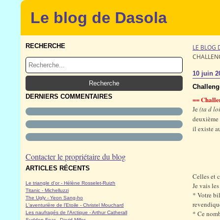
Le blog de Dasola
RECHERCHE
LE BLOG 
CHALLENG
10 juin 2
Challenge
DERNIERS COMMENTAIRES
== Challe
Je
(ta d lo
deuxième 
il existe
Contacter le propriétaire du blog
ARTICLES RÉCENTS
Celles et 
Le triangle d'or - Hélène Rosselet-Ruizh
Je vais les
Titanic - Michelluzzi
* Votre bi
The Ugly - Yeon Sang-ho
revendiqu
L'aventurière de l'Etoile - Christel Mouchard
* Ce nombr
Les naufragés de l'Arctique - Arthur Catherall
Sudden Fear - David Miller