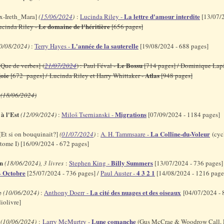
La lettre d'amour interdite
x-Ireth_Mara]
(
15/06/2024
)
:
Lucinda Riley -
[13/07/2
Le domaine de l'héritière
ucinda Riley -
[656 pages]
L'année de la sauterelle
0/08/2024)
:
Terry Hayes -
[19/08/2024 - 688 pages]
Le Bossu
Que de verbes] (
21/07/2024
) : Paul Féval -
[714 pages] / Dominique Lapi
joie
Atlas
[672 pages] / Lucinda Riley et Harry Whittaker -
[948 pages]
(18/06/2024)
à l'Est
Migrations
(12/09/2024)
:
Miloš Tsernianski -
[07/09/2024 - 1184 pages]
La Colline-du-Voleur
[Et si on bouquinait?]
(
01/07/2024
)
:
A. H. Tammsaare -
(cycl
, tome I) [16/09/2024 - 672 pages]
n
Billy Summers
(18/06/2024), 3 livres
:
Stephen King -
[13/07/2024 - 736 pages]
Octobre
4 3 2 1
-
[25/07/2024 - 736 pages] /
Paul Auster -
[14/08/2024 - 1216 pag
e
La cité des nuages et des oiseaux
(10/06/2024)
:
Anthony Doerr -
[04/07/2024 - 
iolivre]
Lune comanche
(10/06/2024)
:
Larry McMurtry -
(Gus McCrae & Woodrow Call,