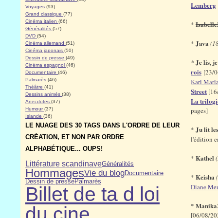
Lemberg
Voyages
(93)
Grand classique
(77)
Cinéma italien
(66)
Isabell
*
Généralités
(57)
DVD
(54)
Java
*
(1
Cinéma allemand
(51)
Cinéma japonais
(50)
Dessin de presse
(49)
Je lis, j
*
Cinéma espagnol
(46)
rois
[23/0
Documentaire
(46)
Palmarès
(46)
Karl Marl
Théâtre
(41)
Street
[16
Dessins animés
(38)
La trilogi
Anecdotes
(37)
Humour
(37)
pages]
Islande
(36)
LE NUAGE DES 30 TAGS DANS L'ORDRE DE LEUR
Ju lit l
*
CRÉATION, ET NON PAR ORDRE
l'édition e
ALPHABÉTIQUE... OUPS!
Kathel
*
Littérature scandinave
Généralités
Hommages
Vie du blog
Documentaire
Keisha
*
Dessin de presse
Palmarès
Diane Meu
Billet de ta d loi
Manika
*
du cine
[06/08/202