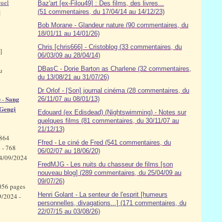
uel
Baz'art [ex-Filou49] : Des films, des livres...
]
(51 commentaires, du 17/04/14 au 14/12/23)
Bob Morane - Glandeur nature (90 commentaires, du
18/01/11 au 14/01/26)
Chris [chris666] - Cristoblog (33 commentaires, du
s]
06/03/09 au 28/04/14)
DBasC - Dorie Barton as Charlene (32 commentaires,
u
du 13/08/21 au 31/07/26)
Dr Orlof - [Son] journal cinéma (28 commentaires, du
Sang
) -
26/11/07 au 08/01/13)
 Gengi
Edouard (ex Edisdead) (Nightswimming) - Notes sur
quelques films (81 commentaires, du 30/11/07 au
21/12/13)
 864
Ffred - Le ciné de Fred (541 commentaires, du
 - 768
06/02/07 au 18/06/20)
4/09/2024
FredMJG - Les nuits du chasseur de films [son
nouveau blog] (289 commentaires, du 25/04/09 au
09/07/26)
056 pages
Henri Golant - La senteur de l'esprit [humeurs
/2024 -
personnelles, divagations...] (171 commentaires, du
22/07/15 au 03/08/26)