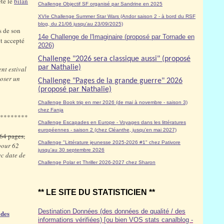
été le
bilan
Challenge Objectif SF organisé par Sandrine en 2025
XVIe Challenge Summer Star Wars (Andor saison 2 - à bord du RSF
blog, du 21/06 jusqu'au 23/09/2025)
s de son
14e Challenge de l'Imaginaire (proposé par Tornade en
t accepté
2026)
Challenge "2026 sera classique aussi" (proposé
par Nathalie)
nt estival
poser un
Challenge "Pages de la grande guerre" 2026
(proposé par Nathalie)
Challenge Book trip en mer 2026 (de mai à novembre - saison 3)
chez Fanja
********
Challenge Escapades en Europe - Voyages dans les littératures
européennes - saison 2 (chez Cléanthe, jusqu'en mai 2027)
64 pages,
Challenge "Littérature jeunesse 2025-2026 #1" chez Pativore
 pour 62
jusqu'au 30 septembre 2026
ec date de
Challenge Polar et Thriller 2026-2027 chez Sharon
** LE SITE DU STATISTICIEN **
Destination Données (des données de qualité / des
 des
informations vérifiées) [ou bien VOS stats canalblog -