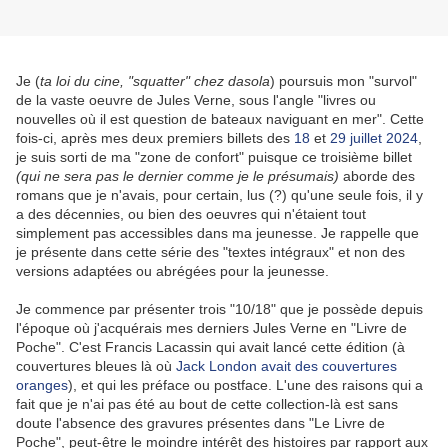
Je (
ta loi du cine, "squatter" chez dasola
) poursuis mon "survol"
de la vaste oeuvre de Jules Verne, sous l'angle "livres ou
nouvelles où il est question de bateaux naviguant en mer". Cette
fois-ci, après mes deux premiers billets des
18
et
29 juillet 2024
,
je suis sorti de ma "zone de confort" puisque ce troisième billet
(qui ne sera pas le dernier comme je le présumais)
aborde des
romans que je n'avais, pour certain, lus (?) qu'une seule fois, il y
a des décennies, ou bien des oeuvres qui n'étaient tout
simplement pas accessibles dans ma jeunesse. Je rappelle que
je présente dans cette série des "textes intégraux" et non des
versions adaptées ou abrégées pour la jeunesse.
Je commence par présenter trois "10/18" que je possède depuis
l'époque où j'acquérais mes derniers Jules Verne en "Livre de
Poche". C'est Francis Lacassin qui avait lancé cette édition (à
couvertures bleues là où
Jack London avait des couvertures
oranges
), et qui les préface ou postface. L'une des raisons qui a
fait que je n'ai pas été au bout de cette collection-là est sans
doute l'absence des gravures présentes dans "Le Livre de
Poche", peut-être le moindre intérêt des histoires par rapport aux