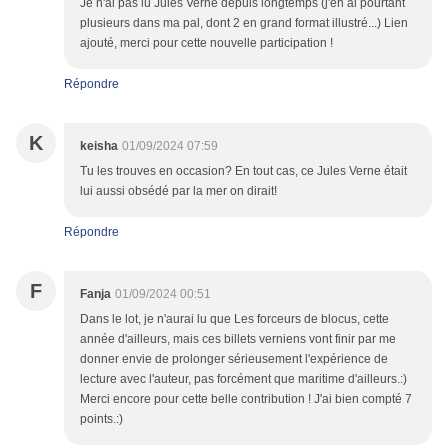
Je n'ai pas lu Jules Verne depuis longtemps (j'en ai pourtant
plusieurs dans ma pal, dont 2 en grand format illustré...) Lien
ajouté, merci pour cette nouvelle participation !
Répondre
K
keisha
01/09/2024 07:59
Tu les trouves en occasion? En tout cas, ce Jules Verne était
lui aussi obsédé par la mer on dirait!
Répondre
F
Fanja
01/09/2024 00:51
Dans le lot, je n'aurai lu que Les forceurs de blocus, cette
année d'ailleurs, mais ces billets verniens vont finir par me
donner envie de prolonger sérieusement l'expérience de
lecture avec l'auteur, pas forcément que maritime d'ailleurs.:)
Merci encore pour cette belle contribution ! J'ai bien compté 7
points.:)