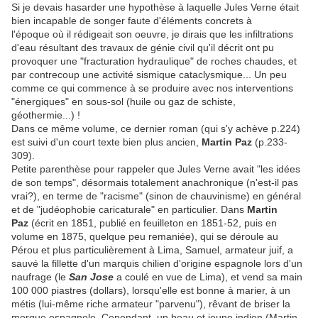
Si je devais hasarder une hypothèse à laquelle Jules Verne était
bien incapable de songer faute d'éléments concrets à
l'époque où il rédigeait son oeuvre, je dirais que les infiltrations
d'eau résultant des travaux de génie civil qu'il décrit ont pu
provoquer une "fracturation hydraulique" de roches chaudes, et
par contrecoup une activité sismique cataclysmique... Un peu
comme ce qui commence à se produire avec nos interventions
"énergiques" en sous-sol (huile ou gaz de schiste,
géothermie...) !
Dans ce même volume, ce dernier roman (qui s'y achève p.224)
est suivi d'un court texte bien plus ancien,
Martin Paz
(p.233-
309).
Petite parenthèse pour rappeler que Jules Verne avait "les idées
de son temps", désormais totalement anachronique (n'est-il pas
vrai?), en terme de "racisme" (sinon de chauvinisme) en général
et de "judéophobie caricaturale" en particulier. Dans
Martin
Paz
(écrit en 1851, publié en feuilleton en 1851-52, puis en
volume en 1875, quelque peu remaniée), qui se déroule au
Pérou et plus particulièrement à Lima, Samuel, armateur juif, a
sauvé la fillette d'un marquis chilien d'origine espagnole lors d'un
naufrage (le
San Jose
a coulé en vue de Lima), et vend sa main
100 000 piastres (dollars), lorsqu'elle est bonne à marier, à un
métis (lui-même riche armateur "parvenu"), rêvant de briser la
morgue espagnole. Cependant, un beau et jeune indien (Martin