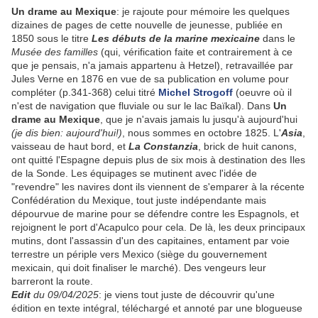
Un drame au Mexique
: je rajoute pour mémoire les quelques
dizaines de pages de cette nouvelle de jeunesse, publiée en
1850 sous le titre
Les débuts de la marine mexicaine
dans le
Musée des familles
(qui, vérification faite et contrairement à ce
que je pensais, n'a jamais appartenu à Hetzel), retravaillée par
Jules Verne en 1876 en vue de sa publication en volume pour
compléter (p.341-368) celui titré
Michel Strogoff
(oeuvre où il
n'est de navigation que fluviale ou sur le lac Baïkal). Dans
Un
drame au Mexique
, que je n'avais jamais lu jusqu'à aujourd'hui
(je dis bien: aujourd'hui!)
, nous sommes en octobre 1825. L'
Asia
,
vaisseau de haut bord, et
La Constanzia
, brick de huit canons,
ont quitté l'Espagne depuis plus de six mois à destination des Iles
de la Sonde. Les équipages se mutinent avec l'idée de
"revendre" les navires dont ils viennent de s'emparer à la récente
Confédération du Mexique, tout juste indépendante mais
dépourvue de marine pour se défendre contre les Espagnols, et
rejoignent le port d'Acapulco pour cela. De là, les deux principaux
mutins, dont l'assassin d'un des capitaines, entament par voie
terrestre un périple vers Mexico (siège du gouvernement
mexicain, qui doit finaliser le marché). Des vengeurs leur
barreront la route.
Edit
du 09/04/2025
: je viens tout juste de découvrir qu'une
édition en texte intégral, téléchargé et annoté par une blogueuse