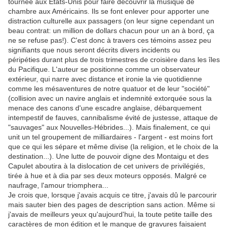
tournée aux Etats-Unis pour faire découvrir la musique de
chambre aux Américains. Ils se font enlever pour apporter une
distraction culturelle aux passagers (on leur signe cependant un
beau contrat: un million de dollars chacun pour un an à bord, ça
ne se refuse pas!). C'est donc à travers ces témoins assez peu
signifiants que nous seront décrits divers incidents ou
péripéties durant plus de trois trimestres de croisière dans les îles
du Pacifique. L'auteur se positionne comme un observateur
extérieur, qui narre avec distance et ironie la vie quotidienne
comme les mésaventures de notre quatuor et de leur "société"
(collision avec un navire anglais et indemnité extorquée sous la
menace des canons d'une escadre anglaise, débarquement
intempestif de fauves, cannibalisme évité de justesse, attaque de
"sauvages" aux Nouvelles-Hébrides...). Mais finalement, ce qui
unit un tel groupement de milliardaires - l'argent - est moins fort
que ce qui les sépare et même divise (la religion, et le choix de la
destination...). Une lutte de pouvoir digne des Montaigu et des
Capulet aboutira à la dislocation de cet univers de privilégiés,
tirée à hue et à dia par ses deux moteurs opposés. Malgré ce
naufrage, l'amour triomphera...
Je crois que, lorsque j'avais acquis ce titre, j'avais dû le parcourir
mais sauter bien des pages de description sans action. Même si
j'avais de meilleurs yeux qu'aujourd'hui, la toute petite taille des
caractères de mon édition et le manque de gravures faisaient