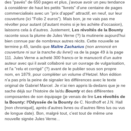
des "pavés" de 650 pages et plus, j'avoue avoir un peu tendance
à considérer de haut les petits "livrets" d'une centaine de pages
commercialisés avec un "prix d'appel" attractif, en neuf, sur leur
couverture (ici "Folio 2 euros"). Mais bon, je ne vais pas me
révolter pour autant (d'autant moins si je les achète d'occasion),
laissons cela à d'autres. Justement,
Les révoltés de la Bounty
raconte sous la plume de Jules Verne (?) la mutinerie aujourd'hui
bien connue par de nombreux autres récits. Cette nouvelle se
termine p.45, tandis que
Maître Zacharius
(non annoncé en
couverture ni sur la tranche du livre!)
va de la page 49 à la page
111. Jules Verne a acheté 300 francs-or le manuscrit d'un autre
auteur avec qui il avait collaboré sur un ouvrage de vulgarisation,
et l'a "relu et corrigé" (?) avant de le publier sous son propre
nom, en 1879, pour compléter un volume d'Hetzel. Mon édition
n'a pas pris la peine de signaler les différences avec le texte
original de Gabriel Marcel. Je n'ai rien appris là-dedans que je ne
sache déjà sur l'histoire de la/du
Bounty
et des différentes
composantes de son équipage (je venais de lire
Les révoltés de
la Bounty: l'Odyssée de la Bounty
de C. Nordhoff et J.N. Hall
[non chroniqué], après d'autres livres ou d'autres films lus ou vus
de longue date). Bon, malgré tout, c'est tout de même une
nouvelle signée Jules Verne...