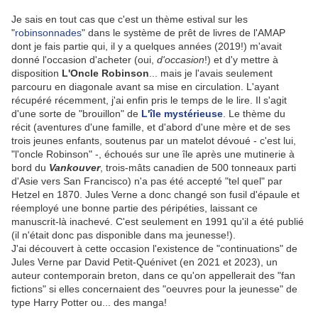
Je sais en tout cas que c'est un thème estival sur les
"
robinsonnades
" dans le système de prêt de livres de l'AMAP
dont je fais partie qui, il y a quelques années (2019!) m'avait
donné l'occasion d'acheter (oui,
d'occasion
!) et d'y mettre à
disposition
L'Oncle Robinson
... mais je l'avais seulement
parcouru en diagonale avant sa mise en circulation. L'ayant
récupéré récemment, j'ai enfin pris le temps de le lire. Il s'agit
d'une sorte de "brouillon" de
L'île mystérieuse
. Le thème du
récit (aventures d'une famille, et d'abord d'une mère et de ses
trois jeunes enfants, soutenus par un matelot dévoué - c'est lui,
"l'oncle Robinson" -, échoués sur une île après une mutinerie à
bord du
Vankouver
, trois-mâts canadien de 500 tonneaux parti
d'Asie vers San Francisco) n'a pas été accepté "tel quel" par
Hetzel en 1870. Jules Verne a donc changé son fusil d'épaule et
réemployé une bonne partie des péripéties, laissant ce
manuscrit-là inachevé. C'est seulement en 1991 qu'il a été publié
(il n'était donc pas disponible dans ma jeunesse!).
J'ai découvert à cette occasion l'existence de "continuations" de
Jules Verne par David Petit-Quénivet (en 2021 et 2023), un
auteur contemporain breton, dans ce qu'on appellerait des "fan
fictions" si elles concernaient des "oeuvres pour la jeunesse" de
type Harry Potter ou... des manga!