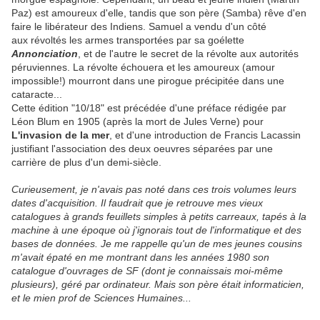
Paz) est amoureux d'elle, tandis que son père (Samba) rêve d'en
faire le libérateur des Indiens. Samuel a vendu d'un côté
aux révoltés les armes transportées par sa goélette
Annonciation
, et de l'autre le secret de la révolte aux autorités
péruviennes. La révolte échouera et les amoureux (amour
impossible!) mourront dans une pirogue précipitée dans une
cataracte...
Cette édition "10/18" est précédée d'une préface rédigée par
Léon Blum en 1905 (après la mort de Jules Verne) pour
L'invasion de la mer
, et d'une introduction de Francis Lacassin
justifiant l'association des deux oeuvres séparées par une
carrière de plus d'un demi-siècle.
Curieusement, je n'avais pas noté dans ces trois volumes leurs
dates d'acquisition. Il faudrait que je retrouve mes vieux
catalogues à grands feuillets simples à petits carreaux, tapés à la
machine à une époque où j'ignorais tout de l'informatique et des
bases de données. Je me rappelle qu'un de mes jeunes cousins
m'avait épaté en me montrant dans les années 1980 son
catalogue d'ouvrages de SF (dont je connaissais moi-même
plusieurs), géré par ordinateur. Mais son père était informaticien,
et le mien prof de Sciences Humaines...