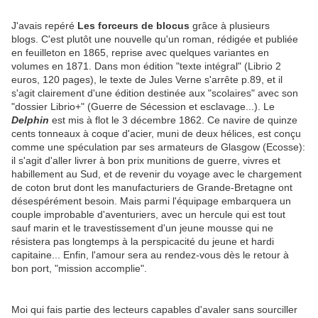
J'avais repéré
Les forceurs de blocus
grâce à plusieurs
blogs. C'est plutôt une nouvelle qu'un roman, rédigée et publiée
en feuilleton en 1865, reprise avec quelques variantes en
volumes en 1871. Dans mon édition "texte intégral" (Librio 2
euros, 120 pages), le texte de Jules Verne s'arrête p.89, et il
s'agit clairement d'une édition destinée aux "scolaires" avec son
"dossier Librio+" (Guerre de Sécession et esclavage...). Le
Delphin
est mis à flot le 3 décembre 1862. Ce navire de quinze
cents tonneaux à coque d'acier, muni de deux hélices, est conçu
comme une spéculation par ses armateurs de Glasgow (Ecosse):
il s'agit d'aller livrer à bon prix munitions de guerre, vivres et
habillement au Sud, et de revenir du voyage avec le chargement
de coton brut dont les manufacturiers de Grande-Bretagne ont
désespérément besoin. Mais parmi l'équipage embarquera un
couple improbable d'aventuriers, avec un hercule qui est tout
sauf marin et le travestissement d'un jeune mousse qui ne
résistera pas longtemps à la perspicacité du jeune et hardi
capitaine... Enfin, l'amour sera au rendez-vous dès le retour à
bon port, "mission accomplie".
Moi qui fais partie des lecteurs capables d'avaler sans sourciller