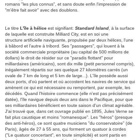
romans "les plus connus", et sans doute enfin l'impression de
"m'être fait avoir" avec des doublons.
Le titre
L'île à hélice
est signifiant:
Standard Island
, à la surface
de laquelle est construite Milliard City, est en soi une
structure artificielle naviguante, propulsée par deux hélices, l'une
à bâbord et l'autre à tribord. Ses "passagers", qui louent à la
société commerciale propriétaire (au capital de 500 millions de
dollars) le droit de résider sur ce "paradis flottant" pour
milliardaires (américains), sont dix mille (petit personnel compris),
inégalement répartis sur ses quelque 27 kilomètres carrés (un
ovale de 7 km de long et 5 km de large...). L'île possède aussi
deux ports, d'où partent et où accostent les navires de service qui
amènent ce qui est nécessaire ou remportent, par exemple, les
décédés. Quand l'histoire commence (elle n'est pas précisément
datée), l'île navigue depuis deux ans dans le Pacifique, pour que
ses milliardaires bénéficient en toute saison d'un climat agréable.
J'ai trouvé que, dans cet ouvrage publié en 1895, Jules Verne se
fait plus caustique et moins "romanesque". Les "héros" (presque
des anti-héros), ce sont quatre musiciens "du conservatoire" (de
Paris), âgés de 27 à 55 ans, qui forment un quatuor à cordes
("Le quatuor concertant", en toute simplicité) et sont partis en