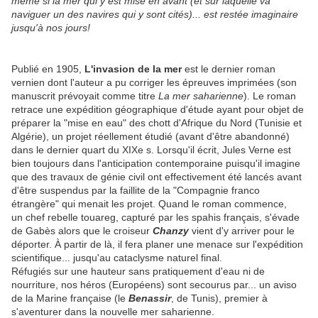
même si la mer qui y est mise en avant (et sur laquelle va
naviguer un des navires qui y sont cités)... est restée imaginaire
jusqu'à nos jours!
Publié en 1905,
L'invasion de la mer
est le dernier roman
vernien dont l'auteur a pu corriger les épreuves imprimées (son
manuscrit prévoyait comme titre
La mer saharienne
). Le roman
retrace une expédition géographique d'étude ayant pour objet de
préparer la "mise en eau" des chott d'Afrique du Nord (Tunisie et
Algérie), un projet réellement étudié (avant d'être abandonné)
dans le dernier quart du XIXe s. Lorsqu'il écrit, Jules Verne est
bien toujours dans l'anticipation contemporaine puisqu'il imagine
que des travaux de génie civil ont effectivement été lancés avant
d'être suspendus par la faillite de la "Compagnie franco
étrangère" qui menait les projet. Quand le roman commence,
un chef rebelle touareg, capturé par les spahis français, s'évade
de Gabès alors que le croiseur
Chanzy
vient d'y arriver pour le
déporter. À partir de là, il fera planer une menace sur l'expédition
scientifique... jusqu'au cataclysme naturel final.
Réfugiés sur une hauteur sans pratiquement d'eau ni de
nourriture, nos héros (Européens) sont secourus par... un aviso
de la Marine française (le
Benassir
, de Tunis), premier à
s'aventurer dans la nouvelle mer saharienne.