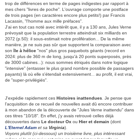
trop de différences en terme de pages indigestes par rapport à
mes chers "livres de poche". L'ouvrage comporte une postface
de trois pages (en caractères encore plus petits!) par Francis
Lacassin, "l'homme aux mille préfaces".
J'ai en tout cas noté avec intérêt que, il y a 130 ans, Jules Verne
prévoyait que la population terrestre atteindrait six milliards en
2072 (p.50): il sous-estimait notre prolifération... De la même
manière, je ne suis pas sûr que supportent la comparaison avec
son
île à hélice
"nos" plus gros paquebots géants (record en
2024: plus de 360 m de long, jusqu'à 20 ponts superposés, près
de 3000 cabines...): nous sommes étriqués dans notre logique
"intensive" (entasser le plus grand nombre possible de passagers
payants) là où elle s'étendait extensivement... au profit, il est vrai,
de "super-privilégiés".
J'expédie rapidement ces
Histoires inattendues
. Je pense que
l'acquisition de ce recueil de nouvelles avait dû encore contribuer
à mon abandon de la découverte de "Jules Verne inattendu" dans
ces titres "10/18". En effet, j'y avais retrouvé celles déjà
découvertes dans
Le docteur Ox
ou
Hier et demain
(dont
L'Eternel Adam
et sa
Virginia
).
Voyons plutôt (ci-dessous) un troisième livre, plus intéressant