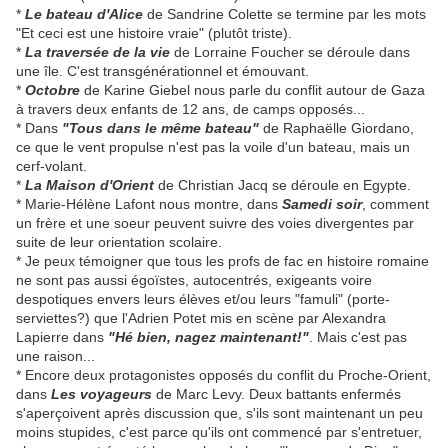
*
Le bateau d'Alice
de Sandrine Colette se termine par les mots
"Et ceci est une histoire vraie" (plutôt triste).
*
La traversée de la vie
de Lorraine Foucher se déroule dans
une île. C'est transgénérationnel et émouvant.
*
Octobre
de Karine Giebel nous parle du conflit autour de Gaza
à travers deux enfants de 12 ans, de camps opposés...
* Dans
"Tous dans le même bateau"
de Raphaëlle Giordano,
ce que le vent propulse n'est pas la voile d'un bateau, mais un
cerf-volant.
*
La Maison d'Orient
de Christian Jacq se déroule en Egypte.
* Marie-Hélène Lafont nous montre, dans
Samedi soir
, comment
un frère et une soeur peuvent suivre des voies divergentes par
suite de leur orientation scolaire.
* Je peux témoigner que tous les profs de fac en histoire romaine
ne sont pas aussi égoïstes, autocentrés, exigeants voire
despotiques envers leurs élèves et/ou leurs "famuli" (porte-
serviettes?) que l'Adrien Potet mis en scène par Alexandra
Lapierre dans
"Hé bien, nagez maintenant!"
. Mais c'est pas
une raison...
* Encore deux protagonistes opposés du conflit du Proche-Orient,
dans
Les voyageurs
de Marc Levy. Deux battants enfermés
s'aperçoivent après discussion que, s'ils sont maintenant un peu
moins stupides, c'est parce qu'ils ont commencé par s'entretuer,