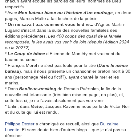
chacun ayant écouté les paroles de leurs "hommes de Dieu"
respectifs...
* Avec
Mon bateau blanc ou l'histoire d'un naufrage
, en deux
pages, Marcus Malte a fait le choix de la poésie.
*
On ne savait pas comment vous le dire...
d'Agnès Martin-
Lugand s'inscrit dans la suite des nouvelles familiales des
éditions précédentes.
Les 400 coups des quasi de la famille
recomposée, je les avais vus venir de loin (depuis l'édition 2024
ou la 2023?)
.
*
Le Coup de bôme
d'Etienne de Montéty met vraiment du
baume au coeur.
* François Morel ne s'est pas foulé pour le titre (
Dans le même
bateau
), mais il nous présente un chansonnier breton mort à 30
ans (personnage réel ou fictif?), ayant chanté la mer et les
marins...
* Dans
Banlieue-trecking
de Romain Puértolas, la fin de la
nouvelle est tétanisante (très bien mise en page, en plus), et,
cette fois-ci, je ne l'avais absolument pas vue venir.
* Enfin, dans
Victor
, Jacques Ravenne nous parle de Victor Noir
et du culte qui lui est rendu.
Philippe Dester
a chroniqué ce recueil, ainsi que
Du calme
Lucette
. Et sans doute bien d'autres blogs... que je n'ai pas su
dénicher.