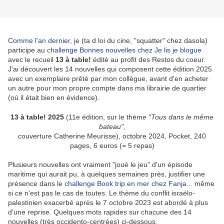
Comme l'an dernier
, je (ta d loi du cine, "squatter" chez dasola)
participe au
challenge Bonnes nouvelles chez Je lis je blogue
avec le recueil
13 à table!
édité au profit des Restos du coeur.
J'ai découvert les 14 nouvelles qui composent cette édition 2025
avec un exemplaire prêté par mon collègue, avant d'en acheter
un autre pour mon propre compte dans ma librairie de quartier
(où il était bien en évidence).
13 à table! 2025
(11e édition, sur le thèm
e "Tous dans le même
bateau",
couverture Catherine Meurisse), octobre 2024, Pocket, 240
pages, 6 euros (= 5 repas)
Plusieurs nouvelles ont vraiment "joué le jeu" d'un épisode
maritime qui aurait pu, à quelques semaines près, justifier une
présence dans le
challenge Book trip en mer chez Fanja
... même
si ce n'est pas le cas de toutes. Le thème du conflit israélo-
palestinien exacerbé après le 7 octobre 2023 est abordé à plus
d'une reprise. Quelques mots rapides sur chacune des 14
nouvelles (très occidento-centrées) ci-dessous: