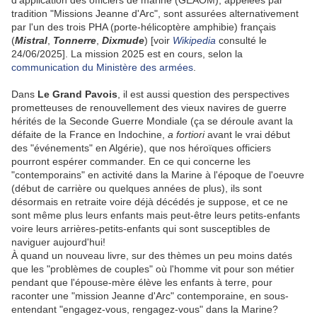
d'application des officiers de marine (GEAOM), appelées par
tradition "Missions Jeanne d'Arc", sont assurées alternativement
par l'un des trois PHA (porte-hélicoptère amphibie) français
(
Mistral
,
Tonnerre
,
Dixmude
) [voir
Wikipedia
consulté le
24/06/2025]. La mission 2025 est en cours, selon la
communication du Ministère des armées
.
Dans
Le Grand Pavois
, il est aussi question des perspectives
prometteuses de renouvellement des vieux navires de guerre
hérités de la Seconde Guerre Mondiale (ça se déroule avant la
défaite de la France en Indochine,
a fortiori
avant le vrai début
des "événements" en Algérie), que nos héroïques officiers
pourront espérer commander. En ce qui concerne les
"contemporains" en activité dans la Marine à l'époque de l'oeuvre
(début de carrière ou quelques années de plus), ils sont
désormais en retraite voire déjà décédés je suppose, et ce ne
sont même plus leurs enfants mais peut-être leurs petits-enfants
voire leurs arrières-petits-enfants qui sont susceptibles de
naviguer aujourd'hui!
À quand un nouveau livre, sur des thèmes un peu moins datés
que les "problèmes de couples" où l'homme vit pour son métier
pendant que l'épouse-mère élève les enfants à terre, pour
raconter une "mission Jeanne d'Arc" contemporaine, en sous-
entendant "engagez-vous, rengagez-vous" dans la Marine?