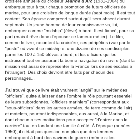
croisière annuelle du croiseur
Jeanne d'Arc
(1931-1964) où
embarque tour à tour chaque promotion de futurs officiers de
marine, pour une croisière de longue durée (sept mois). Il est tout
content. Son épouse comprend surtout qu'il sera absent durant
sept mois. Un jeune homme de leur connaissance va, lui,
embarquer comme "midship" (élève) à bord. Il est fiancé, pour sa
part (mais il rêve donc d'épouser ce fameux métier). Le film,
comme le livre, racontent la croisière, ses péripéties (vue par le
"poste" où vivent ce midship et une dizaine de ses condisciples,
parmi les 100 à 150 élèves à bord, et les officiers qui les
instruisent tout en assurant la bonne navigation du navire (dont la
mission est aussi de représenter la France lors de ses escales à
l'étranger). Des choix devront être faits par chacun des
personnages...
J'ai trouvé que ce livre était vraiment "anglé" sur le métier des
"officiers", quitte à laisser dans l'ombre le rôle pourtant essentiel
de leurs subordonnés, "officiers mariniers" (correspondant aux
"sous-officiers" dans les autres armées, de terre comme de l'air)
et matelots, pourtant indispensables, eux aussi, à la Marine, et
dont chacun a ses motivations pour accepter "d'entrer dans la
carrière" tout en fondant une famille à côté. À l'époque (années
1950), il n'était pas question non plus que des femmes
embarquent à bord des navires de guerre (même si les