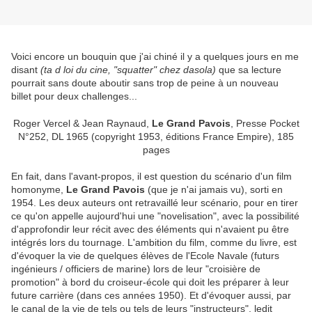
Voici encore un bouquin que j'ai chiné il y a quelques jours en me
disant
(ta d loi du cine, "squatter" chez dasola)
que sa lecture
pourrait sans doute aboutir sans trop de peine à un nouveau
billet pour deux challenges...
Roger Vercel & Jean Raynaud,
Le Grand Pavois
, Presse Pocket
N°252, DL 1965 (copyright 1953, éditions France Empire), 185
pages
En fait, dans l'avant-propos, il est question du scénario d'un film
homonyme,
Le Grand Pavois
(que je n'ai jamais vu), sorti en
1954. Les deux auteurs ont retravaillé leur scénario, pour en tirer
ce qu'on appelle aujourd'hui une "novelisation", avec la possibilité
d'approfondir leur récit avec des éléments qui n'avaient pu être
intégrés lors du tournage. L'ambition du film, comme du livre, est
d'évoquer la vie de quelques élèves de l'Ecole Navale (futurs
ingénieurs / officiers de marine) lors de leur "croisière de
promotion" à bord du croiseur-école qui doit les préparer à leur
future carrière (dans ces années 1950). Et d'évoquer aussi, par
le canal de la vie de tels ou tels de leurs "instructeurs", ledit