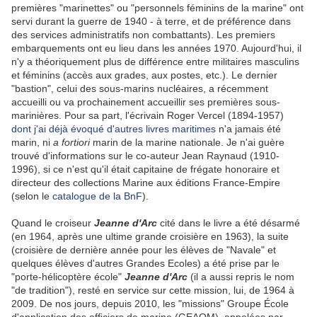
premières "marinettes" ou "personnels féminins de la marine" ont
servi durant la guerre de 1940 - à terre, et de préférence dans
des services administratifs non combattants). Les premiers
embarquements ont eu lieu dans les années 1970. Aujourd'hui, il
n'y a théoriquement plus de différence entre militaires masculins
et féminins (accès aux grades, aux postes, etc.). Le dernier
"bastion", celui des sous-marins nucléaires, a récemment
accueilli ou va prochainement accueillir ses premières sous-
marinières. Pour sa part, l'écrivain Roger Vercel (1894-1957)
dont j'ai déjà évoqué d'autres livres maritimes
n'a jamais été
marin, ni
a fortiori
marin de la marine nationale. Je n'ai guère
trouvé d'informations sur le co-auteur Jean Raynaud (1910-
1996), si ce n'est qu'il était capitaine de frégate honoraire et
directeur des collections Marine aux éditions France-Empire
(selon le
catalogue de la BnF
).
Quand le croiseur
Jeanne d'Arc
cité dans le livre a été désarmé
(en 1964, après une ultime grande croisière en 1963), la suite
(croisière de dernière année pour les élèves de "Navale" et
quelques élèves d'autres Grandes Ecoles) a été prise par le
"porte-hélicoptère école"
Jeanne d'Arc
(il a aussi repris le nom
"de tradition"), resté en service sur cette mission, lui, de 1964 à
2009. De nos jours, depuis 2010, les "missions" Groupe École