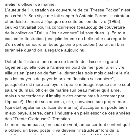
métier d'officier de marine.
L'auteur de l'illustration de couverture de ce "Presse Pocket" n'est
pas crédité. Son style me fait songer à Antonio Parras, illustrateur
et bédéiste... mais à l'époque de cette édition du livre (1965),
celui-ci travaillait pour la concurrence (beaucoup de couverture
de la collection "J'ai Lu / leur aventure" lui sont dues...). En tout
cas, cette illustration (une jolie femme en belle robe qui regarde
d'un oeil enamouré un beau galonné protecteur) paraît un brin
surannée quand on la regarde aujourd'hui.
Début de l'histoire: une mère de famille doit laisser le grand
logement qu'elle loue à l'année en bord de mer pour aller vivre
ailleurs en "pension de famille" durant les trois mois d'été: elle n'a
pas les moyens de payer le prix en "location saisonnière",
puisqu'elle est mère au foyer et que le ménage repose sur le seul
salaire du mari, officier de marine (un beau métier qu'il aime,
mais un sacerdoce qui implique des contraintes à accepter par
l'épouse!). Une de ses amies a, elle, convaincu son propre mari
(qui était également officier de marine) d'accepter un poste bien
mieux payé, à terre, dans l'industrie en plein essor de ces années
des "Trente Glorieuses". Tentation...
Le mari marin passe, en coup de vent, annoncer tout content qu'il
a obtenu un beau poste: il va devenir "instructeur" lors de la