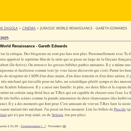
DE DASOLA
>
CINÉMA
>
JURASSIC WORLD RENAISSANCE - GARETH EDWARDS
t 2025
 World Renaissance - Gareth Edwards
vise la critique. Des blogueurs ne sont pas fans non plus. Personnellement avec Ta d
bien apprécié le septième film de la série qui se passe au large de la Guyane française 
ubert (île fictive). On retrouve les grosses bébêtes parfois mutantes. Il y a même une
ignonne et facétieuse comme tout (je vous laisse découvrir qui c'est). Parmi les hu
és de récupérer de l'ADN d'un dino marin, d'un dino terrestre et d'un dino aérien, il 
 très méchant qui travaille pour un labo, un scientifique plutôt sympa et des merce
e Scarlett Johansson. Il y a aussi une famille: le père, ses deux filles et le copain de
ontrer un certain sang-froid face au T-Rex qui est capable de chasser sous l'eau. Le f
e très belles scènes comme la parade amoureuse de deux titanosaures (des herbivor
ue). Il y a des moments qui font peur. C'est amusant de voir un T-Rex faire la sieste 
osaure mutant très méchant. J'ai passé un bon moment. Lire les billets de
Pascale
(qu
lant
qui n'a pas trop aimé, ou de
Selenie
(un peu plus).
asola à 01:00 -
Commentaires [
…
]
- Permalien [
#
]