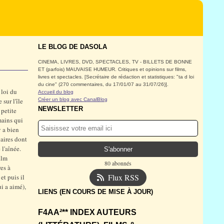
LE BLOG DE DASOLA
CINEMA, LIVRES, DVD, SPECTACLES, TV - BILLETS DE BONNE
ET (parfois) MAUVAISE HUMEUR. Critiques et opinions sur films,
livres et spectacles. [Secrétaire de rédaction et statistiques: "ta d loi
du cine" (270 commentaires, du 17/01/07 au 31/07/26)].
 loi du
Accueil du blog
sur l'île
Créer un blog avec CanalBlog
NEWSLETTER
 petite
mains qui
y a bien
naires dont
 l'aînée.
ilm
80 abonnés
es à
Flux RSS
et puis il
i a aimé),
LIENS (EN COURS DE MISE À JOUR)
F4AA²** INDEX AUTEURS