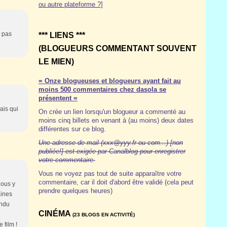
ou autre plateforme ?]
t pas
*** LIENS ***
(BLOGUEURS COMMENTANT SOUVENT
LE MIEN)
= Onze blogueuses et blogueurs ayant fait au
moins 500 commentaires chez dasola se
présentent =
ais qui
On crée un lien lorsqu'un blogueur a commenté au
moins cinq billets en venant à (au moins) deux dates
différentes sur ce blog.
Une adresse de mail (xxx@yyy.fr ou com...) [non
publiée!] est exigée par Canalblog pour enregistrer
votre commentaire.
Vous ne voyez pas tout de suite apparaître votre
commentaire, car il doit d'abord être validé (cela peut
Nous y
prendre quelques heures)
aines
endu
CINÉMA
(23 BLOGS EN ACTIVITÉ)
 film !