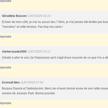
épondre
Géraldine Busson
13/07/2025 01:23
Et bien de mon côté, je n'ai vu aucun des 7 films, je n'ai jamais été tentée par tou
"monstres" et cette tension. Pas trop ma came !
épondre
sheherazade2000
12/07/2025 15:17
j'hésite à aller le voir, j'ai l'impression qu'il s'agit d'une resucée de ce que l'on a d
épondre
écureuil bleu
11/07/2025 07:54
Bonjour Dasola et Tadloiduciné. Merci de m'avoir donné envie de voir cette nouve
version de Jurassic Park. Bonne journée
épondre