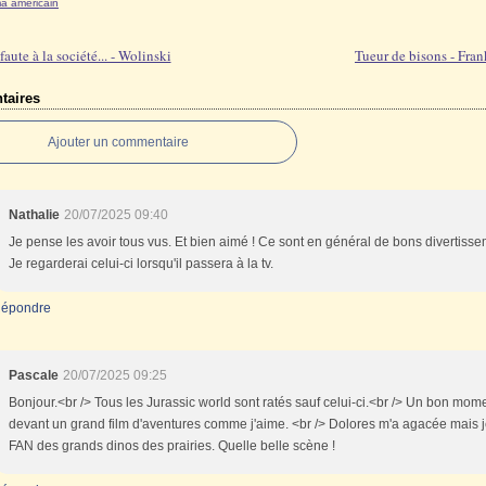
a américain
 faute à la société... - Wolinski
Tueur de bisons - Fra
aires
Ajouter un commentaire
Nathalie
20/07/2025 09:40
Je pense les avoir tous vus. Et bien aimé ! Ce sont en général de bons divertisse
Je regarderai celui-ci lorsqu'il passera à la tv.
épondre
Pascale
20/07/2025 09:25
Bonjour.<br /> Tous les Jurassic world sont ratés sauf celui-ci.<br /> Un bon mom
devant un grand film d'aventures comme j'aime. <br /> Dolores m'a agacée mais j
FAN des grands dinos des prairies. Quelle belle scène !