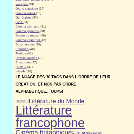
Voyages
(93)
Grand classique
(77)
Cinéma italien
(66)
Généralités
(57)
DVD
(54)
Cinéma allemand
(51)
Cinéma japonais
(50)
Dessin de presse
(49)
Cinéma espagnol
(46)
Documentaire
(46)
Palmarès
(46)
Théâtre
(41)
Dessins animés
(38)
Anecdotes
(37)
Humour
(37)
Islande
(36)
LE NUAGE DES 30 TAGS DANS L'ORDRE DE LEUR
CRÉATION, ET NON PAR ORDRE
ALPHABÉTIQUE... OUPS!
Littérature du Monde
Humour
Littérature
francophone
Cinéma britannique
Cinéma espagnol