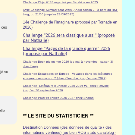
Challenge Objectif SF organisé par Sandrine en 2025
XVIe Challenge Summer Star Wars (Andor saison 2 - à bord du RSF
blog, du 21/06 jusqu'au 23/09/2025)
14e Challenge de l'Imaginaire (proposé par Tornade en
2026)
s ces
Challenge "2026 sera classique aussi" (proposé
par Nathalie)
Challenge "Pages de la grande guerre" 2026
(proposé par Nathalie)
Challenge Book trip en mer 2026 (de mai à novembre - saison 3)
chez Fanja
éjà vu
Challenge Escapades en Europe - Voyages dans les littératures
européennes - saison 2 (chez Cléanthe, jusqu'en mai 2027)
Challenge "Littérature jeunesse 2025-2026 #1" chez Pativore
jusqu'au 30 septembre 2026
Challenge Polar et Thriller 2026-2027 chez Sharon
lle
** LE SITE DU STATISTICIEN **
Destination Données (des données de qualité / des
informations vérifiées) [ou bien VOS stats canalblog -