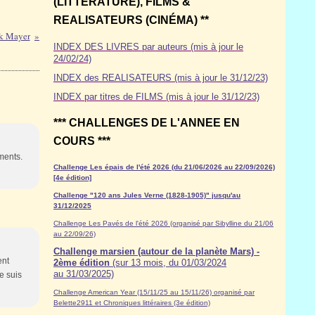
(LITTÉRATURE), FILMS &
REALISATEURS (CINÉMA) **
nk Mayer
INDEX DES LIVRES par auteurs (mis à jour le
24/02/24)
INDEX des REALISATEURS (mis à jour le 31/12/23)
INDEX par titres de FILMS (mis à jour le 31/12/23)
*** CHALLENGES DE L'ANNEE EN
COURS ***
ments.
Challenge Les épais de l'été 2026 (du 21/06/2026 au 22/09/2026)
[4e édition]
Challenge "120 ans Jules Verne (1828-1905)" jusqu'au
31/12/2025
Challenge Les Pavés de l'été 2026 (organisé par Sibylline du 21/06
au 22/09/26)
Challenge marsien (autour de la planète Mars) -
ent
2ème édition
(sur 13 mois, du 01/03/2024
au 31/03/2025)
e suis
Challenge American Year (15/11/25 au 15/11/26) organisé par
Belette2911 et Chroniques littéraires (3e édition)