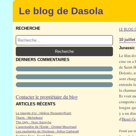
Le blog de Dasola
RECHERCHE
LE BLOG 
10 juille
Jurassic
Le film di
DERNIERS COMMENTAIRES
cine on a 
de Saint-H
Dolorès, m
sont charg
entendu le
la charmant
Ils vont m
Contacter le propriétaire du blog
comporte d
ARTICLES RÉCENTS
longue que
y a un din
Le triangle d'or - Hélène Rosselet-Ruizh
Titanic - Michelluzzi
d'
Henri Go
The Ugly - Yeon Sang-ho
L'aventurière de l'Etoile - Christel Mouchard
Posté par d
Les naufragés de l'Arctique - Arthur Catherall
Sudden Fear - David Miller