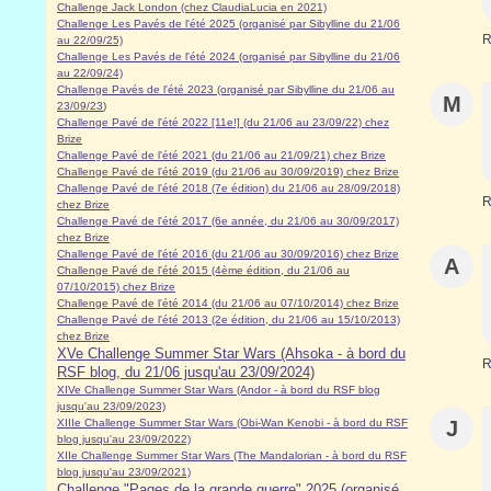
Challenge Jack London (chez ClaudiaLucia en 2021)
Challenge Les Pavés de l'été 2025 (organisé par Sibylline du 21/06
R
au 22/09/25)
Challenge Les Pavés de l'été 2024 (organisé par Sibylline du 21/06
au 22/09/24)
Challenge Pavés de l'été 2023 (organisé par Sibylline du 21/06 au
M
23/09/23
)
Challenge Pavé de l'été 2022 [11e!] (du 21/06 au 23/09/22) chez
Brize
Challenge Pavé de l'été 2021 (du 21/06 au 21/09/21) chez Brize
Challenge Pavé de l'été 2019 (du 21/06 au 30/09/2019) chez Brize
Challenge Pavé de l'été 2018 (7e édition) du 21/06 au 28/09/2018)
R
chez Brize
Challenge Pavé de l'été 2017 (6e année, du 21/06 au 30/09/2017)
chez Brize
Challenge Pavé de l'été 2016 (du 21/06 au 30/09/2016) chez Brize
A
Challenge Pavé de l'été 2015 (4ème édition, du 21/06 au
07/10/2015) chez Brize
Challenge Pavé de l'été 2014 (du 21/06 au 07/10/2014) chez Brize
Challenge Pavé de l'été 2013 (2e édition, du 21/06 au 15/10/2013)
chez Brize
XVe Challenge Summer Star Wars (Ahsoka - à bord du
R
RSF blog, du 21/06 jusqu'au 23/09/2024)
XIVe Challenge Summer Star Wars (Andor - à bord du RSF blog
jusqu'au 23/09/2023)
XIIIe Challenge Summer Star Wars (Obi-Wan Kenobi - à bord du RSF
J
blog jusqu'au 23/09/2022)
XIIe Challenge Summer Star Wars (The Mandalorian - à bord du RSF
blog jusqu'au 23/09/2021)
Challenge "Pages de la grande guerre" 2025 (organisé