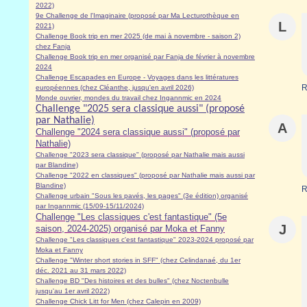
2022)
9e Challenge de l'Imaginaire (proposé par Ma Lecturothèque en
L
2021)
Challenge Book trip en mer 2025 (de mai à novembre - saison 2)
chez Fanja
Challenge Book trip en mer organisé par Fanja de février à novembre
2024
Challenge Escapades en Europe - Voyages dans les littératures
R
européennes (chez Cléanthe, jusqu'en avril 2026)
Monde ouvrier, mondes du travail chez Ingannmic en 2024
Challenge "2025 sera classique aussi" (proposé
par Nathalie)
A
Challenge "2024 sera classique aussi" (proposé par
Nathalie)
Challenge "2023 sera classique" (proposé par Nathalie mais aussi
par Blandine)
Challenge "2022 en classiques" (proposé par Nathalie mais aussi par
Blandine)
R
Challenge urbain "Sous les pavés, les pages" (3e édition) organisé
par Ingannmic (15/09-15/11/2024)
Challenge "Les classiques c'est fantastique" (5e
J
saison, 2024-2025) organisé par Moka et Fanny
Challenge "Les classiques c'est fantastique" 2023-2024 proposé par
Moka et Fanny
Challenge "Winter short stories in SFF" (chez Celindanaé, du 1er
déc. 2021 au 31 mars 2022)
Challenge BD "Des histoires et des bulles" (chez Noctenbulle
jusqu'au 1er avril 2022)
Challenge Chick Litt for Men (chez Calepin en 2009)