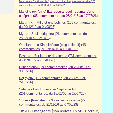
Marcorele - Cinéluctable [quand un cinéphage se met à table!] (5
commentaires, du 18/08/21 au 16/04/25)
Mariette (ex-
Anne) [Larroseurarrose] - Journal d'une
cinéphile (85 commentaires, du 03/01/16 au 17/07/26)
Martin [K] - Mille et une bobines (168 commentaires,
du 09/12/12 au 04/08/26)
Mymp - Seuil critique(s) (26 commentaires, du
28/03/10 au 22/11/15)
Ornelune - La Kinopithèque [blog collectif] (43
commentaires, du 29/04/10 au 06/01/22)
Pascale - Sur la route du cinéma (7
31
commentaires,
du 11/07/09 au 05/08/26)
Princécranoir (299 commentaires, du 23/08/10 au
30/07/26)
Roijoyeux (115 commentaires, du 25/12/12 au
29/03/26)
Selenie - Des Lumière au Septième Art
(201 commentaires, du 15/01/09 au 27/07/26)
Strum - [New]strum - Notes sur le cinéma (27
commentaires, du 21/11/16 au 07/03/23)
Titi70 - Cmongenre [son nouveau blog - Horreur,