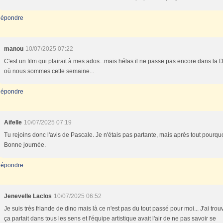
épondre
manou
10/07/2025 07:22
C'est un film qui plairait à mes ados...mais hélas il ne passe pas encore dans la
où nous sommes cette semaine...
épondre
Aifelle
10/07/2025 07:19
Tu rejoins donc l'avis de Pascale. Je n'étais pas partante, mais après tout pourqu
Bonne journée.
épondre
Jenevelle Laclos
10/07/2025 06:52
Je suis très friande de dino mais là ce n'est pas du tout passé pour moi... J'ai tro
ça partait dans tous les sens et l'équipe artistique avait l'air de ne pas savoir se