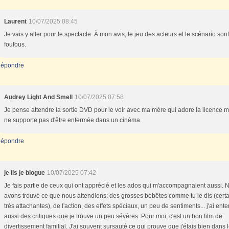
Laurent
10/07/2025 08:45
Je vais y aller pour le spectacle. À mon avis, le jeu des acteurs et le scénario son
foufous.
épondre
Audrey Light And Smell
10/07/2025 07:58
Je pense attendre la sortie DVD pour le voir avec ma mère qui adore la licence m
ne supporte pas d'être enfermée dans un cinéma.
épondre
je lis je blogue
10/07/2025 07:42
Je fais partie de ceux qui ont apprécié et les ados qui m'accompagnaient aussi. 
avons trouvé ce que nous attendions: des grosses bébêtes comme tu le dis (cert
très attachantes), de l'action, des effets spéciaux, un peu de sentiments... j'ai ent
aussi des critiques que je trouve un peu sévères. Pour moi, c'est un bon film de
divertissement familial. J'ai souvent sursauté ce qui prouve que j'étais bien dans le