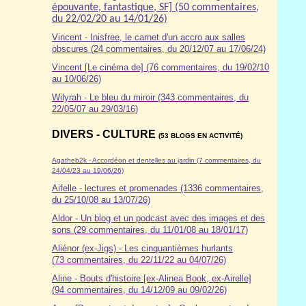
épouvante, fantastique, SF] (50 commentaires,
du 22/02/20 au 14/01/26)
Vincent - Inisfree, le carnet d'un accro aux salles
obscures (24 commentaires, du 20/12/07 au 17/06/24)
Vincent [Le cinéma de] (76 commentaires, du 19/02/10
au 10/06/26)
Wilyrah - Le bleu du miroir (343 commentaires, du
22/05/07 au 29/03/16)
DIVERS - CULTURE
(53 BLOGS EN ACTIVITÉ)
Agatheb2k - Accordéon et dentelles au jardin (7 commentaires, du
24/04/23 au 19/06/26)
Aifelle - lectures et promenades (1336 commentaires,
du 25/10/08 au 13/07/26)
Aldor
- Un blog et un podcast avec des images et des
sons (29 commentaires, du 11/01/08 au 18/01/17)
Aliénor (ex-Jigs) - Les cinquantièmes hurlants
(73 commentaires, du 22/11/22 au 04/07/26)
Aline - Bouts d'histoire [ex-Alinea Book, ex-Airelle]
(94 commentaires, du 14/12/09 au 09/02/26)