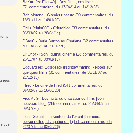
Baz'art [ex-Filou49] : Des films, des livres...
(51 commentaires, du 17/04/14 au 14/12/23)
Bob Morane - Glandeur nature (90 commentaires, du
18/01/11 au 14/01/26)
Chris [chris666] - Cristoblog (33 commentaires, du
06/03/09 au 28/04/14)
 Drôme
DBasC - Dorie Barton as Charlene (32 commentaires,
du 13/08/21 au 31/07/26)
Dr Orlof - [Son] journal cinéma (28 commentaires, du
26/11/07 au 08/01/13)
Edouard (ex Edisdead) (Nightswimming) - Notes sur
quelques films (81 commentaires, du 30/11/07 au
21/12/13)
oi pas.
Ffred - Le ciné de Fred (541 commentaires, du
06/02/07 au 18/06/20)
FredMJG - Les nuits du chasseur de films [son
nouveau blog] (289 commentaires, du 25/04/09 au
09/07/26)
Henri Golant - La senteur de l'esprit [humeurs
personnelles, divagations...] (171 commentaires, du
uvé que
22/07/15 au 03/08/26)