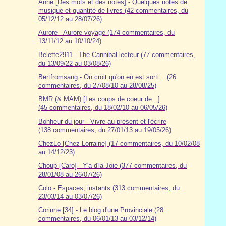
Anne [Des mots et des notes] - Quelques notes de
musique et quantité de livres (42 commentaires, du
05/12/12 au 28/07/26)
Aurore - Aurore voyage (174 commentaires, du
13/11/12 au 10/10/24)
Belette2911 - The Cannibal lecteur (77 commentaires,
du 13/09/22 au 03/08/26)
Bertfromsang - On croit qu'on en est sorti... (26
commentaires, du 27/08/10 au 28/08/25)
BMR (& MAM) [Les coups de coeur de...]
(45 commentaires, du 18/02/10 au 06/05/26)
Bonheur du jour - Vivre au présent et l'écrire
(138 commentaires, du 27/01/13 au 19/05/26)
ChezLo [Chez Lorraine] (17 commentaires, du 10/02/08
au 14/12/23)
Choup [Caro] - Y'a d'la Joie (377 commentaires, du
28/01/08 au 26/07/26)
Colo - Espaces, instants (313 commentaires, du
23/03/14 au 03/07/26)
Corinne [34] - Le blog d'une Provinciale (28
commentaires, du 06/01/13 au 03/12/14)