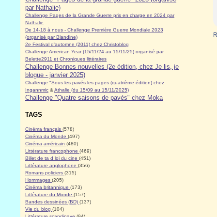
par Nathalie)
Challenge Pages de la Grande Guerre pris en charge en 2024 par
Nathalie
De 14-18 à nous - Challenge Première Guerre Mondiale 2023
R
(organisé par Blandine)
2e Festival d'automne (2011) chez Christoblog
Challenge American Year (15/11/24 au 15/11/25) organisé par
Belette2911 et Chroniques littéraires
Challenge Bonnes nouvelles (2e édition, chez Je lis, je
blogue - janvier 2025)
Challenge "Sous les pavés les pages (quatrième édition) chez
Ingannmic
&
Athalie (du 15/09 au 15/11/2025)
Challenge "Quatre saisons de pavés" chez Moka
TAGS
Cinéma français
(578)
Cinéma du Monde
(497)
Cinéma américain
(480)
Littérature francophone
(469)
Billet de ta d loi du cine
(451)
Littérature anglophone
(356)
Romans policiers
(315)
Hommages
(205)
Cinéma britannique
(173)
Littérature du Monde
(157)
Bandes dessinées (BD)
(137)
Vie du blog
(104)
Littérature scandinave
(94)