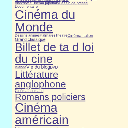
Cinéma japonais
Dessin de presse
Anecdotes
Documentaire
Cinéma du
Monde
Cinéma italien
Dessins animés
Palmarès
Théâtre
Grand classique
Billet de ta d loi
du cine
Vie du blog
DVD
Islande
Littérature
anglophone
Cinéma allemand
Romans policiers
Cinéma
américain