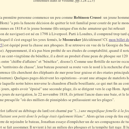
contenues dans le volume, pp.128-223)
Robinson Crusoé
à la première personne commence un peu comme
: un jeune homm
Horn) "a pris la funeste décision de quitter le toit familial pour courir de par le mo
ommes en 1818 et le jeune homme (fils unique d'un riche armateur qui lui refusait
tion de naviguer) est né en 1798 à Liverpool. Parti à Londres, il comprend trop tard 
Moonraker
 lequel il s'est engagé les yeux fermés, le
[décidément! Cf.
mon billet d
25
] est équipé pour la chasse aux phoques. Il se retrouve en vue de la Georgie du Su
ue). Apparemment, il n'a pas bien profité de ses études de comptabilité, quand il not
t au cent-vingtième du bénéfice, il a droit au produit d'une peau de phoque sur 120
 entre "chiffre d'affaires" et "bénéfice", disons!). Comme une flottille de navire occ
s "territoires de chasse", leur bateau poursuit sa route vers le nord à la recherche d'
rrence (ils cherchent des éléphants de mer pour leur graisse et des otaries principa
fourrure). Quelques pages décrivent les opérations - avant une attaque de matelots h
e laquelle notre héros renverse le chaudron d'huile bouillante, ce qui met fin au co
 jours, après avoir "épuisé" une seconde plage, ils se dirigent vers le cap Horn. Apr
es jours de navigation, le 22 novembre 1818, ils jettent l'ancre dans une baie, et le 
ne presqu'ile "où des milliers de pinnipèdes se prélassaient sur les plages".
lot (affecté au débitage du lard) est charmé par "
(...) une magnifique femelle à la fo
laitant son petit dont le pelage était également blanc
". Alors qu'un coup de feu en
erre de rejoindre le bateau, Jonathan essaye d'empêcher un de ses compagnons de tue
t se fait assommer. Il revient à lui au milieu des phoques et la tempête fait rage. Il lu