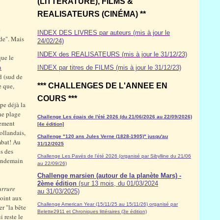
(LITTÉRATURE), FILMS &
REALISATEURS (CINÉMA) **
e
INDEX DES LIVRES par auteurs (mis à jour le
nde". Mais
24/02/24)
INDEX des REALISATEURS (mis à jour le 31/12/23)
que le
u
INDEX par titres de FILMS (mis à jour le 31/12/23)
d (sud de
e que,
*** CHALLENGES DE L'ANNEE EN
COURS ***
upe déjà la
une plage
Challenge Les épais de l'été 2026 (du 21/06/2026 au 22/09/2026)
lement
[4e édition]
ollandais,
Challenge "120 ans Jules Verne (1828-1905)" jusqu'au
mbat! Au
31/12/2025
ès des
Challenge Les Pavés de l'été 2026 (organisé par Sibylline du 21/06
lendemain
au 22/09/26)
Challenge marsien (autour de la planète Mars) -
2ème édition
(sur 13 mois, du 01/03/2024
urrure
au 31/03/2025)
joint aux
Challenge American Year (15/11/25 au 15/11/26) organisé par
r "la bête
Belette2911 et Chroniques littéraires (3e édition)
i reste le