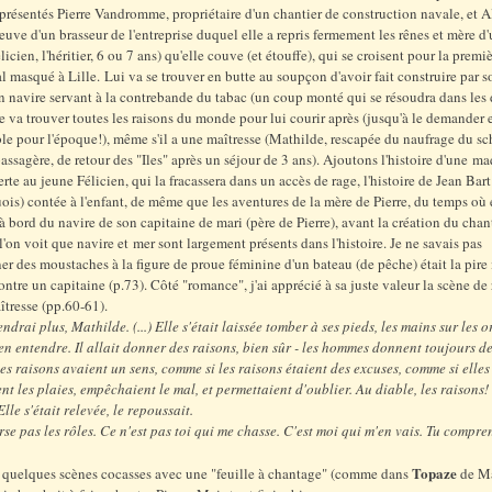
présentés Pierre Vandromme, propriétaire d'un chantier de construction navale, et A
uve d'un brasseur de l'entreprise duquel elle a repris fermement les rênes et mère d
icien, l'héritier, 6 ou 7 ans) qu'elle couve (et étouffe), qui se croisent pour la premiè
l masqué à Lille. Lui va se trouver en butte au soupçon d'avoir fait construire par s
n navire servant à la contrebande du tabac (un coup monté qui se résoudra dans les 
le va trouver toutes les raisons du monde pour lui courir après (jusqu'à le demander
le pour l'époque!), même s'il a une maîtresse (Mathilde, rescapée du naufrage du s
 passagère, de retour des "Iles" après un séjour de 3 ans). Ajoutons l'histoire d'une m
erte au jeune Félicien, qui la fracassera dans un accès de rage, l'histoire de Jean Bart
is) contée à l'enfant, de même que les aventures de la mère de Pierre, du temps où 
à bord du navire de son capitaine de mari (père de Pierre), avant la création du chan
t l'on voit que navire et mer sont largement présents dans l'histoire. Je ne savais pas
er des moustaches à la figure de proue féminine d'un bateau (de pêche) était la pire 
ontre un capitaine (p.73). Côté "romance", j'ai apprécié à sa juste valeur la scène de
îtresse (pp.60-61).
endrai plus, Mathilde. (...) Elle s'était laissée tomber à ses pieds, les mains sur les or
en entendre. Il allait donner des raisons, bien sûr - les hommes donnent toujours de
es raisons avaient un sens, comme si les raisons étaient des excuses, comme si elles
ent les plaies, empêchaient le mal, et permettaient d'oublier. Au diable, les raisons! (
lle s'était relevée, le repoussait.
rse pas les rôles. Ce n'est pas toi qui me chasse. C'est moi qui m'en vais. Tu compren
Topaze
 quelques scènes cocasses avec une "feuille à chantage" (comme dans
de Ma