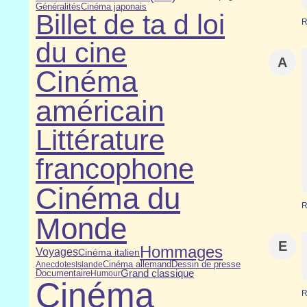
Cinéma japonais
Généralités
Billet de ta d loi
R
du cine
A
Cinéma
américain
Littérature
francophone
Cinéma du
R
Monde
E
Hommages
Voyages
Cinéma italien
Dessin de presse
Cinéma allemand
Anecdotes
Islande
Grand classique
Documentaire
Humour
Cinéma
R