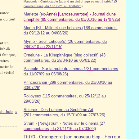
Marcorele - Cinéluctable [quand un cinéphage se met à table!] (5
commentaires, du 18/08/21 au 16/04/25)
rance
Mariette (ex-
Anne) [Larroseurarrose] - Journal d'une
pas du tout
cinéphile (85 commentaires, du 03/01/16 au 17/07/26)
Martin [K] - Mille et une bobines (168 commentaires,
du 09/12/12 au 04/08/26)
Mymp - Seuil critique(s) (26 commentaires, du
ant un
28/03/10 au 22/11/15)
lub-là
 fait que,
Ornelune - La Kinopithèque [blog collectif] (43
raires
commentaires, du 29/04/10 au 06/01/22)
mettre le
Pascale - Sur la route du cinéma (7
31
commentaires,
i vérifié
du 11/07/09 au 05/08/26)
Princécranoir (299 commentaires, du 23/08/10 au
30/07/26)
Roijoyeux (115 commentaires, du 25/12/12 au
29/03/26)
Selenie - Des Lumière au Septième Art
adu Jude
(201 commentaires, du 15/01/09 au 27/07/26)
Strum - [New]strum - Notes sur le cinéma (27
commentaires, du 21/11/16 au 07/03/23)
Titi70 - Cmongenre [son nouveau blog - Horreur,