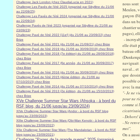
Challenge Jack London (chez ClaudiaLucia en 2021)
nous sont 
Challenge Les Pavés de l'été 2025 (organisé par Sibylline du 21/06
Meulen, ve
au 22/09/25)
garçon (Fél
Challenge Les Pavés de l'été 2024 (organisé par Sibylline du 21/06
dans un ba
au 22/09/24)
Challenge Pavés de l'été 2023 (organisé par Sibylline du 21/06 au
chantier u
23/09/23
)
pages), el
Challenge Pavé de l'été 2022 [11e!] (du 21/06 au 23/09/22) chez
- incroyab
Brize
Challenge Pavé de l'été 2021 (du 21/06 au 21/09/21) chez Brize
elle était
Challenge Pavé de l'été 2019 (du 21/06 au 30/09/2019) chez Brize
bateau off
Challenge Pavé de l'été 2018 (7e édition) du 21/06 au 28/09/2018)
(Dunkerquo
chez Brize
naviguait 
Challenge Pavé de l'été 2017 (6e année, du 21/06 au 30/09/2017)
chez Brize
naval... e
Challenge Pavé de l'été 2016 (du 21/06 au 30/09/2016) chez Brize
que dessin
Challenge Pavé de l'été 2015 (4ème édition, du 21/06 au
possible c
07/10/2015) chez Brize
avec la ma
Challenge Pavé de l'été 2014 (du 21/06 au 07/10/2014) chez Brize
Challenge Pavé de l'été 2013 (2e édition, du 21/06 au 15/10/2013)
"- Je ne vi
chez Brize
pour ne ri
XVe Challenge Summer Star Wars (Ahsoka - à bord du
comme si l
RSF blog, du 21/06 jusqu'au 23/09/2024)
cicatrisai
XIVe Challenge Summer Star Wars (Andor - à bord du RSF blog
- Dehors! E
jusqu'au 23/09/2023)
XIIIe Challenge Summer Star Wars (Obi-Wan Kenobi - à bord du RSF
- Ne renve
blog jusqu'au 23/09/2022)
moi".
XIIe Challenge Summer Star Wars (The Mandalorian - à bord du RSF
On a aussi
blog jusqu'au 23/09/2021)
Challenge "Pages de la grande guerre" 2025 (organisé