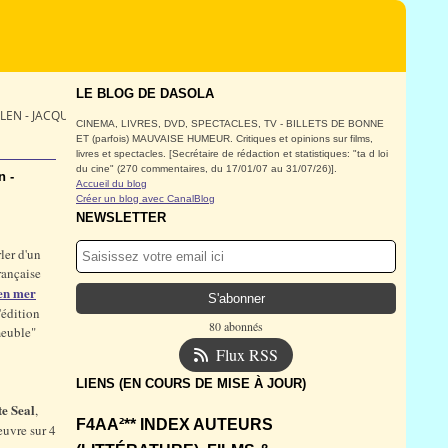
LE BLOG DE DASOLA
ULEN - JACQUES DUQUESNE
CINEMA, LIVRES, DVD, SPECTACLES, TV - BILLETS DE BONNE
ET (parfois) MAUVAISE HUMEUR. Critiques et opinions sur films,
livres et spectacles. [Secrétaire de rédaction et statistiques: "ta d loi
du cine" (270 commentaires, du 17/01/07 au 31/07/26)].
n -
Accueil du blog
Créer un blog avec CanalBlog
NEWSLETTER
rler d'un
rançaise
en mer
'édition
80 abonnés
meuble"
Flux RSS
LIENS (EN COURS DE MISE À JOUR)
te Seal
,
F4AA²** INDEX AUTEURS
euvre sur 4