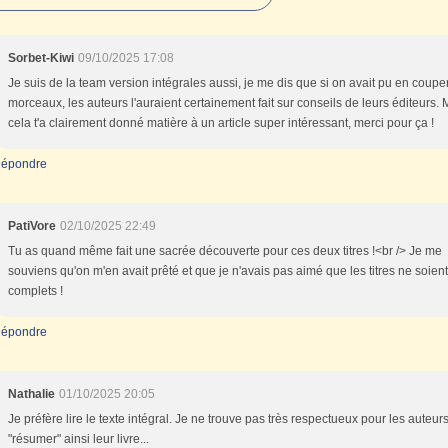
Sorbet-Kiwi
09/10/2025 17:08
Je suis de la team version intégrales aussi, je me dis que si on avait pu en coupe
morceaux, les auteurs l'auraient certainement fait sur conseils de leurs éditeurs. 
cela t'a clairement donné matière à un article super intéressant, merci pour ça !
épondre
PatiVore
02/10/2025 22:49
Tu as quand même fait une sacrée découverte pour ces deux titres !<br /> Je me
souviens qu'on m'en avait prêté et que je n'avais pas aimé que les titres ne soien
complets !
épondre
Nathalie
01/10/2025 20:05
Je préfère lire le texte intégral. Je ne trouve pas très respectueux pour les auteur
"résumer" ainsi leur livre...