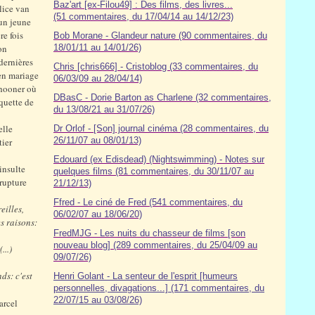
Baz'art [ex-Filou49] : Des films, des livres...
lice van
(51 commentaires, du 17/04/14 au 14/12/23)
'un jeune
re fois
Bob Morane - Glandeur nature (90 commentaires, du
on
18/01/11 au 14/01/26)
dernières
Chris [chris666] - Cristoblog (33 commentaires, du
 en mariage
06/03/09 au 28/04/14)
chooner où
DBasC - Dorie Barton as Charlene (32 commentaires,
aquette de
du 13/08/21 au 31/07/26)
elle
Dr Orlof - [Son] journal cinéma (28 commentaires, du
26/11/07 au 08/01/13)
tier
Edouard (ex Edisdead) (Nightswimming) - Notes sur
insulte
quelques films (81 commentaires, du 30/11/07 au
 rupture
21/12/13)
Ffred - Le ciné de Fred (541 commentaires, du
eilles,
06/02/07 au 18/06/20)
s raisons:
FredMJG - Les nuits du chasseur de films [son
nouveau blog] (289 commentaires, du 25/04/09 au
...)
09/07/26)
ds: c'est
Henri Golant - La senteur de l'esprit [humeurs
personnelles, divagations...] (171 commentaires, du
22/07/15 au 03/08/26)
rcel