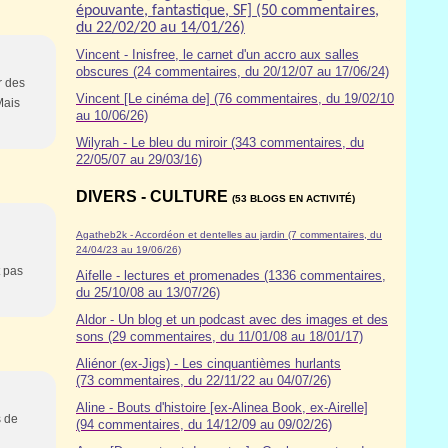
épouvante, fantastique, SF] (50 commentaires,
du 22/02/20 au 14/01/26)
Vincent - Inisfree, le carnet d'un accro aux salles
obscures (24 commentaires, du 20/12/07 au 17/06/24)
r des
Vincent [Le cinéma de] (76 commentaires, du 19/02/10
Mais
au 10/06/26)
Wilyrah - Le bleu du miroir (343 commentaires, du
22/05/07 au 29/03/16)
DIVERS - CULTURE
(53 BLOGS EN ACTIVITÉ)
Agatheb2k - Accordéon et dentelles au jardin (7 commentaires, du
24/04/23 au 19/06/26)
t pas
Aifelle - lectures et promenades (1336 commentaires,
du 25/10/08 au 13/07/26)
Aldor
- Un blog et un podcast avec des images et des
sons (29 commentaires, du 11/01/08 au 18/01/17)
Aliénor (ex-Jigs) - Les cinquantièmes hurlants
(73 commentaires, du 22/11/22 au 04/07/26)
Aline - Bouts d'histoire [ex-Alinea Book, ex-Airelle]
s de
(94 commentaires, du 14/12/09 au 09/02/26)