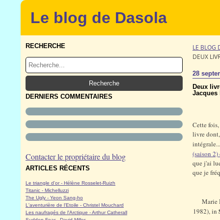
Le blog de Dasola
RECHERCHE
LE BLOG 
DEUX LIV
28 septe
Deux liv
Jacques
DERNIERS COMMENTAIRES
Cette fois,
livre dont
intégrale..
(saison 2)
Contacter le propriétaire du blog
que j'ai l
ARTICLES RÉCENTS
que je fré
Le triangle d'or - Hélène Rosselet-Ruizh
Titanic - Michelluzzi
The Ugly - Yeon Sang-ho
Marie 
L'aventurière de l'Etoile - Christel Mouchard
1982), in
Les naufragés de l'Arctique - Arthur Catherall
Sudden Fear - David Miller