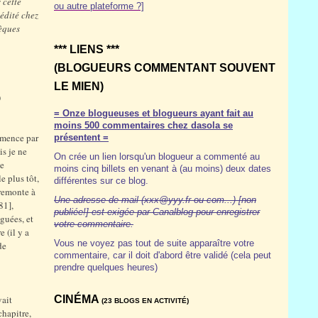
 cette
ou autre plateforme ?]
 édité chez
hèques
*** LIENS ***
(BLOGUEURS COMMENTANT SOUVENT
LE MIEN)
)
= Onze blogueuses et blogueurs ayant fait au
moins 500 commentaires chez dasola se
ommence par
présentent =
s je ne
On crée un lien lorsqu'un blogueur a commenté au
le
moins cinq billets en venant à (au moins) deux dates
e plus tôt,
différentes sur ce blog.
remonte à
Une adresse de mail (xxx@yyy.fr ou com...) [non
81],
publiée!] est exigée par Canalblog pour enregistrer
guées, et
votre commentaire.
 (il y a
Vous ne voyez pas tout de suite apparaître votre
de
commentaire, car il doit d'abord être validé (cela peut
prendre quelques heures)
vait
CINÉMA
(23 BLOGS EN ACTIVITÉ)
chapitre,