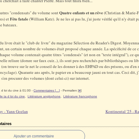
 cherchait à faire chanter Pierre. Mais tout finira bien...
Quatre enfants et un rêve
autres "condensats" du volume sont
(Christian & Marie-F
Fête fatale
res) et
(William Katz). Je ne les ai pas lu, j'ai juste vérifié qu'il n'y était 
e bateaux.
du livre était le "club de livre" du magazine Sélection du Reader's Digest. Moyenn
, un certain nombre de volumes était proposé chaque année. La spécificité de ce c
chaque volume contenait quatre titres "condensés" (et non en "texte intégral"), ce qui
elle reliure (dorure sur faux cuir...), ils sont peu recherchés par bibliothèques ou lib
 (on trouve sur le net le conseil de les donner à des EHPAD ou des prisons, ou d'en 
recyclage). Quarante ans après, le papier en a beaucoup jauni en tout cas. Ceci dit, j'a
 s'en procurer des volumes (dont celui-ci) sur internet.
 d loi du cine à 01:00 -
Commentaires [
…
]
- Permalien [
#
]
 de ta d loi du cine
,
Littérature anglophone
,
Littérature francophone
y - Yann Gozlan
Kontinental '25 - R
aires
Ajouter un commentaire