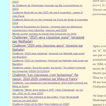
autre des 
2022)
fois-ci, l
9e Challenge de l'Imaginaire (proposé par Ma Lecturothèque en
Grasset en
2021)
Challenge Book trip en mer 2025 (de mai à novembre - saison 2)
parisienne
chez Fanja
Challenge Book trip en mer organisé par Fanja de février à novembre
2024
Challenge Escapades en Europe - Voyages dans les littératures
européennes (chez Cléanthe, jusqu'en avril 2026)
Monde ouvrier, mondes du travail chez Ingannmic en 2024
Challenge "2025 sera classique aussi" (proposé
par Nathalie)
Challenge "2024 sera classique aussi" (proposé par
Après avoi
Nathalie)
un "A". Al
Challenge "2023 sera classique" (proposé par Nathalie mais aussi
sais pas s
par Blandine)
journalist
Challenge "2022 en classiques" (proposé par Nathalie mais aussi par
en 1880, d
Blandine)
Challenge urbain "Sous les pavés, les pages" (3e édition) organisé
moins de 1
par Ingannmic (15/09-15/11/2024)
liberté sy
Challenge "Les classiques c'est fantastique" (5e
l'Etat ne 
saison, 2024-2025) organisé par Moka et Fanny
40 ans tou
Challenge "Les classiques c'est fantastique" 2023-2024 proposé par
l'intégrat
Moka et Fanny
Challenge "Winter short stories in SFF" (chez Celindanaé, du 1er
déc. 2021 au 31 mars 2022)
Au large d
Challenge BD "Des histoires et des bulles" (chez Noctenbulle
Dunkerquoi
jusqu'au 1er avril 2022)
amenés à s
Challenge Chick Litt for Men (chez Calepin en 2009)