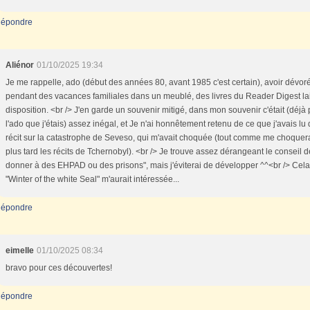
épondre
Aliénor
01/10/2025 19:34
Je me rappelle, ado (début des années 80, avant 1985 c'est certain), avoir dévoré
pendant des vacances familiales dans un meublé, des livres du Reader Digest la
disposition. <br /> J'en garde un souvenir mitigé, dans mon souvenir c'était (déjà
l'ado que j'étais) assez inégal, et Je n'ai honnêtement retenu de ce que j'avais lu
récit sur la catastrophe de Seveso, qui m'avait choquée (tout comme me choquer
plus tard les récits de Tchernobyl). <br /> Je trouve assez dérangeant le conseil d
donner à des EHPAD ou des prisons", mais j'éviterai de développer ^^<br /> Cela d
"Winter of the white Seal" m'aurait intéressée...
épondre
eimelle
01/10/2025 08:34
bravo pour ces découvertes!
épondre