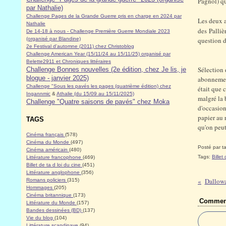
Pagnol) qui
par Nathalie)
Challenge Pages de la Grande Guerre pris en charge en 2024 par
Les deux 
Nathalie
des Palliè
De 14-18 à nous - Challenge Première Guerre Mondiale 2023
(organisé par Blandine)
question d
2e Festival d'automne (2011) chez Christoblog
Challenge American Year (15/11/24 au 15/11/25) organisé par
Belette2911 et Chroniques littéraires
Sélection 
Challenge Bonnes nouvelles (2e édition, chez Je lis, je
blogue - janvier 2025)
abonnement
Challenge "Sous les pavés les pages (quatrième édition) chez
était que 
Ingannmic
&
Athalie (du 15/09 au 15/11/2025)
malgré la b
Challenge "Quatre saisons de pavés" chez Moka
d'occasion
papier au 
TAGS
qu'on peut
Cinéma français
(578)
Cinéma du Monde
(497)
Posté par ta
Cinéma américain
(480)
Tags:
Billet
Littérature francophone
(469)
Billet de ta d loi du cine
(451)
Littérature anglophone
(356)
Dallowa
Romans policiers
(315)
Hommages
(205)
Cinéma britannique
(173)
Comment
Littérature du Monde
(157)
Bandes dessinées (BD)
(137)
Vie du blog
(104)
Littérature scandinave
(94)