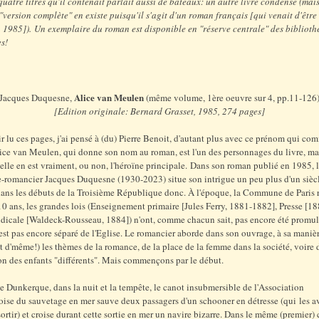
quatre titres qu'il contenait parlait aussi de bateaux: un autre livre condensé (mais
a "version complète" en existe puisqu'il s'agit d'un roman français [qui venait d'être
 1985]). Un exemplaire du roman est disponible en "réserve centrale" des bibliot
s!
Alice van Meulen
Jacques Duquesne,
(même volume, 1ère oeuvre sur 4, pp.11-126
[Edition originale: Bernard Grasset, 1985, 274 pages]
r lu ces pages, j'ai pensé à (du) Pierre Benoit, d'autant plus avec ce prénom qui c
ice van Meulen, qui donne son nom au roman, est l'un des personnages du livre, mai
i elle en est vraiment, ou non, l'héroïne principale. Dans son roman publié en 1985, 
e-romancier Jacques Duquesne (1930-2023) situe son intrigue un peu plus d'un siècl
ans les débuts de la Troisième République donc. À l'époque, la Commune de Paris 
0 ans, les grandes lois (Enseignement primaire [Jules Ferry, 1881-1882], Presse [18
ndicale [Waldeck-Rousseau, 1884]) n'ont, comme chacun sait, pas encore été promul
s'est pas encore séparé de l'Eglise. Le romancier aborde dans son ouvrage, à sa manière
t d'même!) les thèmes de la romance, de la place de la femme dans la société, voire 
ion des enfants "différents". Mais commençons par le début.
e Dunkerque, dans la nuit et la tempête, le canot insubmersible de l'Association
se du sauvetage en mer sauve deux passagers d'un schooner en détresse (qui les a
ortir) et croise durant cette sortie en mer un navire bizarre. Dans le même (premier) 