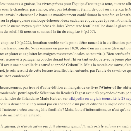
les tonneaux à graisse, les vivres prévus pour l'équipe d'abattage à terre, aucune all
u sous le chaudron, par chance, n'est pas totalement éteint: de quoi survivre, car le
M
ra jamais le chercher. Le bateau a manifestement coulé durant la tempête, et Jonath
 sur la plage qu'une chaloupe échouée, deux cadavres et quelques épaves. Pour ral
ilisera le même moyen qu'un héros de Jules Verne: une lentille taillée dans la glace t
ons du soleil! Et nous en sommes à la fin du chapitre 3 (p.157).
u chapitre 10 (p.222), Jonathan semble sur le point d'être ramené à la civilisation pa
 par hasard son île. Nous sommes en janvier 1820, plus d'un an a passé (description 
: explorer et exploiter les maigres ressources locales, se nourrir...). Bien serrés afin
s'est retrouvé à partager sa couche durant tout l'hiver (ant)arctique avec le jeune ph
'il avait une nouvelle fois sauvé et appelé Gribouille. Mais la morale est sauve, c'ét
ref, je suis ressorti de cette lecture tenaillé, bien entendu, par l'envie de savoir ce 
vre "non condensée".
Winter of the whit
lheureusement pas trouvé d'autre édition en français de ce livre (
"condensée" pour laquelle Sélection du Reader's Digest avait dû payer des droits, je
nt la fiche de l'Irlandaise Marie Herbert sur
wikipedia en anglais (consulté le 28 s
 me suis demandé s'il n'y aurait pas eu abandon d'un projet éditorial puisque c'est à p
l'auteure a vécu une tragédie familiale? Mais, faute d'informations, ce n'est qu'une
on de ma part bien entendu.
 le gâteau: je n'avais même pas fait attention quand j'avais pris le volume en main