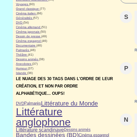
Voyages
(93)
Grand classique
(77)
Cinéma italien
(66)
S
Généralités
(57)
DVD
(54)
Cinéma allemand
(51)
Cinéma japonais
(50)
Dessin de presse
(49)
Cinéma espagnol
(46)
Documentaire
(46)
R
Palmarès
(46)
Théâtre
(41)
Dessins animés
(38)
Anecdotes
(37)
P
Humour
(37)
Islande
(36)
LE NUAGE DES 30 TAGS DANS L'ORDRE DE LEUR
CRÉATION, ET NON PAR ORDRE
ALPHABÉTIQUE... OUPS!
R
Littérature du Monde
DVD
Palmarès
Littérature
anglophone
N
Littérature scandinave
Dessins animés
Bandes dessinées (BD)
Cinéma espagnol