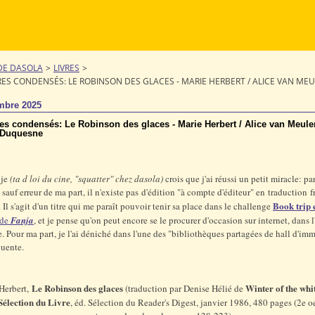
DE DASOLA
>
LIVRES
>
RES CONDENSÉS: LE ROBINSON DES GLACES - MARIE HERBERT / ALICE VAN ME
mbre 2025
res condensés: Le Robinson des glaces - Marie Herbert / Alice van Meule
 Duquesne
 je
(ta d loi du cine, "squatter" chez dasola)
crois que j'ai réussi un petit miracle: pa
, sauf erreur de ma part, il n'existe pas d'édition "à compte d'éditeur" en traduction f
Book trip 
. Il s'agit d'un titre qui me paraît pouvoir tenir sa place dans le challenge
 de
Fanja
, et je pense qu'on peut encore se le procurer d'occasion sur internet, dans l
ue. Pour ma part, je l'ai déniché dans l'une des "bibliothèques partagées de hall d'im
quente.
Le Robinson des glaces
Winter of the whi
Herbert,
(traduction par Denise Hélié de
Sélection du Livre
, éd. Sélection du Reader's Digest, janvier 1986, 480 pages (2e o