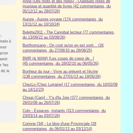
Anne [Des mots et des notes] - Quelques notes de
musique et quantité de livres (42 commentaires, du
05/12/12 au 28/07/26)
Aurore - Aurore voyage (174 commentaires, du
13/11/12 au 10/10/24)
Belette2911 - The Cannibal lecteur (77 commentaires,
,
du 13/09/22 au 03/08/26)
issés à
Bertfromsang - On croit qu'on en est sorti... (26
 pour
commentaires, du 27/08/10 au 28/08/25)
 qu'un
BMR (& MAM) [Les coups de coeur de...]
aient
(45 commentaires, du 18/02/10 au 06/05/26)
e "les
it, le
Bonheur du jour - Vivre au présent et l'écrire
(138 commentaires, du 27/01/13 au 19/05/26)
ChezLo [Chez Lorraine] (17 commentaires, du 10/02/08
au 14/12/23)
Choup [Caro] - Y'a d'la Joie (377 commentaires, du
28/01/08 au 26/07/26)
Colo - Espaces, instants (313 commentaires, du
23/03/14 au 03/07/26)
Corinne [34] - Le blog d'une Provinciale (28
commentaires, du 06/01/13 au 03/12/14)