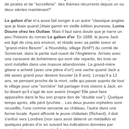
de pirates et de "sorcellerie": des thèmes récurrents depuis un ou
deux siècles maintenant?
Le galion d'or
m'a aussi fait songer à un autre "classique anglais
que je lisais quand j'étais gamin en vieille édition jeunesse,
Lorna
Doune chez les Outlaw
. Mais il faut sans doute que je narre un
peu l'histoire du roman
Le galion d'or
. En 1688, le jeune Jack
est âgé de cinq ans environ, et réside avec sa petite soeur et
"grand-mère Besom", à Houndsby, village (fictif?) du comté de
Somerset, dans la partie sud-ouest de l'Angleterre. Arrivés avec
une caravane de bohémiens qui sont vite repartis, les trois se
sont installés dans une masure abandonnée. La grand-mère
gitane a acheté (avec une pièce d'or!) une vache quand Jack a
été assez grand pour devenir bouvier (à 8 ans). Lorsqu'il a 12
ans, se pensant proche de la mort, celle qui passe auprès de tout
le village pour une "sorcière" fait partager trois visions à Jack, en
lui disant qu'il s'agit de son avenir (magie! Elle peut faire
apparaître dans le feu son propre don de "double vue"). Quelque
temps après, elle périt lynchée... Les deux jeunes orphelins sont
recueillis, l'une comme servante au château, l'autre dans une
ferme locale. Ayant affronté le jeune châtelain (Richard), il doit
s'enfuir vers Londres (non sans avoir déterré un médaillon et
quelques pièces d'or en suivant les indications données par