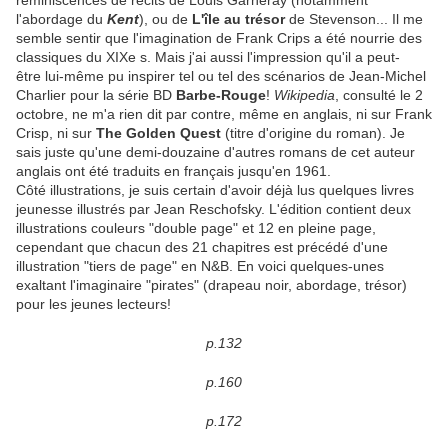
réminiscences de récits de Louis Garneray (notamment
l'abordage du
Kent
), ou de
L'île au trésor
de Stevenson... Il me
semble sentir que l'imagination de Frank Crips a été nourrie des
classiques du XIXe s. Mais j'ai aussi l'impression qu'il a peut-
être lui-même pu inspirer tel ou tel des scénarios de Jean-Michel
Charlier pour la série BD
Barbe-Rouge
!
Wikipedia
, consulté le 2
octobre, ne m'a rien dit par contre, même en anglais, ni sur Frank
Crisp, ni sur
The Golden Quest
(titre d'origine du roman). Je
sais juste qu'une demi-douzaine d'autres romans de cet auteur
anglais ont été traduits en français jusqu'en 1961.
Côté illustrations, je suis certain d'avoir déjà lus quelques livres
jeunesse illustrés par Jean Reschofsky. L'édition contient deux
illustrations couleurs "double page" et 12 en pleine page,
cependant que chacun des 21 chapitres est précédé d'une
illustration "tiers de page" en N&B. En voici quelques-unes
exaltant l'imaginaire "pirates" (drapeau noir, abordage, trésor)
pour les jeunes lecteurs!
p.132
p.160
p.172