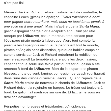
n'est pas fini!
Même si Jack et Richard refusent initialement de combattre, le
capitaine Leach (gitan) les épargne. "
Nous travaillions à bord
pour gagner notre nourriture, mais nous ne touchâmes jamais à
une voile ou à une arme
". Mais il s'avère que la
Santa Maria
,
galion espagnol chargé d'or à Acapulco et qui finit par être
attaqué par l'
Albatros
, est un morceau trop coriace pour
l'équipage pirate monté à l'abordage. Alors tout compte fait,
puisque les Espagnols vainqueurs pendraient tout le monde,
pirates et Anglais sans distinction, quelques habiles coups de
canons servis par Jack et Richard entraînent la reddition du
navire espagnol! La tempête sépare alors les deux navires,
cependant que seule une faible part du trésor du galion a été
amenée à bord de l'
Albatros
. Mort de la plupart des pirates
blessés, chute du vent, famine, confession de Leach (qui figurait
dans l'une des visions qu'avait eu Jack)... Quand l'épave de la
Santa Maria
croise de nouveau le chemin de l'
Albatros
, Jack et
Richard doivent la rejoindre en barque. Le trésor est toujours à
bord. Le galion fait naufrage sur une île. Et là... je ne vous en
dirai pas davantage!
Péripéties nombreuses et trépidantes, coïncidences,