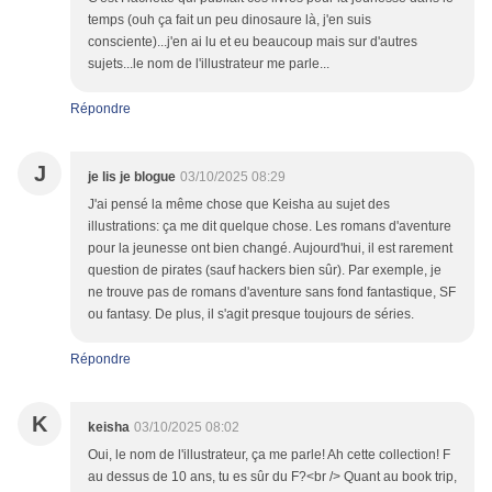
temps (ouh ça fait un peu dinosaure là, j'en suis
consciente)...j'en ai lu et eu beaucoup mais sur d'autres
sujets...le nom de l'illustrateur me parle...
Répondre
J
je lis je blogue
03/10/2025 08:29
J'ai pensé la même chose que Keisha au sujet des
illustrations: ça me dit quelque chose. Les romans d'aventure
pour la jeunesse ont bien changé. Aujourd'hui, il est rarement
question de pirates (sauf hackers bien sûr). Par exemple, je
ne trouve pas de romans d'aventure sans fond fantastique, SF
ou fantasy. De plus, il s'agit presque toujours de séries.
Répondre
K
keisha
03/10/2025 08:02
Oui, le nom de l'illustrateur, ça me parle! Ah cette collection! F
au dessus de 10 ans, tu es sûr du F?<br /> Quant au book trip,