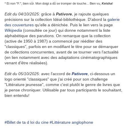
* Et non "F.", bien sûr. Mon doigt a dû se tromper de touche... Bien vu,
Keisha
!
Edit du 04/10/2025:
grâce à
Pativore
, je rajoute quelques
précisions sur la collection Idéal-bibliothèque. D'abord la
galerie
des couvertures
qu'elle a dénichée. Puis le lien vers la page
Wikipedia
(consultée ce jour) qui donne notamment la liste
alphabétique des parutions. On remarque que la collection
(active de 1950 à 1987) a commencé par rééditer des
"classiques", parfois en en modifiant le titre pour se démarquer
de collections concurrentes, avant de se tourner vers l'actualité
(en lien notamment avec des adaptations cinématographiques
venant d'être réalisées).
Edit du 05/10/2025
: avec l'accord de
Pativore
, ci-dessous un
logo orienté "classiques" que j'ai créé pour son challenge
"Littérature jeunesse", comme c'est plutôt le genre de livres que
je pense chroniquer. Utilisable par tous participants le souhaitant,
bien entendu!
#Billet de ta d loi du cine
#Littérature anglophone