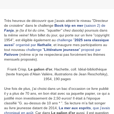
Très heureux de découvrir que j'avais atteint le niveau "Directeur
de croisière" dans le challenge
Book trip en mer
(saison 2) de
Fanja
, je
(ta d loi du cine, "squatter" chez dasola)
poursuis dans
la même veine! Mon billet du jour, qui porte sur un livre "copyright
1954", est éligible également au
challenge "
2025 sera classique
aussi
" organisé par
Nathalie
, et inaugure mes participations au
tout nouveau
challenge "
Littérature jeunesse
" proposé par
Pativore
(même si je ne respecterai pas forcément les thèmes
mensuels proposés).
Frank Crisp,
Le galion d'or
, Hachette, coll. Idéal-bibliothèque
(texte français d'Alain Valière, illustrations de Jean Reschofsky),
1954, 190 pages
Une fois de plus, j'ai choisi dans un bac d'occasion ce livre publié
il y a plus de 70 ans, en bon état avec sa jaquette papier, ce qui a
justifié mon investissement de 2,50 euros! Il était à l'époque
classifié "G. au-dessus de 10 ans * ". Sa lecture m'a fait songer
au livre jeunesse datant de 2014,
La mer aux esprits
, que j'avais
chroniqué en août
. Car dans
Le galion d'or
aussi, il est question