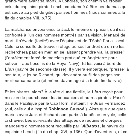
grand-mère avant sa mort). À Londres, son chemin va croiser
celui du capitaine pirate Leach, condamné à être pendu mais qui
est sauvé au pied du gibet par ses hommes (nous sommes à la
fin du chapitre VIII, p.75).
La malchance envoie ensuite Jack lui-même en prison, où il est
confronté à l'un des hommes montrés par sa vision. Menacé de
mort, il s'évade (facile!) avec l'équivalent de "l'Abbé Faria" local.
Celui-ci conseille de trouver refuge au seul endroit où on ne les
recherchera pas: en mer, en se laissant prendre via "la presse"
(l'enrôlement forcé de matelots pratiqué en Angleterre pour
subvenir aux besoins de la Royal Navy). Et les voici à bord du
Lion
(navire de seconde classe). Il y verra embarquer, "pressé" à
son tour, le jeune Richard, qui deviendra au fil des pages son
meilleur camarade (et même davantage à la toute fin du livre).
Et les pirates, alors? À la tête d'une flottille, le
Lion
reçoit pour
mission de pourchasser les boucaniers et autres pirates. Passé
dans le Pacifique par le Cap Horn, il atteint l'ile Juan Fernandez
(oui, celle qui a inspiré
Robinson Crusoé
!). Alors que quelques
marins avec Jack et Richard sont partis à la pêche en yole, celle-
ci chavire. Les survivants des attaques de requins et d'orques
mangeurs d'hommes sont recueillis par l'
Albatros
, le navire du
capitaine Leach (fin du chap. XVI, p.136). Que d'aventures, et ce