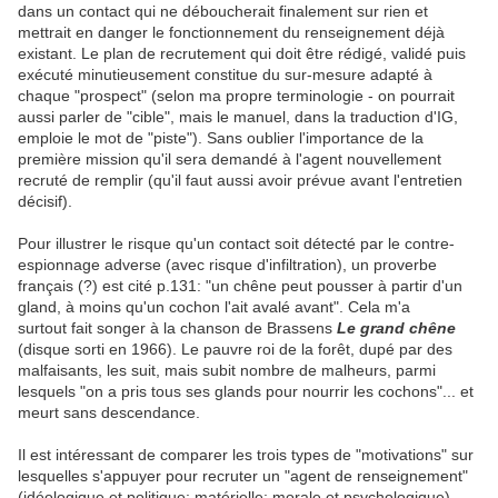
dans un contact qui ne déboucherait finalement sur rien et
mettrait en danger le fonctionnement du renseignement déjà
existant. Le plan de recrutement qui doit être rédigé, validé puis
exécuté minutieusement constitue du sur-mesure adapté à
chaque "prospect" (selon ma propre terminologie - on pourrait
aussi parler de "cible", mais le manuel, dans la traduction d'IG,
emploie le mot de "piste"). Sans oublier l'importance de la
première mission qu'il sera demandé à l'agent nouvellement
recruté de remplir (qu'il faut aussi avoir prévue avant l'entretien
décisif).
Pour illustrer le risque qu'un contact soit détecté par le contre-
espionnage adverse (avec risque d'infiltration), un proverbe
français (?) est cité p.131: "un chêne peut pousser à partir d'un
gland, à moins qu'un cochon l'ait avalé avant". Cela m'a
surtout fait songer à la chanson de Brassens
Le grand chêne
(disque sorti en 1966). Le pauvre roi de la forêt, dupé par des
malfaisants, les suit, mais subit nombre de malheurs, parmi
lesquels "on a pris tous ses glands pour nourrir les cochons"... et
meurt sans descendance.
Il est intéressant de comparer les trois types de "motivations" sur
lesquelles s'appuyer pour recruter un "agent de renseignement"
(idéologique et politique; matérielle; morale et psychologique),