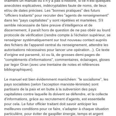
vraiment un manuel où il n'y a pas d'histoire, si ce n'est quelques
anecdotes explicatives, indécryptables faute de noms, de lieux
et/ou de dates précises. Les "bonnes pratiques" des futurs
"officiers traitants" pour recruter des "agents de renseignement"
dans les "pays capitalistes" y sont répétées et martelées. S'il
semble nécessaire de faire preuve d'intelligence et de
discernement, il paraît hors de question de ne pas obéir au lourd
protocole de vérification (rendre compte à l'échelon supérieur, se
renseigner systématiquement sur tout nouveau contact auprès
des fichiers de l'appareil central du renseignement, attendre les
autorisations nécessaires pour lancer une opération...). Ce texte
d'origine est parsemé, ici ou là, de grosses demi-pages de
"compléments d'informations", commentaires, éclairages, gloses
par Iegor Gran (avec une trentaine de notes et références
bibliographiques).
Le manuel est bien évidemment manichéen: "le socialisme", les
pays socialistes (selon l'acception marxiste-léniniste) sont
partisans de la paix et en butte à la subversion des pays
capitalistes contre laquelle ils doivent se défendre, et la collecte
d'informations, grâce au recrutement d'agents, est essentielle
pour cela. Le futur officier traitant doit savoir anticiper les
meilleures conditions pour ce faire, s'adapter à chaque situation
particulière, pour éviter de gaspiller énergie, temps et argent