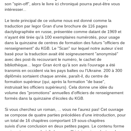
son "spin-off", alors le livre ici chroniqué pourra peut-être vous
intéresser...
Le texte principal de ce volume nous est donné comme la
traduction par Iegor Gran d'une brochure de 116 pages
dactylographiée en russe, présentée comme datant de 1969 et
n'ayant été tirée qu'à 100 exemplaires numérotés, pour usage
dans la quinzaine de centres de formation des futurs "officiers de
renseignement" du KGB. Le "Scan" sur lequel notre auteur s'est
basé pour la traduction avait été soigneusement "anonymisé"
avec des post-ils recouvrant le numéro, le cachet de
bibliothèque... Iegor Gran écrit qu'à son avis l'ouvrage a été
transmis en occident via les pays baltes ou l'Ukraine. 200 à 300
diplômés sortaient chaque année, paraît-il, du centre de
formation supérieur (qui, après la formation "de base",
instruisait les officiers supérieurs). Cela donne une idée du
volume des "promotions" annuelles d'officiers de renseignement
formés dans la quinzaine d'écoles du KGB.
Si vous cherchez un roman, ... vous ne l'aurez pas! Cet ouvrage
se compose de quatre parties précédées d'une introduction, pour
un total de 16 chapitres comportant 19 sous-chapitres
suivis d'une conclusion en deux petites pages. Le contenu forme