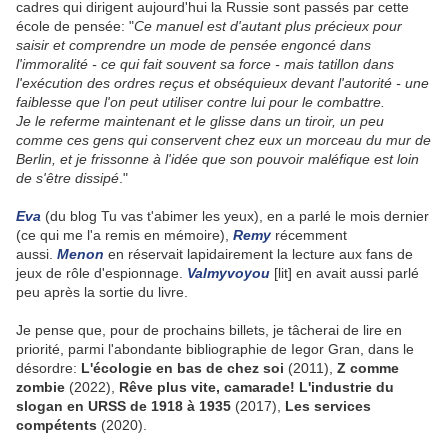
cadres qui dirigent aujourd'hui la Russie sont passés par cette
école de pensée: "
Ce manuel est d'autant plus précieux pour
saisir et comprendre un mode de pensée engoncé dans
l'immoralité - ce qui fait souvent sa force - mais tatillon dans
l'exécution des ordres reçus et obséquieux devant l'autorité - une
faiblesse que l'on peut utiliser contre lui pour le combattre.
Je le referme maintenant et le glisse dans un tiroir, un peu
comme ces gens qui conservent chez eux un morceau du mur de
Berlin, et je frissonne à l'idée que son pouvoir maléfique est loin
de s'être dissipé
."
Eva
(du blog Tu vas t'abimer les yeux), en a parlé le mois dernier
(ce qui me l'a remis en mémoire),
Remy
récemment
aussi.
Menon
en réservait lapidairement la lecture aux fans de
jeux de rôle d'espionnage.
Valmyvoyou
[lit] en avait aussi parlé
peu après la sortie du livre.
Je pense que, pour de prochains billets, je tâcherai de lire en
priorité, parmi l'abondante bibliographie de Iegor Gran, dans le
désordre:
L'écologie en bas de chez soi
(2011),
Z comme
zombie
(2022),
Rêve plus vite, camarade! L'industrie du
slogan en URSS de 1918 à 1935
(2017),
Les services
compétents
(2020).