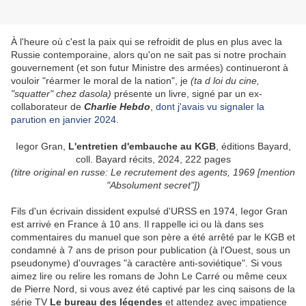
À l'heure où c'est la paix qui se refroidit de plus en plus avec la
Russie contemporaine, alors qu'on ne sait pas si notre prochain
gouvernement (et son futur Ministre des armées) continueront à
vouloir "réarmer le moral de la nation", je
(ta d loi du cine,
"squatter" chez dasola)
présente un livre, signé par un ex-
collaborateur de
Charlie Hebdo
,
dont j'avais vu signaler la
parution en janvier 2024
.
Iegor Gran,
L'entretien d'embauche au KGB
, éditions Bayard,
coll. Bayard récits, 2024, 222 pages
(titre original en russe: Le recrutement des agents, 1969 [mention
"Absolument secret"])
Fils d'un écrivain dissident expulsé d'URSS en 1974, Iegor Gran
est arrivé en France à 10 ans. Il rappelle ici ou là dans ses
commentaires du manuel que son père a été arrêté par le KGB et
condamné à 7 ans de prison pour publication (à l'Ouest, sous un
pseudonyme) d'ouvrages "à caractère anti-soviétique". Si vous
aimez lire ou relire les romans de John Le Carré ou même ceux
de Pierre Nord, si vous avez été captivé par les cinq saisons de la
série TV
Le bureau des légendes
et attendez avec impatience