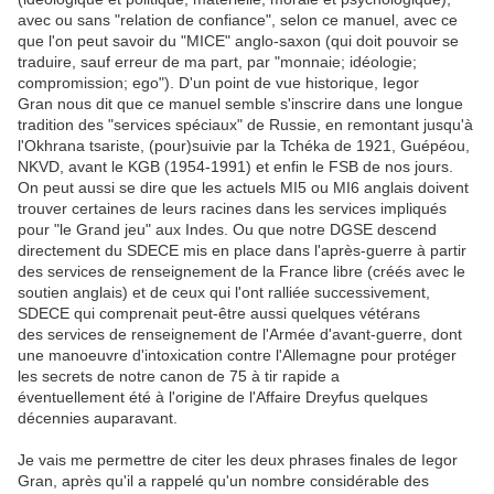
avec ou sans "relation de confiance", selon ce manuel, avec ce
que l'on peut savoir du "MICE" anglo-saxon (qui doit pouvoir se
traduire, sauf erreur de ma part, par "monnaie; idéologie;
compromission; ego"). D'un point de vue historique, Iegor
Gran nous dit que ce manuel semble s'inscrire dans une longue
tradition des "services spéciaux" de Russie, en remontant jusqu'à
l'Okhrana tsariste, (pour)suivie par la Tchéka de 1921, Guépéou,
NKVD, avant le KGB (1954-1991) et enfin le FSB de nos jours.
On peut aussi se dire que les actuels MI5 ou MI6 anglais doivent
trouver certaines de leurs racines dans les services impliqués
pour "le Grand jeu" aux Indes. Ou que notre DGSE descend
directement du SDECE mis en place dans l'après-guerre à partir
des services de renseignement de la France libre (créés avec le
soutien anglais) et de ceux qui l'ont ralliée successivement,
SDECE qui comprenait peut-être aussi quelques vétérans
des services de renseignement de l'Armée d'avant-guerre, dont
une manoeuvre d'intoxication contre l'Allemagne pour protéger
les secrets de notre canon de 75 à tir rapide a
éventuellement été à l'origine de l'Affaire Dreyfus quelques
décennies auparavant.
Je vais me permettre de citer les deux phrases finales de Iegor
Gran, après qu'il a rappelé qu'un nombre considérable des