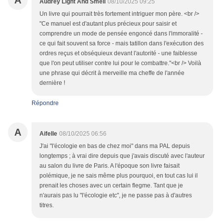
A
Audrey Light And Smell
08/10/2025 09:25
Un livre qui pourrait très fortement intriguer mon père. <br />
"Ce manuel est d'autant plus précieux pour saisir et
comprendre un mode de pensée engoncé dans l'immoralité -
ce qui fait souvent sa force - mais tatillon dans l'exécution des
ordres reçus et obséquieux devant l'autorité - une faiblesse
que l'on peut utiliser contre lui pour le combattre."<br /> Voilà
une phrase qui décrit à merveille ma cheffe de l'année
dernière !
Répondre
A
Aifelle
08/10/2025 06:56
J'ai "l'écologie en bas de chez moi" dans ma PAL depuis
longtemps ; à vrai dire depuis que j'avais discuté avec l'auteur
au salon du livre de Paris. A l'époque son livre faisait
polémique, je ne sais même plus pourquoi, en tout cas lui il
prenait les choses avec un certain flegme. Tant que je
n'aurais pas lu "l'écologie etc", je ne passe pas à d'autres
titres.