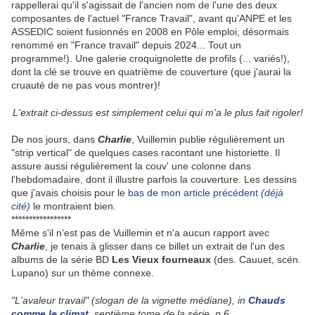
rappellerai qu'il s'agissait de l'ancien nom de l'une des deux
composantes de l'actuel "France Travail", avant qu'ANPE et les
ASSEDIC soient fusionnés en 2008 en Pôle emploi, désormais
renommé en "France travail" depuis 2024... Tout un
programme!). Une galerie croquignolette de profils (... variés!),
dont la clé se trouve en quatrième de couverture (que j'aurai la
cruauté de ne pas vous montrer)!
L'extrait ci-dessus est simplement celui qui m'a le plus fait rigoler!
De nos jours, dans
Charlie
, Vuillemin publie régulièrement un
"strip vertical" de quelques cases racontant une historiette. Il
assure aussi régulièrement la couv' une colonne dans
l'hebdomadaire, dont il illustre parfois la couverture. Les dessins
que j'avais choisis pour le
bas de mon article précédent
(déjà
cité)
le montraient bien.
*****************
Même s'il n'est pas de Vuillemin et n'a aucun rapport avec
Charlie
, je tenais à glisser dans ce billet un extrait de l'un des
albums de la série BD
Les Vieux fourneaux
(des. Cauuet, scén.
Lupano) sur un thème connexe.
"L'avaleur travail" (slogan de la vignette médiane), in
Chauds
comme le climat
, septième tome de la série, p.6.