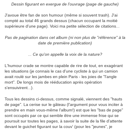
Dessin figurant en exergue de l'ouvrage (page de gauche)
J'avoue être fan de son humour (même si souvent trash). J'ai
compté au total 46 grands dessus (chacun occupant la moitié
supérieure d'une page). Voici ma petite sélection de citations...
Pas de pagination dans cet album (ni non plus de "référence" à la
date de première publication)
... Ce qu'on appelle la voix de la nature?
L'humour crade se montre capable de rire de tout, en exagérant
les situations (je connais le cas d'une cycliste à qui un camion
avait roulé sur les jambes en plein Paris - les joies de "l'angle
mort". De longs mois de rééducation après opération
s'ensuivirent...).
Tous les dessins ci-dessus, comme signalé, viennent des "hauts
de page". La cerise sur le gâteau (l'argument pour vous inciter à
prendre en main vous-même l'album!) est que les "bas de page"
sont occupés par ce qui semble être une immense frise qui se
poursuit sur toutes les pages, à savoir la suite de la file d'attente
devant le guichet figurant sur la couv' (pour les "jeunes", je