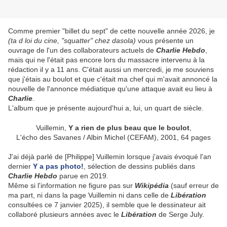
Comme premier "billet du sept" de cette nouvelle année 2026, je
(ta d loi du cine, "squatter" chez dasola)
vous présente un
ouvrage de l'un des collaborateurs actuels de
Charlie Hebdo
,
mais qui ne l'était pas encore lors du massacre intervenu à la
rédaction il y a 11 ans. C'était aussi un mercredi, je me souviens
que j'étais au boulot et que c'était ma chef qui m'avait annoncé la
nouvelle de l'annonce médiatique qu'une attaque avait eu lieu à
Charlie
.
L'album que je présente aujourd'hui a, lui, un quart de siècle.
Vuillemin,
Y a rien de plus beau que le boulot
,
L'écho des Savanes / Albin Michel (CEFAM), 2001, 64 pages
J'ai déjà parlé de [Philippe] Vuillemin lorsque j'avais évoqué l'an
dernier
Y a pas photo!
, sélection de dessins publiés dans
Charlie Hebdo
parue en 2019.
Même si l'information ne figure pas sur
Wikipédia
(sauf erreur de
ma part, ni dans la page Vuillemin ni dans celle de
Libération
consultées ce 7 janvier 2025), il semble que le dessinateur ait
collaboré plusieurs années avec le
Libération
de Serge July.