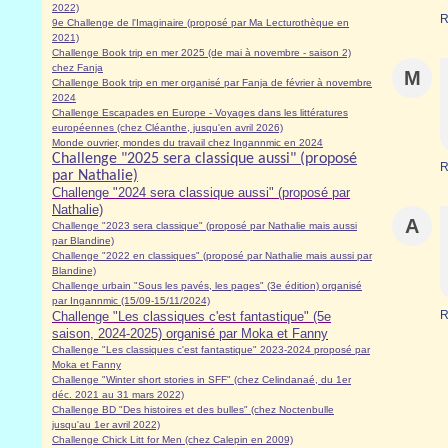
2022)
R
9e Challenge de l'Imaginaire (proposé par Ma Lecturothèque en
2021)
Challenge Book trip en mer 2025 (de mai à novembre - saison 2)
chez Fanja
M
Challenge Book trip en mer organisé par Fanja de février à novembre
2024
Challenge Escapades en Europe - Voyages dans les littératures
européennes (chez Cléanthe, jusqu'en avril 2026)
Monde ouvrier, mondes du travail chez Ingannmic en 2024
Challenge "2025 sera classique aussi" (proposé
R
par Nathalie)
Challenge "2024 sera classique aussi" (proposé par
Nathalie)
A
Challenge "2023 sera classique" (proposé par Nathalie mais aussi
par Blandine)
Challenge "2022 en classiques" (proposé par Nathalie mais aussi par
Blandine)
Challenge urbain "Sous les pavés, les pages" (3e édition) organisé
par Ingannmic (15/09-15/11/2024)
R
Challenge "Les classiques c'est fantastique" (5e
saison, 2024-2025) organisé par Moka et Fanny
Challenge "Les classiques c'est fantastique" 2023-2024 proposé par
Moka et Fanny
Challenge "Winter short stories in SFF" (chez Celindanaé, du 1er
déc. 2021 au 31 mars 2022)
Challenge BD "Des histoires et des bulles" (chez Noctenbulle
jusqu'au 1er avril 2022)
Challenge Chick Litt for Men (chez Calepin en 2009)