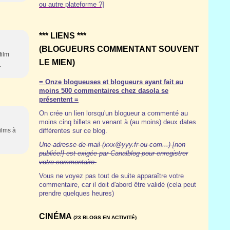
ou autre plateforme ?]
*** LIENS ***
(BLOGUEURS COMMENTANT SOUVENT
film
LE MIEN)
.
= Onze blogueuses et blogueurs ayant fait au
moins 500 commentaires chez dasola se
présentent =
On crée un lien lorsqu'un blogueur a commenté au
moins cinq billets en venant à (au moins) deux dates
films à
différentes sur ce blog.
Une adresse de mail (xxx@yyy.fr ou com...) [non
publiée!] est exigée par Canalblog pour enregistrer
votre commentaire.
Vous ne voyez pas tout de suite apparaître votre
commentaire, car il doit d'abord être validé (cela peut
prendre quelques heures)
CINÉMA
(23 BLOGS EN ACTIVITÉ)