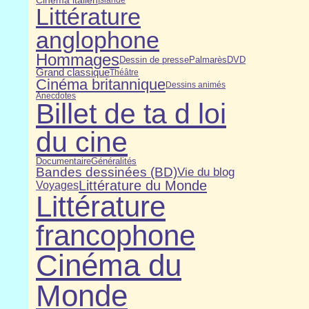
Cinéma italien
Islande
Littérature
anglophone
Hommages
Dessin de presse
DVD
Palmarès
Grand classique
Théâtre
Cinéma britannique
Dessins animés
Anecdotes
Billet de ta d loi
du cine
Généralités
Documentaire
Bandes dessinées (BD)
Vie du blog
Littérature du Monde
Voyages
Littérature
francophone
Cinéma du
Monde