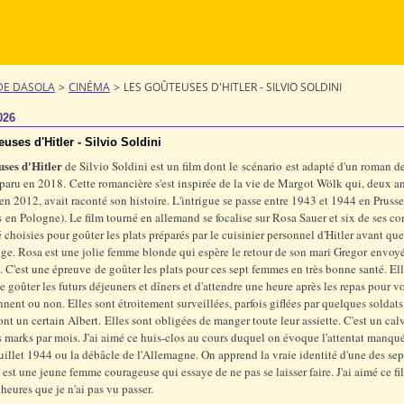
DE DASOLA
>
CINÉMA
>
LES GOÛTEUSES D'HITLER - SILVIO SOLDINI
026
uses d'Hitler - Silvio Soldini
uses d'Hitler
de Silvio Soldini est un film dont le scénario est adapté d'un roman d
paru en 2018. Cette romancière s'est inspirée de la vie de Margot Wölk qui, deux a
en 2012, avait raconté son histoire. L'intrigue se passe entre 1943 et 1944 en Prusse
 en Pologne). Le film tourné en allemand se focalise sur Rosa Sauer et six de ses c
é choisies pour goûter les plats préparés par le cuisinier personnel d'Hitler avant que
ge. Rosa est une jolie femme blonde qui espère le retour de son mari Gregor envoyé
e. C'est une épreuve de goûter les plats pour ces sept femmes en très bonne santé. El
e goûter les futurs déjeuners et dîners et d'attendre une heure après les repas pour voi
nent ou non. Elles sont étroitement surveillées, parfois giflées par quelques soldat
dont un certain Albert. Elles sont obligées de manger toute leur assiette. C'est un cal
 marks par mois. J'ai aimé ce huis-clos au cours duquel on évoque l'attentat manqu
juillet 1944 ou la débâcle de l'Allemagne. On apprend la vraie identité d'une des se
, est une jeune femme courageuse qui essaye de ne pas se laisser faire. J'ai aimé ce fi
heures que je n'ai pas vu passer.