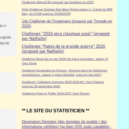
Challenge Objectif SF organisé par Sandrine en 2025
XVIe Challenge Summer Star Wars (Andor saison 2 - à bord du RSF
blog, du 21/06 jusqu'au 23/09/2025)
14e Challenge de l'Imaginaire (proposé par Tornade en
br />
2026)
Challenge "2026 sera classique aussi" (proposé
éloignée
par Nathalie)
dats de
Challenge "Pages de la grande guerre" 2026
(proposé par Nathalie)
Challenge Book trip en mer 2026 (de mai à novembre - saison 3)
chez Fanja
Challenge Escapades en Europe - Voyages dans les littératures
européennes - saison 2 (chez Cléanthe, jusqu'en mai 2027)
Challenge "Littérature jeunesse 2025-2026 #1" chez Pativore
jusqu'au 30 septembre 2026
Challenge Polar et Thriller 2026-2027 chez Sharon
** LE SITE DU STATISTICIEN **
Destination Données (des données de qualité / des
informations vérifiées) [ou bien VOS stats canalblog -