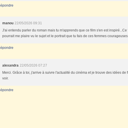
épondre
manou
22/05/2026 09:31
J'ai entendu parler du roman mais tu m'apprends que ce film s'en est inspiré...Ce 
pourrait me plaire vu le sujet et le portrait que tu fais de ces femmes courageuses
épondre
alexandra
22/05/2026 07:27
Merci. Grâce à toi, j'arrive à suivre l'actualité du cinéma et je trouve des idées de 
voir.
épondre