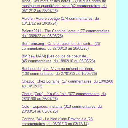
Anne [Des mots et des notes] - Quelques notes de
musique et quantité de livres (42 commentaires, du
05/12/12 au 28/07/26)
Aurore - Aurore voyage (174 commentaires, du
13/11/12 au 10/10/24)
Belette2911 - The Cannibal lecteur (77 commentaires,
du 13/09/22 au 03/08/26)
Bertfromsang - On croit qu'on en est sorti... (26
commentaires, du 27/08/10 au 28/08/25)
BMR (& MAM) [Les coups de coeur de...]
(45 commentaires, du 18/02/10 au 06/05/26)
Bonheur du jour - Vivre au présent et l'écrire
(138 commentaires, du 27/01/13 au 19/05/26)
ChezLo [Chez Lorraine] (17 commentaires, du 10/02/08
au 14/12/23)
Choup [Caro] - Y'a d'la Joie (377 commentaires, du
28/01/08 au 26/07/26)
Colo - Espaces, instants (313 commentaires, du
23/03/14 au 03/07/26)
Corinne [34] - Le blog d'une Provinciale (28
commentaires, du 06/01/13 au 03/12/14)