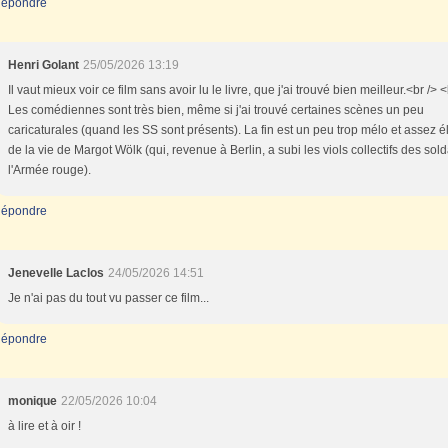
épondre
Henri Golant
25/05/2026 13:19
Il vaut mieux voir ce film sans avoir lu le livre, que j'ai trouvé bien meilleur.<br /> <
Les comédiennes sont très bien, même si j'ai trouvé certaines scènes un peu
caricaturales (quand les SS sont présents). La fin est un peu trop mélo et assez 
de la vie de Margot Wölk (qui, revenue à Berlin, a subi les viols collectifs des sol
l'Armée rouge).
épondre
Jenevelle Laclos
24/05/2026 14:51
Je n'ai pas du tout vu passer ce film...
épondre
monique
22/05/2026 10:04
à lire et à oir !