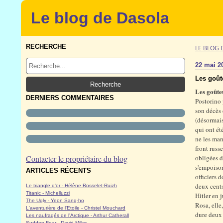
Le blog de Dasola
RECHERCHE
LE BLOG 
22 mai 2
Les goûte
Les goûte
DERNIERS COMMENTAIRES
Postorino 
son décès 
(désormais
qui ont ét
ne les man
front russ
Contacter le propriétaire du blog
obligées d
s'empoison
ARTICLES RÉCENTS
officiers 
deux cents
Le triangle d'or - Hélène Rosselet-Ruizh
Titanic - Michelluzzi
Hitler en 
The Ugly - Yeon Sang-ho
Rosa, elle
L'aventurière de l'Etoile - Christel Mouchard
dure deux 
Les naufragés de l'Arctique - Arthur Catherall
Sudden Fear - David Miller