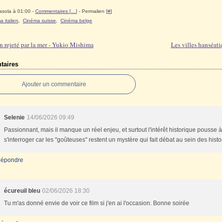
asola à 01:00 -
Commentaires [
…
]
- Permalien [
#
]
 italien
,
Cinéma suisse
,
Cinéma belge
n rejeté par la mer - Yukio Mishima
Les villes hanséati
aires
Ajouter un commentaire
Selenie
14/06/2026 09:49
Passionnant, mais il manque un réel enjeu, et surtout l'intérêt historique pousse à
s'interroger car les "goûteuses" restent un mystère qui fait débat au sein des histo
épondre
écureuil bleu
02/06/2026 18:30
Tu m'as donné envie de voir ce film si j'en ai l'occasion. Bonne soirée