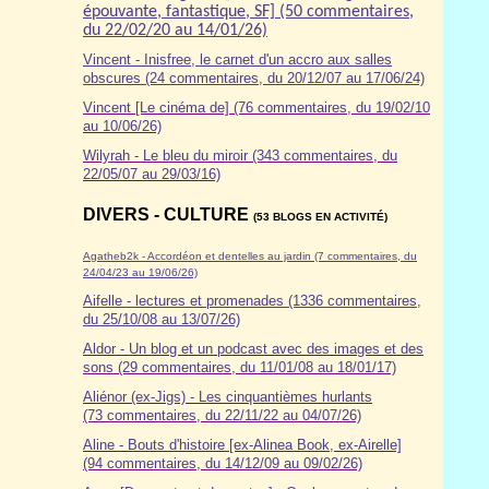
épouvante, fantastique, SF] (50 commentaires,
du 22/02/20 au 14/01/26)
Vincent - Inisfree, le carnet d'un accro aux salles
obscures (24 commentaires, du 20/12/07 au 17/06/24)
Vincent [Le cinéma de] (76 commentaires, du 19/02/10
au 10/06/26)
Wilyrah - Le bleu du miroir (343 commentaires, du
22/05/07 au 29/03/16)
DIVERS - CULTURE
(53 BLOGS EN ACTIVITÉ)
Agatheb2k - Accordéon et dentelles au jardin (7 commentaires, du
24/04/23 au 19/06/26)
Aifelle - lectures et promenades (1336 commentaires,
du 25/10/08 au 13/07/26)
Aldor
- Un blog et un podcast avec des images et des
sons (29 commentaires, du 11/01/08 au 18/01/17)
Aliénor (ex-Jigs) - Les cinquantièmes hurlants
(73 commentaires, du 22/11/22 au 04/07/26)
Aline - Bouts d'histoire [ex-Alinea Book, ex-Airelle]
(94 commentaires, du 14/12/09 au 09/02/26)