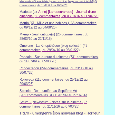
Marcorele - Cinéluctable [quand un cinéphage se met à table!] (5
commentaires, du 18/08/21 au 16/04/25)
Mariette (ex-
Anne) [Larroseurarrose] - Journal d'une
cinéphile (85 commentaires, du 03/01/16 au 17/07/26)
Martin [K] - Mille et une bobines (168 commentaires,
du 09/12/12 au 04/08/26)
Mymp - Seuil critique(s) (26 commentaires, du
28/03/10 au 22/11/15)
Ornelune - La Kinopithèque [blog collectif] (43
commentaires, du 29/04/10 au 06/01/22)
Pascale - Sur la route du cinéma (7
31
commentaires,
du 11/07/09 au 05/08/26)
Princécranoir (299 commentaires, du 23/08/10 au
30/07/26)
Roijoyeux (115 commentaires, du 25/12/12 au
29/03/26)
Selenie - Des Lumière au Septième Art
(201 commentaires, du 15/01/09 au 27/07/26)
Strum - [New]strum - Notes sur le cinéma (27
commentaires, du 21/11/16 au 07/03/23)
Titi70 - Cmongenre [son nouveau blog - Horreur,