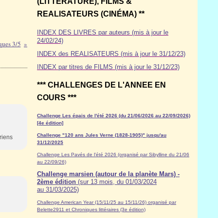
(LITTÉRATURE), FILMS &
REALISATEURS (CINÉMA) **
INDEX DES LIVRES par auteurs (mis à jour le
24/02/24)
ques 3/5
INDEX des REALISATEURS (mis à jour le 31/12/23)
INDEX par titres de FILMS (mis à jour le 31/12/23)
*** CHALLENGES DE L'ANNEE EN
COURS ***
Challenge Les épais de l'été 2026 (du 21/06/2026 au 22/09/2026)
[4e édition]
Challenge "120 ans Jules Verne (1828-1905)" jusqu'au
riens
31/12/2025
Challenge Les Pavés de l'été 2026 (organisé par Sibylline du 21/06
au 22/09/26)
Challenge marsien (autour de la planète Mars) -
2ème édition
(sur 13 mois, du 01/03/2024
au 31/03/2025)
Challenge American Year (15/11/25 au 15/11/26) organisé par
Belette2911 et Chroniques littéraires (3e édition)