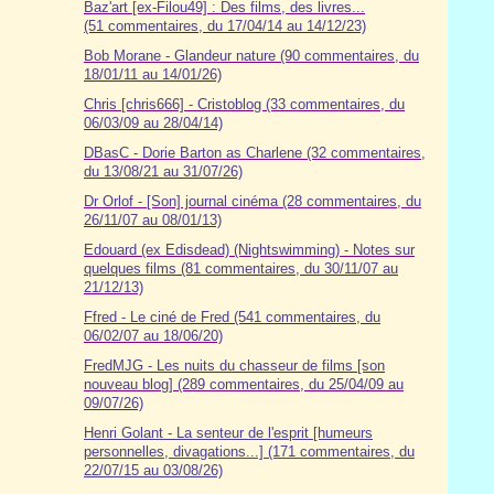
Baz'art [ex-Filou49] : Des films, des livres...
(51 commentaires, du 17/04/14 au 14/12/23)
Bob Morane - Glandeur nature (90 commentaires, du
18/01/11 au 14/01/26)
Chris [chris666] - Cristoblog (33 commentaires, du
06/03/09 au 28/04/14)
DBasC - Dorie Barton as Charlene (32 commentaires,
du 13/08/21 au 31/07/26)
Dr Orlof - [Son] journal cinéma (28 commentaires, du
26/11/07 au 08/01/13)
Edouard (ex Edisdead) (Nightswimming) - Notes sur
quelques films (81 commentaires, du 30/11/07 au
21/12/13)
Ffred - Le ciné de Fred (541 commentaires, du
06/02/07 au 18/06/20)
FredMJG - Les nuits du chasseur de films [son
nouveau blog] (289 commentaires, du 25/04/09 au
09/07/26)
Henri Golant - La senteur de l'esprit [humeurs
personnelles, divagations...] (171 commentaires, du
22/07/15 au 03/08/26)