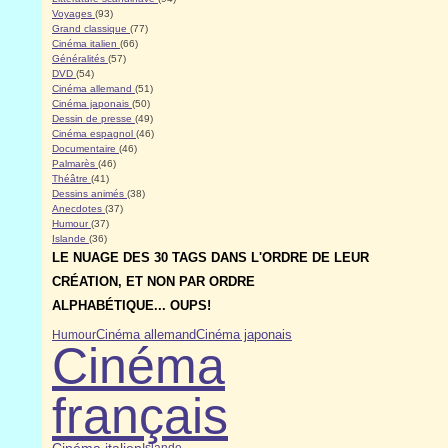
Voyages
(93)
Grand classique
(77)
Cinéma italien
(66)
Généralités
(57)
DVD
(54)
Cinéma allemand
(51)
Cinéma japonais
(50)
Dessin de presse
(49)
Cinéma espagnol
(46)
Documentaire
(46)
Palmarès
(46)
Théâtre
(41)
Dessins animés
(38)
Anecdotes
(37)
Humour
(37)
Islande
(36)
LE NUAGE DES 30 TAGS DANS L'ORDRE DE LEUR
CRÉATION, ET NON PAR ORDRE
ALPHABÉTIQUE... OUPS!
Cinéma japonais
Cinéma allemand
Humour
Cinéma
français