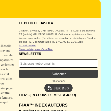
LE BLOG DE DASOLA
CINEMA, LIVRES, DVD, SPECTACLES, TV - BILLETS DE BONNE
ET (parfois) MAUVAISE HUMEUR. Critiques et opinions sur films,
livres et spectacles. [Secrétaire de rédaction et statistiques: "ta d loi
du cine" (270 commentaires, du 17/01/07 au 31/07/26)].
e Rosella
Accueil du blog
Créer un blog avec CanalBlog
ns avant
NEWSLETTER
 orientale
ompatriotes
 ce dernier
 sur le
les sont
r si elles
80 abonnés
s ou
Flux RSS
vaire payé
é contre
LIENS (EN COURS DE MISE À JOUR)
pt femmes.
lm qui
F4AA²** INDEX AUTEURS