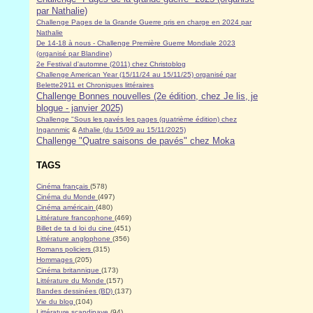
par Nathalie)
Challenge Pages de la Grande Guerre pris en charge en 2024 par
Nathalie
De 14-18 à nous - Challenge Première Guerre Mondiale 2023
(organisé par Blandine)
2e Festival d'automne (2011) chez Christoblog
Challenge American Year (15/11/24 au 15/11/25) organisé par
Belette2911 et Chroniques littéraires
Challenge Bonnes nouvelles (2e édition, chez Je lis, je
blogue - janvier 2025)
Challenge "Sous les pavés les pages (quatrième édition) chez
Ingannmic
&
Athalie (du 15/09 au 15/11/2025)
Challenge "Quatre saisons de pavés" chez Moka
TAGS
Cinéma français
(578)
Cinéma du Monde
(497)
Cinéma américain
(480)
Littérature francophone
(469)
Billet de ta d loi du cine
(451)
Littérature anglophone
(356)
Romans policiers
(315)
Hommages
(205)
Cinéma britannique
(173)
Littérature du Monde
(157)
Bandes dessinées (BD)
(137)
Vie du blog
(104)
Littérature scandinave
(94)