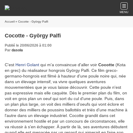
MENU
Accueil
» Cocotte - György Palfi
Cocotte - György Palfi
Publié le 20/06/2026 à 01:00
Par
dasola
C'est
Henri Golant
qui m'a convaincue d'aller voir
Cocotte
(Kota
en grec) du réalisateur hongrois György Palfi. Ce film greco-
germano-hongrois est filmé à hauteur d'une poule noire qui, née
dans un élevage intensif, va vivre quelques aventures
mouvementées que je vous laisse découvrir. Cette poule n'est
pas expressive mais elle caquète. Dès le premier plan du film, on
voit en gros plan un oeuf qui sort du cul d'une poule. Puis, dans
un plan plus large, on voit des milliers d'oeufs qui vont éclore et
donner des milliers de poussins ballottés et triés d'une machine à
l'autre dans un élevage industriel. Cocotte grandit dans cet
environnement hostile et par un concours de circonstances, elle
va réussir à s'en échapper. À partir de là, ses aventures débutent
quand elle est menacée par un renard qui aimerait en faire son