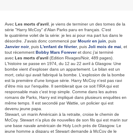
Avec
Les morts d'avril
, je viens de terminer un des tomes de la
série "Harry McCoy" d'Alan Parks paru en français. C'est
le quatrième volet de la série: je les ai pour ma part lus dans le
désordre. J'avais donc commencé par
Mourir en juin
, puis
Janvier noir
, puis
L'enfant de février
, puis
Joli mois de mai
, et
tout récemment
Bobby Mars Forever
et donc j'ai terminé
avec
Les morts d'avril
(Edition Rivages/Noir, 489 pages).
L'histoire se passe en 1974, du 12 au 22 avril à Glasgow. Une
bombe vient d'exploser dans un appartement. Le bilan est un
mort, celui qui avait fabriqué la bombe. L'explosion de la bombe
est la première d'une longue série. Harry McCoy n'est pas ravi
d'être mis sur l'enquête. Il semblerait que ce soit l'IRA qui est
responsable mais c'est trop simple. Comme dans les autres
romans de Parks, Harry est impliqué dans plusieurs enquêtes en
même temps. Il est secondé par Wattie, un policier qui est
devenu jeune papa.
Stewart, un marin Américain à la retraite, croise le chemin de
McCoy. Stewart n'a plus de nouvelles de son fils qui est marin sur
une base navale américain de Holy Loch près de Glasgow. Le
jeune homme a disparu et Stewart demande à McCoy de le