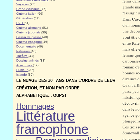
remis dans
Voyages
(93)
grande mar
Grand classique
(77)
ressurgir 
Cinéma italien
(66)
Cas
Dans
Généralités
(57)
DVD
(54)
d'un homme
Cinéma allemand
(51)
une découv
Cinéma japonais
(50)
vont être 
Dessin de presse
(49)
Cinéma espagnol
(46)
entre Kate
Documentaire
(46)
mais elle 
Palmarès
(46)
femme qui 
Théâtre
(41)
carbonisés
Dessins animés
(38)
Anecdotes
(37)
roman: c'e
Humour
(37)
bonnes soe
Islande
(36)
dizaines d
LE NUAGE DES 30 TAGS DANS L'ORDRE DE LEUR
D
Quant à
CRÉATION, ET NON PAR ORDRE
passe peu
ALPHABÉTIQUE... OUPS!
mission qu
découvrir.
Hommages
dans le no
Littérature
agence gou
plongeons 
francophone
Ces trois 
Stonewall 
de temps e