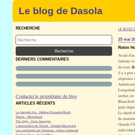
Le blog de Dasola
RECHERCHE
LE BLOG 
25 mai 2
Robin Ho
Avant d'ass
DERNIERS COMMENTAIRES
énième ver
R
du tout,
il y a peu
séquence d
Américains
Longstrid
Contacter le propriétaire du blog
archer, on
Blanchett)
ARTICLES RÉCENTS
parti depu
Le shérif 
Le triangle d'or - Hélène Rosselet-Ruizh
Titanic - Michelluzzi
de manière
The Ugly - Yeon Sang-ho
Grande Cha
L'aventurière de l'Etoile - Christel Mouchard
individuel
Les naufragés de l'Arctique - Arthur Catherall
Sudden Fear - David Miller