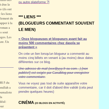
ou autre plateforme ?]
-être le
o (ils ont
 les liens
*** LIENS ***
mblement de
apper à la
(BLOGUEURS COMMENTANT SOUVENT
 roman a
LE MIEN)
us sont
ages. Les
= Onze blogueuses et blogueurs ayant fait au
ure. Un
moins 500 commentaires chez dasola se
présentent =
On crée un lien lorsqu'un blogueur a commenté au
moins cinq billets en venant à (au moins) deux dates
différentes sur ce blog.
Une adresse de mail (xxx@yyy.fr ou com...) [non
publiée!] est exigée par Canalblog pour enregistrer
votre commentaire.
 2H15 du
Vous ne voyez pas tout de suite apparaître votre
rallah a
commentaire, car il doit d'abord être validé (cela peut
prendre quelques heures)
urnaliste
la
déal:
CINÉMA
(23 BLOGS EN ACTIVITÉ)
our