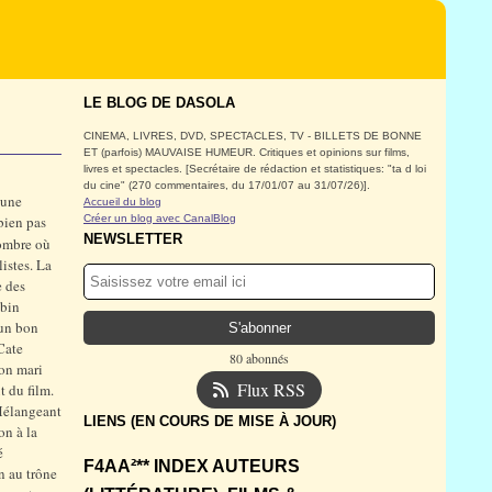
LE BLOG DE DASOLA
CINEMA, LIVRES, DVD, SPECTACLES, TV - BILLETS DE BONNE
ET (parfois) MAUVAISE HUMEUR. Critiques et opinions sur films,
livres et spectacles. [Secrétaire de rédaction et statistiques: "ta d loi
du cine" (270 commentaires, du 17/01/07 au 31/07/26)].
t une
Accueil du blog
bien pas
Créer un blog avec CanalBlog
NEWSLETTER
sombre où
istes. La
e des
obin
 un bon
Cate
80 abonnés
son mari
Flux RSS
t du film.
 Mélangeant
LIENS (EN COURS DE MISE À JOUR)
on à la
é
F4AA²** INDEX AUTEURS
on au trône