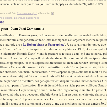
ement, cela ne sera pas le cas (William G. Tapply est décédé le 28 juillet 2009).
asola à 01:00 -
Commentaires [
…
]
- Permalien [
#
]
s policiers
,
Littérature anglophone
010
 yeux - Juan José Campanella
Dans ses yeux
nseille de voir
, le film argentin d'un réalisateur venu de la télévision
 meilleur film étranger cette année. Cette récompense est largement méritée (et pourt
Le Ruban blanc
Un prophète
e était rude avec
et
). Je ne savais pas du tout ce que j
ai été "cueillie" par l'histoire qui se déroule sur deux périodes: 1975, et 25 ans après
le talentueux Ricardo Darin) vient de prendre sa retraite d'employé enquêteur au pal
 Buenos Aires. Pour s'occuper, il décide d'écrire un livre sur un fait divers (pas vraim
t beaucoup marqué, lui et sa supérieure hiérarchique, Irène Menendez Hastings (sub
llamil). Cela s'était passé en 1975. Une institutrice de 23 ans, jeune mariée, fut tro
tuée chez elle. Son mari, inconsolable, n'avais cependant pas souhaité la mort du meu
oureux éconduit) qui fut emprisonné puis relâché avant de s'évanouir dans la natur
leine période de dictature, des gens pouvaient disparaître sans laisser de traces. C'e
ui avait permis l'arrestation. Il avait été aidé dans sa tâche par son collègue Sando
 mais efficace. Ce personnage donne une touche tragi-comique au film. Le passé et 
 de se confondre avec beaucoup d'habileté, car le film est aussi une histoire d'amour 
t Irène qui ne s'est jamais concrétisée. Cette dernière n'est pas issue du même milie
in. Il y a une scène sur un quai de gare digne des meilleurs mélos des années 50. 