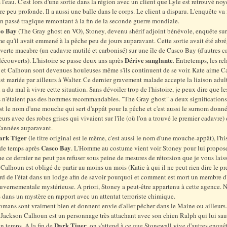
 l'eau. C'est lors d'une sortie dans la région avec un client que Lyle est retrouvé no
e peu profonde. Il a aussi une balle dans le corps. Le client a disparu. L'enquête va 
un passé tragique remontant à la fin de la seconde guerre mondiale.
co Bay
(The Gray ghost en VO), Stoney, devenu shérif adjoint bénévole, enquête sur
 qu'il avait emmené à la pêche peu de jours auparavant. Cette sortie avait été abré
erte macabre (un cadavre mutilé et carbonisé) sur une île de Casco Bay (d'autres c
Dérive sanglante
découverts). L'histoire se passe deux ans après
. Entretemps, les re
 et Calhoun sont devenues houleuses même s'ils continuent de se voir. Kate aime 
est mariée par ailleurs à Walter. Ce dernier gravement malade accepte la liaison adul
a du mal à vivre cette situation. Sans dévoiler trop de l'histoire, je peux dire que l
 n'étaient pas des hommes recommandables. "The Gray ghost" a deux significations
st le nom d'une mouche qui sert d'appât pour la pêche et c'est aussi le surnom donn
urs avec des robes grises qui vivaient sur l'île (où l'on a trouvé le premier cadavre)
'années auparavant.
ark Tiger
(le titre original est le même, c'est aussi le nom d'une mouche-appât), l'his
Casco Bay
 de temps après
. L'Homme au costume vient voir Stoney pour lui propos
e ce dernier ne peut pas refuser sous peine de mesures de rétorsion que je vous lais
 Calhoun est obligé de partir au moins un mois (Katie à qui il ne peut rien dire le p
rd de l'état dans un lodge afin de savoir pourquoi et comment est mort un membre d
vernementale mystérieuse. A priori, Stoney a peut-être appartenu à cette agence. 
dans un mystère en rapport avec un attentat terroriste chimique.
romans sont vraiment bien et donnent envie d'aller pêcher dans le Maine ou ailleurs.
Jackson Calhoun est un personnage très attachant avec son chien Ralph qui lui sau
Dark Tiger
n temps. A la fin de
, on s'attend à ce que Stonewall vive d'autres enquê