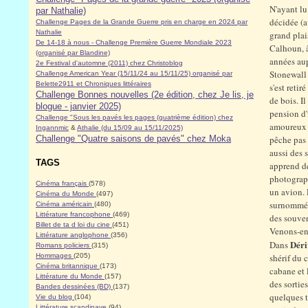
N'ayant lu
par Nathalie)
décidée (a
Challenge Pages de la Grande Guerre pris en charge en 2024 par
Nathalie
grand plai
De 14-18 à nous - Challenge Première Guerre Mondiale 2023
Calhoun, â
(organisé par Blandine)
années aup
2e Festival d'automne (2011) chez Christoblog
Stonewall 
Challenge American Year (15/11/24 au 15/11/25) organisé par
Belette2911 et Chroniques littéraires
s'est reti
Challenge Bonnes nouvelles (2e édition, chez Je lis, je
de bois. I
blogue - janvier 2025)
pension d'
Challenge "Sous les pavés les pages (quatrième édition) chez
amoureux au
Ingannmic
&
Athalie (du 15/09 au 15/11/2025)
Challenge "Quatre saisons de pavés" chez Moka
pêche pas 
aussi des 
TAGS
apprend de
photograph
Cinéma français
(578)
un avion. 
Cinéma du Monde
(497)
surnommé
Cinéma américain
(480)
Littérature francophone
(469)
des souven
Billet de ta d loi du cine
(451)
Venons-en
Littérature anglophone
(356)
Déri
Dans
Romans policiers
(315)
Hommages
(205)
shérif du 
Cinéma britannique
(173)
cabane et 
Littérature du Monde
(157)
des sortie
Bandes dessinées (BD)
(137)
quelques t
Vie du blog
(104)
Littérature scandinave
(94)