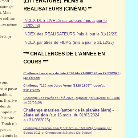
s mort
(LITTÉRATURE), FILMS &
autre (et
REALISATEURS (CINÉMA) **
). Mais
e colline
INDEX DES LIVRES par auteurs (mis à jour le
éponse même
24/02/24)
INDEX des REALISATEURS (mis à jour le 31/12/23)
e 5, je
INDEX par titres de FILMS (mis à jour le 31/12/23)
*** CHALLENGES DE L'ANNEE EN
COURS ***
Challenge Les épais de l'été 2026 (du 21/06/2026 au 22/09/2026)
[4e édition]
 vous
Challenge "120 ans Jules Verne (1828-1905)" jusqu'au
ire se passe
31/12/2025
 rabbin,
Challenge Les Pavés de l'été 2026 (organisé par Sibylline du 21/06
. Il arrive
au 22/09/26)
plus de
Challenge marsien (autour de la planète Mars) -
s oppose et
2ème édition
(sur 13 mois, du 01/03/2024
'histoire
au 31/03/2025)
 Torah (ils
Challenge American Year (15/11/25 au 15/11/26) organisé par
oyen en
Belette2911 et Chroniques littéraires (3e édition)
présente la