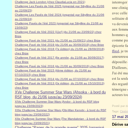
interroger
Challenge Jack London (chez ClaudiaLucia en 2021)
Challenge Les Pavés de l'été 2025 (organisé par Sibylline du 21/06
une cliniq
au 22/09/25)
avec celle
Challenge Les Pavés de l'été 2024 (organisé par Sibylline du 21/06
solitaire 
au 22/09/24)
va devenir
Challenge Pavés de l'été 2023 (organisé par Sibylline du 21/06 au
23/09/23
)
aux femmes
Challenge Pavé de l'été 2022 [11e!] (du 21/06 au 23/09/22) chez
hommes que
Brize
comme par
Challenge Pavé de l'été 2021 (du 21/06 au 21/09/21) chez Brize
épicerie f
Challenge Pavé de l'été 2019 (du 21/06 au 30/09/2019) chez Brize
Challenge Pavé de l'été 2018 (7e édition) du 21/06 au 28/09/2018)
ffred
, je 
chez Brize
amoureuse 
Challenge Pavé de l'été 2017 (6e année, du 21/06 au 30/09/2017)
dépouille 
chez Brize
Challenge Pavé de l'été 2016 (du 21/06 au 30/09/2016) chez Brize
D'ailleurs,
Challenge Pavé de l'été 2015 (4ème édition, du 21/06 au
J'ai été m
07/10/2015) chez Brize
est la seu
Challenge Pavé de l'été 2014 (du 21/06 au 07/10/2014) chez Brize
des regards
Challenge Pavé de l'été 2013 (2e édition, du 21/06 au 15/10/2013)
chez Brize
témoigne q
XVe Challenge Summer Star Wars (Ahsoka - à bord du
acteurs to
RSF blog, du 21/06 jusqu'au 23/09/2024)
XIVe Challenge Summer Star Wars (Andor - à bord du RSF blog
jusqu'au 23/09/2023)
Posté par d
XIIIe Challenge Summer Star Wars (Obi-Wan Kenobi - à bord du RSF
Tags:
Ciném
blog jusqu'au 23/09/2022)
17 mai 2
XIIe Challenge Summer Star Wars (The Mandalorian - à bord du RSF
blog jusqu'au 23/09/2021)
Dérive sa
Challenge "Pages de la grande guerre" 2025 (organisé