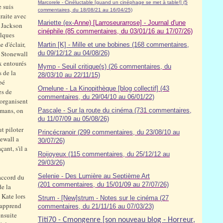
Marcorele - Cinéluctable [quand un cinéphage se met à table!] (5
e suis
commentaires, du 18/08/21 au 16/04/25)
traite avec
Mariette (ex-
Anne) [Larroseurarrose] - Journal d'une
l Jackson
cinéphile (85 commentaires, du 03/01/16 au 17/07/26)
elques
 d'éclair,
Martin [K] - Mille et une bobines (168 commentaires,
, Stonewall
du 09/12/12 au 04/08/26)
ux entourés
Mymp - Seuil critique(s) (26 commentaires, du
 de la
28/03/10 au 22/11/15)
bé
Ornelune - La Kinopithèque [blog collectif] (43
es de
commentaires, du 29/04/10 au 06/01/22)
 organisent
omans, on
Pascale - Sur la route du cinéma (7
31
commentaires,
du 11/07/09 au 05/08/26)
t piloter
Princécranoir (299 commentaires, du 23/08/10 au
newall a
30/07/26)
açant,
s'il a
Roijoyeux (115 commentaires, du 25/12/12 au
29/03/26)
Selenie - Des Lumière au Septième Art
accord du
(201 commentaires, du 15/01/09 au 27/07/26)
de la
 Kate lors
Strum - [New]strum - Notes sur le cinéma (27
s apprend
commentaires, du 21/11/16 au 07/03/23)
ensuite
Titi70 - Cmongenre [son nouveau blog - Horreur,