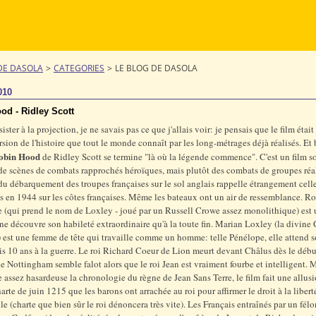
DE DASOLA
>
CATEGORIES
>
LE BLOG DE DASOLA
010
od - Ridley Scott
ister à la projection, je ne savais pas ce que j'allais voir: je pensais que le film étai
sion de l'histoire que tout le monde connaît par les long-métrages déjà réalisés. Et 
obin Hoo
d
de Ridley Scott se termine "là où la légende commence". C'est un film 
 de scènes de combats rapprochés héroïques, mais plutôt des combats de groupes réal
u débarquement des troupes françaises sur le sol anglais rappelle étrangement cell
 en 1944 sur les côtes françaises. Même les bateaux ont un air de ressemblance. R
e
(qui prend le nom de Loxley
- joué par un Russell Crowe assez monolithique) est
 ne découvre son habileté extraordinaire qu'à la toute fin. Marian Loxley (la divine 
 est une femme de tête qui travaille comme un homme: telle Pénélope, elle attend 
is 10 ans à la guerre. Le roi Richard Coeur de Lion meurt devant Châlus dès le débu
de Nottingham semble falot alors que le roi Jean est vraiment fourbe et intelligent.
 assez hasardeuse la chronologie du règne de Jean Sans Terre, le film fait une allusi
rte de juin 1215 que les barons ont arrachée au roi pour affirmer le droit à la libert
le (charte que bien sûr le roi dénoncera très vite). Les Français entraînés par un fél