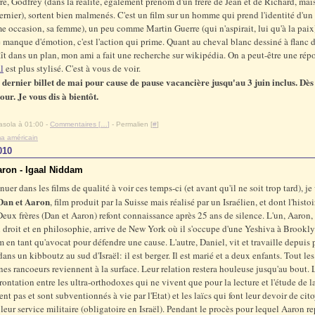
re, Godfrey (dans la réalité, également prénom d'un frère de Jean et de Richard, mai
ernier), sortent bien malmenés. C'est un film sur un homme qui prend l'identité d'un 
e occasion, sa femme), un peu comme Martin Guerre (qui n'aspirait, lui qu'à la paix
 manque d'émotion, c'est l'action qui prime. Quant au cheval blanc dessiné à flanc d
ît dans un plan, mon ami a fait une recherche sur wikipédia. On a peut-être une r
l
est plus stylisé. C'est à vous de voir.
e dernier billet de mai pour cause de pause vacancière jusqu'au 3 juin inclus. Dès l
tour. Je vous dis à bientôt.
asola à 01:00 -
Commentaires [
…
]
- Permalien [
#
]
a américain
010
aron - Igaal Niddam
uer dans les films de qualité à voir ces temps-ci (et avant qu'il ne soit trop tard), je
Dan et Aaron
, film produit par la Suisse mais réalisé par un Israélien, et dont l'histo
 Deux frères (Dan et Aaron) refont connaissance après 25 ans de silence. L'un, Aaron,
 droit et en philosophie, arrive de New York où il s'occupe d'une Yeshiva à Brooklyn
m en tant qu'avocat pour défendre une cause. L'autre, Daniel, vit et travaille depuis 
dans un kibboutz au sud d'Israël: il est berger. Il est marié et a deux enfants. Tout le
nes rancoeurs reviennent à la surface. Leur relation restera houleuse jusqu'au bout. L
frontation entre les ultra-orthodoxes qui ne vivent que pour la lecture et l'étude de la
ent pas et sont subventionnés à vie par l'Etat) et les laïcs qui font leur devoir de cit
 leur service militaire (obligatoire en Israël). Pendant le procès pour lequel Aaron re