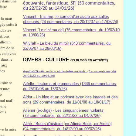
yé dans une
épouvante, fantastique, SF] (50 commentaires,
faire
du 22/02/20 au 14/01/26)
Vincent - Inisfree, le carnet d'un accro aux salles
 la mort
obscures (24 commentaires, du 20/12/07 au 17/06/24)
gée suite à
adavres
Vincent [Le cinéma de] (76 commentaires, du 19/02/10
au 10/06/26)
lations
Calhoun
Wilyrah - Le bleu du miroir (343 commentaires, du
tère de sa
22/05/07 au 29/03/16)
es cadavres
 dans le
DIVERS - CULTURE
(53 BLOGS EN ACTIVITÉ)
é aux
 des
Agatheb2k - Accordéon et dentelles au jardin (7 commentaires, du
24/04/23 au 19/06/26)
toire se
Aifelle - lectures et promenades (1336 commentaires,
er une
du 25/10/08 au 13/07/26)
se
Aldor
- Un blog et un podcast avec des images et des
rend mal)
sons (29 commentaires, du 11/01/08 au 18/01/17)
'une
Aliénor (ex-Jigs) - Les cinquantièmes hurlants
Nous
(73 commentaires, du 22/11/22 au 04/07/26)
Aline - Bouts d'histoire [ex-Alinea Book, ex-Airelle]
ve la mise
(94 commentaires, du 14/12/09 au 09/02/26)
tes.