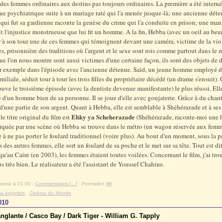
 des femmes ordinaires aux destins pas toujours ordinaires. La première a été intern
ue psychiatrique suite à un mariage raté qui l'a menée jusque-là; une ancienne déte
 qui fut sa gardienne raconte la genèse du crime qui l'a conduite en prison; une man
dit l'injustice monstrueuse que lui fit un homme. A la fin, Hebba (avec un oeil au beur
 à son tour une de ces femmes qui témoignent devant une caméra, victime de la vio
, prisonnière des traditions où l'argent et le sexe sont rois comme partout dans le
 l'on nous montre sont aussi victimes d'une certaine façon, ils sont des objets de d
 exemple dans l'épisode avec l'ancienne détenue. Saïd, un jeune homme employé 
amiliale, séduit tour à tour les trois filles du propriétaire décédé (un drame s'ensuit
trouve le troisième épisode (avec la dentiste devenue manifestante) le plus réussi. El
d'un homme bien de sa personne. Il se joue d'elle avec goujaterie. Grâce à du chanta
d'une partie de son argent. Quant à Hebba, elle est semblable à Shéhérazade et à ses
Ehky ya Scheherazade
 le titre original du film est
(Shéhérazade, raconte-moi une hi
arquée par une scène où Hebba se trouve dans le métro (un wagon réservée aux femm
le à ne pas porter le foulard traditionnel (voire plus). Au bout d'un moment, sous la p
 des autres femmes, elle sort un foulard de sa poche et le met sur sa tête. Tout est dit
u'au Caire (en 2003), les femmes étaient toutes voilées. Concernant le film, j'ai tro
us très bien. Le réalisateur a été l'assistant de Youssef Chahine.
asola à 01:00 -
Commentaires [
…
]
- Permalien [
#
]
a égyptien
,
Cinéma du Monde
010
nglante / Casco Bay / Dark Tiger - William G. Tapply