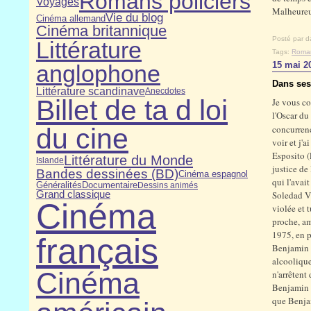
Romans policiers
Voyages
Malheureus
Vie du blog
Cinéma allemand
Cinéma britannique
Posté par d
Littérature
Tags:
Roman
15 mai 2
anglophone
Dans ses
Littérature scandinave
Anecdotes
Billet de ta d loi
Je vous co
l'Oscar du
du cine
concurrenc
voir et j'
Esposito (
Littérature du Monde
Islande
justice de
Bandes dessinées (BD)
Cinéma espagnol
qui l'avai
Généralités
Documentaire
Dessins animés
Grand classique
Soledad Vi
Cinéma
violée et 
proche, am
1975, en p
français
Benjamin q
alcoolique
Cinéma
n'arrêtent
Benjamin e
que Benjam