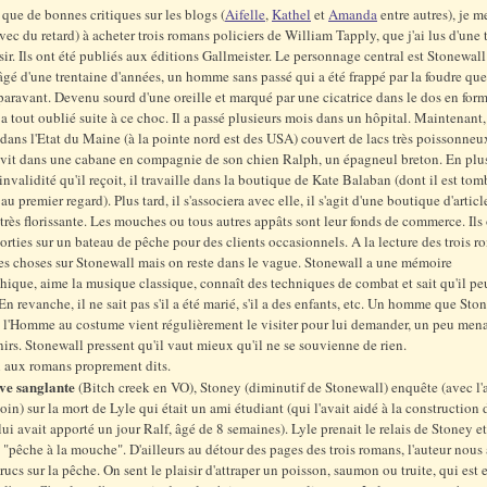
 que de bonnes critiques sur les blogs (
Aifelle
,
Kathel
et
Amanda
entre autres), je m
vec du retard) à acheter trois romans policiers de William Tapply, que j'ai lus d'une 
sir. Ils ont été publiés aux éditions Gallmeister. Le personnage central est Stonewal
gé d'une trentaine d'années, un homme sans passé qui a été frappé par la foudre qu
aravant. Devenu sourd d'une oreille et marqué par une cicatrice dans le dos en forme
a tout oublié suite à ce choc. Il a passé plusieurs mois dans un hôpital. Maintenant
ré dans l'Etat du Maine (à la pointe nord est des USA) couvert de lacs très poissonne
l vit dans une cabane en compagnie de son chien Ralph, un épagneul breton. En plus
invalidité qu'il reçoit, il travaille dans la boutique de Kate Balaban (dont il est tom
 premier regard). Plus tard, il s'associera avec elle, il s'agit d'une boutique d'articl
très florissante. Les mouches ou tous autres appâts sont leur fonds de commerce. Ils
sorties sur un bateau de pêche pour des clients occasionnels. A la lecture des trois r
s choses sur Stonewall mais on reste dans le vague. Stonewall a une mémoire
ique, aime la musique classique, connaît des techniques de combat et sait qu'il peu
En revanche, il ne sait pas s'il a été marié, s'il a des enfants, etc. Un homme que Sto
 l'Homme au costume
vient régulièrement le visiter pour lui demander, un peu men
irs. Stonewall pressent qu'il vaut mieux qu'il ne se souvienne de rien.
 aux romans proprement dits.
ve sanglante
(Bitch creek en VO), Stoney (diminutif de Stonewall) enquête (avec l'
coin) sur la mort de Lyle qui était un ami étudiant (qui l'avait aidé à la construction 
lui avait apporté un jour Ralf, âgé de 8 semaines). Lyle prenait le relais de Stoney et
s "pêche à la mouche". D'ailleurs au détour des pages des trois romans, l'auteur nou
rucs sur la pêche. On sent le plaisir d'attraper un poisson, saumon ou truite, qui est 