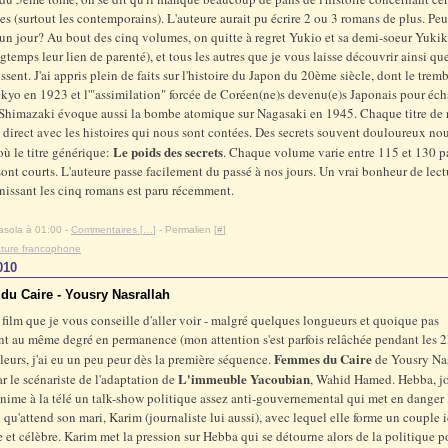
s (surtout les contemporains). L'auteure aurait pu écrire 2 ou 3 romans de plus. Peut
e un jour? Au bout des cinq volumes, on quitte à regret Yukio et sa demi-soeur Yukik
gtemps leur lien de parenté), et tous les autres que je vous laisse découvrir ainsi que
issent. J'ai appris plein de faits sur l'histoire du Japon du 20ème siècle, dont le tre
okyo en 1923 et l'"assimilation" forcée de Coréen(ne)s devenu(e)s Japonais pour éch
 Shimazaki évoque aussi la bombe atomique sur Nagasaki en 1945. Chaque titre de
 direct avec les histoires qui nous sont contées. Des secrets souvent douloureux no
Le poids des secrets
'où le titre générique:
. Chaque volume varie entre 115 et 130 p
sont courts. L'auteure passe facilement du passé à nos jours. Un vrai bonheur de lect
unissant les cinq romans est paru récemment.
asola à 01:00 -
Commentaires [
…
]
- Permalien [
#
]
rature francophone
010
u Caire - Yousry Nasrallah
film que je vous conseille d'aller voir
- malgré quelques longueurs et quoique pas
nt au même degré
en permanence
(mon attention s'est parfois relâchée pendant les
Femmes du Caire
illeurs, j'ai eu un peu peur dès la première séquence
.
de Yousry Nas
L'immeuble Yacoubian
ar le scénariste de l'adaptation de
, Wahid Hamed. Hebba, jo
 anime
à la télé
un talk-show politique assez anti-gouvernemental qui met en danger 
qu'attend son mari, Karim (journaliste lui aussi), avec lequel elle forme un couple i
e et célèbre. Karim met la pression sur Hebba qui se détourne alors de la politique p