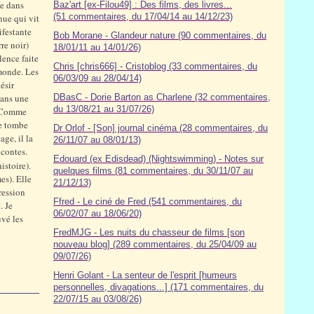
ée dans
Baz'art [ex-Filou49] : Des films, des livres...
(51 commentaires, du 17/04/14 au 14/12/23)
nue qui vit
ifestante
Bob Morane - Glandeur nature (90 commentaires, du
re noir)
18/01/11 au 14/01/26)
lence faite
Chris [chris666] - Cristoblog (33 commentaires, du
 monde. Les
06/03/09 au 28/04/14)
ésir
dans une
DBasC - Dorie Barton as Charlene (32 commentaires,
du 13/08/21 au 31/07/26)
). Comme
le tombe
Dr Orlof - [Son] journal cinéma (28 commentaires, du
ge, il la
26/11/07 au 08/01/13)
 contes.
Edouard (ex Edisdead) (Nightswimming) - Notes sur
stoire).
quelques films (81 commentaires, du 30/11/07 au
es). Elle
21/12/13)
ression
Ffred - Le ciné de Fred (541 commentaires, du
. Je
06/02/07 au 18/06/20)
uvé les
FredMJG - Les nuits du chasseur de films [son
nouveau blog] (289 commentaires, du 25/04/09 au
09/07/26)
Henri Golant - La senteur de l'esprit [humeurs
personnelles, divagations...] (171 commentaires, du
22/07/15 au 03/08/26)