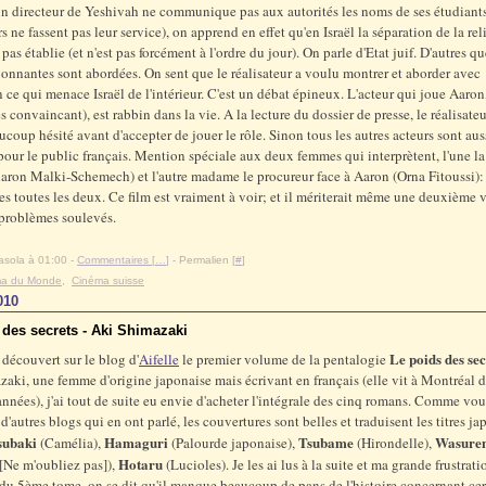
n directeur de Yeshivah ne communique pas aux autorités les noms de ses étudiants
s ne fassent pas leur service), on apprend en effet qu'en Israël la séparation de la rel
t pas établie (et n'est pas forcément à l'ordre du jour). On parle d'Etat juif. D'autres q
ionnantes sont abordées. On sent que le réalisateur a voulu montrer et aborder avec
 ce qui menace Israël de l'intérieur. C'est un débat épineux. L'acteur qui joue Aaro
ès convaincant), est rabbin dans la vie. A la lecture du dossier de presse, le réalisate
aucoup hésité avant d'accepter de jouer le rôle. Sinon tous les autres acteurs sont aus
our le public français. Mention spéciale aux deux femmes qui interprètent, l'une l
aron Malki-Schemech) et l'autre madame le procureur face à Aaron (Orna Fitoussi): 
s toutes les deux. Ce film est vraiment à voir; et il mériterait même une deuxième v
 problèmes soulevés.
asola à 01:00 -
Commentaires [
…
]
- Permalien [
#
]
ma du Monde
,
Cinéma suisse
010
 des secrets - Aki Shimazaki
Le poids des sec
 découvert sur le blog d'
Aifelle
le premier volume de la pentalogie
aki, une femme d'origine japonaise mais écrivant en français (elle vit à Montréal 
années), j'ai tout de suite eu envie d'acheter l'intégrale des cinq romans. Comme vo
 d'autres blogs qui en ont parlé, les couvertures sont belles et traduisent les titres j
subaki
Hamaguri
Tsubame
Wasure
(Camélia),
(Palourde japonaise),
(Hirondelle),
Hotaru
[Ne m'oubliez pas]),
(Lucioles). Je les ai lus à la suite et ma grande frustrati
n du 5ème tome, on se dit qu'il manque beaucoup de pans de l'histoire concernant cer