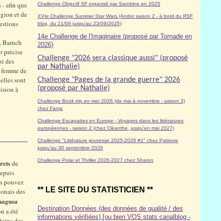
 - afin que
Challenge Objectif SF organisé par Sandrine en 2025
igion et de
XVIe Challenge Summer Star Wars (Andor saison 2 - à bord du RSF
uestions
blog, du 21/06 jusqu'au 23/09/2025)
14e Challenge de l'Imaginaire (proposé par Tornade en
n, Baruch
2026)
ur précise
Challenge "2026 sera classique aussi" (proposé
si des
par Nathalie)
a femme de
elles sont
Challenge "Pages de la grande guerre" 2026
(proposé par Nathalie)
ision à
Challenge Book trip en mer 2026 (de mai à novembre - saison 3)
chez Fanja
Challenge Escapades en Europe - Voyages dans les littératures
européennes - saison 2 (chez Cléanthe, jusqu'en mai 2027)
Challenge "Littérature jeunesse 2025-2026 #1" chez Pativore
jusqu'au 30 septembre 2026
Challenge Polar et Thriller 2026-2027 chez Sharon
rets
de
depuis
us pouvez
** LE SITE DU STATISTICIEN **
aponais des
nagusa
Destination Données (des données de qualité / des
on a été
informations vérifiées) [ou bien VOS stats canalblog -
tains des