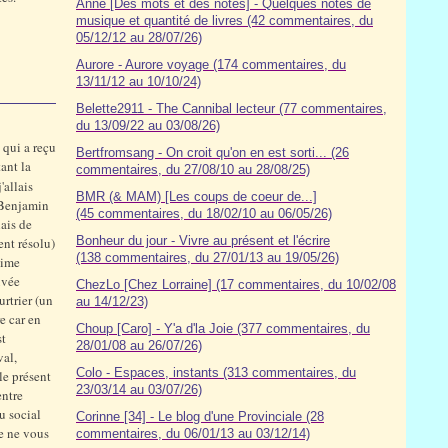
Anne [Des mots et des notes] - Quelques notes de
musique et quantité de livres (42 commentaires, du
05/12/12 au 28/07/26)
Aurore - Aurore voyage (174 commentaires, du
13/11/12 au 10/10/24)
Belette2911 - The Cannibal lecteur (77 commentaires,
du 13/09/22 au 03/08/26)
, qui a reçu
Bertfromsang - On croit qu'on en est sorti... (26
ant la
commentaires, du 27/08/10 au 28/08/25)
'allais
BMR (& MAM) [Les coups de coeur de...]
. Benjamin
(45 commentaires, du 18/02/10 au 06/05/26)
ais de
Bonheur du jour - Vivre au présent et l'écrire
ent résolu)
(138 commentaires, du 27/01/13 au 19/05/26)
lime
uvée
ChezLo [Chez Lorraine] (17 commentaires, du 10/02/08
rtrier (un
au 14/12/23)
e car en
Choup [Caro] - Y'a d'la Joie (377 commentaires, du
st
28/01/08 au 26/07/26)
val,
Colo - Espaces, instants (313 commentaires, du
le présent
23/03/14 au 03/07/26)
entre
u social
Corinne [34] - Le blog d'une Provinciale (28
Je ne vous
commentaires, du 06/01/13 au 03/12/14)