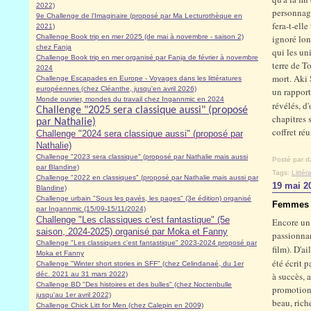
2022)
personnage
9e Challenge de l'Imaginaire (proposé par Ma Lecturothèque en
fera-t-ell
2021)
Challenge Book trip en mer 2025 (de mai à novembre - saison 2)
ignoré lon
chez Fanja
qui les un
Challenge Book trip en mer organisé par Fanja de février à novembre
terre de T
2024
mort. Aki
Challenge Escapades en Europe - Voyages dans les littératures
européennes (chez Cléanthe, jusqu'en avril 2026)
un rapport
Monde ouvrier, mondes du travail chez Ingannmic en 2024
révélés, d
Challenge "2025 sera classique aussi" (proposé
chapitres 
par Nathalie)
coffret ré
Challenge "2024 sera classique aussi" (proposé par
Nathalie)
Challenge "2023 sera classique" (proposé par Nathalie mais aussi
Posté par d
par Blandine)
Tags:
Litté
Challenge "2022 en classiques" (proposé par Nathalie mais aussi par
19 mai 2
Blandine)
Challenge urbain "Sous les pavés, les pages" (3e édition) organisé
Femmes d
par Ingannmic (15/09-15/11/2024)
Challenge "Les classiques c'est fantastique" (5e
Encore un 
saison, 2024-2025) organisé par Moka et Fanny
passionna
Challenge "Les classiques c'est fantastique" 2023-2024 proposé par
film). D'a
Moka et Fanny
été écrit p
Challenge "Winter short stories in SFF" (chez Celindanaé, du 1er
déc. 2021 au 31 mars 2022)
à succès,
Challenge BD "Des histoires et des bulles" (chez Noctenbulle
promotion 
jusqu'au 1er avril 2022)
beau, rich
Challenge Chick Litt for Men (chez Calepin en 2009)