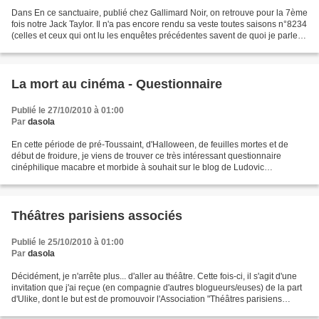
Dans En ce sanctuaire, publié chez Gallimard Noir, on retrouve pour la 7ème
fois notre Jack Taylor. Il n'a pas encore rendu sa veste toutes saisons n°8234
(celles et ceux qui ont lu les enquêtes précédentes savent de quoi je parle;
sinon, voir mes billets...
La mort au cinéma - Questionnaire
Publié le 27/10/2010 à 01:00
Par
dasola
En cette période de pré-Toussaint, d'Halloween, de feuilles mortes et de
début de froidure, je viens de trouver ce très intéressant questionnaire
cinéphilique macabre et morbide à souhait sur le blog de Ludovic
(cinématique). 1 - Quel est le plus beau...
Théâtres parisiens associés
Publié le 25/10/2010 à 01:00
Par
dasola
Décidément, je n'arrête plus... d'aller au théâtre. Cette fois-ci, il s'agit d'une
invitation que j'ai reçue (en compagnie d'autres blogueurs/euses) de la part
d'Ulike, dont le but est de promouvoir l'Association "Théâtres parisiens
associés", qui regroupe...