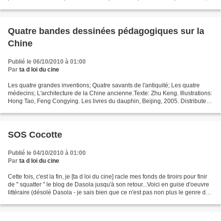
Joseph et...
Quatre bandes dessinées pédagogiques sur la
Chine
Publié le 06/10/2010 à 01:00
Par
ta d loi du cine
Les quatre grandes inventions; Quatre savants de l'antiquité; Les quatre
médecins; L'architecture de la Chine ancienne.Texte: Zhu Keng. Illustrations:
Hong Tao, Feng Congying. Les livres du dauphin, Beijing, 2005. Distributeur:
Société chinoise du commerce...
SOS Cocotte
Publié le 04/10/2010 à 01:00
Par
ta d loi du cine
Cette fois, c'est la fin, je [ta d loi du cine] racle mes fonds de tiroirs pour finir
de " squatter " le blog de Dasola jusqu'à son retour...Voici en guise d'oeuvre
littéraire (désolé Dasola - je sais bien que ce n'est pas non plus le genre de
la maison...)...