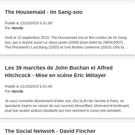
The Housemaid - Im Sang-soo
Publié le 23/10/2010 à 01:00
Par
dasola
Sorti le 15 septembre 2010, The Housemaid est un film coréen de Im Sang-
soo, qui a réalisé aussi Le vieux jardin (2006) [mon billet du 29/04/2007],
The President's Last Bang (2005) et Une femme coréenne (2003). Dès la
première séquence, le ton est donné:...
Les 39 marches de John Buchan et Alfred
Hitchcock - Mise en scène Eric Métayer
Publié le 21/10/2010 à 01:00
Par
dasola
Je vous conseille absolument d'aller voir, d'ici la fin de l'année à Paris, ce
spectacle (repris en raison de son succès) ébouriffant, étonnant et tonitruant,
joué par quatre acteurs épatants qui s'en donnent à coeur joie pendant
1H40 non-stop, en changeant...
The Social Network - David Fincher