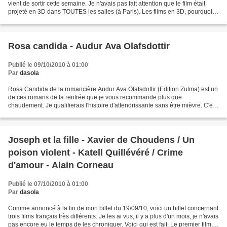
vient de sortir cette semaine. Je n'avais pas fait attention que le film était
projeté en 3D dans TOUTES les salles (à Paris). Les films en 3D, pourquoi
pas? Mais les films en 2D,...
Rosa candida - Audur Ava Olafsdottir
Publié le 09/10/2010 à 01:00
Par
dasola
Rosa Candida de la romancière Audur Ava Olafsdottir (Edition Zulma) est un
de ces romans de la rentrée que je vous recommande plus que
chaudement. Je qualifierais l'histoire d'attendrissante sans être mièvre. C'est
un livre lumineux comme l'écrit justement...
Joseph et la fille - Xavier de Choudens / Un
poison violent - Katell Quillévéré / Crime
d'amour - Alain Corneau
Publié le 07/10/2010 à 01:00
Par
dasola
Comme annoncé à la fin de mon billet du 19/09/10, voici un billet concernant
trois films français très différents. Je les ai vus, il y a plus d'un mois, je n'avais
pas encore eu le temps de les chroniquer. Voici qui est fait. Le premier film,