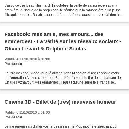
J'ai vu ce très beau film mardi 12 octobre, la veille de sa sortie, en avant-
première. A l'issue de la projection, le réalisateur, la romancière et la jeune
fille qui interprète Sarah jeune ont répondu à des questions. Je n'ai rien à en
dire de spécial,...
Facebook: mes amis, mes amours... des
emmerdes! - La vérité sur les réseaux sociaux -
Olivier Levard & Delphine Soulas
Publié le 13/10/2010 à 01:00
Par
dasola
Le titre de cet ouvrage (publié aux éditions Michalon et reçu dans le cadre
de l'opération Masse critique de Babelio) m'a semblé tiré de la chanson de
Charles Aznavour: Mes emmerdes. Il paraît qu'une série télé française
récemment diffusée porte aussi...
Cinéma 3D - Billet de (très) mauvaise humeur
Publié le 11/10/2010 à 01:00
Par
dasola
Je me réjouissais d'aller voir le dessin animé Moi, moche et méchant qui