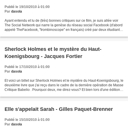
Publié le 19/10/2010 à 01:00
Par
dasola
Ayant entendu et lu de (très) bonnes critiques sur ce film, je suis allée voir
The Social Network qui narre la genèse du réseau social Facebook (d'abord
appelé TheFacebook, "trombinoscope" en français) créé par deux étudiants
d'Harvard, Mark Zuckerberg...
Sherlock Holmes et le mystère du Haut-
Koenigsbourg - Jacques Fortier
Publié le 17/10/2010 à 01:00
Par
dasola
Et voici un billet sur Sherlock Holmes et le mystère du Haut-Koenigsbourg, le
deuxième livre que j'ai reçu dans le cadre de la dernière opération de Masse
Critique Babelio . Pourquoi deux, me direz-vous? Et bien lors d'une édition
précédente de cette...
Elle s'appelait Sarah - Gilles Paquet-Brenner
Publié le 15/10/2010 à 01:00
Par
dasola