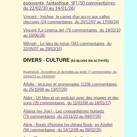
épouvante, fantastique, SF] (50 commentaires,
du 22/02/20 au 14/01/26)
Vincent - Inisfree, le carnet d'un accro aux salles
obscures (24 commentaires, du 20/12/07 au 17/06/24)
Vincent [Le cinéma de] (76 commentaires, du 19/02/10
au 10/06/26)
Wilyrah - Le bleu du miroir (343 commentaires, du
22/05/07 au 29/03/16)
DIVERS - CULTURE
(53 BLOGS EN ACTIVITÉ)
Agatheb2k - Accordéon et dentelles au jardin (7 commentaires, du
24/04/23 au 19/06/26)
Aifelle - lectures et promenades (1336 commentaires,
du 25/10/08 au 13/07/26)
Aldor
- Un blog et un podcast avec des images et des
sons (29 commentaires, du 11/01/08 au 18/01/17)
Aliénor (ex-Jigs) - Les cinquantièmes hurlants
(73 commentaires, du 22/11/22 au 04/07/26)
Aline - Bouts d'histoire [ex-Alinea Book, ex-Airelle]
(94 commentaires, du 14/12/09 au 09/02/26)