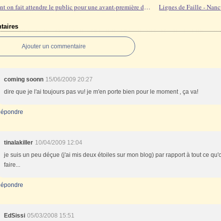
Comment on fait attendre le public pour une avant-première de film
aires
Ajouter un commentaire
coming soonn
15/06/2009 20:27
dire que je l'ai toujours pas vu! je m'en porte bien pour le moment , ça va!
épondre
tinalakiller
10/04/2009 12:04
je suis un peu déçue (j'ai mis deux étoiles sur mon blog) par rapport à tout ce qu'
faire...
épondre
EdSissi
05/03/2008 15:51