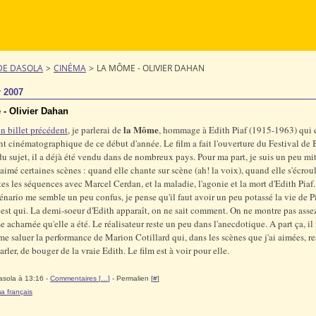
DE DASOLA
>
CINÉMA
>
LA MÔME - OLIVIER DAHAN
r 2007
- Olivier Dahan
la Môme
n billet précédent
, je parlerai de
, hommage à Edith Piaf (1915-1963) qui 
t cinématographique de ce début d'année. Le film a fait l'ouverture du Festival de B
du sujet, il a déjà été vendu dans de nombreux pays. Pour ma part, je suis un peu miti
imé certaines scènes : quand elle chante sur scène (ah! la voix), quand elle s'écroul
tes les séquences avec Marcel Cerdan, et la maladie, l'agonie et la mort d'Edith Piaf.
scénario me semble un peu confus, je pense qu'il faut avoir un peu potassé la vie de P
 est qui. La demi-soeur d'Edith apparaît, on ne sait comment. On ne montre pas assez
e acharnée qu'elle a été. Le réalisateur reste un peu dans l'anecdotique. A part ça, il 
 saluer la performance de Marion Cotillard qui, dans les scènes que j'ai aimées, res
rler, de bouger de la vraie Edith. Le film est à voir pour elle.
asola à 13:16 -
Commentaires [
…
]
- Permalien [
#
]
a français