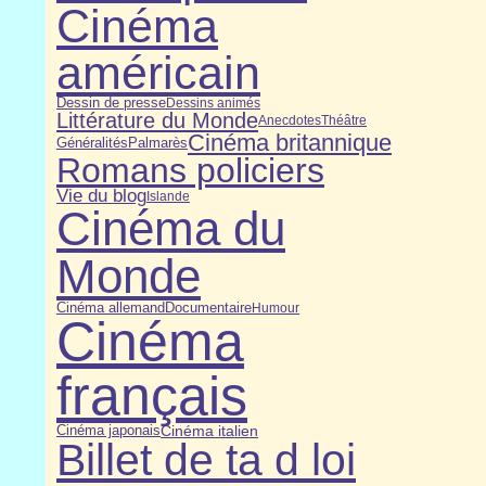
Cinéma
américain
Dessin de presse
Dessins animés
Littérature du Monde
Anecdotes
Théâtre
Cinéma britannique
Généralités
Palmarès
Romans policiers
Vie du blog
Islande
Cinéma du
Monde
Cinéma allemand
Documentaire
Humour
Cinéma
français
Cinéma japonais
Cinéma italien
Billet de ta d loi