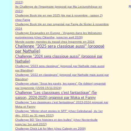
2022)
R
9e Challenge de l'Imaginaire (proposé par Ma Lecturothèque en
2021)
Challenge Book trip en mer 2025 (de mai à novembre - saison 2)
chez Fanja
Challenge Book trip en mer organisé par Fanja de février à novembre
2024
Challenge Escapades en Europe - Voyages dans les littératures
européennes (chez Cléanthe, jusqu'en avril 2026)
Monde ouvrier, mondes du travail chez Ingannmic en 2024
Challenge "2025 sera classique aussi" (proposé
par Nathalie)
Challenge "2024 sera classique aussi" (proposé par
Nathalie)
Challenge "2023 sera classique" (proposé par Nathalie mais aussi
par Blandine)
Challenge "2022 en classiques" (proposé par Nathalie mais aussi par
Blandine)
Challenge urbain "Sous les pavés, les pages" (3e édition) organisé
par Ingannmic (15/09-15/11/2024)
Challenge "Les classiques c'est fantastique" (5e
saison, 2024-2025) organisé par Moka et Fanny
Challenge "Les classiques c'est fantastique" 2023-2024 proposé par
Moka et Fanny
Challenge "Winter short stories in SFF" (chez Celindanaé, du 1er
déc. 2021 au 31 mars 2022)
Challenge BD "Des histoires et des bulles" (chez Noctenbulle
jusqu'au 1er avril 2022)
Challenge Chick Litt for Men (chez Calepin en 2009)