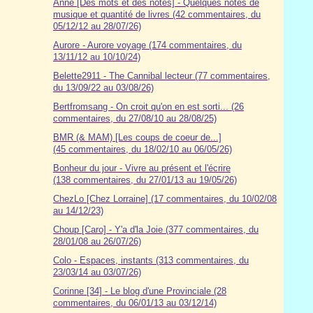
Anne [Des mots et des notes] - Quelques notes de
musique et quantité de livres (42 commentaires, du
05/12/12 au 28/07/26)
Aurore - Aurore voyage (174 commentaires, du
13/11/12 au 10/10/24)
Belette2911 - The Cannibal lecteur (77 commentaires,
du 13/09/22 au 03/08/26)
Bertfromsang - On croit qu'on en est sorti... (26
commentaires, du 27/08/10 au 28/08/25)
BMR (& MAM) [Les coups de coeur de...]
(45 commentaires, du 18/02/10 au 06/05/26)
Bonheur du jour - Vivre au présent et l'écrire
(138 commentaires, du 27/01/13 au 19/05/26)
ChezLo [Chez Lorraine] (17 commentaires, du 10/02/08
au 14/12/23)
Choup [Caro] - Y'a d'la Joie (377 commentaires, du
28/01/08 au 26/07/26)
Colo - Espaces, instants (313 commentaires, du
23/03/14 au 03/07/26)
Corinne [34] - Le blog d'une Provinciale (28
commentaires, du 06/01/13 au 03/12/14)