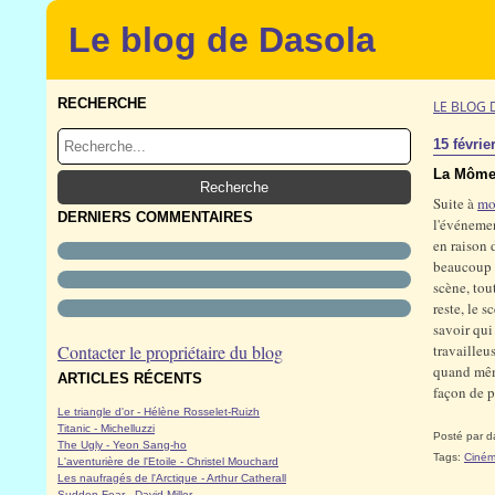
Le blog de Dasola
RECHERCHE
LE BLOG 
15 févrie
La Môme 
Suite à
mo
DERNIERS COMMENTAIRES
l'événemen
en raison 
beaucoup a
scène, tou
reste, le 
savoir qui
Contacter le propriétaire du blog
travailleus
quand même
ARTICLES RÉCENTS
façon de pa
Le triangle d'or - Hélène Rosselet-Ruizh
Titanic - Michelluzzi
Posté par d
The Ugly - Yeon Sang-ho
Tags:
Ciném
L'aventurière de l'Etoile - Christel Mouchard
Les naufragés de l'Arctique - Arthur Catherall
Sudden Fear - David Miller