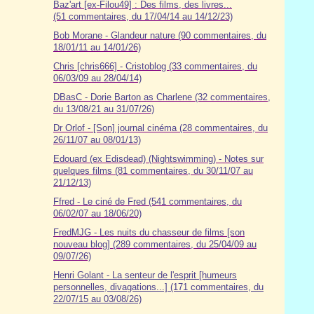
Baz'art [ex-Filou49] : Des films, des livres...
(51 commentaires, du 17/04/14 au 14/12/23)
Bob Morane - Glandeur nature (90 commentaires, du
18/01/11 au 14/01/26)
Chris [chris666] - Cristoblog (33 commentaires, du
06/03/09 au 28/04/14)
DBasC - Dorie Barton as Charlene (32 commentaires,
du 13/08/21 au 31/07/26)
Dr Orlof - [Son] journal cinéma (28 commentaires, du
26/11/07 au 08/01/13)
Edouard (ex Edisdead) (Nightswimming) - Notes sur
quelques films (81 commentaires, du 30/11/07 au
21/12/13)
Ffred - Le ciné de Fred (541 commentaires, du
06/02/07 au 18/06/20)
FredMJG - Les nuits du chasseur de films [son
nouveau blog] (289 commentaires, du 25/04/09 au
09/07/26)
Henri Golant - La senteur de l'esprit [humeurs
personnelles, divagations...] (171 commentaires, du
22/07/15 au 03/08/26)