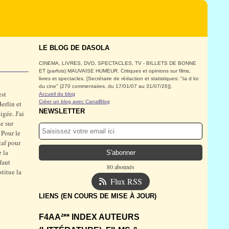
LE BLOG DE DASOLA
CINEMA, LIVRES, DVD, SPECTACLES, TV - BILLETS DE BONNE
ET (parfois) MAUVAISE HUMEUR. Critiques et opinions sur films,
livres et spectacles. [Secrétaire de rédaction et statistiques: "ta d loi
du cine" (270 commentaires, du 17/01/07 au 31/07/26)].
est
Accueil du blog
Créer un blog avec CanalBlog
erlin et
NEWSLETTER
gée. J'ai
e sur
 Pour le
iaf pour
 la
faut
80 abonnés
titue la
Flux RSS
LIENS (EN COURS DE MISE À JOUR)
F4AA²** INDEX AUTEURS