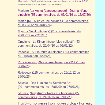
Marcorele - Cinéluctable [quand un cinéphage se met à table!] (5
commentaires, du 18/08/21 au 16/04/25)
Mariette (ex-
Anne) [Larroseurarrose] - Journal d'une
cinéphile (85 commentaires, du 03/01/16 au 17/07/26)
Martin [K] - Mille et une bobines (168 commentaires,
du 09/12/12 au 04/08/26)
Mymp - Seuil critique(s) (26 commentaires, du
28/03/10 au 22/11/15)
Ornelune - La Kinopithèque [blog collectif] (43
commentaires, du 29/04/10 au 06/01/22)
Pascale - Sur la route du cinéma (7
31
commentaires,
du 11/07/09 au 05/08/26)
Princécranoir (299 commentaires, du 23/08/10 au
30/07/26)
Roijoyeux (115 commentaires, du 25/12/12 au
29/03/26)
Selenie - Des Lumière au Septième Art
(201 commentaires, du 15/01/09 au 27/07/26)
Strum - [New]strum - Notes sur le cinéma (27
commentaires, du 21/11/16 au 07/03/23)
Titi70 - Cmongenre [son nouveau blog - Horreur,