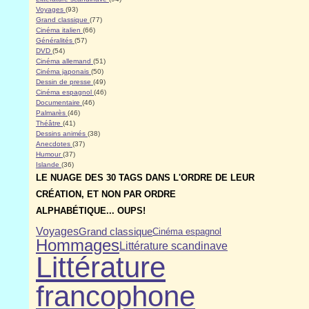
Voyages
(93)
Grand classique
(77)
Cinéma italien
(66)
Généralités
(57)
DVD
(54)
Cinéma allemand
(51)
Cinéma japonais
(50)
Dessin de presse
(49)
Cinéma espagnol
(46)
Documentaire
(46)
Palmarès
(46)
Théâtre
(41)
Dessins animés
(38)
Anecdotes
(37)
Humour
(37)
Islande
(36)
LE NUAGE DES 30 TAGS DANS L'ORDRE DE LEUR
CRÉATION, ET NON PAR ORDRE
ALPHABÉTIQUE... OUPS!
Voyages
Grand classique
Cinéma espagnol
Hommages
Littérature scandinave
Littérature
francophone