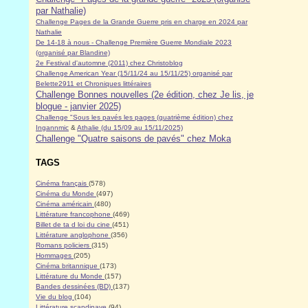
par Nathalie)
Challenge Pages de la Grande Guerre pris en charge en 2024 par
Nathalie
De 14-18 à nous - Challenge Première Guerre Mondiale 2023
(organisé par Blandine)
2e Festival d'automne (2011) chez Christoblog
Challenge American Year (15/11/24 au 15/11/25) organisé par
Belette2911 et Chroniques littéraires
Challenge Bonnes nouvelles (2e édition, chez Je lis, je
blogue - janvier 2025)
Challenge "Sous les pavés les pages (quatrième édition) chez
Ingannmic
&
Athalie (du 15/09 au 15/11/2025)
Challenge "Quatre saisons de pavés" chez Moka
TAGS
Cinéma français
(578)
Cinéma du Monde
(497)
Cinéma américain
(480)
Littérature francophone
(469)
Billet de ta d loi du cine
(451)
Littérature anglophone
(356)
Romans policiers
(315)
Hommages
(205)
Cinéma britannique
(173)
Littérature du Monde
(157)
Bandes dessinées (BD)
(137)
Vie du blog
(104)
Littérature scandinave
(94)