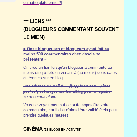
ou autre plateforme ?]
*** LIENS ***
(BLOGUEURS COMMENTANT SOUVENT
LE MIEN)
= Onze blogueuses et blogueurs ayant fait au
moins 500 commentaires chez dasola se
présentent =
On crée un lien lorsqu'un blogueur a commenté au
moins cinq billets en venant à (au moins) deux dates
différentes sur ce blog.
Une adresse de mail (xxx@yyy.fr ou com...) [non
publiée!] est exigée par Canalblog pour enregistrer
votre commentaire.
Vous ne voyez pas tout de suite apparaître votre
commentaire, car il doit d'abord être validé (cela peut
prendre quelques heures)
CINÉMA
(23 BLOGS EN ACTIVITÉ)