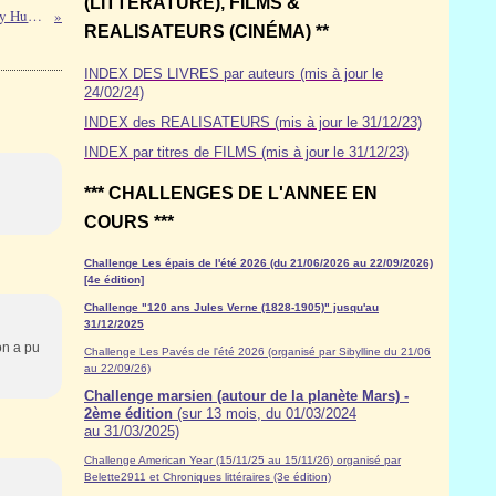
(LITTÉRATURE), FILMS &
Lignes de Faille - Nancy Huston
REALISATEURS (CINÉMA) **
INDEX DES LIVRES par auteurs (mis à jour le
24/02/24)
INDEX des REALISATEURS (mis à jour le 31/12/23)
INDEX par titres de FILMS (mis à jour le 31/12/23)
*** CHALLENGES DE L'ANNEE EN
COURS ***
Challenge Les épais de l'été 2026 (du 21/06/2026 au 22/09/2026)
[4e édition]
Challenge "120 ans Jules Verne (1828-1905)" jusqu'au
31/12/2025
on a pu
Challenge Les Pavés de l'été 2026 (organisé par Sibylline du 21/06
au 22/09/26)
Challenge marsien (autour de la planète Mars) -
2ème édition
(sur 13 mois, du 01/03/2024
au 31/03/2025)
Challenge American Year (15/11/25 au 15/11/26) organisé par
Belette2911 et Chroniques littéraires (3e édition)