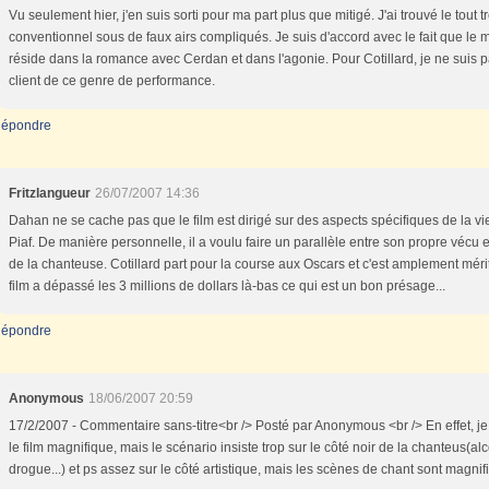
Vu seulement hier, j'en suis sorti pour ma part plus que mitigé. J'ai trouvé le tout t
conventionnel sous de faux airs compliqués. Je suis d'accord avec le fait que le m
réside dans la romance avec Cerdan et dans l'agonie. Pour Cotillard, je ne suis p
client de ce genre de performance.
épondre
Fritzlangueur
26/07/2007 14:36
Dahan ne se cache pas que le film est dirigé sur des aspects spécifiques de la vi
Piaf. De manière personnelle, il a voulu faire un parallèle entre son propre vécu e
de la chanteuse. Cotillard part pour la course aux Oscars et c'est amplement mérit
film a dépassé les 3 millions de dollars là-bas ce qui est un bon présage...
épondre
Anonymous
18/06/2007 20:59
17/2/2007 - Commentaire sans-titre<br /> Posté par Anonymous <br /> En effet, je
le film magnifique, mais le scénario insiste trop sur le côté noir de la chanteus(alc
drogue...) et ps assez sur le côté artistique, mais les scènes de chant sont magnifi