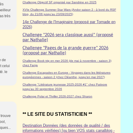
Challenge Objectif SF organisé par Sandrine en 2025
rès
eilleur
XVIe Challenge Summer Star Wars (Andor saison 2 - à bord du RSF
blog, du 21/06 jusqu'au 23/09/2025)
as très
14e Challenge de l'Imaginaire (proposé par Tornade en
2026)
Challenge "2026 sera classique aussi" (proposé
par Nathalie)
Challenge "Pages de la grande guerre" 2026
(proposé par Nathalie)
e de
Challenge Book trip en mer 2026 (de mai à novembre - saison 3)
chez Fanja
t celui
é. le
Challenge Escapades en Europe - Voyages dans les littératures
européennes - saison 2 (chez Cléanthe, jusqu'en mai 2027)
Challenge "Littérature jeunesse 2025-2026 #1" chez Pativore
jusqu'au 30 septembre 2026
Challenge Polar et Thriller 2026-2027 chez Sharon
** LE SITE DU STATISTICIEN **
 trouve
ool,
Destination Données (des données de qualité / des
ques...
informations vérifiées) [ou bien VOS stats canalblog -