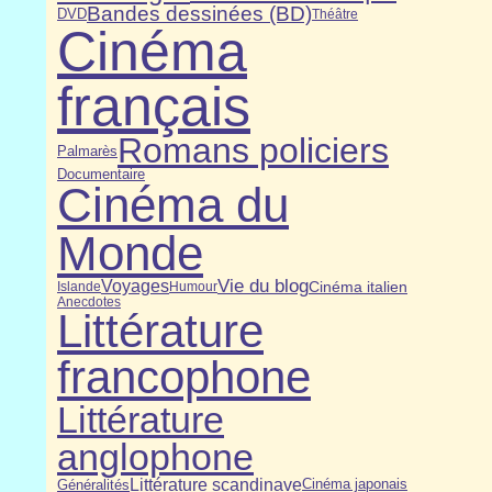
Bandes dessinées (BD)
DVD
Théâtre
Cinéma
français
Romans policiers
Palmarès
Documentaire
Cinéma du
Monde
Vie du blog
Voyages
Cinéma italien
Islande
Humour
Anecdotes
Littérature
francophone
Littérature
anglophone
Littérature scandinave
Cinéma japonais
Généralités