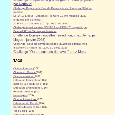
par Nathalie)
Challenge Pages de la Grande Guerre pris en charge en 2024 par
Nathalie
De 14-18 à nous - Challenge Première Guerre Mondiale 2023
(organisé par Blandine)
2e Festival d'automne (2011) chez Christoblog
Challenge American Year (15/11/24 au 15/11/25) organisé par
Belette2911 et Chroniques littéraires
Challenge Bonnes nouvelles (2e édition, chez Je lis, je
blogue - janvier 2025)
Challenge "Sous les pavés les pages (quatrième édition) chez
Ingannmic
&
Athalie (du 15/09 au 15/11/2025)
Challenge "Quatre saisons de pavés" chez Moka
TAGS
Cinéma français
(578)
Cinéma du Monde
(497)
Cinéma américain
(480)
Littérature francophone
(469)
Billet de ta d loi du cine
(451)
Littérature anglophone
(356)
Romans policiers
(315)
Hommages
(205)
Cinéma britannique
(173)
Littérature du Monde
(157)
Bandes dessinées (BD)
(137)
Vie du blog
(104)
Littérature scandinave
(94)