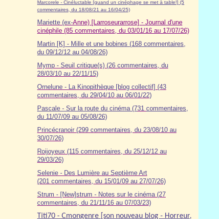
Marcorele - Cinéluctable [quand un cinéphage se met à table!] (5
commentaires, du 18/08/21 au 16/04/25)
Mariette (ex-
Anne) [Larroseurarrose] - Journal d'une
cinéphile (85 commentaires, du 03/01/16 au 17/07/26)
Martin [K] - Mille et une bobines (168 commentaires,
du 09/12/12 au 04/08/26)
Mymp - Seuil critique(s) (26 commentaires, du
28/03/10 au 22/11/15)
Ornelune - La Kinopithèque [blog collectif] (43
commentaires, du 29/04/10 au 06/01/22)
Pascale - Sur la route du cinéma (7
31
commentaires,
du 11/07/09 au 05/08/26)
Princécranoir (299 commentaires, du 23/08/10 au
30/07/26)
Roijoyeux (115 commentaires, du 25/12/12 au
29/03/26)
Selenie - Des Lumière au Septième Art
(201 commentaires, du 15/01/09 au 27/07/26)
Strum - [New]strum - Notes sur le cinéma (27
commentaires, du 21/11/16 au 07/03/23)
Titi70 - Cmongenre [son nouveau blog - Horreur,