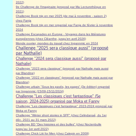
2022)
9e Challenge de l'Imaginaire (proposé par Ma Lecturothèque en
2021)
Challenge Book trip en mer 2025 (de mai à novembre - saison 2)
chez Fanja
Challenge Book trip en mer organisé par Fanja de février à novembre
2024
Challenge Escapades en Europe - Voyages dans les littératures
européennes (chez Cléanthe, jusqu'en avril 2026)
Monde ouvrier, mondes du travail chez Ingannmic en 2024
Challenge "2025 sera classique aussi" (proposé
par Nathalie)
Challenge "2024 sera classique aussi" (proposé par
Nathalie)
Challenge "2023 sera classique" (proposé par Nathalie mais aussi
par Blandine)
Challenge "2022 en classiques" (proposé par Nathalie mais aussi par
Blandine)
Challenge urbain "Sous les pavés, les pages" (3e édition) organisé
par Ingannmic (15/09-15/11/2024)
Challenge "Les classiques c'est fantastique" (5e
saison, 2024-2025) organisé par Moka et Fanny
Challenge "Les classiques c'est fantastique" 2023-2024 proposé par
Moka et Fanny
Challenge "Winter short stories in SFF" (chez Celindanaé, du 1er
déc. 2021 au 31 mars 2022)
Challenge BD "Des histoires et des bulles" (chez Noctenbulle
jusqu'au 1er avril 2022)
Challenge Chick Litt for Men (chez Calepin en 2009)