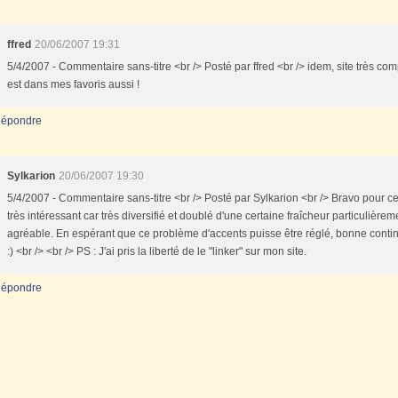
ffred
20/06/2007 19:31
5/4/2007 - Commentaire sans-titre <br /> Posté par ffred <br /> idem, site très compl
est dans mes favoris aussi !
épondre
Sylkarion
20/06/2007 19:30
5/4/2007 - Commentaire sans-titre <br /> Posté par Sylkarion <br /> Bravo pour c
très intéressant car très diversifié et doublé d'une certaine fraîcheur particulièrem
agréable. En espérant que ce problème d'accents puisse être réglé, bonne conti
:) <br /> <br /> PS : J'ai pris la liberté de le "linker" sur mon site.
épondre