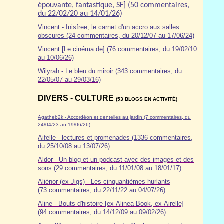
épouvante, fantastique, SF] (50 commentaires,
du 22/02/20 au 14/01/26)
Vincent - Inisfree, le carnet d'un accro aux salles
obscures (24 commentaires, du 20/12/07 au 17/06/24)
Vincent [Le cinéma de] (76 commentaires, du 19/02/10
au 10/06/26)
Wilyrah - Le bleu du miroir (343 commentaires, du
22/05/07 au 29/03/16)
DIVERS - CULTURE
(53 BLOGS EN ACTIVITÉ)
Agatheb2k - Accordéon et dentelles au jardin (7 commentaires, du
24/04/23 au 19/06/26)
Aifelle - lectures et promenades (1336 commentaires,
du 25/10/08 au 13/07/26)
Aldor
- Un blog et un podcast avec des images et des
sons (29 commentaires, du 11/01/08 au 18/01/17)
Aliénor (ex-Jigs) - Les cinquantièmes hurlants
(73 commentaires, du 22/11/22 au 04/07/26)
Aline - Bouts d'histoire [ex-Alinea Book, ex-Airelle]
(94 commentaires, du 14/12/09 au 09/02/26)