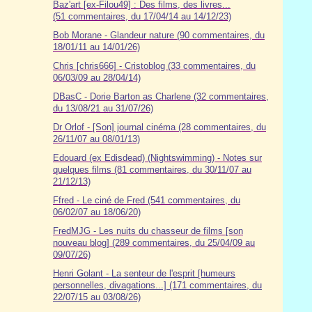
Baz'art [ex-Filou49] : Des films, des livres...
(51 commentaires, du 17/04/14 au 14/12/23)
Bob Morane - Glandeur nature (90 commentaires, du
18/01/11 au 14/01/26)
Chris [chris666] - Cristoblog (33 commentaires, du
06/03/09 au 28/04/14)
DBasC - Dorie Barton as Charlene (32 commentaires,
du 13/08/21 au 31/07/26)
Dr Orlof - [Son] journal cinéma (28 commentaires, du
26/11/07 au 08/01/13)
Edouard (ex Edisdead) (Nightswimming) - Notes sur
quelques films (81 commentaires, du 30/11/07 au
21/12/13)
Ffred - Le ciné de Fred (541 commentaires, du
06/02/07 au 18/06/20)
FredMJG - Les nuits du chasseur de films [son
nouveau blog] (289 commentaires, du 25/04/09 au
09/07/26)
Henri Golant - La senteur de l'esprit [humeurs
personnelles, divagations...] (171 commentaires, du
22/07/15 au 03/08/26)