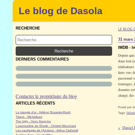
Le blog de Dasola
RECHERCHE
LE BLOG 
31 mars 
IMDB - I
Depuis que j
DERNIERS COMMENTAIRES
donc tout es
réalisateurs
liens vers d
passionné ou
tournages, l
données est
Contacter le propriétaire du blog
chargé, des 
ARTICLES RÉCENTS
Posté par d
Le triangle d'or - Hélène Rosselet-Ruizh
Tags:
Génér
Titanic - Michelluzzi
The Ugly - Yeon Sang-ho
L'aventurière de l'Etoile - Christel Mouchard
Daniel 
Les naufragés de l'Arctique - Arthur Catherall
Sudden Fear - David Miller