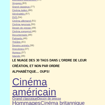
Voyages
(93)
Grand classique
(77)
Cinéma italien
(66)
Généralités
(57)
DVD
(54)
Cinéma allemand
(51)
Cinéma japonais
(50)
Dessin de presse
(49)
Cinéma espagnol
(46)
Documentaire
(46)
Palmarès
(46)
Théâtre
(41)
Dessins animés
(38)
Anecdotes
(37)
Humour
(37)
Islande
(36)
LE NUAGE DES 30 TAGS DANS L'ORDRE DE LEUR
CRÉATION, ET NON PAR ORDRE
ALPHABÉTIQUE... OUPS!
Cinéma
américain
Grand classique
Dessin de presse
Hommages
Cinéma britannique