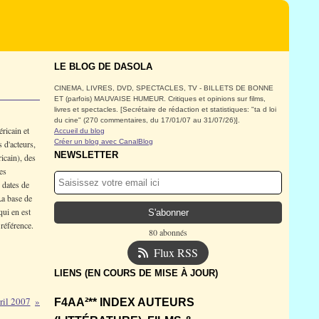
LE BLOG DE DASOLA
CINEMA, LIVRES, DVD, SPECTACLES, TV - BILLETS DE BONNE
ET (parfois) MAUVAISE HUMEUR. Critiques et opinions sur films,
livres et spectacles. [Secrétaire de rédaction et statistiques: "ta d loi
du cine" (270 commentaires, du 17/01/07 au 31/07/26)].
éricain et
Accueil du blog
Créer un blog avec CanalBlog
 d'acteurs,
NEWSLETTER
icain), des
es
 dates de
La base de
qui en est
référence.
80 abonnés
Flux RSS
LIENS (EN COURS DE MISE À JOUR)
ril 2007
F4AA²** INDEX AUTEURS