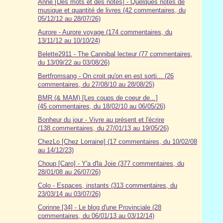
Anne [Des mots et des notes] - Quelques notes de
musique et quantité de livres (42 commentaires, du
05/12/12 au 28/07/26)
Aurore - Aurore voyage (174 commentaires, du
13/11/12 au 10/10/24)
Belette2911 - The Cannibal lecteur (77 commentaires,
du 13/09/22 au 03/08/26)
Bertfromsang - On croit qu'on en est sorti... (26
commentaires, du 27/08/10 au 28/08/25)
BMR (& MAM) [Les coups de coeur de...]
(45 commentaires, du 18/02/10 au 06/05/26)
Bonheur du jour - Vivre au présent et l'écrire
(138 commentaires, du 27/01/13 au 19/05/26)
ChezLo [Chez Lorraine] (17 commentaires, du 10/02/08
au 14/12/23)
Choup [Caro] - Y'a d'la Joie (377 commentaires, du
28/01/08 au 26/07/26)
Colo - Espaces, instants (313 commentaires, du
23/03/14 au 03/07/26)
Corinne [34] - Le blog d'une Provinciale (28
commentaires, du 06/01/13 au 03/12/14)