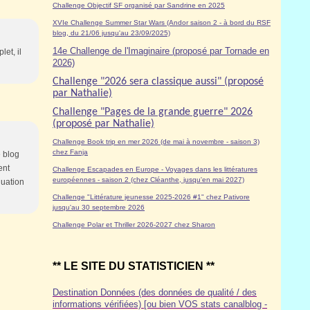
Challenge Objectif SF organisé par Sandrine en 2025
XVIe Challenge Summer Star Wars (Andor saison 2 - à bord du RSF
blog, du 21/06 jusqu'au 23/09/2025)
14e Challenge de l'Imaginaire (proposé par Tornade en
et, il
2026)
Challenge "2026 sera classique aussi" (proposé
par Nathalie)
Challenge "Pages de la grande guerre" 2026
(proposé par Nathalie)
Challenge Book trip en mer 2026 (de mai à novembre - saison 3)
chez Fanja
e blog
ent
Challenge Escapades en Europe - Voyages dans les littératures
européennes - saison 2 (chez Cléanthe, jusqu'en mai 2027)
nuation
Challenge "Littérature jeunesse 2025-2026 #1" chez Pativore
jusqu'au 30 septembre 2026
Challenge Polar et Thriller 2026-2027 chez Sharon
** LE SITE DU STATISTICIEN **
Destination Données (des données de qualité / des
informations vérifiées) [ou bien VOS stats canalblog -