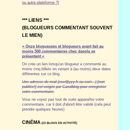
ou autre plateforme ?]
*** LIENS ***
(BLOGUEURS COMMENTANT SOUVENT
LE MIEN)
= Onze blogueuses et blogueurs ayant fait au
moins 500 commentaires chez dasola se
présentent =
On crée un lien lorsqu'un blogueur a commenté au
moins cinq billets en venant à (au moins) deux dates
différentes sur ce blog.
Une adresse de mail (xxx@yyy.fr ou com...) [non
publiée!] est exigée par Canalblog pour enregistrer
votre commentaire.
Vous ne voyez pas tout de suite apparaître votre
commentaire, car il doit d'abord être validé (cela peut
prendre quelques heures)
CINÉMA
(23 BLOGS EN ACTIVITÉ)