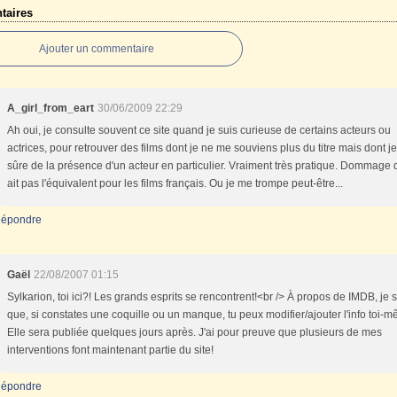
aires
Ajouter un commentaire
A_girl_from_eart
30/06/2009 22:29
Ah oui, je consulte souvent ce site quand je suis curieuse de certains acteurs ou
actrices, pour retrouver des films dont je ne me souviens plus du titre mais dont je
sûre de la présence d'un acteur en particulier. Vraiment très pratique. Dommage qu
ait pas l'équivalent pour les films français. Ou je me trompe peut-être...
épondre
Gaël
22/08/2007 01:15
Sylkarion, toi ici?! Les grands esprits se rencontrent!<br /> À propos de IMDB, je 
que, si constates une coquille ou un manque, tu peux modifier/ajouter l'info toi-
Elle sera publiée quelques jours après. J'ai pour preuve que plusieurs de mes
interventions font maintenant partie du site!
épondre