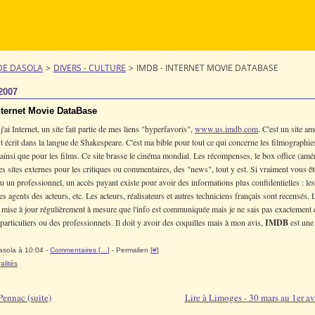
DE DASOLA
>
DIVERS - CULTURE
>
IMDB - INTERNET MOVIE DATABASE
2007
nternet Movie DataBase
'ai Internet, un site fait partie de mes liens "hyperfavoris",
www.us.imdb.com
. C'est un site am
t écrit dans la langue de Shakespeare. C'est ma bible pour tout ce qui concerne les filmographies
 ainsi que pour les films. Ce site brasse le cinéma mondial. Les récompenses, le box office (amér
es sites externes pour les critiques ou commentaires, des "news", tout y est. Si vraiment vous êt
 un professionnel, un accès payant existe pour avoir des informations plus confidentielles : les
es agents des acteurs, etc. Les acteurs, réalisateurs et autres techniciens français sont recensés. 
 mise à jour régulièrement à mesure que l'info est communiquée mais je ne sais pas exactement 
particuliers ou des professionnels. Il doit y avoir des coquilles mais à mon avis,
IMDB
est une 
asola à 10:04 -
Commentaires [
…
]
- Permalien [
#
]
alités
Pennac (suite)
Lire à Limoges - 30 mars au 1er av