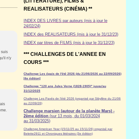
(LITTÉRATURE), FILMS &
REALISATEURS (CINÉMA) **
INDEX DES LIVRES par auteurs (mis à jour le
24/02/24)
INDEX des REALISATEURS (mis à jour le 31/12/23)
INDEX par titres de FILMS (mis à jour le 31/12/23)
 suis
*** CHALLENGES DE L'ANNEE EN
'il n'y
COURS ***
Challenge Les épais de l'été 2026 (du 21/06/2026 au 22/09/2026)
[4e édition]
Challenge "120 ans Jules Verne (1828-1905)" jusqu'au
31/12/2025
Challenge Les Pavés de l'été 2026 (organisé par Sibylline du 21/06
au 22/09/26)
sais
même.
Challenge marsien (autour de la planète Mars) -
2ème édition
(sur 13 mois, du 01/03/2024
au 31/03/2025)
Challenge American Year (15/11/25 au 15/11/26) organisé par
Belette2911 et Chroniques littéraires (3e édition)