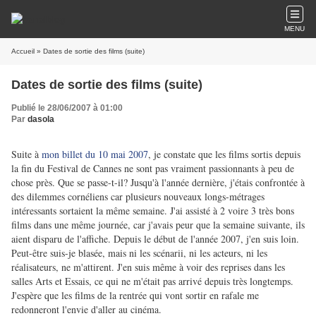
MENU
Accueil
» Dates de sortie des films (suite)
Dates de sortie des films (suite)
Publié le 28/06/2007 à 01:00
Par
dasola
Suite à
mon billet du 10 mai 2007
, je constate que les films sortis depuis
la fin du Festival de Cannes ne sont pas vraiment passionnants à peu de
chose près. Que se passe-t-il? Jusqu'à l'année dernière, j'étais confrontée à
des dilemmes cornéliens car plusieurs nouveaux longs-métrages
intéressants sortaient la même semaine. J'ai assisté à 2 voire 3 très bons
films dans une même journée, car j'avais peur que la semaine suivante, ils
aient disparu de l'affiche. Depuis le début de l'année 2007, j'en suis loin.
Peut-être suis-je blasée, mais ni les scénarii, ni les acteurs, ni les
réalisateurs, ne m'attirent. J'en suis même à voir des reprises dans les
salles Arts et Essais, ce qui ne m'était pas arrivé depuis très longtemps.
J'espère que les films de la rentrée qui vont sortir en rafale me
redonneront l'envie d'aller au cinéma.