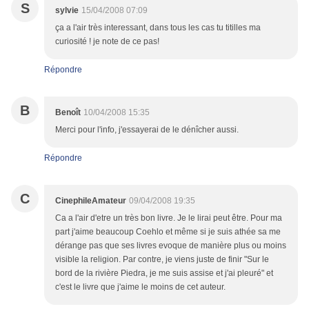
S
sylvie
15/04/2008 07:09
ça a l'air très interessant, dans tous les cas tu titilles ma
curiosité ! je note de ce pas!
Répondre
B
Benoît
10/04/2008 15:35
Merci pour l'info, j'essayerai de le dénîcher aussi.
Répondre
C
CinephileAmateur
09/04/2008 19:35
Ca a l'air d'etre un très bon livre. Je le lirai peut être. Pour ma
part j'aime beaucoup Coehlo et même si je suis athée sa me
dérange pas que ses livres evoque de manière plus ou moins
visible la religion. Par contre, je viens juste de finir "Sur le
bord de la rivière Piedra, je me suis assise et j'ai pleuré" et
c'est le livre que j'aime le moins de cet auteur.