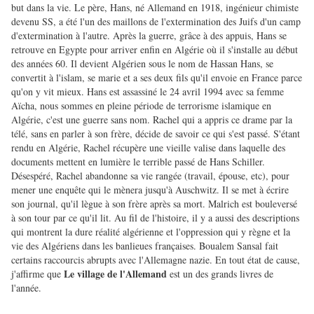
but dans la vie.
Le père, Hans, né Allemand en 1918, ingénieur chimiste
devenu SS, a été l'un des maillons de l'extermination des Juifs d'un camp
d'extermination à l'autre. Après la guerre, grâce à des appuis, Hans se
retrouve en Egypte pour arriver enfin en Algérie où il s'installe au début
des années 60. Il devient Algérien sous le nom de Hassan Hans, se
convertit à l'islam, se marie et a ses deux fils qu'il envoie en France parce
qu'on y vit mieux. Hans est assassiné le 24 avril 1994 avec sa femme
Aïcha, nous sommes en pleine période de terrorisme islamique en
Algérie, c'est une guerre sans nom. Rachel qui a appris ce drame par la
télé, sans en parler à son frère, décide de savoir ce qui s'est passé. S'étant
rendu en Algérie, Rachel récupère une vieille valise dans laquelle des
documents mettent en lumière le terrible passé de Hans Schiller.
Désespéré, Rachel abandonne sa vie rangée (travail, épouse, etc), pour
mener une enquête qui le mènera jusqu'à Auschwitz. Il se met à écrire
son journal, qu'il lègue à son frère après sa mort.
Malrich est bouleversé
à son tour par ce qu'il lit. Au fil de l'histoire, il y a aussi des descriptions
qui montrent la dure réalité algérienne et l'oppression qui y règne et la
vie des Algériens dans les banlieues françaises. Boualem Sansal fait
certains raccourcis abrupts avec l'Allemagne nazie. En tout état de cause,
Le village de l'Allemand
j'affirme que
est un des grands livres de
l'année.