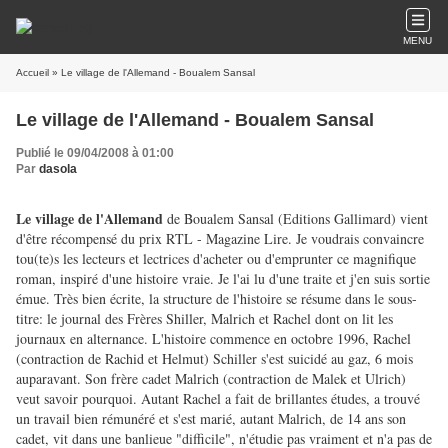
MENU
Accueil
» Le village de l'Allemand - Boualem Sansal
Le village de l'Allemand - Boualem Sansal
Publié le 09/04/2008 à 01:00
Par
dasola
Le village de l'Allemand
de Boualem Sansal (Editions Gallimard) vient
d'être récompensé du prix RTL - Magazine Lire. Je voudrais convaincre
tou(te)s les lecteurs et lectrices d'acheter ou d'emprunter ce magnifique
roman, inspiré d'une histoire vraie. Je l'ai lu d'une traite et j'en suis sortie
émue. Très bien écrite, la structure de l'histoire se résume dans le sous-
titre: le journal des Frères Shiller, Malrich et Rachel dont on lit les
journaux en alternance. L'histoire commence en octobre 1996, Rachel
(contraction de Rachid et Helmut) Schiller s'est suicidé au gaz, 6 mois
auparavant. Son frère cadet Malrich (contraction de Malek et Ulrich)
veut savoir pourquoi.
Autant Rachel a fait de brillantes études, a trouvé
un travail bien rémunéré et s'est marié, autant Malrich, de 14 ans son
cadet, vit dans une
banlieue "difficile", n'étudie pas vraiment et n'a pas de