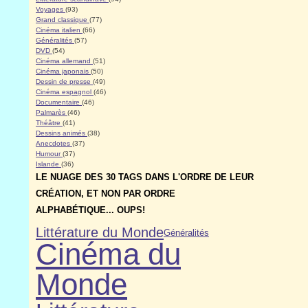
Voyages
(93)
Grand classique
(77)
Cinéma italien
(66)
Généralités
(57)
DVD
(54)
Cinéma allemand
(51)
Cinéma japonais
(50)
Dessin de presse
(49)
Cinéma espagnol
(46)
Documentaire
(46)
Palmarès
(46)
Théâtre
(41)
Dessins animés
(38)
Anecdotes
(37)
Humour
(37)
Islande
(36)
LE NUAGE DES 30 TAGS DANS L'ORDRE DE LEUR
CRÉATION, ET NON PAR ORDRE
ALPHABÉTIQUE... OUPS!
Littérature du Monde
Généralités
Cinéma du
Monde