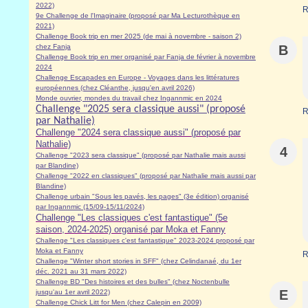
2022)
R
9e Challenge de l'Imaginaire (proposé par Ma Lecturothèque en
2021)
Challenge Book trip en mer 2025 (de mai à novembre - saison 2)
chez Fanja
B
Challenge Book trip en mer organisé par Fanja de février à novembre
2024
Challenge Escapades en Europe - Voyages dans les littératures
européennes (chez Cléanthe, jusqu'en avril 2026)
Monde ouvrier, mondes du travail chez Ingannmic en 2024
Challenge "2025 sera classique aussi" (proposé
R
par Nathalie)
Challenge "2024 sera classique aussi" (proposé par
Nathalie)
4
Challenge "2023 sera classique" (proposé par Nathalie mais aussi
par Blandine)
Challenge "2022 en classiques" (proposé par Nathalie mais aussi par
Blandine)
Challenge urbain "Sous les pavés, les pages" (3e édition) organisé
par Ingannmic (15/09-15/11/2024)
Challenge "Les classiques c'est fantastique" (5e
saison, 2024-2025) organisé par Moka et Fanny
Challenge "Les classiques c'est fantastique" 2023-2024 proposé par
Moka et Fanny
R
Challenge "Winter short stories in SFF" (chez Celindanaé, du 1er
déc. 2021 au 31 mars 2022)
Challenge BD "Des histoires et des bulles" (chez Noctenbulle
E
jusqu'au 1er avril 2022)
Challenge Chick Litt for Men (chez Calepin en 2009)