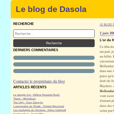
Le blog de Dasola
RECHERCHE
LE BLOG 
1 juin 20
L'or du 
Ce film do
DERNIERS COMMENTAIRES
ma part, je
un billet.
circonstan
Hollandai
dans une vi
parce qu'u
Contacter le propriétaire du blog
dort) de J
Hayden). A
ARTICLES RÉCENTS
Hollandai
Le triangle d'or - Hélène Rosselet-Ruizh
vont escro
Titanic - Michelluzzi
d'autant p
The Ugly - Yeon Sang-ho
deux des tr
L'aventurière de l'Etoile - Christel Mouchard
scène par 
Les naufragés de l'Arctique - Arthur Catherall
Sudden Fear - David Miller