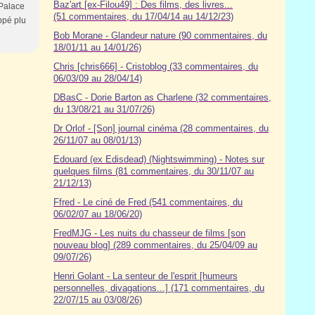
Baz'art [ex-Filou49] : Des films, des livres...
 Palace
(51 commentaires, du 17/04/14 au 14/12/23)
ppé plu
Bob Morane - Glandeur nature (90 commentaires, du
18/01/11 au 14/01/26)
Chris [chris666] - Cristoblog (33 commentaires, du
06/03/09 au 28/04/14)
DBasC - Dorie Barton as Charlene (32 commentaires,
du 13/08/21 au 31/07/26)
Dr Orlof - [Son] journal cinéma (28 commentaires, du
26/11/07 au 08/01/13)
Edouard (ex Edisdead) (Nightswimming) - Notes sur
quelques films (81 commentaires, du 30/11/07 au
21/12/13)
Ffred - Le ciné de Fred (541 commentaires, du
06/02/07 au 18/06/20)
FredMJG - Les nuits du chasseur de films [son
nouveau blog] (289 commentaires, du 25/04/09 au
09/07/26)
Henri Golant - La senteur de l'esprit [humeurs
personnelles, divagations...] (171 commentaires, du
22/07/15 au 03/08/26)