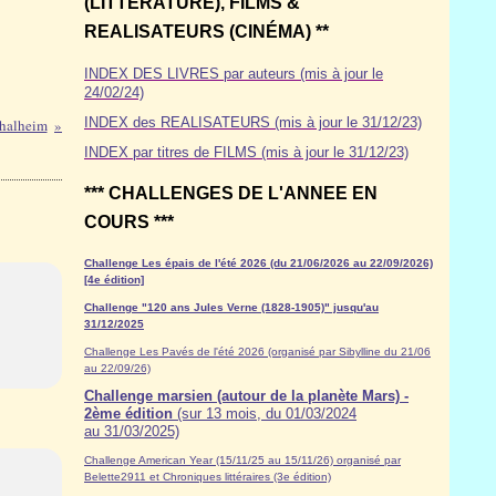
(LITTÉRATURE), FILMS &
REALISATEURS (CINÉMA) **
INDEX DES LIVRES par auteurs (mis à jour le
24/02/24)
INDEX des REALISATEURS (mis à jour le 31/12/23)
 Thalheim
INDEX par titres de FILMS (mis à jour le 31/12/23)
*** CHALLENGES DE L'ANNEE EN
COURS ***
Challenge Les épais de l'été 2026 (du 21/06/2026 au 22/09/2026)
[4e édition]
Challenge "120 ans Jules Verne (1828-1905)" jusqu'au
31/12/2025
Challenge Les Pavés de l'été 2026 (organisé par Sibylline du 21/06
au 22/09/26)
Challenge marsien (autour de la planète Mars) -
2ème édition
(sur 13 mois, du 01/03/2024
au 31/03/2025)
Challenge American Year (15/11/25 au 15/11/26) organisé par
Belette2911 et Chroniques littéraires (3e édition)