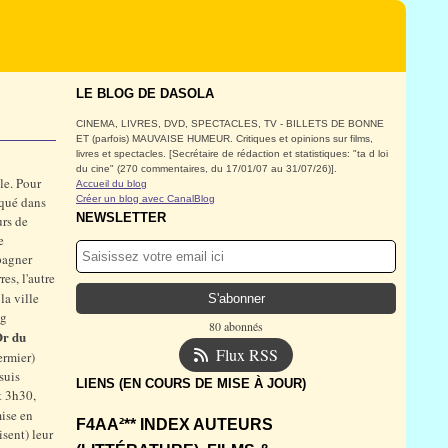
LE BLOG DE DASOLA
CINEMA, LIVRES, DVD, SPECTACLES, TV - BILLETS DE BONNE
ET (parfois) MAUVAISE HUMEUR. Critiques et opinions sur films,
livres et spectacles. [Secrétaire de rédaction et statistiques: "ta d loi
du cine" (270 commentaires, du 17/01/07 au 31/07/26)].
le. Pour
Accueil du blog
iqué dans
Créer un blog avec CanalBlog
NEWSLETTER
urs de
e
pagner
es, l'autre
a ville
ng
80 abonnés
Or du
Flux RSS
ermier)
suis
LIENS (EN COURS DE MISE À JOUR)
t 3h30,
mise en
F4AA²** INDEX AUTEURS
sent) leur