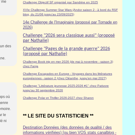
r me
Challenge Objectif SF organisé par Sandrine en 2025
XVIe Challenge Summer Star Wars (Andor saison 2 - à bord du RSF
blog, du 21/06 jusqu'au 23/09/2025)
14e Challenge de l'Imaginaire (proposé par Tornade en
2026)
Challenge "2026 sera classique aussi" (proposé
par Nathalie)
 un des
Challenge "Pages de la grande guerre" 2026
(proposé par Nathalie)
ane.
Challenge Book trip en mer 2026 (de mai à novembre - saison 3)
chez Fanja
Challenge Escapades en Europe - Voyages dans les littératures
européennes - saison 2 (chez Cléanthe, jusqu'en mai 2027)
Challenge "Littérature jeunesse 2025-2026 #1" chez Pativore
jusqu'au 30 septembre 2026
emps où
Challenge Polar et Thriller 2026-2027 chez Sharon
 genre
émoire.
r le
** LE SITE DU STATISTICIEN **
dé ni
Destination Données (des données de qualité / des
informations vérifiées) [ou bien VOS stats canalblog -