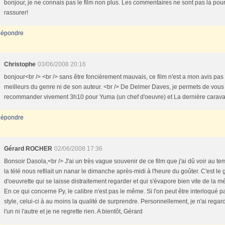
bonjour, je ne connais pas le film non plus. Les commentaires ne sont pas là pou
rassurer!
épondre
Christophe
03/06/2008 20:16
bonjour<br /> <br /> sans être foncièrement mauvais, ce film n'est a mon avis pas
meilleurs du genre ni de son auteur. <br /> De Delmer Daves, je permets de vous
recommander vivement 3h10 pour Yuma (un chef d'oeuvre) et La dernière carav
épondre
Gérard ROCHER
02/06/2008 17:36
Bonsoir Dasola,<br /> J'ai un très vague souvenir de ce film que j'ai dû voir au t
la télé nous refilait un nanar le dimanche après-midi à l'heure du goûter. C'est le
d'oeuvrette qui se laisse distraitement regarder et qui s'évapore bien vite de la m
En ce qui concerne Py, le calibre n'est pas le même. Si l'on peut être interloqué pa
style, celui-ci à au moins la qualité de surprendre. Personnellement, je n'ai regar
l'un ni l'autre et je ne regrette rien. A bientôt, Gérard