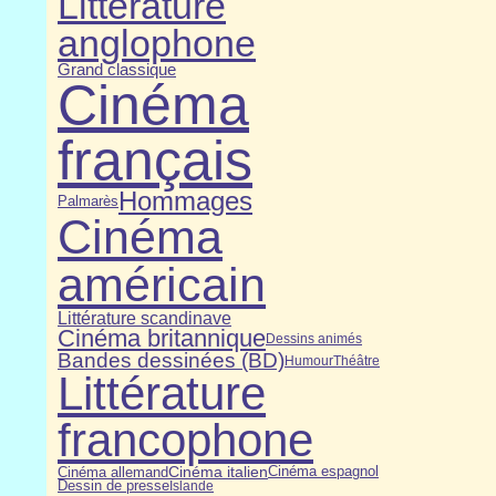
Littérature
anglophone
Grand classique
Cinéma
français
Hommages
Palmarès
Cinéma
américain
Littérature scandinave
Cinéma britannique
Dessins animés
Bandes dessinées (BD)
Humour
Théâtre
Littérature
francophone
Cinéma italien
Cinéma allemand
Cinéma espagnol
Dessin de presse
Islande