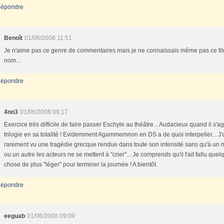
épondre
Benoît
01/06/2008 11:51
Je n'aime pas ce genre de commentaires mais je ne connaissais même pas ce fi
nom...
épondre
4nn3
01/06/2008 09:17
Exercice très difficile de faire passer Eschyle au théâtre... Audacieux quand il s'ag
trilogie en sa totalité ! Evidemment Agammemnon en DS a de quoi interpeller... J'
rarement vu une tragédie grecque rendue dans toute son intensité sans qu'à un
ou un autre les acteurs ne se mettent à "crier"... Je comprends qu'il t'ait fallu quel
chose de plus "léger" pour terminer la journée ! A bientôt.
épondre
eeguab
01/06/2008 09:09