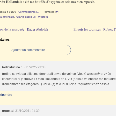
r du Hollandais
a été ma bouffée d'oxygène et cela m'a bien reposée.
asola à 01:00 -
Commentaires [
…
]
- Permalien [
#
]
a américain
,
Grand classique
,
Western
on de la mosquée - Kader Abdolah
Et puis les touristes - Robert
aires
Ajouter un commentaire
tadloiducine
15/11/2025 23:38
(re)lire ce (vieux) billet me donnerait envie de voir ce (vieux) western!<br /> Je
chercherai si je trouve L'Or du Hollandais en DVD (dasola va encore me maudire
d'encombrer ses étagères...).<br /> (s) ta d loi du cine, "squatter" chez dasola
épondre
orpostal
31/10/2011 11:39