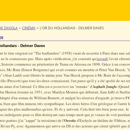
DE DASOLA
>
CINÉMA
>
L'OR DU HOLLANDAIS - DELMER DAVES
08
Hollandais - Delmer Daves
nt le titre original est "The badlanders" (1958) vient de ressortir à Paris dans une sal
 ne le connaissais pas. Mais après vérification, j'ai constaté qu'
eeguab
l'avait chron
 L'histoire commence au pénitentier de Yuma en Arizona en 1898. Grâce à un conco
ces, Mc Bain (Ernest Borgnine) qui avait commis un meurtre et Peter Van Hoeck, "l
s" (Alan Ladd) sont libérés le même jour. Van Hoeck propose à Mc Bain de l'accom
lle (Prescott) que tous les deux connaissent, l'un parce qu'il y a été spolié de ses terr
Asphalt Jungle
ne mine d'or l'attend. Ce film est
a posteriori
un "remake" d'
(Quand l
ohn Huston (tourné en 1951, avec Marilyn Monroe qui débutait, Sam Jaffé et Sterli
l'
dapté d'un roman de William Burnett, et malgré les réserves d'eeguab, je trouve
s
, bien que film mineur, très sympathique. Les deux héros (l'un géologue et l'autre f
quer des plus malhonnêtes qu'eux. Et ils y arrivent. Cela finit très bien pour eux. Je 
lus indulgente pour ce film distrayant sans temps mort que je venais de voir pendan
Orestie
ois parties (j'ai "zappé" la troisième) de l'
d'Eschyle au théâtre de l'Odéon, 
Olivier Py, avec Agamemnon qui arrive en DS et des acteurs qui crient (plutôt que di