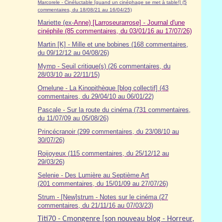
Marcorele - Cinéluctable [quand un cinéphage se met à table!] (5
commentaires, du 18/08/21 au 16/04/25)
Mariette (ex-
Anne) [Larroseurarrose] - Journal d'une
cinéphile (85 commentaires, du 03/01/16 au 17/07/26)
Martin [K] - Mille et une bobines (168 commentaires,
du 09/12/12 au 04/08/26)
Mymp - Seuil critique(s) (26 commentaires, du
28/03/10 au 22/11/15)
Ornelune - La Kinopithèque [blog collectif] (43
commentaires, du 29/04/10 au 06/01/22)
Pascale - Sur la route du cinéma (7
31
commentaires,
du 11/07/09 au 05/08/26)
Princécranoir (299 commentaires, du 23/08/10 au
30/07/26)
Roijoyeux (115 commentaires, du 25/12/12 au
29/03/26)
Selenie - Des Lumière au Septième Art
(201 commentaires, du 15/01/09 au 27/07/26)
Strum - [New]strum - Notes sur le cinéma (27
commentaires, du 21/11/16 au 07/03/23)
Titi70 - Cmongenre [son nouveau blog - Horreur,