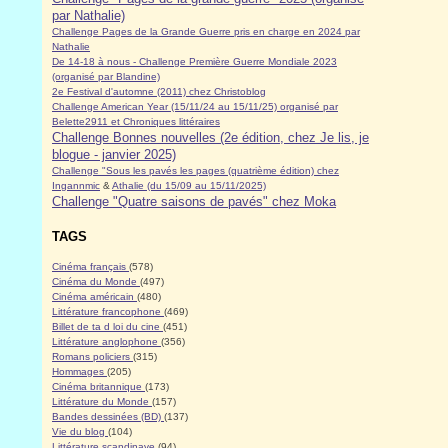
par Nathalie)
Challenge Pages de la Grande Guerre pris en charge en 2024 par
Nathalie
De 14-18 à nous - Challenge Première Guerre Mondiale 2023
(organisé par Blandine)
2e Festival d'automne (2011) chez Christoblog
Challenge American Year (15/11/24 au 15/11/25) organisé par
Belette2911 et Chroniques littéraires
Challenge Bonnes nouvelles (2e édition, chez Je lis, je
blogue - janvier 2025)
Challenge "Sous les pavés les pages (quatrième édition) chez
Ingannmic
&
Athalie (du 15/09 au 15/11/2025)
Challenge "Quatre saisons de pavés" chez Moka
TAGS
Cinéma français
(578)
Cinéma du Monde
(497)
Cinéma américain
(480)
Littérature francophone
(469)
Billet de ta d loi du cine
(451)
Littérature anglophone
(356)
Romans policiers
(315)
Hommages
(205)
Cinéma britannique
(173)
Littérature du Monde
(157)
Bandes dessinées (BD)
(137)
Vie du blog
(104)
Littérature scandinave
(94)