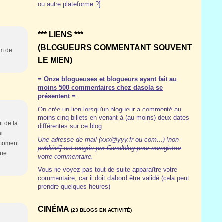
ou autre plateforme ?]
*** LIENS ***
(BLOGUEURS COMMENTANT SOUVENT
lm de
LE MIEN)
= Onze blogueuses et blogueurs ayant fait au
moins 500 commentaires chez dasola se
présentent =
On crée un lien lorsqu'un blogueur a commenté au
moins cinq billets en venant à (au moins) deux dates
it de la
différentes sur ce blog.
ai
Une adresse de mail (xxx@yyy.fr ou com...) [non
 moment
publiée!] est exigée par Canalblog pour enregistrer
que
votre commentaire.
Vous ne voyez pas tout de suite apparaître votre
commentaire, car il doit d'abord être validé (cela peut
prendre quelques heures)
CINÉMA
(23 BLOGS EN ACTIVITÉ)