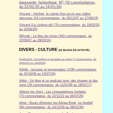
épouvante, fantastique, SF] (50 commentaires,
du 22/02/20 au 14/01/26)
Vincent - Inisfree, le carnet d'un accro aux salles
obscures (24 commentaires, du 20/12/07 au 17/06/24)
Vincent [Le cinéma de] (76 commentaires, du 19/02/10
au 10/06/26)
Wilyrah - Le bleu du miroir (343 commentaires, du
22/05/07 au 29/03/16)
DIVERS - CULTURE
(53 BLOGS EN ACTIVITÉ)
Agatheb2k - Accordéon et dentelles au jardin (7 commentaires, du
24/04/23 au 19/06/26)
Aifelle - lectures et promenades (1336 commentaires,
du 25/10/08 au 13/07/26)
Aldor
- Un blog et un podcast avec des images et des
sons (29 commentaires, du 11/01/08 au 18/01/17)
Aliénor (ex-Jigs) - Les cinquantièmes hurlants
(73 commentaires, du 22/11/22 au 04/07/26)
Aline - Bouts d'histoire [ex-Alinea Book, ex-Airelle]
(94 commentaires, du 14/12/09 au 09/02/26)