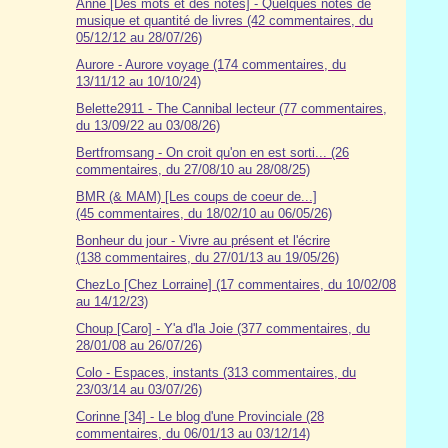
Anne [Des mots et des notes] - Quelques notes de
musique et quantité de livres (42 commentaires, du
05/12/12 au 28/07/26)
Aurore - Aurore voyage (174 commentaires, du
13/11/12 au 10/10/24)
Belette2911 - The Cannibal lecteur (77 commentaires,
du 13/09/22 au 03/08/26)
Bertfromsang - On croit qu'on en est sorti... (26
commentaires, du 27/08/10 au 28/08/25)
BMR (& MAM) [Les coups de coeur de...]
(45 commentaires, du 18/02/10 au 06/05/26)
Bonheur du jour - Vivre au présent et l'écrire
(138 commentaires, du 27/01/13 au 19/05/26)
ChezLo [Chez Lorraine] (17 commentaires, du 10/02/08
au 14/12/23)
Choup [Caro] - Y'a d'la Joie (377 commentaires, du
28/01/08 au 26/07/26)
Colo - Espaces, instants (313 commentaires, du
23/03/14 au 03/07/26)
Corinne [34] - Le blog d'une Provinciale (28
commentaires, du 06/01/13 au 03/12/14)