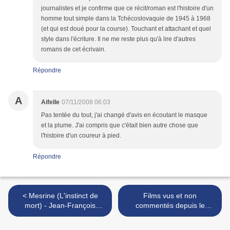
journalistes et je confirme que ce récit/roman est l'histoire d'un
homme tout simple dans la Tchécoslovaquie de 1945 à 1968
(et qui est doué pour la course). Touchant et attachant et quel
style dans l'écriture. Il ne me reste plus qu'à lire d'autres
romans de cet écrivain.
Répondre
A
Aifelle
07/11/2008 06:03
Pas tentée du tout, j'ai changé d'avis en écoutant le masque
et la plume. J'ai compris que c'était bien autre chose que
l'histoire d'un coureur à pied.
Répondre
< Mesrine (L'instinct de
Films vus et non
mort) - Jean-François
commentés depuis le
Richet
05/10/2008 (fin) >