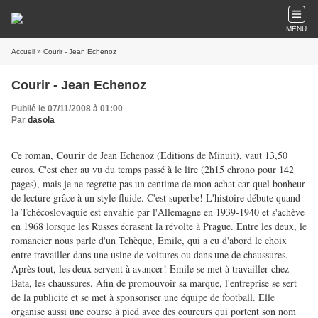
MENU
Accueil
» Courir - Jean Echenoz
Courir - Jean Echenoz
Publié le 07/11/2008 à 01:00
Par
dasola
Courir
Ce roman,
de Jean Echenoz (Editions de Minuit), vaut 13,50
euros. C'est cher au vu du temps passé à le lire (2h15 chrono pour 142
pages), mais je ne regrette pas un centime de mon achat car quel bonheur
de lecture grâce à un style fluide. C'est superbe! L'histoire débute quand
la Tchécoslovaquie est envahie par l'Allemagne en 1939-1940 et s'achève
en 1968
lorsque les Russes écrasent la révolte à Prague. Entre les deux, le
romancier nous parle d'un Tchèque, Emile, qui a eu d'abord le choix
entre travailler dans une usine de voitures ou dans une de chaussures.
Après tout, les deux servent à avancer! Emile se met à travailler chez
Bata, les chaussures. Afin de promouvoir sa marque, l'entreprise se sert
de la publicité et se met à sponsoriser une équipe de football. Elle
organise aussi une course à pied avec des coureurs qui portent son nom