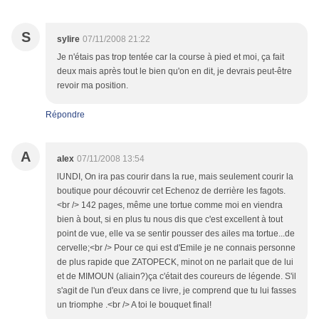
S
sylire
07/11/2008 21:22
Je n'étais pas trop tentée car la course à pied et moi, ça fait
deux mais après tout le bien qu'on en dit, je devrais peut-être
revoir ma position.
Répondre
A
alex
07/11/2008 13:54
lUNDI, On ira pas courir dans la rue, mais seulement courir la
boutique pour découvrir cet Echenoz de derrière les fagots.
<br /> 142 pages, même une tortue comme moi en viendra
bien à bout, si en plus tu nous dis que c'est excellent à tout
point de vue, elle va se sentir pousser des ailes ma tortue...de
cervelle;<br /> Pour ce qui est d'Emile je ne connais personne
de plus rapide que ZATOPECK, minot on ne parlait que de lui
et de MIMOUN (aliain?)ça c'était des coureurs de légende. S'il
s'agit de l'un d'eux dans ce livre, je comprend que tu lui fasses
un triomphe .<br /> A toi le bouquet final!