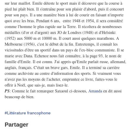
sur leur maillot. Emile déteste le sport mais il découvre que la course à
pied lui plaît bien. Il s'entraîne pour son plaisir d'abord, puis il concourt
pour son pays. Il a une manière bien à lui de courir en faisant n'importe
quoi avec les bras. Pendant 6 ans, entre 1948 et 1954, il sera considéré
comme l'homme le plus rapide sur la Terre. Il récoltera de nombreuses
médailles (d'or et d'argent) aux JO de Londres (1948) et d'Helsinki
(1952) aux 5000 m et 10000 m. Il court aussi quelques marathons. A
Melbourne (1956), c'est le début de la fin. Entretemps, il connaît les
vicissitudes d'être un sportif dans un pays de l'ex-bloc communiste. Il se
marie avec Dana. Echenoz nous fait connaître, à la page 93, le nom de
famille d'Emile. Il est connu. J'ai appris qu'Emile parlait russe, allemand,
anglais, français. C'était un brave gars, Emile. Il a terminé sa carrière
comme archiviste au centre d'information des sports. Si vraiment vous
n'avez pas les moyens de l'acheter, empruntez ce livre, faites-vous le
offrir à Noël, que sais-je, mais lisez-le.
PS
: Comme le fait remarquer Saxaoul ci-dessous,
Amanda
en dit aussi
beaucoup de bien.
#Littérature francophone
Partager