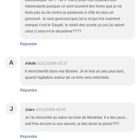
bibliothèque.<br /> <br /> merci pour ces resumés très
interessants puisque ce sont souvent des livres que je ne
lirais pas ou du moins je passerais à côté en plus un
goncourt.. le seul goncourt que j'ai lu et qui m'a vraiment
marqué c'est le Gaudé, le soleil des scorta ça oui j'ai adoré
celui ci sera-t-il le deuxième????
Répondre
A
Aifelle
03/12/2008 05:37
Il vient bientôt dans ma librairie. Je le lirai un peu plus tard,
quand l'agitation autour de ce livre sera retombée.
Répondre
J
Jules
03/12/2008 00:40
Je l'ai rencontré au salon du livre de Montréal. Il a des yeux...
ouf! Pas encore lu son oeuvre, je fais durer le plaisir?!?!
Répondre