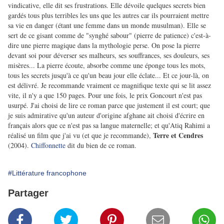
vindicative, elle dit ses frustrations. Elle dévoile quelques secrets bien
gardés tous plus terribles les uns que les autres car ils pourraient mettre
sa vie en danger (étant une femme dans un monde musulman). Elle se
sert de ce gisant comme de "synghé sabour" (pierre de patience) c'est-à-
dire une pierre magique dans la mythologie perse. On pose la pierre
devant soi pour déverser ses malheurs, ses souffrances, ses douleurs, ses
misères... La pierre écoute, absorbe comme une éponge tous les mots,
tous les secrets jusqu'à ce qu'un beau jour elle éclate... Et ce jour-là, on
est délivré. Je recommande vraiment ce magnifique texte qui se lit assez
vite, il n'y a que 150 pages. Pour une fois, le prix Goncourt n'est pas
usurpé. J'ai choisi de lire ce roman parce que justement il est court; que
je suis admirative qu'un auteur d'origine afghane ait choisi d'écrire en
français alors que ce n'est pas sa langue maternelle; et qu'Atiq Rahimi a
Terre et Cendres
réalisé un film que j'ai vu (et que je recommande),
(2004).
Chiffonnette
dit du bien de ce roman.
#Littérature francophone
Partager