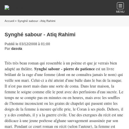
MENU
Accueil
» Synghé sabour - Atiq Rahimi
Synghé sabour - Atiq Rahimi
Publié le 03/12/2008 à 01:00
Par
dasola
Très très beau roman qui ressemble à un poème et que je verrais bien
Synghé sabour - pierre de patience
adapté au théâtre.
est un livre
brûlant de la rage d'une femme
(dont on ne connaîtra jamais le nom)
qui
veille son mari. Celui-ci a été atteint d'une balle dans le bas de la nuque.
Il n'est pas mort mais dans une sorte de coma.
Dans leur maison
, la
femme le soigne comme elle le peut avec des perfusions d'eau sucrée. Le
temps ne se compte pas en minutes ou en heures, mais avec les souffles
de l'homme inconscient ou les grains de chapelet qui passent entre les
doigts de la femme à mesure qu'elle prie, le Coran à ses pieds. Dehors, il
y a des combats, il y a la guerre civile. Une des
exergues du récit est une
dédicace à une jeune poétesse afghane sauvagement assassinée par son
mari.
Pendant ce court roman ou récit (selon l'auteur), la femme est