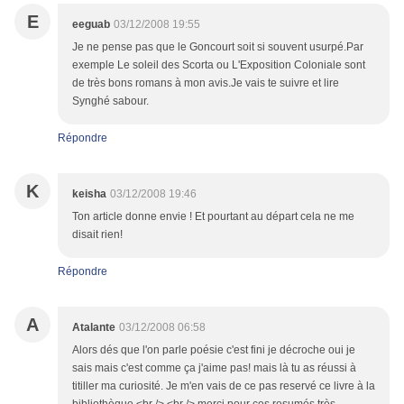
E
eeguab
03/12/2008 19:55
Je ne pense pas que le Goncourt soit si souvent usurpé.Par
exemple Le soleil des Scorta ou L'Exposition Coloniale sont
de très bons romans à mon avis.Je vais te suivre et lire
Synghé sabour.
Répondre
K
keisha
03/12/2008 19:46
Ton article donne envie ! Et pourtant au départ cela ne me
disait rien!
Répondre
A
Atalante
03/12/2008 06:58
Alors dés que l'on parle poésie c'est fini je décroche oui je
sais mais c'est comme ça j'aime pas! mais là tu as réussi à
titiller ma curiosité. Je m'en vais de ce pas reservé ce livre à la