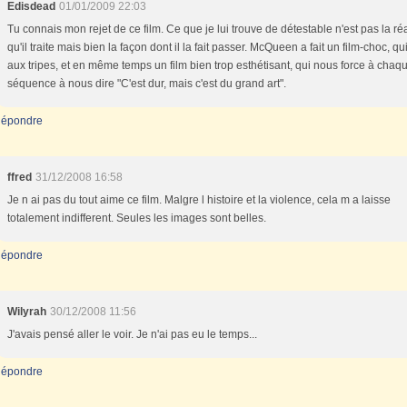
Edisdead
01/01/2009 22:03
Tu connais mon rejet de ce film. Ce que je lui trouve de détestable n'est pas la réa
qu'il traite mais bien la façon dont il la fait passer. McQueen a fait un film-choc, q
aux tripes, et en même temps un film bien trop esthétisant, qui nous force à chaq
séquence à nous dire "C'est dur, mais c'est du grand art".
épondre
ffred
31/12/2008 16:58
Je n ai pas du tout aime ce film. Malgre l histoire et la violence, cela m a laisse
totalement indifferent. Seules les images sont belles.
épondre
Wilyrah
30/12/2008 11:56
J'avais pensé aller le voir. Je n'ai pas eu le temps...
épondre