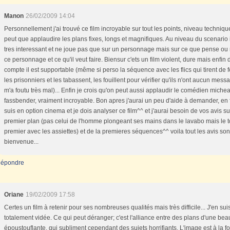
Manon
26/02/2009 14:04
Personnellement j'ai trouvé ce film incroyable sur tout les points, niveau techniq
peut que applaudire les plans fixes, longs et magnifiques. Au niveau du scenario i
tres interessant et ne joue pas que sur un personnage mais sur ce que pense ou
ce personnage et ce qu'il veut faire. Biensur c'ets un film violent, dure mais enfin 
compte il est supportable (même si perso la séquence avec les flics qui tirent de 
les prisonniers et les tabassent, les fouillent pour vérifier qu'ils n'ont aucun mess
m'a foutu très mal)... Enfin je crois qu'on peut aussi applaudir le comédien michea
fassbender, vraiment incroyable. Bon apres j'aurai un peu d'aide à demander, en f
suis en option cinema et je dois analyser ce film^^ et j'aurai besoin de vos avis su
premier plan (pas celui de l'homme plongeant ses mains dans le lavabo mais le t
premier avec les assiettes) et de la premieres séquences^^ voila tout les avis son
bienvenue...
épondre
Oriane
19/02/2009 17:58
Certes un film à retenir pour ses nombreuses qualités mais très difficile... J'en suis
totalement vidée. Ce qui peut déranger; c'est l'alliance entre des plans d'une bea
époustouflante, qui subliment cependant des sujets horrifiants. L'image est à la fo