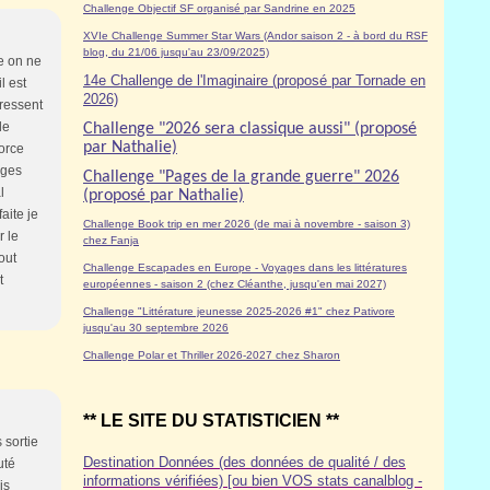
Challenge Objectif SF organisé par Sandrine en 2025
XVIe Challenge Summer Star Wars (Andor saison 2 - à bord du RSF
blog, du 21/06 jusqu'au 23/09/2025)
ue on ne
14e Challenge de l'Imaginaire (proposé par Tornade en
l est
2026)
 ressent
de
Challenge "2026 sera classique aussi" (proposé
par Nathalie)
force
ages
Challenge "Pages de la grande guerre" 2026
l
(proposé par Nathalie)
aite je
Challenge Book trip en mer 2026 (de mai à novembre - saison 3)
r le
chez Fanja
out
Challenge Escapades en Europe - Voyages dans les littératures
t
européennes - saison 2 (chez Cléanthe, jusqu'en mai 2027)
Challenge "Littérature jeunesse 2025-2026 #1" chez Pativore
jusqu'au 30 septembre 2026
Challenge Polar et Thriller 2026-2027 chez Sharon
** LE SITE DU STATISTICIEN **
 sortie
Destination Données (des données de qualité / des
uté
informations vérifiées) [ou bien VOS stats canalblog -
is