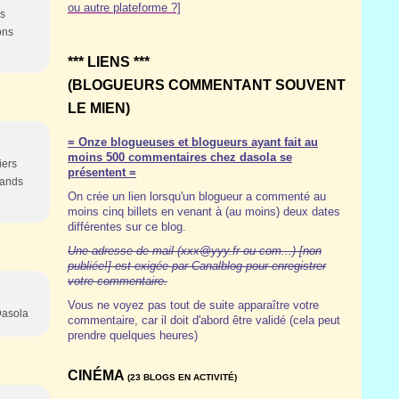
ou autre plateforme ?]
es
ons
*** LIENS ***
(BLOGUEURS COMMENTANT SOUVENT
LE MIEN)
= Onze blogueuses et blogueurs ayant fait au
moins 500 commentaires chez dasola se
iers
présentent =
rands
On crée un lien lorsqu'un blogueur a commenté au
moins cinq billets en venant à (au moins) deux dates
différentes sur ce blog.
Une adresse de mail (xxx@yyy.fr ou com...) [non
publiée!] est exigée par Canalblog pour enregistrer
votre commentaire.
Vous ne voyez pas tout de suite apparaître votre
Dasola
commentaire, car il doit d'abord être validé (cela peut
prendre quelques heures)
CINÉMA
(23 BLOGS EN ACTIVITÉ)