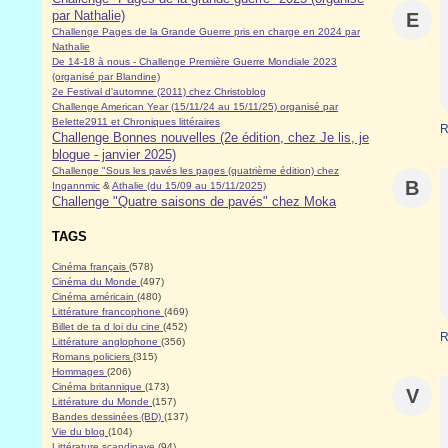
par Nathalie)
E
Challenge Pages de la Grande Guerre pris en charge en 2024 par
Nathalie
De 14-18 à nous - Challenge Première Guerre Mondiale 2023
(organisé par Blandine)
2e Festival d'automne (2011) chez Christoblog
Challenge American Year (15/11/24 au 15/11/25) organisé par
Belette2911 et Chroniques littéraires
R
Challenge Bonnes nouvelles (2e édition, chez Je lis, je
blogue - janvier 2025)
Challenge "Sous les pavés les pages (quatrième édition) chez
B
Ingannmic
&
Athalie (du 15/09 au 15/11/2025)
Challenge "Quatre saisons de pavés" chez Moka
TAGS
Cinéma français
(578)
Cinéma du Monde
(497)
Cinéma américain
(480)
Littérature francophone
(469)
Billet de ta d loi du cine
(452)
R
Littérature anglophone
(356)
Romans policiers
(315)
Hommages
(206)
Cinéma britannique
(173)
V
Littérature du Monde
(157)
Bandes dessinées (BD)
(137)
Vie du blog
(104)
Littérature scandinave
(94)