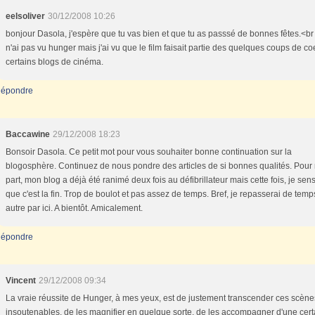
eelsoliver
30/12/2008 10:26
bonjour Dasola, j'espère que tu vas bien et que tu as passsé de bonnes fêtes.<br 
n'ai pas vu hunger mais j'ai vu que le film faisait partie des quelques coups de co
certains blogs de cinéma.
épondre
Baccawine
29/12/2008 18:23
Bonsoir Dasola. Ce petit mot pour vous souhaiter bonne continuation sur la
blogosphère. Continuez de nous pondre des articles de si bonnes qualités. Pour
part, mon blog a déjà été ranimé deux fois au défibrillateur mais cette fois, je sen
que c'est la fin. Trop de boulot et pas assez de temps. Bref, je repasserai de temp
autre par ici. A bientôt. Amicalement.
épondre
Vincent
29/12/2008 09:34
La vraie réussite de Hunger, à mes yeux, est de justement transcender ces scène
insoutenables, de les magnifier en quelque sorte, de les accompagner d'une cert