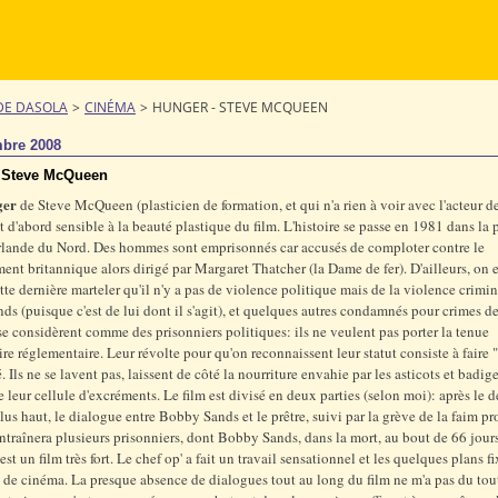
DE DASOLA
>
CINÉMA
>
HUNGER - STEVE MCQUEEN
bre 2008
 Steve McQueen
ger
de Steve McQueen (plasticien de formation, et qui n'a rien à voir avec l'acteur d
out d'abord sensible à la beauté plastique du film. L'histoire se passe en 1981 dans la 
rlande du Nord. Des hommes sont emprisonnés car accusés de comploter contre le
nt britannique alors dirigé par Margaret Thatcher (la Dame de fer). D'ailleurs, on 
tte dernière marteler qu'il n'y a pas de violence politique mais de la violence crimin
s (puisque c'est de lui dont il s'agit), et quelques autres condamnés pour crimes de
 considèrent comme des prisonniers politiques: ils ne veulent pas porter la tenue
ire réglementaire. Leur révolte pour qu'on reconnaissent leur statut consiste à faire 
é. Ils ne se lavent pas, laissent de côté la nourriture envahie par les asticots et badi
e leur cellule d'excréments. Le film est divisé en deux parties (selon moi): après le 
 plus haut, le dialogue entre Bobby Sands et le prêtre, suivi par la grève de la faim 
entraînera plusieurs prisonniers, dont Bobby Sands, dans la mort, au bout de 66 jours
est un film très fort. Le chef op' a fait un travail sensationnel et les quelques plans f
 de cinéma. La presque absence de dialogues tout au long du film ne m'a pas du tou