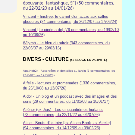
épouvante, fantastique, SF] (50 commentaires,
du 22/02/20 au 14/01/26)
Vincent - Inisfree, le carnet d'un accro aux salles
obscures (24 commentaires, du 20/12/07 au 17/06/24)
Vincent [Le cinéma de] (76 commentaires, du 19/02/10
au 10/06/26)
Wilyrah - Le bleu du miroir (343 commentaires, du
22/05/07 au 29/03/16)
DIVERS - CULTURE
(53 BLOGS EN ACTIVITÉ)
Agatheb2k - Accordéon et dentelles au jardin (7 commentaires, du
24/04/23 au 19/06/26)
Aifelle - lectures et promenades (1336 commentaires,
du 25/10/08 au 13/07/26)
Aldor
- Un blog et un podcast avec des images et des
sons (29 commentaires, du 11/01/08 au 18/01/17)
Aliénor (ex-Jigs) - Les cinquantièmes hurlants
(73 commentaires, du 22/11/22 au 04/07/26)
Aline - Bouts d'histoire [ex-Alinea Book, ex-Airelle]
(94 commentaires, du 14/12/09 au 09/02/26)