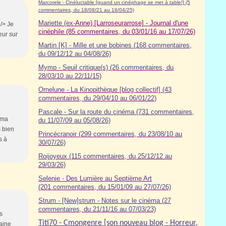
Marcorele - Cinéluctable [quand un cinéphage se met à table!] (5
commentaires, du 18/08/21 au 16/04/25)
Mariette (ex-
Anne) [Larroseurarrose] - Journal d'une
/> Je
cinéphile (85 commentaires, du 03/01/16 au 17/07/26)
eur sur
Martin [K] - Mille et une bobines (168 commentaires,
du 09/12/12 au 04/08/26)
Mymp - Seuil critique(s) (26 commentaires, du
28/03/10 au 22/11/15)
Ornelune - La Kinopithèque [blog collectif] (43
commentaires, du 29/04/10 au 06/01/22)
Pascale - Sur la route du cinéma (7
31
commentaires,
 ma
du 11/07/09 au 05/08/26)
s bien
Princécranoir (299 commentaires, du 23/08/10 au
s à
30/07/26)
Roijoyeux (115 commentaires, du 25/12/12 au
29/03/26)
Selenie - Des Lumière au Septième Art
(201 commentaires, du 15/01/09 au 27/07/26)
Strum - [New]strum - Notes sur le cinéma (27
commentaires, du 21/11/16 au 07/03/23)
s
Titi70 - Cmongenre [son nouveau blog - Horreur,
aine