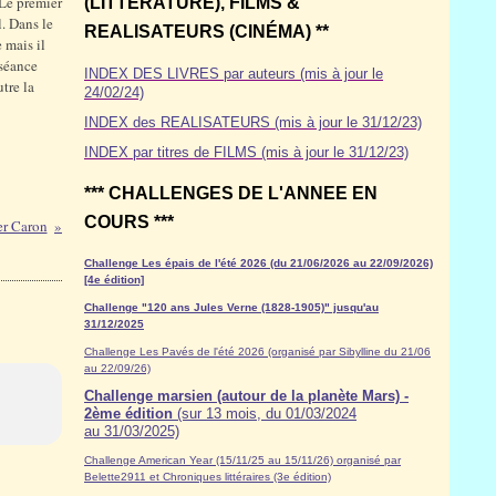
 Le premier
(LITTÉRATURE), FILMS &
. Dans le
REALISATEURS (CINÉMA) **
 mais il
 séance
INDEX DES LIVRES par auteurs (mis à jour le
tre la
24/02/24)
INDEX des REALISATEURS (mis à jour le 31/12/23)
INDEX par titres de FILMS (mis à jour le 31/12/23)
*** CHALLENGES DE L'ANNEE EN
COURS ***
ier Caron
Challenge Les épais de l'été 2026 (du 21/06/2026 au 22/09/2026)
[4e édition]
Challenge "120 ans Jules Verne (1828-1905)" jusqu'au
31/12/2025
Challenge Les Pavés de l'été 2026 (organisé par Sibylline du 21/06
au 22/09/26)
Challenge marsien (autour de la planète Mars) -
2ème édition
(sur 13 mois, du 01/03/2024
au 31/03/2025)
Challenge American Year (15/11/25 au 15/11/26) organisé par
Belette2911 et Chroniques littéraires (3e édition)