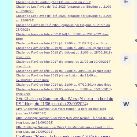
E
Challenge Jack London (chez ClaudiaLucia en 2021)
Challenge Les Pavés de l'été 2025 (organisé par Sibylline du 21/06
au 22/09/25)
Challenge Les Pavés de l'été 2024 (organisé par Sibylline du 21/06
au 22/09/24)
Challenge Pavés de l'été 2023 (organisé par Sibylline du 21/06 au
23/09/23
)
Challenge Pavé de l'été 2022 [11e!] (du 21/06 au 23/09/22) chez
Brize
R
Challenge Pavé de l'été 2021 (du 21/06 au 21/09/21) chez Brize
Challenge Pavé de l'été 2019 (du 21/06 au 30/09/2019) chez Brize
Challenge Pavé de l'été 2018 (7e édition) du 21/06 au 28/09/2018)
chez Brize
F
Challenge Pavé de l'été 2017 (6e année, du 21/06 au 30/09/2017)
chez Brize
Challenge Pavé de l'été 2016 (du 21/06 au 30/09/2016) chez Brize
Challenge Pavé de l'été 2015 (4ème édition, du 21/06 au
07/10/2015) chez Brize
Challenge Pavé de l'été 2014 (du 21/06 au 07/10/2014) chez Brize
R
Challenge Pavé de l'été 2013 (2e édition, du 21/06 au 15/10/2013)
chez Brize
XVe Challenge Summer Star Wars (Ahsoka - à bord du
W
RSF blog, du 21/06 jusqu'au 23/09/2024)
XIVe Challenge Summer Star Wars (Andor - à bord du RSF blog
jusqu'au 23/09/2023)
XIIIe Challenge Summer Star Wars (Obi-Wan Kenobi - à bord du RSF
blog jusqu'au 23/09/2022)
R
XIIe Challenge Summer Star Wars (The Mandalorian - à bord du RSF
blog jusqu'au 23/09/2021)
Challenge "Pages de la grande guerre" 2025 (organisé