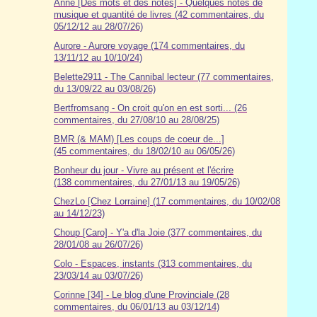
Anne [Des mots et des notes] - Quelques notes de
musique et quantité de livres (42 commentaires, du
05/12/12 au 28/07/26)
Aurore - Aurore voyage (174 commentaires, du
13/11/12 au 10/10/24)
Belette2911 - The Cannibal lecteur (77 commentaires,
du 13/09/22 au 03/08/26)
Bertfromsang - On croit qu'on en est sorti... (26
commentaires, du 27/08/10 au 28/08/25)
BMR (& MAM) [Les coups de coeur de...]
(45 commentaires, du 18/02/10 au 06/05/26)
Bonheur du jour - Vivre au présent et l'écrire
(138 commentaires, du 27/01/13 au 19/05/26)
ChezLo [Chez Lorraine] (17 commentaires, du 10/02/08
au 14/12/23)
Choup [Caro] - Y'a d'la Joie (377 commentaires, du
28/01/08 au 26/07/26)
Colo - Espaces, instants (313 commentaires, du
23/03/14 au 03/07/26)
Corinne [34] - Le blog d'une Provinciale (28
commentaires, du 06/01/13 au 03/12/14)