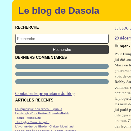
Le blog de Dasola
RECHERCHE
LE BLOG 
29 décem
Hunger -
Hun
Pour
DERNIERS COMMENTAIRES
j'ai été t
Maze en I
gouverneme
voix de ce
Bobby Sand
commun, se
Contacter le propriétaire du blog
pénitentia
la propret
ARTICLES RÉCENTS
les murs d
j'ai parlé
La république des riches - Tignous
Le triangle d'or - Hélène Rosselet-Ruizh
dite (qui 
Titanic - Michelluzzi
un tout. C'
The Ugly - Yeon Sang-ho
des leçons
L'aventurière de l'Etoile - Christel Mouchard
Les naufragés de l'Arctique - Arthur Catherall