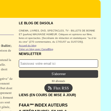
LE BLOG DE DASOLA
CINEMA, LIVRES, DVD, SPECTACLES, TV - BILLETS DE BONNE
ET (parfois) MAUVAISE HUMEUR. Critiques et opinions sur films,
livres et spectacles. [Secrétaire de rédaction et statistiques: "ta d loi
du cine" (270 commentaires, du 17/01/07 au 31/07/26)].
Bullitt
e
),
Accueil du blog
Créer un blog avec CanalBlog
prison de
NEWSLETTER
entend la
elle.
 droit
"grève" de
80 abonnés
geonnent
Flux RSS
début dont
proprement
LIENS (EN COURS DE MISE À JOUR)
), forment
ixes sont
F4AA²** INDEX AUTEURS
t gênée,