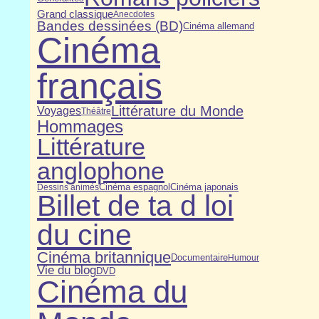
Grand classique
Anecdotes
Bandes dessinées (BD)
Cinéma allemand
Cinéma
français
Littérature du Monde
Voyages
Théâtre
Hommages
Littérature
anglophone
Cinéma japonais
Dessins animés
Cinéma espagnol
Billet de ta d loi
du cine
Cinéma britannique
Documentaire
Humour
Vie du blog
DVD
Cinéma du