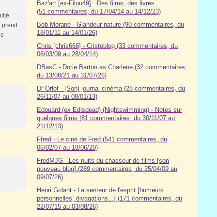
Baz'art [ex-Filou49] : Des films, des livres...
(51 commentaires, du 17/04/14 au 14/12/23)
lité
Bob Morane - Glandeur nature (90 commentaires, du
ui prend
18/01/11 au 14/01/26)
ue
Chris [chris666] - Cristoblog (33 commentaires, du
06/03/09 au 28/04/14)
DBasC - Dorie Barton as Charlene (32 commentaires,
du 13/08/21 au 31/07/26)
Dr Orlof - [Son] journal cinéma (28 commentaires, du
26/11/07 au 08/01/13)
Edouard (ex Edisdead) (Nightswimming) - Notes sur
quelques films (81 commentaires, du 30/11/07 au
21/12/13)
Ffred - Le ciné de Fred (541 commentaires, du
06/02/07 au 18/06/20)
FredMJG - Les nuits du chasseur de films [son
nouveau blog] (289 commentaires, du 25/04/09 au
09/07/26)
Henri Golant - La senteur de l'esprit [humeurs
personnelles, divagations...] (171 commentaires, du
22/07/15 au 03/08/26)