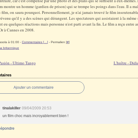
ntraire, car c'est compensé par une photo et des plans qui se suffisent à eux-mêmes.
lm montre un homme (gardien de prison) qui se trempe les poings dans l'eau. Il a mal
 film, on saura pourquoi. Personnellement, je n'ai jamais trouvé le film insoutenable
prévenu qu'il y a des scènes qui dérangent. Les spectateurs qui assistaient à la même
t eu quelques réactions mais personne n'est parti avant la fin. Le film a reçu entre au
Or à Cannes en 2008.
asola à 01:00 -
Commentaires [
…
]
- Permalien [
#
]
a britannique
asión - Ultimo Tango
L'huître - Did
aires
Ajouter un commentaire
tinalakiller
09/04/2009 20:53
un film choc mais incroyablement bien !
épondre