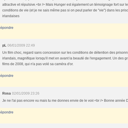
attractive et répulsive.<br /> Mais Hunger est également un témoignage fort sur l
conditions de vie (et je ne sais même pas si on peut parler de "vie") dans les pris
irlandaises
épondre
pL
06/01/2009 22:49
Un film choc, regard sans concession sur les conditions de détention des prisonn
irlandais, magnifique lorsqu'il met en avant la beauté de l'engagement. Un des g
films de 2008, qui n'a pas volé sa caméra d'or.
épondre
Rosa
02/01/2009 23:26
Je ne l'ai pas encore vu mais tu me donnes envie de le voir.<br /> Bonne année 
épondre