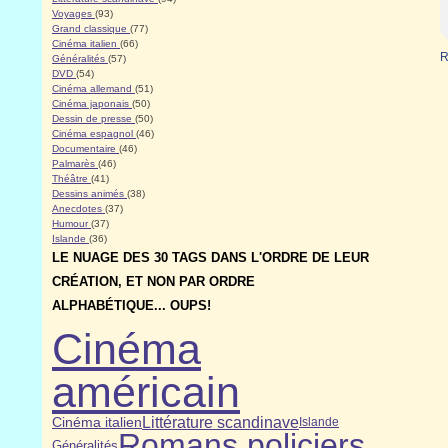
Voyages
(93)
Grand classique
(77)
Cinéma italien
(66)
R
Généralités
(57)
DVD
(54)
Cinéma allemand
(51)
Cinéma japonais
(50)
Dessin de presse
(50)
Cinéma espagnol
(46)
Documentaire
(46)
Palmarès
(46)
Théâtre
(41)
Dessins animés
(38)
Anecdotes
(37)
Humour
(37)
Islande
(36)
LE NUAGE DES 30 TAGS DANS L'ORDRE DE LEUR
CRÉATION, ET NON PAR ORDRE
ALPHABÉTIQUE... OUPS!
Cinéma
américain
Littérature scandinave
Cinéma italien
Islande
Romans policiers
Généralités