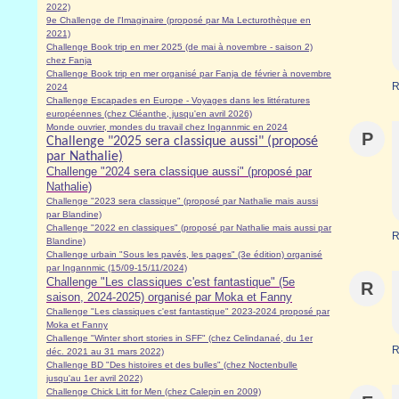
2022)
9e Challenge de l'Imaginaire (proposé par Ma Lecturothèque en
2021)
Challenge Book trip en mer 2025 (de mai à novembre - saison 2)
chez Fanja
Challenge Book trip en mer organisé par Fanja de février à novembre
R
2024
Challenge Escapades en Europe - Voyages dans les littératures
européennes (chez Cléanthe, jusqu'en avril 2026)
Monde ouvrier, mondes du travail chez Ingannmic en 2024
P
Challenge "2025 sera classique aussi" (proposé
par Nathalie)
Challenge "2024 sera classique aussi" (proposé par
Nathalie)
Challenge "2023 sera classique" (proposé par Nathalie mais aussi
par Blandine)
Challenge "2022 en classiques" (proposé par Nathalie mais aussi par
R
Blandine)
Challenge urbain "Sous les pavés, les pages" (3e édition) organisé
par Ingannmic (15/09-15/11/2024)
Challenge "Les classiques c'est fantastique" (5e
R
saison, 2024-2025) organisé par Moka et Fanny
Challenge "Les classiques c'est fantastique" 2023-2024 proposé par
Moka et Fanny
Challenge "Winter short stories in SFF" (chez Celindanaé, du 1er
R
déc. 2021 au 31 mars 2022)
Challenge BD "Des histoires et des bulles" (chez Noctenbulle
jusqu'au 1er avril 2022)
Challenge Chick Litt for Men (chez Calepin en 2009)