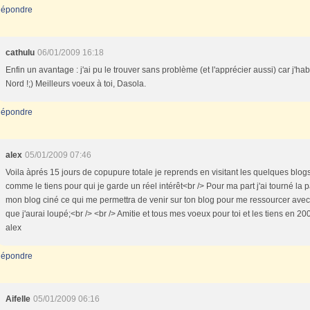
épondre
cathulu
06/01/2009 16:18
Enfin un avantage : j'ai pu le trouver sans problème (et l'apprécier aussi) car j'hab
Nord !;) Meilleurs voeux à toi, Dasola.
épondre
alex
05/01/2009 07:46
Voila àprés 15 jours de copupure totale je reprends en visitant les quelques blog
comme le tiens pour qui je garde un réel intérêt<br /> Pour ma part j'ai tourné la 
mon blog ciné ce qui me permettra de venir sur ton blog pour me ressourcer avec 
que j'aurai loupé;<br /> <br /> Amitie et tous mes voeux pour toi et les tiens en 20
alex
épondre
Aifelle
05/01/2009 06:16