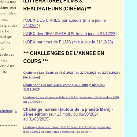
(LITTÉRATURE), FILMS &
râce à une
phinx
, met
REALISATEURS (CINÉMA) **
ent d'être
n'est
INDEX DES LIVRES par auteurs (mis à jour le
 de grandes
24/02/24)
es. Le
INDEX des REALISATEURS (mis à jour le 31/12/23)
lard qui
uvelles
INDEX par titres de FILMS (mis à jour le 31/12/23)
 de
*** CHALLENGES DE L'ANNEE EN
rés de ces
 va à
COURS ***
verte d'un
Lille.
Challenge Les épais de l'été 2026 (du 21/06/2026 au 22/09/2026)
[4e édition]
Challenge "120 ans Jules Verne (1828-1905)" jusqu'au
31/12/2025
Challenge Les Pavés de l'été 2026 (organisé par Sibylline du 21/06
au 22/09/26)
Challenge marsien (autour de la planète Mars) -
 cinéma)
2ème édition
(sur 13 mois, du 01/03/2024
au 31/03/2025)
Challenge American Year (15/11/25 au 15/11/26) organisé par
Belette2911 et Chroniques littéraires (3e édition)