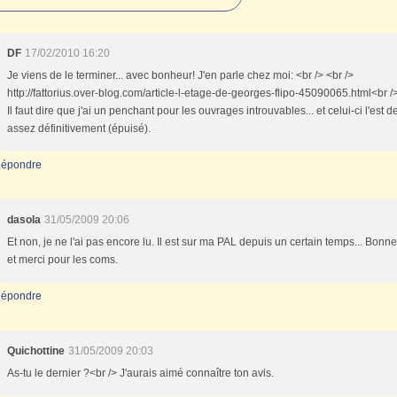
DF
17/02/2010 16:20
Je viens de le terminer... avec bonheur! J'en parle chez moi: <br /> <br />
http://fattorius.over-blog.com/article-l-etage-de-georges-flipo-45090065.html<br />
Il faut dire que j'ai un penchant pour les ouvrages introuvables... et celui-ci l'est 
assez définitivement (épuisé).
épondre
dasola
31/05/2009 20:06
Et non, je ne l'ai pas encore lu. Il est sur ma PAL depuis un certain temps... Bonn
et merci pour les coms.
épondre
Quichottine
31/05/2009 20:03
As-tu le dernier ?<br /> J'aurais aimé connaître ton avis.