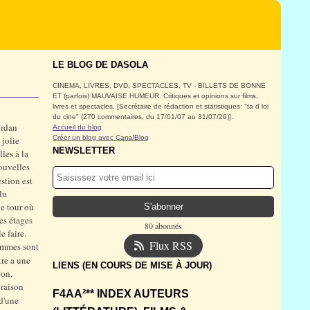
LE BLOG DE DASOLA
CINEMA, LIVRES, DVD, SPECTACLES, TV - BILLETS DE BONNE
ET (parfois) MAUVAISE HUMEUR. Critiques et opinions sur films,
livres et spectacles. [Secrétaire de rédaction et statistiques: "ta d loi
du cine" (270 commentaires, du 17/01/07 au 31/07/26)].
ordan
Accueil du blog
Créer un blog avec CanalBlog
 jolie
NEWSLETTER
lles à la
nouvelles
estion est
du
le tour où
es étages
80 abonnés
e faire.
Flux RSS
femmes sont
itre a une
LIENS (EN COURS DE MISE À JOUR)
ion,
 raison
F4AA²** INDEX AUTEURS
d'une