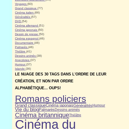
Voyages
(93)
Grand classique
(77)
Cinéma italien
(66)
Généralités
(57)
DVD
(54)
Cinéma allemand
(51)
Cinéma japonais
(50)
Dessin de presse
(50)
Cinéma espagnol
(46)
Documentaire
(46)
Palmarès
(46)
Théâtre
(41)
Dessins animés
(38)
Anecdotes
(37)
Humour
(37)
Islande
(36)
LE NUAGE DES 30 TAGS DANS L'ORDRE DE LEUR
CRÉATION, ET NON PAR ORDRE
ALPHABÉTIQUE... OUPS!
Romans policiers
Grand classique
Cinéma japonais
Généralités
Humour
Vie du blog
Palmarès
Dessins animés
Cinéma britannique
Théâtre
Cinéma du