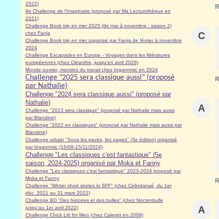
2022)
R
9e Challenge de l'Imaginaire (proposé par Ma Lecturothèque en
2021)
Challenge Book trip en mer 2025 (de mai à novembre - saison 2)
chez Fanja
C
Challenge Book trip en mer organisé par Fanja de février à novembre
2024
Challenge Escapades en Europe - Voyages dans les littératures
européennes (chez Cléanthe, jusqu'en avril 2026)
Monde ouvrier, mondes du travail chez Ingannmic en 2024
Challenge "2025 sera classique aussi" (proposé
R
par Nathalie)
Challenge "2024 sera classique aussi" (proposé par
Nathalie)
A
Challenge "2023 sera classique" (proposé par Nathalie mais aussi
par Blandine)
Challenge "2022 en classiques" (proposé par Nathalie mais aussi par
Blandine)
Challenge urbain "Sous les pavés, les pages" (3e édition) organisé
par Ingannmic (15/09-15/11/2024)
Challenge "Les classiques c'est fantastique" (5e
saison, 2024-2025) organisé par Moka et Fanny
Challenge "Les classiques c'est fantastique" 2023-2024 proposé par
Moka et Fanny
R
Challenge "Winter short stories in SFF" (chez Celindanaé, du 1er
déc. 2021 au 31 mars 2022)
Challenge BD "Des histoires et des bulles" (chez Noctenbulle
A
jusqu'au 1er avril 2022)
Challenge Chick Litt for Men (chez Calepin en 2009)