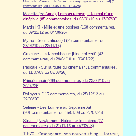
Marcorele - Cinéluctable [quand un cinéphage se met à table!] (5
commentaires, du 18/08/21 au 16/04/25)
Mariette (ex-
Anne) [Larroseurarrose] - Journal d'une
cinéphile (85 commentaires, du 03/01/16 au 17/07/26)
Martin [K] - Mille et une bobines (168 commentaires,
du 09/12/12 au 04/08/26)
Mymp - Seuil critique(s) (26 commentaires, du
28/03/10 au 22/11/15)
Ornelune - La Kinopithèque [blog collectif] (43
commentaires, du 29/04/10 au 06/01/22)
Pascale - Sur la route du cinéma (7
31
commentaires,
du 11/07/09 au 05/08/26)
Princécranoir (299 commentaires, du 23/08/10 au
30/07/26)
Roijoyeux (115 commentaires, du 25/12/12 au
29/03/26)
Selenie - Des Lumière au Septième Art
(201 commentaires, du 15/01/09 au 27/07/26)
Strum - [New]strum - Notes sur le cinéma (27
commentaires, du 21/11/16 au 07/03/23)
Titi70 - Cmongenre [son nouveau blog - Horreur,