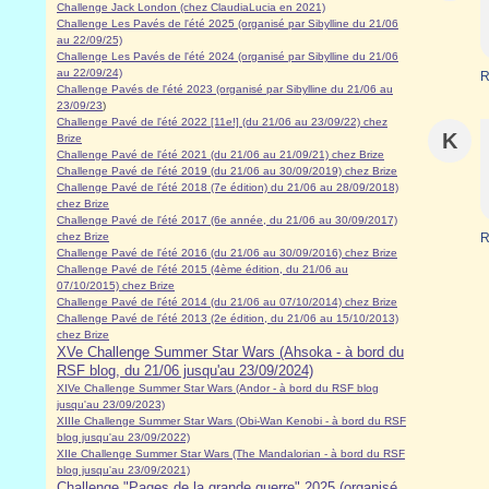
Challenge Jack London (chez ClaudiaLucia en 2021)
Challenge Les Pavés de l'été 2025 (organisé par Sibylline du 21/06
au 22/09/25)
Challenge Les Pavés de l'été 2024 (organisé par Sibylline du 21/06
au 22/09/24)
R
Challenge Pavés de l'été 2023 (organisé par Sibylline du 21/06 au
23/09/23
)
Challenge Pavé de l'été 2022 [11e!] (du 21/06 au 23/09/22) chez
K
Brize
Challenge Pavé de l'été 2021 (du 21/06 au 21/09/21) chez Brize
Challenge Pavé de l'été 2019 (du 21/06 au 30/09/2019) chez Brize
Challenge Pavé de l'été 2018 (7e édition) du 21/06 au 28/09/2018)
chez Brize
Challenge Pavé de l'été 2017 (6e année, du 21/06 au 30/09/2017)
chez Brize
R
Challenge Pavé de l'été 2016 (du 21/06 au 30/09/2016) chez Brize
Challenge Pavé de l'été 2015 (4ème édition, du 21/06 au
07/10/2015) chez Brize
Challenge Pavé de l'été 2014 (du 21/06 au 07/10/2014) chez Brize
Challenge Pavé de l'été 2013 (2e édition, du 21/06 au 15/10/2013)
chez Brize
XVe Challenge Summer Star Wars (Ahsoka - à bord du
RSF blog, du 21/06 jusqu'au 23/09/2024)
XIVe Challenge Summer Star Wars (Andor - à bord du RSF blog
jusqu'au 23/09/2023)
XIIIe Challenge Summer Star Wars (Obi-Wan Kenobi - à bord du RSF
blog jusqu'au 23/09/2022)
XIIe Challenge Summer Star Wars (The Mandalorian - à bord du RSF
blog jusqu'au 23/09/2021)
Challenge "Pages de la grande guerre" 2025 (organisé