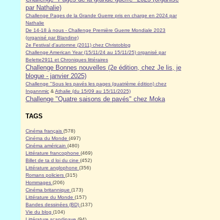
par Nathalie)
Challenge Pages de la Grande Guerre pris en charge en 2024 par
Nathalie
De 14-18 à nous - Challenge Première Guerre Mondiale 2023
(organisé par Blandine)
2e Festival d'automne (2011) chez Christoblog
Challenge American Year (15/11/24 au 15/11/25) organisé par
Belette2911 et Chroniques littéraires
Challenge Bonnes nouvelles (2e édition, chez Je lis, je
blogue - janvier 2025)
Challenge "Sous les pavés les pages (quatrième édition) chez
Ingannmic
&
Athalie (du 15/09 au 15/11/2025)
Challenge "Quatre saisons de pavés" chez Moka
TAGS
Cinéma français
(578)
Cinéma du Monde
(497)
Cinéma américain
(480)
Littérature francophone
(469)
Billet de ta d loi du cine
(452)
Littérature anglophone
(356)
Romans policiers
(315)
Hommages
(206)
Cinéma britannique
(173)
Littérature du Monde
(157)
Bandes dessinées (BD)
(137)
Vie du blog
(104)
Littérature scandinave
(94)