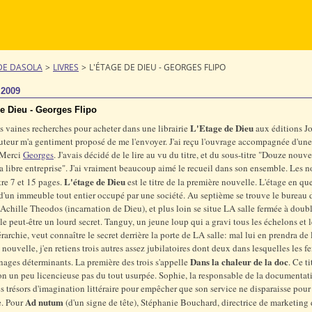
DE DASOLA
>
LIVRES
>
L'ÉTAGE DE DIEU - GEORGES FLIPO
 2009
de Dieu - Georges Flipo
L'Etage de Dieu
s vaines recherches pour acheter dans une librairie
aux éditions J
auteur m'a gentiment proposé de me l'envoyer. J'ai reçu l'ouvrage accompagnée d'une
 Merci
Georges
. J'avais décidé de le lire au vu du titre, et du sous-titre "Douze nouve
la libre entreprise". J'ai vraiment beaucoup aimé le recueil dans son ensemble. Les 
L'étage de Dieu
tre 7 et 15 pages.
est le titre de la première nouvelle. L'étage en qu
 d'un immeuble tout entier occupé par une société. Au septième se trouve le bureau 
 Achille Theodos (incarnation de Dieu), et plus loin se situe LA salle fermée à doub
le peut-être un lourd secret. Tanguy, un jeune loup qui a gravi tous les échelons et l
rarchie, veut connaître le secret derrière la porte de LA salle: mal lui en prendra de l
 nouvelle, j'en retiens trois autres assez jubilatoires dont deux dans lesquelles les 
Dans la chaleur de la doc
nages déterminants. La première des trois s'appelle
. Ce t
n un peu licencieuse pas du tout usurpée. Sophie, la responsable de la documentat
s trésors d'imagination littéraire pour empêcher que son service ne disparaisse pour
Ad nutum
e. Pour
(d'un signe de tête), Stéphanie Bouchard, directrice de marketing 