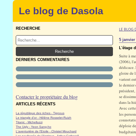
Le blog de Dasola
RECHERCHE
LE BLOG 
5 janvier
L'étage 
Suite à me
DERNIERS COMMENTAIRES
(2006), l'
dédicace.
gloire de 
varient en
le dernier
président,
Contacter le propriétaire du blog
se dissimu
dans la hié
ARTICLES RÉCENTS
Avec cette
La république des riches - Tignous
les person
Le triangle d'or - Hélène Rosselet-Ruizh
connotatio
Titanic - Michelluzzi
déploie de
The Ugly - Yeon Sang-ho
budgétair
L'aventurière de l'Etoile - Christel Mouchard
Les naufragés de l'Arctique - Arthur Catherall