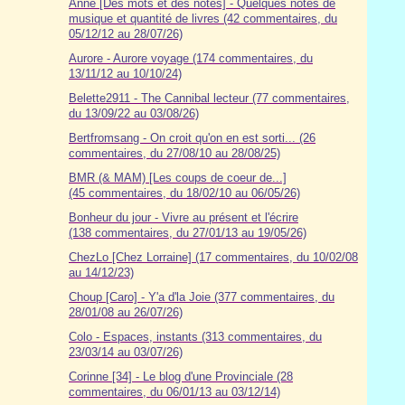
Anne [Des mots et des notes] - Quelques notes de
musique et quantité de livres (42 commentaires, du
05/12/12 au 28/07/26)
Aurore - Aurore voyage (174 commentaires, du
13/11/12 au 10/10/24)
Belette2911 - The Cannibal lecteur (77 commentaires,
du 13/09/22 au 03/08/26)
Bertfromsang - On croit qu'on en est sorti... (26
commentaires, du 27/08/10 au 28/08/25)
BMR (& MAM) [Les coups de coeur de...]
(45 commentaires, du 18/02/10 au 06/05/26)
Bonheur du jour - Vivre au présent et l'écrire
(138 commentaires, du 27/01/13 au 19/05/26)
ChezLo [Chez Lorraine] (17 commentaires, du 10/02/08
au 14/12/23)
Choup [Caro] - Y'a d'la Joie (377 commentaires, du
28/01/08 au 26/07/26)
Colo - Espaces, instants (313 commentaires, du
23/03/14 au 03/07/26)
Corinne [34] - Le blog d'une Provinciale (28
commentaires, du 06/01/13 au 03/12/14)