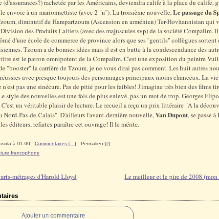
(d'assurances?) rachetée par les Américains, deviendra calife à la place du calife, g
Le passage du S
elle envoie à un marionnettiste (avec 2 "n"). La troisième nouvelle,
Tzoum, diminutif de Hampartzoum (Ascension en arménien) Ter-Hovhannisian qui vi
 Division des Produits Laitiers (avec des majuscules svp) de la société Compalim. Il 
ômé d'une école de commerce de province alors que ses "gentils" collègues sortent
isiennes. Tzoum a de bonnes idées mais il est en butte à la condescendance des autr
titre est le patron omnipotent de la Compalim. C'est une exposition du peintre Vuil
de "booster" la carrière de Tzoum, je ne vous dirai pas comment. Les huit autres no
 réussies avec presque toujours des personnages principaux moins chanceux. La vie
e n'est pas une sinécure. Pas de pitié pour les faibles! J'imagine très bien des films ti
 Le style des nouvelles est une fois de plus enlevé, pas un mot de trop. Georges Flipo
. C'est un véritable plaisir de lecture. Le recueil a reçu un prix littéraire "A la décou
Van Dupont
u Nord-Pas-de-Calais". D'ailleurs l'avant-dernière nouvelle,
, se passe à 
es éditeurs, refaites paraître cet ouvrage! Il le mérite.
asola à 01:00 -
Commentaires [
…
]
- Permalien [
#
]
rature francophone
ourts-métrages d'Harold Lloyd
Le meilleur et le pire de 2008 (mon
aires
Ajouter un commentaire