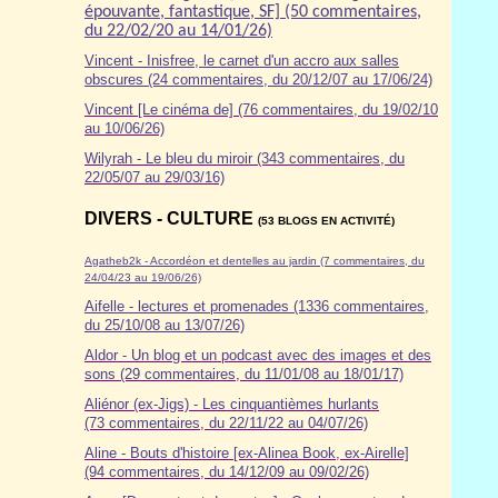
épouvante, fantastique, SF] (50 commentaires,
du 22/02/20 au 14/01/26)
Vincent - Inisfree, le carnet d'un accro aux salles
obscures (24 commentaires, du 20/12/07 au 17/06/24)
Vincent [Le cinéma de] (76 commentaires, du 19/02/10
au 10/06/26)
Wilyrah - Le bleu du miroir (343 commentaires, du
22/05/07 au 29/03/16)
DIVERS - CULTURE
(53 BLOGS EN ACTIVITÉ)
Agatheb2k - Accordéon et dentelles au jardin (7 commentaires, du
24/04/23 au 19/06/26)
Aifelle - lectures et promenades (1336 commentaires,
du 25/10/08 au 13/07/26)
Aldor
- Un blog et un podcast avec des images et des
sons (29 commentaires, du 11/01/08 au 18/01/17)
Aliénor (ex-Jigs) - Les cinquantièmes hurlants
(73 commentaires, du 22/11/22 au 04/07/26)
Aline - Bouts d'histoire [ex-Alinea Book, ex-Airelle]
(94 commentaires, du 14/12/09 au 09/02/26)