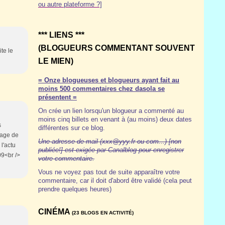
ou autre plateforme ?]
*** LIENS ***
(BLOGUEURS COMMENTANT SOUVENT
ite le
LE MIEN)
= Onze blogueuses et blogueurs ayant fait au
moins 500 commentaires chez dasola se
présentent =
On crée un lien lorsqu'un blogueur a commenté au
moins cinq billets en venant à (au moins) deux dates
s
différentes sur ce blog.
page de
Une adresse de mail (xxx@yyy.fr ou com...) [non
l'actu
publiée!] est exigée par Canalblog pour enregistrer
09<br />
votre commentaire.
Vous ne voyez pas tout de suite apparaître votre
commentaire, car il doit d'abord être validé (cela peut
prendre quelques heures)
CINÉMA
(23 BLOGS EN ACTIVITÉ)