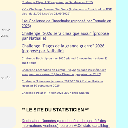
Challenge Objectif SF organisé par Sandrine en 2025
XVIe Challenge Summer Star Wars (Andor saison 2 - à bord du RSF
blog, du 21/06 jusqu'au 23/09/2025)
14e Challenge de l'Imaginaire (proposé par Tornade en
2026)
 <br />
Challenge "2026 sera classique aussi" (proposé
devenu,
par Nathalie)
Challenge "Pages de la grande guerre" 2026
(proposé par Nathalie)
Challenge Book trip en mer 2026 (de mai à novembre - saison 3)
chez Fanja
Challenge Escapades en Europe - Voyages dans les littératures
européennes - saison 2 (chez Cléanthe, jusqu'en mai 2027)
e soirée
Challenge "Littérature jeunesse 2025-2026 #1" chez Pativore
jusqu'au 30 septembre 2026
Challenge Polar et Thriller 2026-2027 chez Sharon
** LE SITE DU STATISTICIEN **
Destination Données (des données de qualité / des
informations vérifiées) [ou bien VOS stats canalblog -