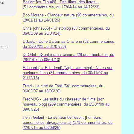
Baz'art [ex-Filou49] : Des films, des livres...
nce
(51 commentaires, du 17/04/14 au 14/12/23)
Bob Morane - Glandeur nature (90 commentaires, du
18/01/11 au 14/01/26)
Chris [chris666] - Cristoblog (33 commentaires, du
06/03/09 au 28/04/14)
DBasC - Dorie Barton as Charlene (32 commentaires,
du 13/08/21 au 31/07/26)
e les
Dr Orlof - [Son] journal cinéma (28 commentaires, du
26/11/07 au 08/01/13)
Edouard (ex Edisdead) (Nightswimming) - Notes sur
quelques films (81 commentaires, du 30/11/07 au
21/12/13)
Ffred - Le ciné de Fred (541 commentaires, du
06/02/07 au 18/06/20)
FredMJG - Les nuits du chasseur de films [son
nouveau blog] (289 commentaires, du 25/04/09 au
09/07/26)
Henri Golant - La senteur de l'esprit [humeurs
personnelles, divagations...] (171 commentaires, du
22/07/15 au 03/08/26)