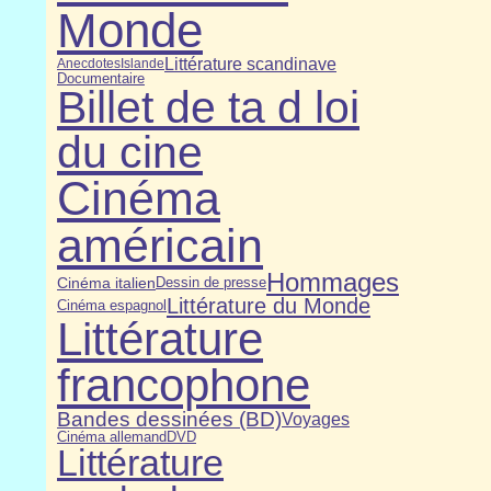
Monde
Littérature scandinave
Anecdotes
Islande
Documentaire
Billet de ta d loi
du cine
Cinéma
américain
Hommages
Cinéma italien
Dessin de presse
Littérature du Monde
Cinéma espagnol
Littérature
francophone
Bandes dessinées (BD)
Voyages
Cinéma allemand
DVD
Littérature