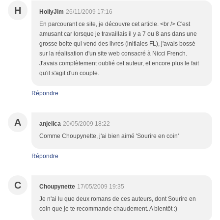
H
HollyJim
26/11/2009 17:16
En parcourant ce site, je découvre cet article. <br /> C'est
amusant car lorsque je travaillais il y a 7 ou 8 ans dans une
grosse boite qui vend des livres (initiales FL), j'avais bossé
sur la réalisation d'un site web consacré à Nicci French.
J'avais complètement oublié cet auteur, et encore plus le fait
qu'il s'agit d'un couple.
Répondre
A
anjelica
20/05/2009 18:22
Comme Choupynette, j'ai bien aimé 'Sourire en coin'
Répondre
C
Choupynette
17/05/2009 19:35
Je n'ai lu que deux romans de ces auteurs, dont Sourire en
coin que je te recommande chaudement. A bientôt :)