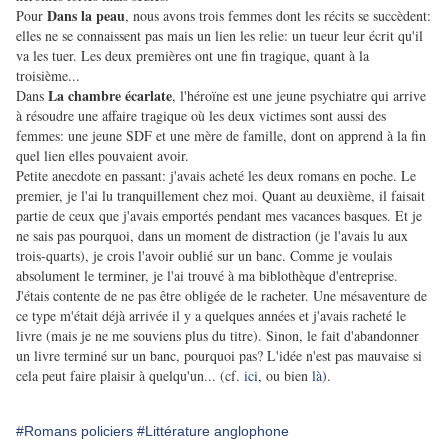
Dans la peau
Pour
, nous avons trois femmes dont les récits se succèdent:
elles ne se connaissent pas mais un lien les relie: un tueur leur écrit qu'il
va les tuer. Les deux premières ont une fin tragique, quant à la
troisième...
La chambre écarlate
Dans
, l'héroïne est une jeune psychiatre qui arrive
à résoudre une affaire tragique où les deux victimes sont aussi des
femmes: une jeune SDF et une mère de famille, dont on apprend à la fin
quel lien elles pouvaient avoir.
Petite anecdote en passant: j'avais acheté les deux romans en poche. Le
premier, je l'ai lu tranquillement chez moi. Quant au deuxième, il faisait
partie de ceux que j'avais emportés pendant mes vacances basques. Et je
ne sais pas pourquoi, dans un moment de distraction (je l'avais lu aux
trois-quarts), je crois l'avoir oublié sur un banc. Comme je voulais
absolument le terminer, je l'ai trouvé à ma biblothèque d'entreprise.
J'étais contente de ne pas être obligée de le racheter. Une mésaventure de
ce type m'était déjà arrivée il y a quelques années et j'avais racheté le
livre (mais je ne me souviens plus du titre). Sinon, le fait d'abandonner
un livre terminé sur un banc, pourquoi pas? L'idée n'est pas mauvaise si
cela peut faire plaisir à quelqu'un... (cf.
ici
, ou bien
là
).
#Romans policiers
#Littérature anglophone