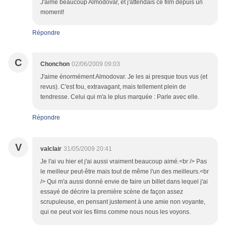
J'aime beaucoup Almodovar, et j'attendais ce film depuis un
moment!
Répondre
C
Chonchon
02/06/2009 09:03
J'aime énormément Almodovar. Je les ai presque tous vus (et
revus). C'est fou, extravagant, mais tellement plein de
tendresse. Celui qui m'a le plus marquée : Parle avec elle.
Répondre
V
valclair
31/05/2009 20:41
Je l'ai vu hier et j'ai aussi vraiment beaucoup aimé.<br /> Pas
le meilleur peut-être mais tout de même l'un des meilleurs.<br
/> Qui m'a aussi donné envie de faire un billet dans lequel j'ai
essayé de décrire la première scène de façon assez
scrupuleuse, en pensant justement à une amie non voyante,
qui ne peut voir les films comme nous nous les voyons.