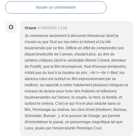
Ajouter un commentaire
O
Oriane
07/06/2009 13:58
Je commence seulement à découvrir Almodovar (dont je
n'avais vu que Tout sur ma mère et Volver) et j'ai été
bouleversée par ce film. Difficle en effet de comprendre son
départ bredouille de Cannes, d'autant plus, au dire de
certains critiques (dont le vénérable Michel Ciment, directeur
de Positif), que le film récompensé, Nuit d'ivresse printanière,
n'était pas du tout à la hauteur du prix...<br /> <br /> Bref, los
abrazos rotos est surtout un film impressionnant par sa
maîtrise, sa capacité à mêler habilement plusieurs intrigues et
niveaux de lecture pour livrer des histoires et réflexions
bouleversantes sur l'amour, le couple, la mort, la famille, et
surtout le cinéma. C'est ce qui m'a le plus séduite dans ce
film, l'hommage au cinéma, les clins d'oeil (Hedburn, Moreau,
Schneider, Bunuel...), et le pouvoir de l'image, qui permet
d'immortaliser le passé, un personnage magnifique tel que
Lena, jouée par l'ensorcelante Penelope Cruz.