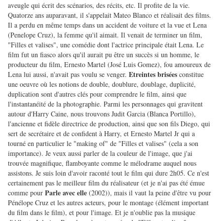
aveugle qui écrit des scénarios, des récits, etc. Il profite de la vie.
Quatorze ans auparavant, il s'appelait Mateo Blanco et réalisait des films.
Il a perdu en même temps
dans un accident de voiture
et la vue et Lena
(Penelope Cruz), la femme qu'il aimait. Il venait de terminer un film,
"Filles et valises", une comédie dont l'actrice principale était Lena. Le
film fut un fiasco alors qu'il aurait pu être un succès si un homme, le
producteur du film, Ernesto Martel (José Luis Gomez), fou amoureux de
Etreintes brisées
Lena lui aussi, n'avait pas voulu se venger.
constitue
une oeuvre où les notions de double, doublure, doublage, duplicité,
duplication sont d'autres clés pour comprendre le film, ainsi que
l'instantanéité de la photographie. Parmi les personnages qui gravitent
autour d'Harry Caine, nous trouvons Judit Garcia (Blanca Portillo),
l'ancienne et fidèle directrice de production, ainsi que son fils Diego, qui
sert de secrétaire et de confident à Harry, et Ernesto Martel Jr qui a
tourné en particulier le "making of" de "Filles et valises" (cela a son
importance).
Je veux aussi parler de la couleur de l'image, que j'ai
trouvée magnifique, flamboyante comme le mélodrame auquel nous
assistons.
Je suis loin d'avoir raconté tout le film qui dure 2h05. Ce n'est
certainement pas le meilleur film du réalisateur (et je n'ai pas été émue
Parle avec elle
comme pour
(2002)), mais il vaut la peine d'être vu pour
Pénélope Cruz et les autres acteurs, pour le montage (élément important
du film dans le film), et pour l'image. Et je n'oublie pas la musique