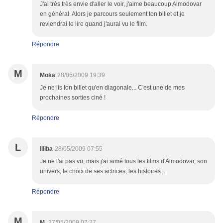
J'ai très très envie d'aller le voir, j'aime beaucoup Almodovar
en général. Alors je parcours seulement ton billet et je
reviendrai le lire quand j'aurai vu le film.
Répondre
M
Moka
28/05/2009 19:39
Je ne lis ton billet qu'en diagonale... C'est une de mes
prochaines sorties ciné !
Répondre
L
liliba
28/05/2009 07:55
Je ne l'ai pas vu, mais j'ai aimé tous les films d'Almodovar, son
univers, le choix de ses actrices, les histoires...
Répondre
M
M.
27/05/2009 07:27