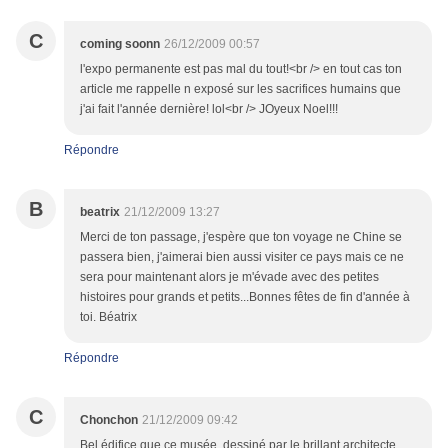
C
coming soonn
26/12/2009 00:57
l'expo permanente est pas mal du tout!<br /> en tout cas ton
article me rappelle n exposé sur les sacrifices humains que
j'ai fait l'année dernière! lol<br /> JOyeux Noel!!!
Répondre
B
beatrix
21/12/2009 13:27
Merci de ton passage, j'espère que ton voyage ne Chine se
passera bien, j'aimerai bien aussi visiter ce pays mais ce ne
sera pour maintenant alors je m'évade avec des petites
histoires pour grands et petits...Bonnes fêtes de fin d'année à
toi. Béatrix
Répondre
C
Chonchon
21/12/2009 09:42
Bel édifice que ce musée, dessiné par le brillant architecte