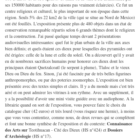
ses 150000 habitants pour des raisons pas vraiment éclaircies). Ce fut un
centre religieux et culturel, le plus important de son époque dans cette
région. Seuls 5% des 22 km2 de la ville (qui se situe au Nord de Mexico)
ont été fouillés. L'exposition présente plus de 480 objets dans un état de
conservation remarquable répartis selon 6 grands thèmes dont le religieux
et la construction. J'ai passé quelque temps devant 2 présentations
audiovisuelles intéressantes: quel fut le plan urbain de la ville aux axes
bien définis; et quels étaient ces dieux pour lesquelles des pyramides ont
été érigées: celle de la lune et celle du soleil. On a découvert qu'il y avait
eu de nombreux sacrifices humains pour honorer ces dieux dont les
principaux étaient Quetzalcoatl (le serpent à plume), Tlaloc et le vieux
Dieu ou Dieu du feu. Sinon, j'ai été fascinée par de très belles figurines
anthropomorphes, ou par des poteries zoomorphes. L'exposition est bien
présentée avec des textes simples et clairs. Il y a du monde mais c'est très
aéré et on peut admirer les vitrines à son rythme. Avec un supplément, il
y a la possibilité d'avoir une mini visite guidée avec un audiophone. A la
librairie quand on sort de l'exposition, vous pouvez faire le choix du
catalogue cher (42 euros) et très lourd (vous risquez une hernie), à moins
que vous vous contentiez, comme nous, de deux revues qui se complètent
Connaissance
et font une bonne synthèse de l'exposition et du contexte:
des Arts sur
Dossiers
Teotihuacan - Cité des Dieux (HS n°424) et
d'Archéologie
(HS n°17).