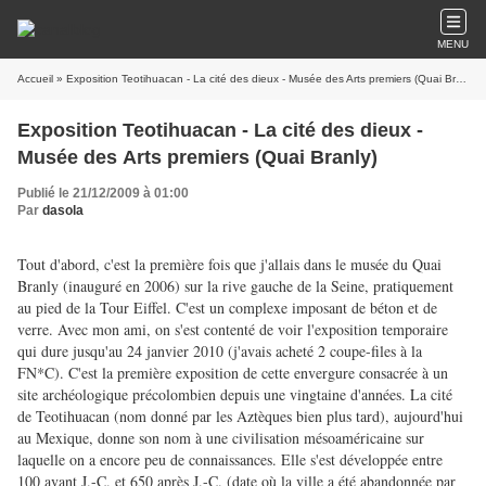
MENU
Accueil
» Exposition Teotihuacan - La cité des dieux - Musée des Arts premiers (Quai Branly)
Exposition Teotihuacan - La cité des dieux -
Musée des Arts premiers (Quai Branly)
Publié le 21/12/2009 à 01:00
Par
dasola
Tout d'abord, c'est la première fois que j'allais dans le musée du Quai
Branly (inauguré en 2006) sur la rive gauche de la Seine, pratiquement
au pied de la Tour Eiffel. C'est un complexe imposant de béton et de
verre. Avec mon ami, on s'est contenté de voir l'exposition temporaire
qui dure jusqu'au 24 janvier 2010 (j'avais acheté 2 coupe-files à la
FN*C). C'est la première exposition de cette envergure consacrée à un
site archéologique précolombien
depuis une vingtaine d'années
.
La cité
de Teotihuacan (nom donné par les Aztèques bien plus tard), aujourd'hui
au Mexique,
donne son nom à une civilisation mésoaméricaine sur
laquelle on a encore peu de connaissances.
Elle s'est développée entre
100 avant J.-C. et 650 après J.-C. (date où la ville a été abandonnée par