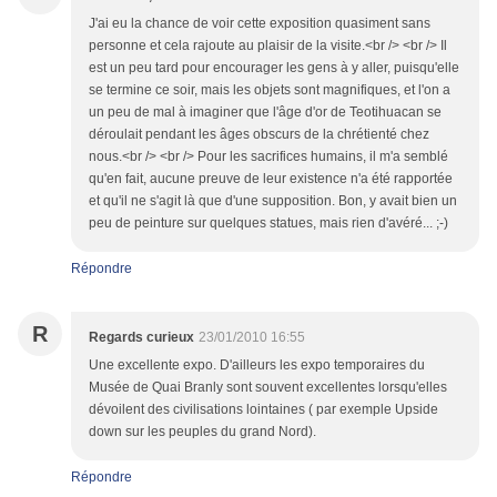
J'ai eu la chance de voir cette exposition quasiment sans
personne et cela rajoute au plaisir de la visite.<br /> <br /> Il
est un peu tard pour encourager les gens à y aller, puisqu'elle
se termine ce soir, mais les objets sont magnifiques, et l'on a
un peu de mal à imaginer que l'âge d'or de Teotihuacan se
déroulait pendant les âges obscurs de la chrétienté chez
nous.<br /> <br /> Pour les sacrifices humains, il m'a semblé
qu'en fait, aucune preuve de leur existence n'a été rapportée
et qu'il ne s'agit là que d'une supposition. Bon, y avait bien un
peu de peinture sur quelques statues, mais rien d'avéré... ;-)
Répondre
R
Regards curieux
23/01/2010 16:55
Une excellente expo. D'ailleurs les expo temporaires du
Musée de Quai Branly sont souvent excellentes lorsqu'elles
dévoilent des civilisations lointaines ( par exemple Upside
down sur les peuples du grand Nord).
Répondre