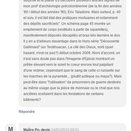
surprise et le plaisir d'y découvrir plusieurs articles signés de
mon prof' d'archéologie précolombienne (de la fin des années
'80 / début des années '90), Eric Taladoire. Mais surtout, p. 40
et suiv, il est fait état des pratiques mortuaires et notamment
des dépôts sacrificiels". Un schéma page 45 montre un
empilement de corps (restitués à partir de squelettes),
manifestement déposés décapités et bras liés derrière le dos.
Il y en a d'ailleurs davantage dans le Hors-série "Découverte
Gallimard" sur Teotihuacan, La cité des Dieux, sorti (quel
hasard, n'est-ce pas?) début octobre 2009. Alors d'accord, on
n'est sans doute pas dans l'imagerie d'Epinal montrant un
prêtre élevant vers le soleil le coeur encore tout palpitant
d'une victime, cependant que le sang de celle-ci ruisselle sur
les marches de la pyramide... (plutôt aztèque ou maya?). Mais
peut-être dans "l'utilisation" de prisonniers de guerre destinés
au même usage que la pièce de monnaie ou le chat que nos
ancêtres scellaient dans les fondations de certains
bâtiments?
Répondre
M
Maître Po, devin
24/01/2010 09:51