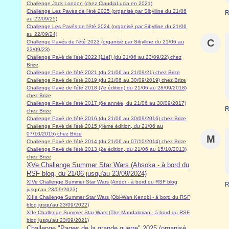
Challenge Jack London (chez ClaudiaLucia en 2021)
Challenge Les Pavés de l'été 2025 (organisé par Sibylline du 21/06
R
au 22/09/25)
Challenge Les Pavés de l'été 2024 (organisé par Sibylline du 21/06
au 22/09/24)
C
Challenge Pavés de l'été 2023 (organisé par Sibylline du 21/06 au
23/09/23
)
Challenge Pavé de l'été 2022 [11e!] (du 21/06 au 23/09/22) chez
Brize
Challenge Pavé de l'été 2021 (du 21/06 au 21/09/21) chez Brize
Challenge Pavé de l'été 2019 (du 21/06 au 30/09/2019) chez Brize
Challenge Pavé de l'été 2018 (7e édition) du 21/06 au 28/09/2018)
chez Brize
Challenge Pavé de l'été 2017 (6e année, du 21/06 au 30/09/2017)
R
chez Brize
Challenge Pavé de l'été 2016 (du 21/06 au 30/09/2016) chez Brize
Challenge Pavé de l'été 2015 (4ème édition, du 21/06 au
07/10/2015) chez Brize
M
Challenge Pavé de l'été 2014 (du 21/06 au 07/10/2014) chez Brize
Challenge Pavé de l'été 2013 (2e édition, du 21/06 au 15/10/2013)
chez Brize
XVe Challenge Summer Star Wars (Ahsoka - à bord du
RSF blog, du 21/06 jusqu'au 23/09/2024)
XIVe Challenge Summer Star Wars (Andor - à bord du RSF blog
R
jusqu'au 23/09/2023)
XIIIe Challenge Summer Star Wars (Obi-Wan Kenobi - à bord du RSF
blog jusqu'au 23/09/2022)
XIIe Challenge Summer Star Wars (The Mandalorian - à bord du RSF
blog jusqu'au 23/09/2021)
Challenge "Pages de la grande guerre" 2025 (organisé