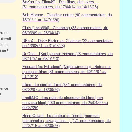
Baz'art [ex-Filou49] : Des films, des livres...
(51 commentaires, du 17/04/14 au 14/12/23)
Bob Morane - Glandeur nature (90 commentaires, du
18/01/11 au 14/01/26)
Chris [chris666] - Cristoblog (33 commentaires, du
06/03/09 au 28/04/14)
èrent'
 devait
DBasC - Dorie Barton as Charlene (32 commentaires,
t une
du 13/08/21 au 31/07/26)
uer !
Dr Orlof - [Son] journal cinéma (28 commentaires, du
26/11/07 au 08/01/13)
Edouard (ex Edisdead) (Nightswimming) - Notes sur
quelques films (81 commentaires, du 30/11/07 au
21/12/13)
Ffred - Le ciné de Fred (541 commentaires, du
érence
06/02/07 au 18/06/20)
e!
FredMJG - Les nuits du chasseur de films [son
nouveau blog] (289 commentaires, du 25/04/09 au
09/07/26)
Henri Golant - La senteur de l'esprit [humeurs
personnelles, divagations...] (171 commentaires, du
22/07/15 au 03/08/26)