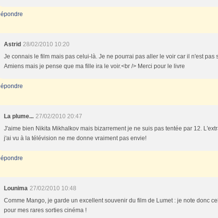
épondre
Astrid
28/02/2010 10:20
Je connais le film mais pas celui-là. Je ne pourrai pas aller le voir car il n'est pas s
Amiens mais je pense que ma fille ira le voir.<br /> Merci pour le livre
épondre
La plume...
27/02/2010 20:47
J'aime bien Nikita Mikhalkov mais bizarrement je ne suis pas tentée par 12. L'extr
j'ai vu à la télévision ne me donne vraiment pas envie!
épondre
Lounima
27/02/2010 10:48
Comme Mango, je garde un excellent souvenir du film de Lumet : je note donc cel
pour mes rares sorties cinéma !