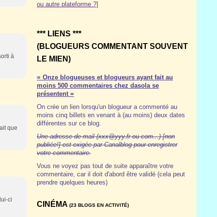
ou autre plateforme ?]
*** LIENS ***
(BLOGUEURS COMMENTANT SOUVENT
orti à
LE MIEN)
= Onze blogueuses et blogueurs ayant fait au
moins 500 commentaires chez dasola se
présentent =
On crée un lien lorsqu'un blogueur a commenté au
moins cinq billets en venant à (au moins) deux dates
différentes sur ce blog.
ait que
Une adresse de mail (xxx@yyy.fr ou com...) [non
publiée!] est exigée par Canalblog pour enregistrer
votre commentaire.
Vous ne voyez pas tout de suite apparaître votre
commentaire, car il doit d'abord être validé (cela peut
prendre quelques heures)
ui-ci
CINÉMA
(23 BLOGS EN ACTIVITÉ)