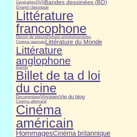
Bandes dessinées (BD)
Généralités
DVD
Grand classique
Littérature
francophone
Dessin de presse
Dessins animés
Anecdotes
Littérature du Monde
Cinéma japonais
Littérature
anglophone
Islande
Billet de ta d loi
du cine
Vie du blog
Voyages
Documentaire
Cinéma allemand
Cinéma
américain
Hommages
Cinéma britannique