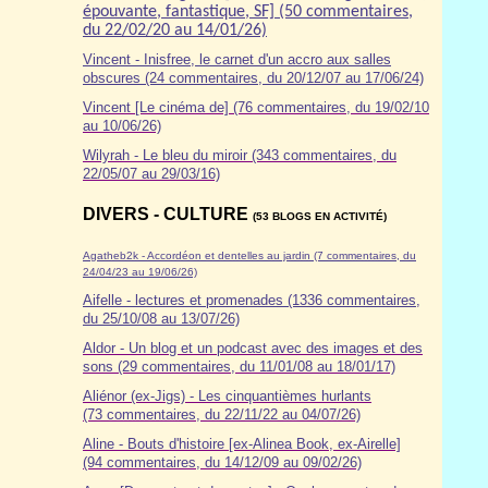
épouvante, fantastique, SF] (50 commentaires,
du 22/02/20 au 14/01/26)
Vincent - Inisfree, le carnet d'un accro aux salles
obscures (24 commentaires, du 20/12/07 au 17/06/24)
Vincent [Le cinéma de] (76 commentaires, du 19/02/10
au 10/06/26)
Wilyrah - Le bleu du miroir (343 commentaires, du
22/05/07 au 29/03/16)
DIVERS - CULTURE
(53 BLOGS EN ACTIVITÉ)
Agatheb2k - Accordéon et dentelles au jardin (7 commentaires, du
24/04/23 au 19/06/26)
Aifelle - lectures et promenades (1336 commentaires,
du 25/10/08 au 13/07/26)
Aldor
- Un blog et un podcast avec des images et des
sons (29 commentaires, du 11/01/08 au 18/01/17)
Aliénor (ex-Jigs) - Les cinquantièmes hurlants
(73 commentaires, du 22/11/22 au 04/07/26)
Aline - Bouts d'histoire [ex-Alinea Book, ex-Airelle]
(94 commentaires, du 14/12/09 au 09/02/26)