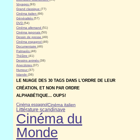
Voyages
(93)
Grand classique
(77)
Cinéma italien
(66)
Généralités
(57)
DVD
(54)
Cinéma allemand
(51)
Cinéma japonais
(50)
Dessin de presse
(49)
Cinéma espagnol
(46)
Documentaire
(46)
Palmarès
(46)
Théâtre
(41)
Dessins animés
(38)
Anecdotes
(37)
Humour
(37)
Islande
(36)
LE NUAGE DES 30 TAGS DANS L'ORDRE DE LEUR
CRÉATION, ET NON PAR ORDRE
ALPHABÉTIQUE... OUPS!
Cinéma italien
Cinéma espagnol
Littérature scandinave
Cinéma du
Monde