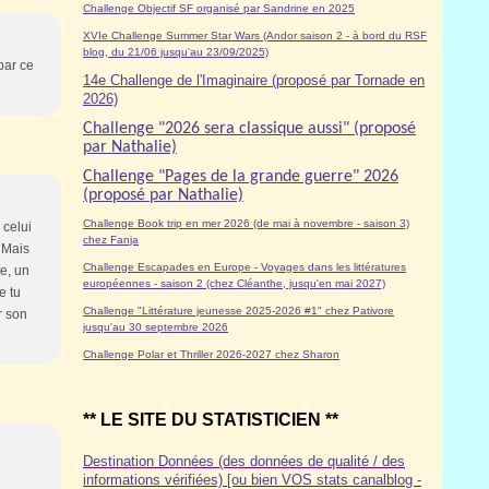
Challenge Objectif SF organisé par Sandrine en 2025
XVIe Challenge Summer Star Wars (Andor saison 2 - à bord du RSF
blog, du 21/06 jusqu'au 23/09/2025)
par ce
14e Challenge de l'Imaginaire (proposé par Tornade en
2026)
Challenge "2026 sera classique aussi" (proposé
par Nathalie)
Challenge "Pages de la grande guerre" 2026
(proposé par Nathalie)
Challenge Book trip en mer 2026 (de mai à novembre - saison 3)
 celui
chez Fanja
. Mais
Challenge Escapades en Europe - Voyages dans les littératures
te, un
européennes - saison 2 (chez Cléanthe, jusqu'en mai 2027)
e tu
Challenge "Littérature jeunesse 2025-2026 #1" chez Pativore
r son
jusqu'au 30 septembre 2026
Challenge Polar et Thriller 2026-2027 chez Sharon
** LE SITE DU STATISTICIEN **
Destination Données (des données de qualité / des
informations vérifiées) [ou bien VOS stats canalblog -