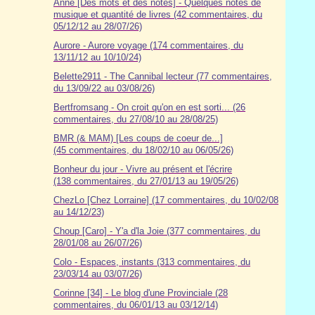
Anne [Des mots et des notes] - Quelques notes de
musique et quantité de livres (42 commentaires, du
05/12/12 au 28/07/26)
Aurore - Aurore voyage (174 commentaires, du
13/11/12 au 10/10/24)
Belette2911 - The Cannibal lecteur (77 commentaires,
du 13/09/22 au 03/08/26)
Bertfromsang - On croit qu'on en est sorti... (26
commentaires, du 27/08/10 au 28/08/25)
BMR (& MAM) [Les coups de coeur de...]
(45 commentaires, du 18/02/10 au 06/05/26)
Bonheur du jour - Vivre au présent et l'écrire
(138 commentaires, du 27/01/13 au 19/05/26)
ChezLo [Chez Lorraine] (17 commentaires, du 10/02/08
au 14/12/23)
Choup [Caro] - Y'a d'la Joie (377 commentaires, du
28/01/08 au 26/07/26)
Colo - Espaces, instants (313 commentaires, du
23/03/14 au 03/07/26)
Corinne [34] - Le blog d'une Provinciale (28
commentaires, du 06/01/13 au 03/12/14)