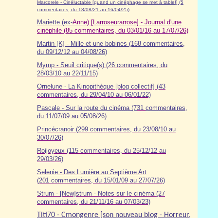
Marcorele - Cinéluctable [quand un cinéphage se met à table!] (5
commentaires, du 18/08/21 au 16/04/25)
Mariette (ex-
Anne) [Larroseurarrose] - Journal d'une
cinéphile (85 commentaires, du 03/01/16 au 17/07/26)
Martin [K] - Mille et une bobines (168 commentaires,
du 09/12/12 au 04/08/26)
Mymp - Seuil critique(s) (26 commentaires, du
28/03/10 au 22/11/15)
Ornelune - La Kinopithèque [blog collectif] (43
commentaires, du 29/04/10 au 06/01/22)
Pascale - Sur la route du cinéma (7
31
commentaires,
du 11/07/09 au 05/08/26)
Princécranoir (299 commentaires, du 23/08/10 au
30/07/26)
Roijoyeux (115 commentaires, du 25/12/12 au
29/03/26)
Selenie - Des Lumière au Septième Art
(201 commentaires, du 15/01/09 au 27/07/26)
Strum - [New]strum - Notes sur le cinéma (27
commentaires, du 21/11/16 au 07/03/23)
Titi70 - Cmongenre [son nouveau blog - Horreur,