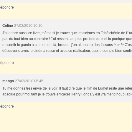
épondre
Céline
27/02/2010 10:10
J'ai adoré aussi ce livre, même si je trouve que les scènes en Tchétchénie de l' 'a
pas du tout bien au contraire ! J'ai ressenti au plus profond de moi la panique que
ressentir le gamin à ce moment là, brouuu, j'en ai encore des frissons !<br /> C'es
découverte avec le cinéma russe et avec ce réalisateur, que je compte bien contin
épondre
mango
27/02/2010 06:46
Tu me donnes très envie de le voir! Il faut dire que le film de Lumet reste une réf
absolue pour moi tant je le trouve efficace! Henry Fonda y est vraiment inoubliabl
épondre