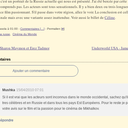
, c'est un portrait de la Russie actuelle qui nous est présenté. J'ai été bercée par cett
comprends pas. Les acteurs sont tous sensationnels. Il y a bien deux ou trois longue
 ce film passionnant. S'il passe dans votre région, allez le voir. La conclusion est cel
inale mais avec une variante assez inattendue. Voir aussi le billet de
Céline
.
asola à 01:00 -
Commentaires [
…
]
- Permalien [
#
]
a russe
,
Cinéma du Monde
 Sharon Maymon et Erez Tadmor
Underworld USA - Jame
aires
Ajouter un commentaire
Mushka
15/04/2010 07:01
Si il est vrai que les acteurs sont inconnus dans le monde occidental, sachez qu'i
tres célèbres et en Russie et dans tous les pays Est Européens. Pour le reste je 
votre avis sur le film et la passion pour le cinéma de Mikhalkov.
épondre