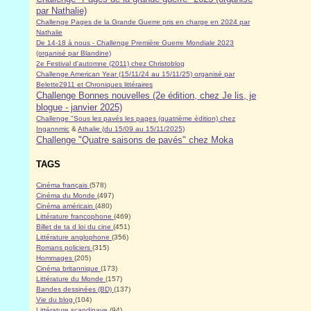
par Nathalie)
Challenge Pages de la Grande Guerre pris en charge en 2024 par
Nathalie
De 14-18 à nous - Challenge Première Guerre Mondiale 2023
(organisé par Blandine)
2e Festival d'automne (2011) chez Christoblog
Challenge American Year (15/11/24 au 15/11/25) organisé par
Belette2911 et Chroniques littéraires
Challenge Bonnes nouvelles (2e édition, chez Je lis, je
blogue - janvier 2025)
Challenge "Sous les pavés les pages (quatrième édition) chez
Ingannmic
&
Athalie (du 15/09 au 15/11/2025)
Challenge "Quatre saisons de pavés" chez Moka
TAGS
Cinéma français
(578)
Cinéma du Monde
(497)
Cinéma américain
(480)
Littérature francophone
(469)
Billet de ta d loi du cine
(451)
Littérature anglophone
(356)
Romans policiers
(315)
Hommages
(205)
Cinéma britannique
(173)
Littérature du Monde
(157)
Bandes dessinées (BD)
(137)
Vie du blog
(104)
Littérature scandinave
(94)