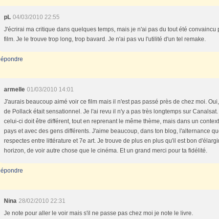
pL
04/03/2010 22:55
J'écrirai ma critique dans quelques temps, mais je n'ai pas du tout été convaincu 
film. Je le trouve trop long, trop bavard. Je n'ai pas vu l'utilité d'un tel remake.
épondre
armelle
01/03/2010 14:01
J'aurais beaucoup aimé voir ce film mais il n'est pas passé près de chez moi. Oui,
de Pollack était sensationnel. Je l'ai revu il n'y a pas très longtemps sur Canalsat
celui-ci doit être différent, tout en reprenant le même thème, mais dans un contex
pays et avec des gens différents. J'aime beaucoup, dans ton blog, l'alternance qu
respectes entre littérature et 7e art. Je trouve de plus en plus qu'il est bon d'élargi
horizon, de voir autre chose que le cinéma. Et un grand merci pour ta fidélité.
épondre
Nina
28/02/2010 22:31
Je note pour aller le voir mais s'il ne passe pas chez moi je note le livre.