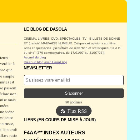
LE BLOG DE DASOLA
CINEMA, LIVRES, DVD, SPECTACLES, TV - BILLETS DE BONNE
ET (parfois) MAUVAISE HUMEUR. Critiques et opinions sur films,
livres et spectacles. [Secrétaire de rédaction et statistiques: "ta d loi
du cine" (270 commentaires, du 17/01/07 au 31/07/26)].
teurs
Accueil du blog
Créer un blog avec CanalBlog
verdict à
NEWSLETTER
ense que
ne simple
mité) est
 se passent
éclare non
rnise mais
80 abonnés
armées
Flux RSS
une scène
st cette
LIENS (EN COURS DE MISE À JOUR)
on russe,
 l'on croit
F4AA²** INDEX AUTEURS
alkov reste