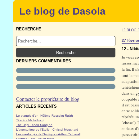
Le blog de Dasola
RECHERCHE
LE BLOG 
27 févrie
12 - Niki
Je vous co
DERNIERS COMMENTAIRES
russes inc
la fin. Il 
tout le mo
adaptation
tchétchène
dans un gy
Contacter le propriétaire du blog
coupable a
il est pass
ARTICLES RÉCENTS
entre sold
Le triangle d'or - Hélène Rosselet-Ruizh
répétée un
Titanic - Michelluzzi
"chose"). 
The Ugly - Yeon Sang-ho
et deux d'
L'aventurière de l'Etoile - Christel Mouchard
percevoir 
Les naufragés de l'Arctique - Arthur Catherall
Sudden Fear - David Miller