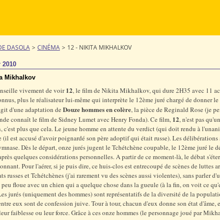
DE DASOLA
>
CINÉMA
>
12 - NIKITA MIKHALKOV
r 2010
ta Mikhalkov
12
nseille vivement de voir
, le film de Nikita Mikhalkov, qui dure 2H35 avec 11 ac
onnus, plus le réalisateur lui-même qui interprète le 12ème juré chargé de donner le 
Douze hommes en colère
s'agit d'une adaptation de
, la pièce de Reginald Rose (je p
12
nde connaît le film de Sidney Lumet avec Henry Fonda). Ce film,
, n'est pas qu'u
, c'est plus que cela. Le jeune homme en attente du verdict (qui doit rendu à l'unani
 (il est accusé d'avoir poignardé son père adoptif qui était russe). Les délibérations
mnase. Dès le départ, onze jurés jugent le Tchétchène coupable, le 12ème juré le d
près quelques considérations personnelles. A partir de ce moment-là, le débat s'éte
ionnant. Pour l'aérer, si je puis dire, ce huis-clos est entrecoupé de scènes de luttes 
ats russes et Tchétchènes (j'ai rarement vu des scènes aussi violentes), sans parler d'
 peu floue avec un chien qui a quelque chose dans la gueule (à la fin, on voit ce qu'e
Les jurés (uniquement des hommes) sont représentatifs de la diversité de la populati
entre eux sont de confession juive. Tour à tour, chacun d'eux donne son état d'âme, et
leur faiblesse ou leur force. Grâce à ces onze hommes (le personnage joué par Mikh