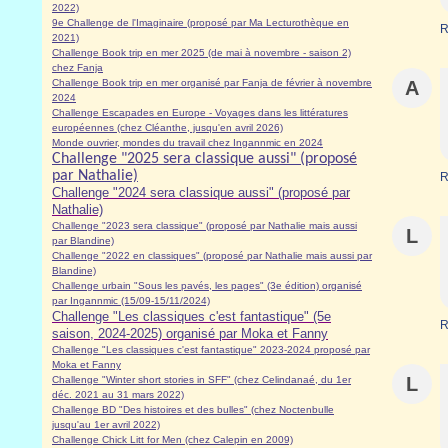
2022)
9e Challenge de l'Imaginaire (proposé par Ma Lecturothèque en
R
2021)
Challenge Book trip en mer 2025 (de mai à novembre - saison 2)
chez Fanja
Challenge Book trip en mer organisé par Fanja de février à novembre
A
2024
Challenge Escapades en Europe - Voyages dans les littératures
européennes (chez Cléanthe, jusqu'en avril 2026)
Monde ouvrier, mondes du travail chez Ingannmic en 2024
Challenge "2025 sera classique aussi" (proposé
par Nathalie)
R
Challenge "2024 sera classique aussi" (proposé par
Nathalie)
Challenge "2023 sera classique" (proposé par Nathalie mais aussi
L
par Blandine)
Challenge "2022 en classiques" (proposé par Nathalie mais aussi par
Blandine)
Challenge urbain "Sous les pavés, les pages" (3e édition) organisé
par Ingannmic (15/09-15/11/2024)
Challenge "Les classiques c'est fantastique" (5e
R
saison, 2024-2025) organisé par Moka et Fanny
Challenge "Les classiques c'est fantastique" 2023-2024 proposé par
Moka et Fanny
L
Challenge "Winter short stories in SFF" (chez Celindanaé, du 1er
déc. 2021 au 31 mars 2022)
Challenge BD "Des histoires et des bulles" (chez Noctenbulle
jusqu'au 1er avril 2022)
Challenge Chick Litt for Men (chez Calepin en 2009)