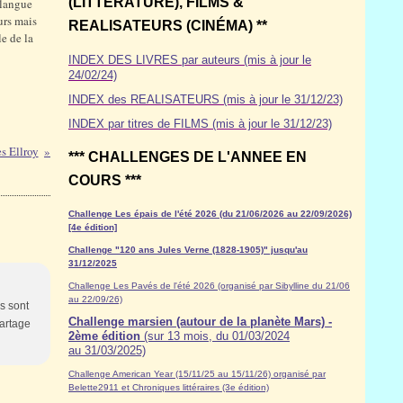
(LITTÉRATURE), FILMS &
e langue
urs mais
REALISATEURS (CINÉMA) **
le de la
INDEX DES LIVRES par auteurs (mis à jour le
24/02/24)
INDEX des REALISATEURS (mis à jour le 31/12/23)
INDEX par titres de FILMS (mis à jour le 31/12/23)
s Ellroy
*** CHALLENGES DE L'ANNEE EN
COURS ***
Challenge Les épais de l'été 2026 (du 21/06/2026 au 22/09/2026)
[4e édition]
Challenge "120 ans Jules Verne (1828-1905)" jusqu'au
31/12/2025
Challenge Les Pavés de l'été 2026 (organisé par Sibylline du 21/06
au 22/09/26)
ls sont
Challenge marsien (autour de la planète Mars) -
partage
2ème édition
(sur 13 mois, du 01/03/2024
au 31/03/2025)
Challenge American Year (15/11/25 au 15/11/26) organisé par
Belette2911 et Chroniques littéraires (3e édition)