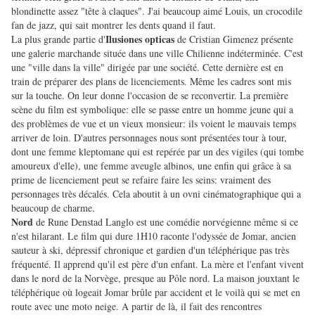
blondinette assez "tête à claques". J'ai beaucoup aimé Louis, un crocodile
fan
de jazz,
qui sait montrer les dents quand il faut.
Ilusiones opticas
La plus grande partie d'
de Cristian Gimenez présente
une galerie marchande située dans une ville Chilienne indéterminée. C'est
une "ville dans la ville" dirigée par une société. Cette dernière est en
train de préparer des plans de licenciements. Même les cadres sont mis
sur la touche. On leur donne l'occasion de se reconvertir. La première
scène du film est symbolique: elle se passe entre un homme jeune qui a
des problèmes de vue et un vieux monsieur: ils voient le mauvais temps
arriver de loin. D'autres personnages nous sont présentées tour à tour,
dont une femme kleptomane qui est repérée par un des vigiles (qui tombe
amoureux d'elle), une femme aveugle albinos, une enfin qui grâce à sa
prime de licenciement peut se refaire faire les seins: vraiment des
personnages très décalés. Cela aboutit à un ovni cinématographique qui a
beaucoup de charme.
Nord
de Rune Denstad Langlo est une comédie norvégienne même si ce
n'est hilarant. Le film qui dure 1H10 raconte l'odyssée de Jomar, ancien
sauteur à ski, dépressif chronique et gardien d'un téléphérique pas très
fréquenté. Il apprend qu'il est père d'un enfant. La mère et l'enfant vivent
dans le nord de la Norvège, presque au Pôle nord. La maison jouxtant le
téléphérique où logeait Jomar brûle par accident et le voilà qui se met en
route avec une moto neige. A partir de là, il fait des rencontres