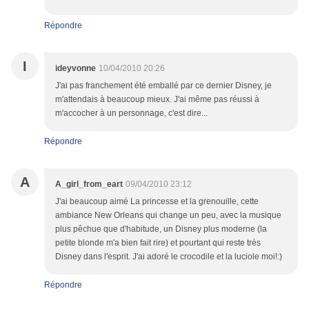
Répondre
I
ideyvonne
10/04/2010 20:26
J'ai pas franchement été emballé par ce dernier Disney, je
m'attendais à beaucoup mieux. J'ai même pas réussi à
m'accocher à un personnage, c'est dire...
Répondre
A
A_girl_from_eart
09/04/2010 23:12
J'ai beaucoup aimé La princesse et la grenouille, cette
ambiance New Orleans qui change un peu, avec la musique
plus pêchue que d'habitude, un Disney plus moderne (la
petite blonde m'a bien fait rire) et pourtant qui reste très
Disney dans l'esprit. J'ai adoré le crocodile et la luciole moi!:)
Répondre