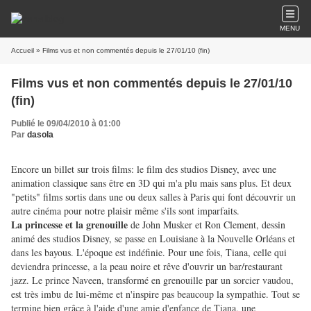
MENU
Accueil
» Films vus et non commentés depuis le 27/01/10 (fin)
Films vus et non commentés depuis le 27/01/10
(fin)
Publié le 09/04/2010 à 01:00
Par
dasola
Encore un billet sur trois films: le film des studios Disney, avec une
animation classique sans être en 3D qui m'a plu mais sans plus. Et deux
"petits" films sortis dans une ou deux salles à Paris qui font découvrir un
autre cinéma pour notre plaisir même s'ils sont imparfaits.
La princesse et la grenouille
de John Musker et Ron Clement, dessin
animé des studios Disney, se passe en Louisiane à la Nouvelle Orléans et
dans les bayous. L'époque est indéfinie. Pour une fois, Tiana, celle qui
deviendra princesse, a la peau noire et rêve d'ouvrir un bar/restaurant
jazz. Le prince Naveen, transformé en grenouille par un sorcier vaudou,
est très imbu de lui-même et n'inspire pas beaucoup la sympathie. Tout se
termine bien grâce à l'aide d'une amie d'enfance de Tiana, une