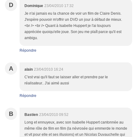
D
Dominique
23/04/2010 17:32
Je n'ai jamais eu la chance de voir un film de Claire Denis.
J'espère pouvoir m'offrir un DVD un jour à défaut de mieux.
<br /> <br /> Quant à Isabelle Huppert je l'ai toujours
appréciée quoiqu'elle joue. Son jeu me plaît parce qu'il est
ambigu.
Répondre
A
alain
23/04/2010 16:24
C'est vrai qu'il faut se laisser aller et prendre par le
réalisateur.. J'ai aimé aussi
Répondre
B
Bastien
23/04/2010 09:52
Long et ennuyeux, avec son Isabelle Huppert cantonnée au
même rôle de film en film (la névrosée qui emmerde le monde
et vit pour elle et ses illusions) et un Nicolas Duvauchelle qui