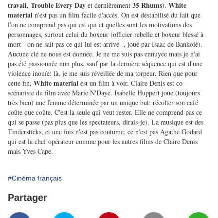
travail
Trouble Every Day
35 Rhums
White
,
et dernièrement
).
material
n'est pas un film facile d'accès. On est déstabilisé du fait que
l'on ne comprend pas qui est qui et quelles sont les motivations des
personnages, surtout celui du boxeur (officier rebelle et boxeur blessé à
mort - on ne sait pas ce qui lui est arrivé -, joué par Isaac de Bankolé).
Aucune clé ne nous est donnée.
Je ne me suis pas ennuyée mais je n'ai
pas été passionnée non plus, sauf par la dernière séquence qui est d'une
violence inouïe: là, je me suis réveillée de ma torpeur. Rien que pour
White material
cette fin,
est un film à voir. Claire Denis est co-
scénariste du film avec Marie N'Daye. Isabelle Huppert joue (toujours
très bien) une femme déterminée par un unique but: récolter son café
coûte que coûte. C'est la seule qui veut rester. Elle ne comprend pas ce
qui se passe (pas plus que les spectateurs, dirais-je). La musique est des
Tindersticks, et une fois n'est pas coutume, ce n'est pas Agathe Godard
qui est la chef opérateur comme pour les autres films de Claire Denis
mais Yves Cape.
#Cinéma français
Partager