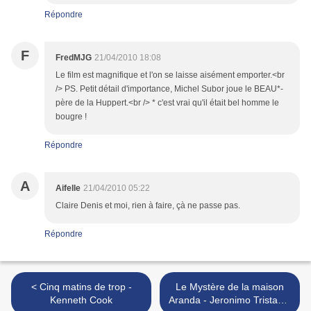
Répondre
F
FredMJG
21/04/2010 18:08
Le film est magnifique et l'on se laisse aisément emporter.<br
/> PS. Petit détail d'importance, Michel Subor joue le BEAU*-
père de la Huppert.<br /> * c'est vrai qu'il était bel homme le
bougre !
Répondre
A
Aifelle
21/04/2010 05:22
Claire Denis et moi, rien à faire, çà ne passe pas.
Répondre
< Cinq matins de trop -
Le Mystère de la maison
Kenneth Cook
Aranda - Jeronimo Tristante