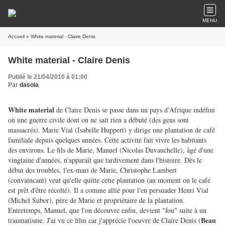
MENU
Accueil
» White material - Claire Denis
White material - Claire Denis
Publié le 21/04/2010 à 01:00
Par
dasola
White material
de Claire Denis se passe dans un pays d'Afrique indéfini
où une guerre civile dont on ne sait rien a débuté (des gens sont
massacrés). Marie Vial (Isabelle Huppert) y dirige une plantation de café
familiale depuis quelques années. Cette activité fait vivre les habitants
des environs. Le fils de Marie, Manuel (Nicolas Duvauchelle), âgé d'une
vingtaine d'années, n'apparaît que tardivement dans l'histoire. Dès le
début des troubles, l'ex-mari de Marie, Christophe Lambert
(convaincant) veut qu'elle quitte cette plantation (au moment ou le café
est prêt d'être récolté). Il a comme allié pour l'en persuader Henri Vial
(Michel Subor), père de Marie et propriétaire de la plantation.
Entretemps, Manuel, que l'on découvre enfin, devient "fou" suite à un
Beau
traumatisme.
J'ai vu ce film car j'apprécie l'oeuvre de Claire Denis (