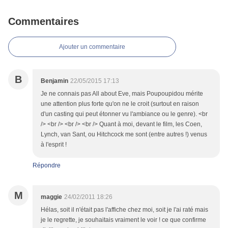
Commentaires
Ajouter un commentaire
B
Benjamin
22/05/2015 17:13
Je ne connais pas All about Eve, mais Poupoupidou mérite
une attention plus forte qu'on ne le croit (surtout en raison
d'un casting qui peut étonner vu l'ambiance ou le genre). <br
/> <br /> <br /> <br /> Quant à moi, devant le film, les Coen,
Lynch, van Sant, ou Hitchcock me sont (entre autres !) venus
à l'esprit !
Répondre
M
maggie
24/02/2011 18:26
Hélas, soit il n'était pas l'affiche chez moi, soit je l'ai raté mais
je le regrette, je souhaitais vraiment le voir ! ce que confirme