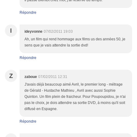
Il passe bientôt chez moi, j'ai réservé du temps.
Répondre
I
ideyvonne
07/02/2011 19:03
Ah, un film qui rend hommage aux films us des années 50, je
sens que je vais attendre la sortie dvd!
Répondre
Z
zaboue
07/02/2011 12:31
J'avais déjà beaucoup aimé Avril, le premier long - métrage
de Gérald - Hustache Mathieu , Avril avec aussi Sophie
Quinton. Un film plein de fraicheur. Pour Poupoupidou, je n'ai
pas le choix, je dois attendre sa sortie DVD, à moins qu'il soit
diffusé en Espagne.
Répondre