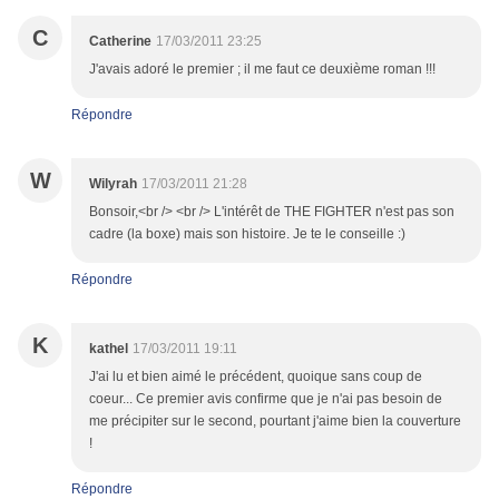
C
Catherine
17/03/2011 23:25
J'avais adoré le premier ; il me faut ce deuxième roman !!!
Répondre
W
Wilyrah
17/03/2011 21:28
Bonsoir,<br /> <br /> L'intérêt de THE FIGHTER n'est pas son
cadre (la boxe) mais son histoire. Je te le conseille :)
Répondre
K
kathel
17/03/2011 19:11
J'ai lu et bien aimé le précédent, quoique sans coup de
coeur... Ce premier avis confirme que je n'ai pas besoin de
me précipiter sur le second, pourtant j'aime bien la couverture
!
Répondre