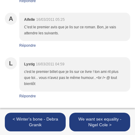
Répondre
A
Aifelle
16/03/2011 05:25
C'est le premier avis que je lis sur ce roman. Bon, je vais
attendre les suivants.
Répondre
L
Lystig
16/03/2011 04:59
c'est le premier billet que je lis sur ce livre ! ton ami rit plus
que toi... vous n'avez pas le même humour...<br /> @ tout
bientôt
Répondre
< Winter's bone - Debra
We want sex equality -
Granik
Nigel Cole >