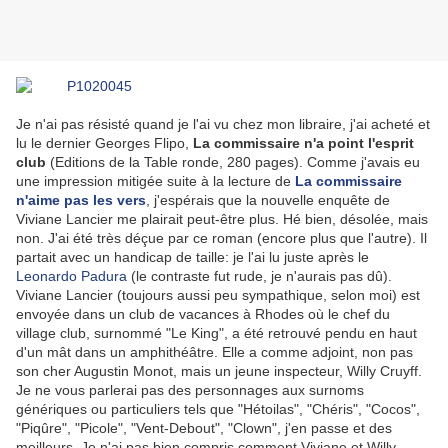
Je n'ai pas résisté quand je l'ai vu chez mon libraire, j'ai acheté et
lu le dernier Georges Flipo,
La commissaire n'a point l'esprit
club
(Editions de la Table ronde, 280 pages). Comme j'avais eu
une impression mitigée suite à la lecture de
La commissaire
n'aime pas les vers
, j'espérais que la nouvelle enquête de
Viviane Lancier me plairait peut-être plus. Hé bien, désolée, mais
non. J'ai été très déçue par ce roman (encore plus que l'autre). Il
partait avec un handicap de taille: je l'ai lu juste après le
Leonardo Padura
(le contraste fut rude, je n'aurais pas dû).
Viviane Lancier (toujours aussi peu sympathique, selon moi) est
envoyée dans un club de vacances à Rhodes où le chef du
village club, surnommé "Le King", a été retrouvé pendu en haut
d'un mât dans un amphithéâtre. Elle a comme adjoint, non pas
son cher Augustin Monot, mais un jeune inspecteur, Willy Cruyff.
Je ne vous parlerai pas des personnages aux surnoms
génériques ou particuliers tels que "Hétoilas", "Chéris", "Cocos",
"Piqûre", "Picole", "Vent-Debout", "Clown", j'en passe et des
meilleurs. Je n'ai pas bien compris comment Viviane et Willy