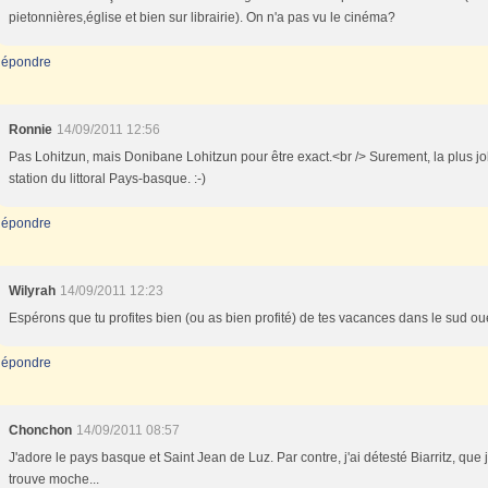
pietonnières,église et bien sur librairie). On n'a pas vu le cinéma?
épondre
Ronnie
14/09/2011 12:56
Pas Lohitzun, mais Donibane Lohitzun pour être exact.<br /> Surement, la plus jo
station du littoral Pays-basque. :-)
épondre
Wilyrah
14/09/2011 12:23
Espérons que tu profites bien (ou as bien profité) de tes vacances dans le sud oue
épondre
Chonchon
14/09/2011 08:57
J'adore le pays basque et Saint Jean de Luz. Par contre, j'ai détesté Biarritz, que 
trouve moche...