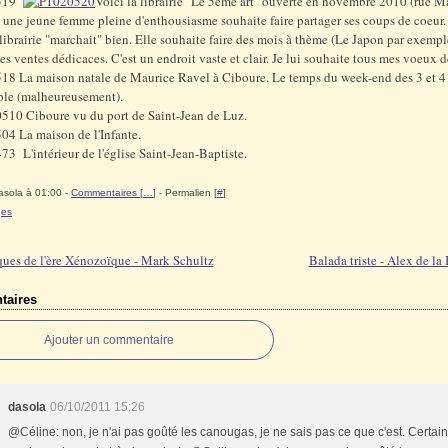
Voici la librairie "Le 5ème art" ouverte en novembre 2010 (rue M
 une jeune femme pleine d'enthousiasme souhaite faire partager ses coups de coeur.
 librairie "marchait" bien. Elle souhaite faire des mois à thème (Le Japon par exempl
es ventes dédicaces. C'est un endroit vaste et clair. Je lui souhaite tous mes voeux d
La maison natale de Maurice Ravel à Ciboure. Le temps du week-end des 3 et 4
ble (malheureusement).
Ciboure vu du port de Saint-Jean de Luz.
La maison de l'Infante.
L'intérieur de l'église Saint-Jean-Baptiste.
asola à 01:00 -
Commentaires [
…
]
- Permalien [
#
]
ges
ues de l'ère Xénozoïque - Mark Schultz
Balada triste - Alex de la 
aires
Ajouter un commentaire
dasola
06/10/2011 15:26
@Céline: non, je n'ai pas goûté les canougas, je ne sais pas ce que c'est. Certa