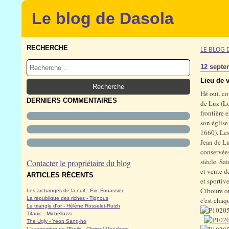
Le blog de Dasola
RECHERCHE
LE BLOG 
12 septe
Lieu de v
Hé oui, co
DERNIERS COMMENTAIRES
de Luz (L
frontière 
son église
1660). Les
Jean de Lu
conservées
siècle. Sa
Contacter le propriétaire du blog
et vente d
ARTICLES RÉCENTS
et sportiv
Ciboure où
Les archanges de la nuit - Eric Fouassier
La république des riches - Tignous
c'est chaq
Le triangle d'or - Hélène Rosselet-Ruizh
Titanic - Michelluzzi
The Ugly - Yeon Sang-ho
L'aventurière de l'Etoile - Christel Mouchard