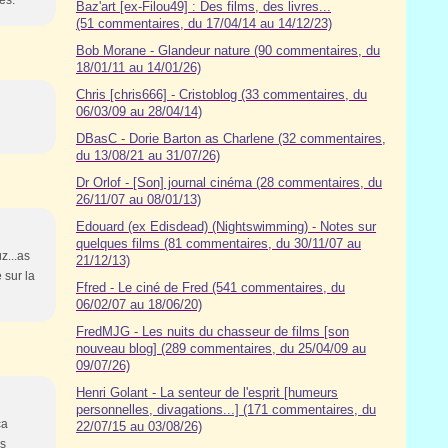
es.
Baz'art [ex-Filou49] : Des films, des livres...
(51 commentaires, du 17/04/14 au 14/12/23)
Bob Morane - Glandeur nature (90 commentaires, du
18/01/11 au 14/01/26)
Chris [chris666] - Cristoblog (33 commentaires, du
06/03/09 au 28/04/14)
DBasC - Dorie Barton as Charlene (32 commentaires,
du 13/08/21 au 31/07/26)
Dr Orlof - [Son] journal cinéma (28 commentaires, du
26/11/07 au 08/01/13)
Edouard (ex Edisdead) (Nightswimming) - Notes sur
quelques films (81 commentaires, du 30/11/07 au
z...as
21/12/13)
 sur la
Ffred - Le ciné de Fred (541 commentaires, du
06/02/07 au 18/06/20)
FredMJG - Les nuits du chasseur de films [son
nouveau blog] (289 commentaires, du 25/04/09 au
09/07/26)
Henri Golant - La senteur de l'esprit [humeurs
personnelles, divagations...] (171 commentaires, du
ça
22/07/15 au 03/08/26)
es