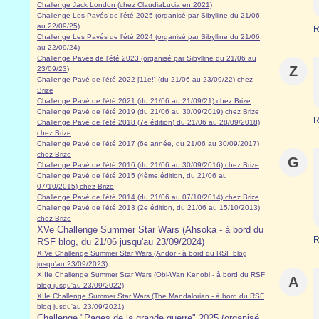
Challenge Jack London (chez ClaudiaLucia en 2021)
Challenge Les Pavés de l'été 2025 (organisé par Sibylline du 21/06
au 22/09/25)
R
Challenge Les Pavés de l'été 2024 (organisé par Sibylline du 21/06
au 22/09/24)
Challenge Pavés de l'été 2023 (organisé par Sibylline du 21/06 au
Z
23/09/23
)
Challenge Pavé de l'été 2022 [11e!] (du 21/06 au 23/09/22) chez
Brize
Challenge Pavé de l'été 2021 (du 21/06 au 21/09/21) chez Brize
Challenge Pavé de l'été 2019 (du 21/06 au 30/09/2019) chez Brize
R
Challenge Pavé de l'été 2018 (7e édition) du 21/06 au 28/09/2018)
chez Brize
Challenge Pavé de l'été 2017 (6e année, du 21/06 au 30/09/2017)
chez Brize
G
Challenge Pavé de l'été 2016 (du 21/06 au 30/09/2016) chez Brize
Challenge Pavé de l'été 2015 (4ème édition, du 21/06 au
07/10/2015) chez Brize
Challenge Pavé de l'été 2014 (du 21/06 au 07/10/2014) chez Brize
Challenge Pavé de l'été 2013 (2e édition, du 21/06 au 15/10/2013)
chez Brize
XVe Challenge Summer Star Wars (Ahsoka - à bord du
R
RSF blog, du 21/06 jusqu'au 23/09/2024)
XIVe Challenge Summer Star Wars (Andor - à bord du RSF blog
jusqu'au 23/09/2023)
XIIIe Challenge Summer Star Wars (Obi-Wan Kenobi - à bord du RSF
A
blog jusqu'au 23/09/2022)
XIIe Challenge Summer Star Wars (The Mandalorian - à bord du RSF
blog jusqu'au 23/09/2021)
Challenge "Pages de la grande guerre" 2025 (organisé