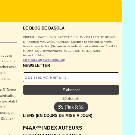
LE BLOG DE DASOLA
CINEMA, LIVRES, DVD, SPECTACLES, TV - BILLETS DE BONNE
ET (parfois) MAUVAISE HUMEUR. Critiques et opinions sur films,
livres et spectacles. [Secrétaire de rédaction et statistiques: "ta d loi
du cine" (270 commentaires, du 17/01/07 au 31/07/26)].
int-Jean
Accueil du blog
0 km de la
Créer un blog avec CanalBlog
NEWSLETTER
cachet avec
juin
 Saint-
 le XIXème
fabrication
80 abonnés
 chocolats)
Flux RSS
ce à
ances, et
LIENS (EN COURS DE MISE À JOUR)
a Rhune).
F4AA²** INDEX AUTEURS