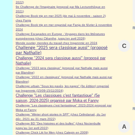
2022)
9e Challenge de l'Imaginaire (proposé par Ma Lecturothèque en
2021)
Challenge Book trip en mer 2025 (de mai à novembre - saison 2)
chez Fanja
Challenge Book trip en mer organisé par Fanja de février à novembre
R
2024
Challenge Escapades en Europe - Voyages dans les littératures
européennes (chez Cléanthe, jusqu'en avril 2026)
Monde ouvrier, mondes du travail chez Ingannmic en 2024
C
Challenge "2025 sera classique aussi" (proposé
par Nathalie)
Challenge "2024 sera classique aussi" (proposé par
Nathalie)
Challenge "2023 sera classique" (proposé par Nathalie mais aussi
par Blandine)
Challenge "2022 en classiques" (proposé par Nathalie mais aussi par
Blandine)
Challenge urbain "Sous les pavés, les pages" (3e édition) organisé
par Ingannmic (15/09-15/11/2024)
Challenge "Les classiques c'est fantastique" (5e
saison, 2024-2025) organisé par Moka et Fanny
Challenge "Les classiques c'est fantastique" 2023-2024 proposé par
R
Moka et Fanny
Challenge "Winter short stories in SFF" (chez Celindanaé, du 1er
déc. 2021 au 31 mars 2022)
Challenge BD "Des histoires et des bulles" (chez Noctenbulle
A
jusqu'au 1er avril 2022)
Challenge Chick Litt for Men (chez Calepin en 2009)