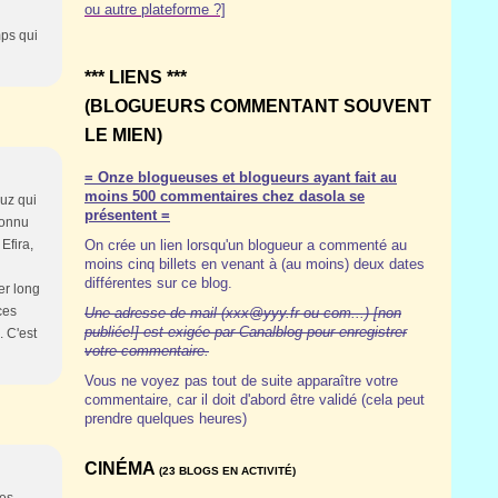
ou autre plateforme ?]
ps qui
*** LIENS ***
(BLOGUEURS COMMENTANT SOUVENT
LE MIEN)
= Onze blogueuses et blogueurs ayant fait au
moins 500 commentaires chez dasola se
Luz qui
présentent =
connu
Efira,
On crée un lien lorsqu'un blogueur a commenté au
moins cinq billets en venant à (au moins) deux dates
différentes sur ce blog.
er long
ces
Une adresse de mail (xxx@yyy.fr ou com...) [non
publiée!] est exigée par Canalblog pour enregistrer
. C'est
votre commentaire.
Vous ne voyez pas tout de suite apparaître votre
commentaire, car il doit d'abord être validé (cela peut
prendre quelques heures)
CINÉMA
(23 BLOGS EN ACTIVITÉ)