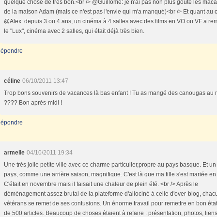
quelque chose de très bon.<br /> @Guillome: je n'ai pas non plus goûté les mac
de la maison Adam (mais ce n'est pas l'envie qui m'a manqué)<br /> Et quant au 
@Alex: depuis 3 ou 4 ans, un cinéma à 4 salles avec des films en VO ou VF a re
le "Lux", cinéma avec 2 salles, qui était déjà très bien.
épondre
céline
06/10/2011 13:47
Trop bons souvenirs de vacances là bas enfant ! Tu as mangé des canougas au
???? Bon après-midi !
épondre
armelle
04/10/2011 19:34
Une très jolie petite ville avec ce charme particulier,propre au pays basque. Et un
pays, comme une arrière saison, magnifique. C'est là que ma fille s'est mariée en
C'était en novembre mais il faisait une chaleur de plein été. <br /> Après le
déménagement assez brutal de la plateforme d'allociné à celle d'over-blog, chac
vétérans se remet de ses contusions. Un énorme travail pour remettre en bon éta
de 500 articles. Beaucoup de choses étaient à refaire : présentation, photos, liens