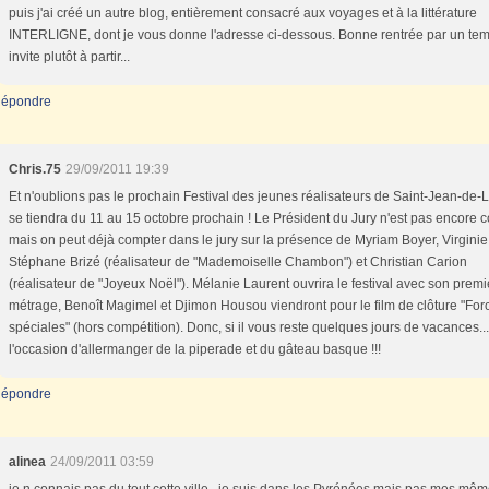
puis j'ai créé un autre blog, entièrement consacré aux voyages et à la littérature
INTERLIGNE, dont je vous donne l'adresse ci-dessous. Bonne rentrée par un tem
invite plutôt à partir...
épondre
Chris.75
29/09/2011 19:39
Et n'oublions pas le prochain Festival des jeunes réalisateurs de Saint-Jean-de-
se tiendra du 11 au 15 octobre prochain ! Le Président du Jury n'est pas encore 
mais on peut déjà compter dans le jury sur la présence de Myriam Boyer, Virginie 
Stéphane Brizé (réalisateur de "Mademoiselle Chambon") et Christian Carion
(réalisateur de "Joyeux Noël"). Mélanie Laurent ouvrira le festival avec son premi
métrage, Benoît Magimel et Djimon Housou viendront pour le film de clôture "For
spéciales" (hors compétition). Donc, si il vous reste quelques jours de vacances...
l'occasion d'allermanger de la piperade et du gâteau basque !!!
épondre
alinea
24/09/2011 03:59