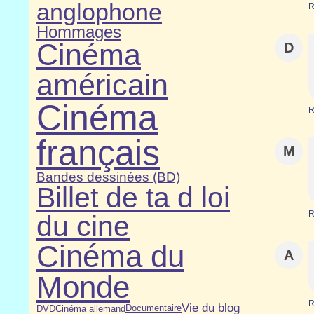
anglophone
R
Hommages
Cinéma
D
américain
Cinéma
R
français
M
Bandes dessinées (BD)
Billet de ta d loi
R
du cine
Cinéma du
A
Monde
R
Vie du blog
DVD
Cinéma allemand
Documentaire