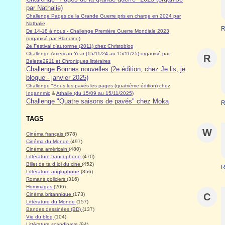
par Nathalie)
Challenge Pages de la Grande Guerre pris en charge en 2024 par
Nathalie
R
De 14-18 à nous - Challenge Première Guerre Mondiale 2023
(organisé par Blandine)
2e Festival d'automne (2011) chez Christoblog
Challenge American Year (15/11/24 au 15/11/25) organisé par
R
Belette2911 et Chroniques littéraires
Challenge Bonnes nouvelles (2e édition, chez Je lis, je
blogue - janvier 2025)
Challenge "Sous les pavés les pages (quatrième édition) chez
Ingannmic
&
Athalie (du 15/09 au 15/11/2025)
Challenge "Quatre saisons de pavés" chez Moka
R
TAGS
W
Cinéma français
(578)
Cinéma du Monde
(497)
Cinéma américain
(480)
Littérature francophone
(470)
Billet de ta d loi du cine
(452)
R
Littérature anglophone
(356)
Romans policiers
(316)
Hommages
(206)
Cinéma britannique
(173)
C
Littérature du Monde
(157)
Bandes dessinées (BD)
(137)
Vie du blog
(104)
Littérature scandinave
(94)