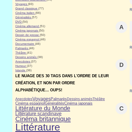
Voyages
(93)
Grand classique
(77)
R
Cinéma italien
(66)
Généralités
(57)
DVD
(54)
A
Cinéma allemand
(51)
Cinéma japonais
(50)
Dessin de presse
(50)
Cinéma espagnol
(46)
Documentaire
(46)
R
Palmarès
(46)
Théâtre
(41)
Dessins animés
(38)
Anecdotes
(37)
D
Humour
(37)
Islande
(36)
LE NUAGE DES 30 TAGS DANS L'ORDRE DE LEUR
CRÉATION, ET NON PAR ORDRE
ALPHABÉTIQUE... OUPS!
R
Voyages
Anecdotes
Palmarès
Dessins animés
Théâtre
Cinéma japonais
Généralités
Cinéma espagnol
Littérature du Monde
C
Littérature scandinave
Cinéma britannique
Littérature