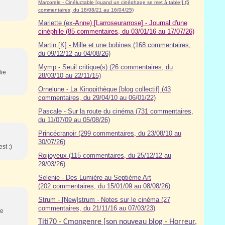
Marcorele - Cinéluctable [quand un cinéphage se met à table!] (5
commentaires, du 18/08/21 au 16/04/25)
Mariette (ex-
Anne) [Larroseurarrose] - Journal d'une
cinéphile (85 commentaires, du 03/01/16 au 17/07/26)
Martin [K] - Mille et une bobines (168 commentaires,
du 09/12/12 au 04/08/26)
Mymp - Seuil critique(s) (26 commentaires, du
lie
28/03/10 au 22/11/15)
Ornelune - La Kinopithèque [blog collectif] (43
commentaires, du 29/04/10 au 06/01/22)
Pascale - Sur la route du cinéma (7
31
commentaires,
du 11/07/09 au 05/08/26)
Princécranoir (299 commentaires, du 23/08/10 au
30/07/26)
st :)
Roijoyeux (115 commentaires, du 25/12/12 au
29/03/26)
Selenie - Des Lumière au Septième Art
(202 commentaires, du 15/01/09 au 08/08/26)
Strum - [New]strum - Notes sur le cinéma (27
commentaires, du 21/11/16 au 07/03/23)
je
Titi70 - Cmongenre [son nouveau blog - Horreur,