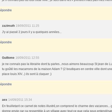
je n connais pas du tout cette ville , je suis dans les Pyrénées mais pas mes mêm
épondre
zazimuth
19/09/2011 11:25
J'y ai passé 2 jours il y a quelques années...
épondre
Guillome
16/09/2011 12:55
je ne connais pas la librairie dont tu parles...nous aimons beaucoup St jean de Lu
tu goûté les macarrons de la maison Adam ? (2 boutiques en centre ville dont une
place louis XIV...) ils sont à claquer ;)
épondre
aex
14/09/2011 15:34
En feuilletant ce carnet de notes illustré,on comprend le charme des vacances....
donne envie car ça ressemble à un village avec tout ce que cela sous entend(ru