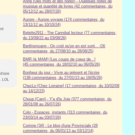
Anne [Des mots et des notes] - Quelques notes de
musique et quantité de livres (42 commentaires, du
05/12/12 au 28/07/26)
Aurore - Aurore voyage (174 commentaires, du
13/11/12 au 10/10/24)
nt
Belette2911 - The Cannibal lecteur (77 commentaires,
du 13/09/22 au 03/08/26)
Bertfromsang - On croit qu'on en est sorti... (26
commentaires, du 27/08/10 au 28/08/25)
BMR (& MAM) [Les coups de coeur de...]
(45 commentaires, du 18/02/10 au 06/05/26)
Bonheur du jour - Vivre au présent et l'écrire
 d'une
(138 commentaires, du 27/01/13 au 19/05/26)
e. LOL
ChezLo [Chez Lorraine] (17 commentaires, du 10/02/08
au 14/12/23)
Choup [Caro] - Y'a d'la Joie (377 commentaires, du
28/01/08 au 26/07/26)
Colo - Espaces, instants (313 commentaires, du
23/03/14 au 03/07/26)
Corinne [34] - Le blog d'une Provinciale (28
commentaires, du 06/01/13 au 03/12/14)