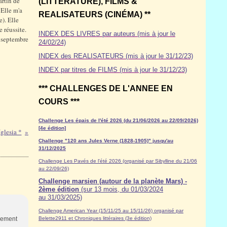
artin de
(LITTÉRATURE), FILMS &
 Elle m'a
REALISATEURS (CINÉMA) **
e). Elle
e réussite.
INDEX DES LIVRES par auteurs (mis à jour le
 septembre
24/02/24)
INDEX des REALISATEURS (mis à jour le 31/12/23)
INDEX par titres de FILMS (mis à jour le 31/12/23)
*** CHALLENGES DE L'ANNEE EN
COURS ***
Challenge Les épais de l'été 2026 (du 21/06/2026 au 22/09/2026)
[4e édition]
Iglesia *
Challenge "120 ans Jules Verne (1828-1905)" jusqu'au
31/12/2025
Challenge Les Pavés de l'été 2026 (organisé par Sibylline du 21/06
au 22/09/26)
Challenge marsien (autour de la planète Mars) -
2ème édition
(sur 13 mois, du 01/03/2024
au 31/03/2025)
Challenge American Year (15/11/25 au 15/11/26) organisé par
inement
Belette2911 et Chroniques littéraires (3e édition)