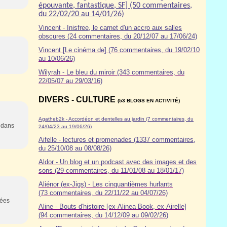
épouvante, fantastique, SF] (50 commentaires,
du 22/02/20 au 14/01/26)
Vincent - Inisfree, le carnet d'un accro aux salles
obscures (24 commentaires, du 20/12/07 au 17/06/24)
Vincent [Le cinéma de] (76 commentaires, du 19/02/10
au 10/06/26)
Wilyrah - Le bleu du miroir (343 commentaires, du
22/05/07 au 29/03/16)
DIVERS - CULTURE
(53 BLOGS EN ACTIVITÉ)
Agatheb2k - Accordéon et dentelles au jardin (7 commentaires, du
s dans
24/04/23 au 19/06/26)
Aifelle - lectures et promenades (1337 commentaires,
du 25/10/08 au 08/08/26)
Aldor
- Un blog et un podcast avec des images et des
sons (29 commentaires, du 11/01/08 au 18/01/17)
Aliénor (ex-Jigs) - Les cinquantièmes hurlants
(73 commentaires, du 22/11/22 au 04/07/26)
nées
Aline - Bouts d'histoire [ex-Alinea Book, ex-Airelle]
(94 commentaires, du 14/12/09 au 09/02/26)