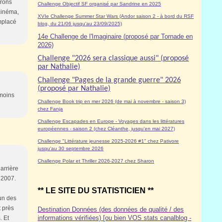
arons
Challenge Objectif SF organisé par Sandrine en 2025
cinéma,
XVIe Challenge Summer Star Wars (Andor saison 2 - à bord du RSF
mplacé
blog, du 21/06 jusqu'au 23/09/2025)
14e Challenge de l'Imaginaire (proposé par Tornade en
2026)
Challenge "2026 sera classique aussi" (proposé
par Nathalie)
Challenge "Pages de la grande guerre" 2026
(proposé par Nathalie)
 moins
Challenge Book trip en mer 2026 (de mai à novembre - saison 3)
chez Fanja
Challenge Escapades en Europe - Voyages dans les littératures
européennes - saison 2 (chez Cléanthe, jusqu'en mai 2027)
Challenge "Littérature jeunesse 2025-2026 #1" chez Pativore
jusqu'au 30 septembre 2026
Challenge Polar et Thriller 2026-2027 chez Sharon
 arrière
 2007.
** LE SITE DU STATISTICIEN **
un des
t près
Destination Données (des données de qualité / des
informations vérifiées) [ou bien VOS stats canalblog -
. Et