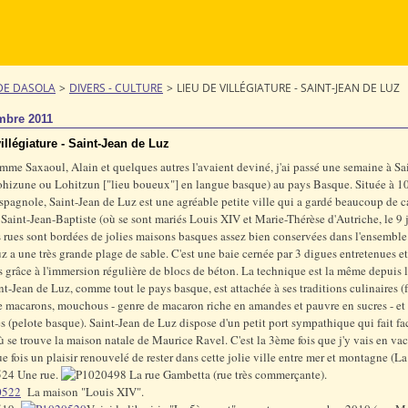
DE DASOLA
>
DIVERS - CULTURE
>
LIEU DE VILLÉGIATURE - SAINT-JEAN DE LUZ
mbre 2011
illégiature - Saint-Jean de Luz
mme Saxaoul, Alain et quelques autres l'avaient deviné, j'ai passé une semaine à Sa
ohizune ou Lohitzun ["lieu boueux"] en langue basque) au pays Basque. Située à 1
espagnole, Saint-Jean de Luz est une agréable petite ville qui a gardé beaucoup de 
 Saint-Jean-Baptiste (où se sont mariés Louis XIV et Marie-Thérèse d'Autriche, le 9 
 rues sont bordées de jolies maisons basques assez bien conservées dans l'ensemble.
z a une très grande plage de sable. C'est une baie cernée par 3 digues entretenues et
 grâce à l'immersion régulière de blocs de béton. La technique est la même depuis
int-Jean de Luz, comme tout le pays basque, est attachée à ses traditions culinaires (
e macarons, mouchous - genre de macaron riche en amandes et pauvre en sucres - et
es (pelote basque). Saint-Jean de Luz dispose d'un petit port sympathique qui fait fa
 se trouve la maison natale de Maurice Ravel. C'est la 3ème fois que j'y vais en vac
ue fois un plaisir renouvelé de rester dans cette jolie ville entre mer et montagne (L
Une rue.
La rue Gambetta (rue très commerçante).
La maison "Louis XIV".