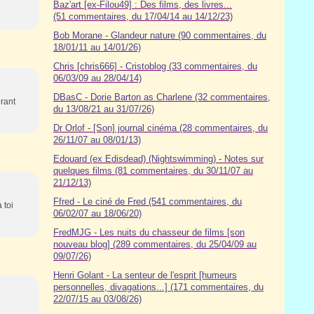
Baz'art [ex-Filou49] : Des films, des livres...
(51 commentaires, du 17/04/14 au 14/12/23)
Bob Morane - Glandeur nature (90 commentaires, du
18/01/11 au 14/01/26)
Chris [chris666] - Cristoblog (33 commentaires, du
06/03/09 au 28/04/14)
DBasC - Dorie Barton as Charlene (32 commentaires,
érant
du 13/08/21 au 31/07/26)
Dr Orlof - [Son] journal cinéma (28 commentaires, du
26/11/07 au 08/01/13)
Edouard (ex Edisdead) (Nightswimming) - Notes sur
quelques films (81 commentaires, du 30/11/07 au
21/12/13)
Ffred - Le ciné de Fred (541 commentaires, du
 toi
06/02/07 au 18/06/20)
FredMJG - Les nuits du chasseur de films [son
nouveau blog] (289 commentaires, du 25/04/09 au
09/07/26)
Henri Golant - La senteur de l'esprit [humeurs
personnelles, divagations...] (171 commentaires, du
22/07/15 au 03/08/26)