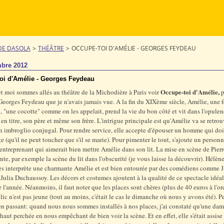
DE DASOLA
>
THÉÂTRE
>
OCCUPE-TOI D'AMÉLIE - GEORGES FEYDEAU
bre 2012
oi d'Amélie - Georges Feydeau
Occupe-toi d'Amélie,
 moi sommes allés au théâtre de la Michodière à Paris voir
p
Georges Feydeau que je n'avais jamais vue. A la fin du XIXème siècle, Amélie, une
, "une cocotte" comme on les appelait, prend la vie du bon côté et vit dans l'opulen
en titre, son père et même son frère. L'intrigue principale est qu'Amélie va se retrou
n imbroglio conjugal. Pour rendre service, elle accepte d'épouser un homme qui doit
ge (qu'il ne peut toucher que s'il se marie). Pour pimenter le tout, s'ajoute un person
 entreprenant qui aimerait bien mettre Amélie dans son lit. La mise en scène de Pierr
ante, par exemple la scène du lit dans l'obscurité (je vous laisse la découvrir). Hélèn
es interprète une charmante Amélie et est bien entourée par des comédiens comme 
 Julia Duchaussoy. Les décors et costumes ajoutent à la qualité de ce spectacle idéa
de l'année. Néanmoins, il faut noter que les places sont chères (plus de 40 euros à l'or
lic n'est pas jeune (tout au moins, c'était le cas le dimanche où nous y avons été). Pe
n passant: quand nous nous sommes installés à nos places, j'ai constaté qu'une da
 haut perchée en nous empêchant de bien voir la scène. Et en effet, elle s'était assise