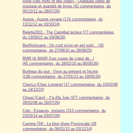
Anne [Des mots et des notes] - Quelques notes de
musique et quantité de livres (42 commentaires, du
05/12/12 au 28/07/26)
Aurore - Aurore voyage (174 commentaires, du
13/11/12 au 10/10/24)
Belette2911 - The Cannibal lecteur (77 commentaires,
du 13/09/22 au 03/08/26)
Bertfromsang - On croit qu'on en est sorti... (26
commentaires, du 27/08/10 au 28/08/25)
BMR (& MAM) [Les coups de coeur de...]
(45 commentaires, du 18/02/10 au 06/05/26)
Bonheur du jour - Vivre au présent et l'écrire
(138 commentaires, du 27/01/13 au 19/05/26)
ChezLo [Chez Lorraine] (17 commentaires, du 10/02/08
au 14/12/23)
Choup [Caro] - Y'a d'la Joie (377 commentaires, du
28/01/08 au 26/07/26)
Colo - Espaces, instants (313 commentaires, du
23/03/14 au 03/07/26)
Corinne [34] - Le blog d'une Provinciale (28
commentaires, du 06/01/13 au 03/12/14)