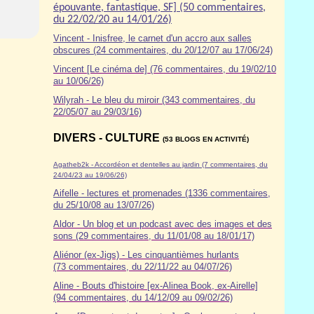
épouvante, fantastique, SF] (50 commentaires,
du 22/02/20 au 14/01/26)
Vincent - Inisfree, le carnet d'un accro aux salles
obscures (24 commentaires, du 20/12/07 au 17/06/24)
Vincent [Le cinéma de] (76 commentaires, du 19/02/10
au 10/06/26)
Wilyrah - Le bleu du miroir (343 commentaires, du
22/05/07 au 29/03/16)
DIVERS - CULTURE
(53 BLOGS EN ACTIVITÉ)
Agatheb2k - Accordéon et dentelles au jardin (7 commentaires, du
24/04/23 au 19/06/26)
Aifelle - lectures et promenades (1336 commentaires,
du 25/10/08 au 13/07/26)
Aldor
- Un blog et un podcast avec des images et des
sons (29 commentaires, du 11/01/08 au 18/01/17)
Aliénor (ex-Jigs) - Les cinquantièmes hurlants
(73 commentaires, du 22/11/22 au 04/07/26)
Aline - Bouts d'histoire [ex-Alinea Book, ex-Airelle]
(94 commentaires, du 14/12/09 au 09/02/26)