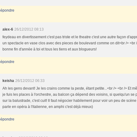
épondre
alex-6
26/12/2012 08:13
feydeau en divertissement c'est pas triste et le theatre c'est une autre façon d'app
un spectacle en vase clos avec des pieces de boulevard comme on dit<br /> <br /
bonne fin d'année à toi et tous les tiens et aux blogueurs!
épondre
keisha
26/12/2012 06:33
Ah les gens devant! Je les crains comme la peste, étant petite...<br /> <br /> Et m
je fuis les places à l'orchestre, au balcon ça dépend des voisins, si quelqu'un se
sur la balustrade, c'est cuit! Il faut négocier habilement pour voir un peu de scène 
parle en opéra à l'italienne, en amphi c'est déjà mieux)
épondre