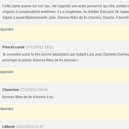
Cette dame assise sur son sac, me rappelle une autre personne qui elle, portait 
chignon à complications extrêmes. Il y a longtemps. Au théâtre Edouard VII. Isabe
Adjani y jouait Mademoiselle Julie. Bonnes fêtes de fin d'année, Dasola. À bientôt
épondre
Princécranoir
27/12/2012 18:21
Je conseille aussi la très bonne adaptation par Autant-Lara avec Danielle Darrie
prolonger le plaisir. Bonnes fêtes de fin d'année !
épondre
Chonchon
27/12/2012 09:56
Bonnes fêtes de fin d'année à toi.
épondre
Lilibook
26/12/2012 21:47