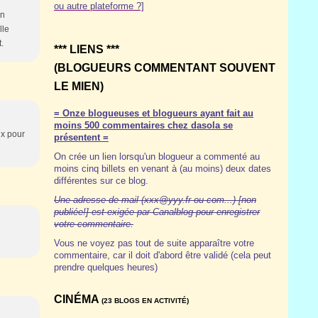
ou autre plateforme ?]
un
lle
.
*** LIENS ***
(BLOGUEURS COMMENTANT SOUVENT
LE MIEN)
= Onze blogueuses et blogueurs ayant fait au
moins 500 commentaires chez dasola se
ux pour
présentent =
On crée un lien lorsqu'un blogueur a commenté au
moins cinq billets en venant à (au moins) deux dates
différentes sur ce blog.
Une adresse de mail (xxx@yyy.fr ou com...) [non
publiée!] est exigée par Canalblog pour enregistrer
votre commentaire.
Vous ne voyez pas tout de suite apparaître votre
commentaire, car il doit d'abord être validé (cela peut
prendre quelques heures)
CINÉMA
(23 BLOGS EN ACTIVITÉ)