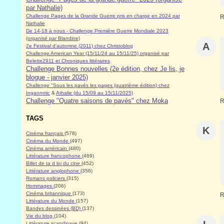
par Nathalie)
Challenge Pages de la Grande Guerre pris en charge en 2024 par
R
Nathalie
De 14-18 à nous - Challenge Première Guerre Mondiale 2023
(organisé par Blandine)
A
2e Festival d'automne (2011) chez Christoblog
Challenge American Year (15/11/24 au 15/11/25) organisé par
Belette2911 et Chroniques littéraires
Challenge Bonnes nouvelles (2e édition, chez Je lis, je
blogue - janvier 2025)
Challenge "Sous les pavés les pages (quatrième édition) chez
Ingannmic
&
Athalie (du 15/09 au 15/11/2025)
Challenge "Quatre saisons de pavés" chez Moka
R
TAGS
K
Cinéma français
(578)
Cinéma du Monde
(497)
Cinéma américain
(480)
Littérature francophone
(469)
Billet de ta d loi du cine
(452)
Littérature anglophone
(356)
Romans policiers
(315)
Hommages
(206)
Cinéma britannique
(173)
R
Littérature du Monde
(157)
Bandes dessinées (BD)
(137)
Vie du blog
(104)
Littérature scandinave
(94)