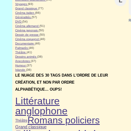
L
Voyages
(93)
Grand classique
(77)
Cinéma italien
(66)
Généralités
(57)
R
DVD
(54)
Cinéma allemand
(51)
Cinéma japonais
(50)
Dessin de presse
(50)
Cinéma espagnol
(46)
Documentaire
(46)
Palmarès
(46)
Théâtre
(41)
Dessins animés
(38)
Anecdotes
(37)
Humour
(37)
Islande
(36)
LE NUAGE DES 30 TAGS DANS L'ORDRE DE LEUR
CRÉATION, ET NON PAR ORDRE
ALPHABÉTIQUE... OUPS!
Littérature
anglophone
Romans policiers
Théâtre
Grand classique