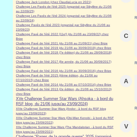
Challenge Jack London (chez ClaudiaLucia en 2021)
Challenge Les Pavés de l'été 2025 (organisé par Sibylline du 21/06
au 22/09/25)
Challenge Les Pavés de l'été 2024 (organisé par Sibylline du 21/06
R
au 22/09/24)
Challenge Pavés de l'été 2023 (organisé par Sibylline du 21/06 au
23/09/23
)
Challenge Pavé de l'été 2022 [11e!] (du 21/06 au 23/09/22) chez
C
Brize
Challenge Pavé de l'été 2021 (du 21/06 au 21/09/21) chez Brize
Challenge Pavé de l'été 2019 (du 21/06 au 30/09/2019) chez Brize
Challenge Pavé de l'été 2018 (7e édition) du 21/06 au 28/09/2018)
chez Brize
Challenge Pavé de l'été 2017 (6e année, du 21/06 au 30/09/2017)
R
chez Brize
Challenge Pavé de l'été 2016 (du 21/06 au 30/09/2016) chez Brize
Challenge Pavé de l'été 2015 (4ème édition, du 21/06 au
A
07/10/2015) chez Brize
Challenge Pavé de l'été 2014 (du 21/06 au 07/10/2014) chez Brize
Challenge Pavé de l'été 2013 (2e édition, du 21/06 au 15/10/2013)
chez Brize
XVe Challenge Summer Star Wars (Ahsoka - à bord du
RSF blog, du 21/06 jusqu'au 23/09/2024)
R
XIVe Challenge Summer Star Wars (Andor - à bord du RSF blog
jusqu'au 23/09/2023)
XIIIe Challenge Summer Star Wars (Obi-Wan Kenobi - à bord du RSF
blog jusqu'au 23/09/2022)
V
XIIe Challenge Summer Star Wars (The Mandalorian - à bord du RSF
blog jusqu'au 23/09/2021)
Challenge "Pages de la grande guerre" 2025 (organisé