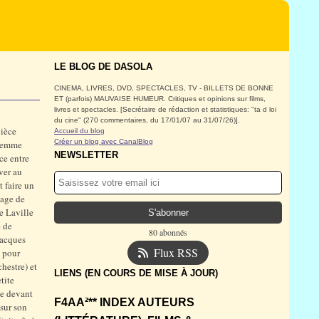
LE BLOG DE DASOLA
CINEMA, LIVRES, DVD, SPECTACLES, TV - BILLETS DE BONNE
ET (parfois) MAUVAISE HUMEUR. Critiques et opinions sur films,
livres et spectacles. [Secrétaire de rédaction et statistiques: "ta d loi
du cine" (270 commentaires, du 17/01/07 au 31/07/26)].
ièce
Accueil du blog
Créer un blog avec CanalBlog
 femme
NEWSLETTER
ce entre
ver au
 faire un
nage de
e Laville
e de
80 abonnés
Jacques
Flux RSS
l pour
chestre) et
LIENS (EN COURS DE MISE À JOUR)
tite
me devant
F4AA²** INDEX AUTEURS
 sur son