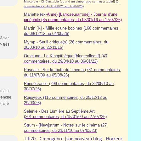
Marcorele - Cinéluctable [quand un cinéphage se met à table!] (5
commentaires, du 18/08/21 au 16/04/25)
Mariette (ex-
Anne) [Larroseurarrose] - Journal d'une
cinéphile (85 commentaires, du 03/01/16 au 17/07/26)
Martin [K] - Mille et une bobines (168 commentaires,
du 09/12/12 au 04/08/26)
récier
Mymp - Seuil critique(s) (26 commentaires, du
> très
28/03/10 au 22/11/15)
Ornelune - La Kinopithèque [blog collectif] (43
commentaires, du 29/04/10 au 06/01/22)
Pascale - Sur la route du cinéma (7
31
commentaires,
du 11/07/09 au 05/08/26)
Princécranoir (299 commentaires, du 23/08/10 au
30/07/26)
ême si
 penche
Roijoyeux (115 commentaires, du 25/12/12 au
29/03/26)
(là je
Selenie - Des Lumière au Septième Art
(201 commentaires, du 15/01/09 au 27/07/26)
Strum - [New]strum - Notes sur le cinéma (27
commentaires, du 21/11/16 au 07/03/23)
Titi70 - Cmongenre [son nouveau blog - Horreur,