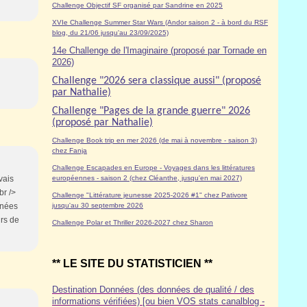
Challenge Objectif SF organisé par Sandrine en 2025
XVIe Challenge Summer Star Wars (Andor saison 2 - à bord du RSF
blog, du 21/06 jusqu'au 23/09/2025)
14e Challenge de l'Imaginaire (proposé par Tornade en
2026)
Challenge "2026 sera classique aussi" (proposé
par Nathalie)
Challenge "Pages de la grande guerre" 2026
(proposé par Nathalie)
Challenge Book trip en mer 2026 (de mai à novembre - saison 3)
chez Fanja
Challenge Escapades en Europe - Voyages dans les littératures
vais
européennes - saison 2 (chez Cléanthe, jusqu'en mai 2027)
br />
Challenge "Littérature jeunesse 2025-2026 #1" chez Pativore
nnées
jusqu'au 30 septembre 2026
urs de
Challenge Polar et Thriller 2026-2027 chez Sharon
** LE SITE DU STATISTICIEN **
Destination Données (des données de qualité / des
informations vérifiées) [ou bien VOS stats canalblog -