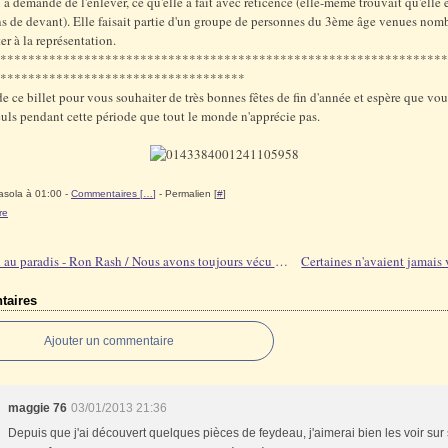
i a demandé de l'enlever, ce qu'elle a fait avec réticence (elle-même trouvait qu'elle 
ns de devant). Elle faisait partie d'un groupe de personnes du 3ème âge venues nom
er à la représentation.
****************************************************************
***********************************
 de ce billet pour vous souhaiter de très bonnes fêtes de fin d'année et espère que vo
euls pendant cette période que tout le monde n'apprécie pas.
asola à 01:00 -
Commentaires [
…
]
- Permalien [
#
]
re
Un pied au paradis - Ron Rash / Nous avons toujours vécu au château - Shirley Jackson
aires
Ajouter un commentaire
maggie 76
03/01/2013 21:36
Depuis que j'ai découvert quelques pièces de feydeau, j'aimerai bien les voir sur