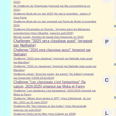
2022)
9e Challenge de l'Imaginaire (proposé par Ma Lecturothèque en
2021)
Challenge Book trip en mer 2025 (de mai à novembre - saison 2)
chez Fanja
Challenge Book trip en mer organisé par Fanja de février à novembre
2024
R
Challenge Escapades en Europe - Voyages dans les littératures
européennes (chez Cléanthe, jusqu'en avril 2026)
Monde ouvrier, mondes du travail chez Ingannmic en 2024
P
Challenge "2025 sera classique aussi" (proposé
par Nathalie)
Challenge "2024 sera classique aussi" (proposé par
Nathalie)
Challenge "2023 sera classique" (proposé par Nathalie mais aussi
par Blandine)
R
Challenge "2022 en classiques" (proposé par Nathalie mais aussi par
Blandine)
Challenge urbain "Sous les pavés, les pages" (3e édition) organisé
par Ingannmic (15/09-15/11/2024)
C
Challenge "Les classiques c'est fantastique" (5e
saison, 2024-2025) organisé par Moka et Fanny
Challenge "Les classiques c'est fantastique" 2023-2024 proposé par
Moka et Fanny
R
Challenge "Winter short stories in SFF" (chez Celindanaé, du 1er
déc. 2021 au 31 mars 2022)
Challenge BD "Des histoires et des bulles" (chez Noctenbulle
jusqu'au 1er avril 2022)
L
Challenge Chick Litt for Men (chez Calepin en 2009)