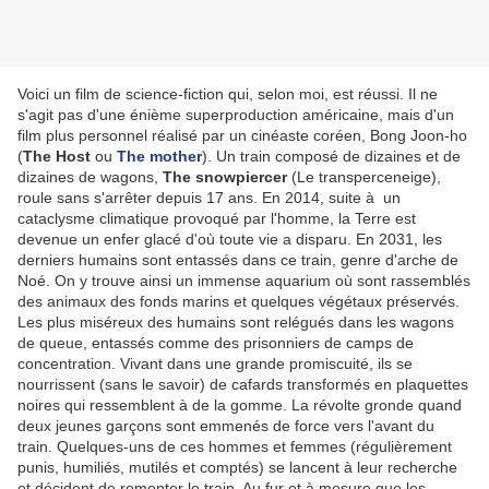
Voici un film de science-fiction qui, selon moi, est réussi. Il ne
s'agit pas d'une énième superproduction américaine, mais d'un
film plus personnel réalisé par un cinéaste coréen, Bong Joon-ho
(
The Host
ou
The mother
). Un train composé de dizaines et de
dizaines de wagons,
The snowpiercer
(Le transperceneige),
roule sans s'arrêter depuis 17 ans. En 2014, suite à un
cataclysme climatique provoqué par l'homme, la Terre est
devenue un enfer glacé d'où toute vie a disparu. En 2031, les
derniers humains sont entassés dans ce train, genre d'arche de
Noé. On y trouve ainsi un immense aquarium où sont rassemblés
des animaux des fonds marins et quelques végétaux préservés.
Les plus miséreux des humains sont relégués dans les wagons
de queue, entassés comme des prisonniers de camps de
concentration. Vivant dans une grande promiscuité, ils se
nourrissent (sans le savoir) de cafards transformés en plaquettes
noires qui ressemblent à de la gomme. La révolte gronde quand
deux jeunes garçons sont emmenés de force vers l'avant du
train. Quelques-uns de ces hommes et femmes (régulièrement
punis, humiliés, mutilés et comptés) se lancent à leur recherche
et décident de remonter le train. Au fur et à mesure que les