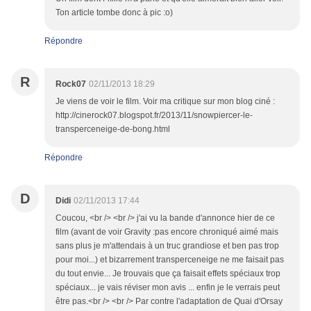
Ton article tombe donc à pic :o)
Répondre
R
Rock07
02/11/2013 18:29
Je viens de voir le film. Voir ma critique sur mon blog ciné :
http://cinerock07.blogspot.fr/2013/11/snowpiercer-le-
transperceneige-de-bong.html
Répondre
D
Didi
02/11/2013 17:44
Coucou, <br /> <br /> j'ai vu la bande d'annonce hier de ce
film (avant de voir Gravity :pas encore chroniqué aimé mais
sans plus je m'attendais à un truc grandiose et ben pas trop
pour moi...) et bizarrement transperceneige ne me faisait pas
du tout envie... Je trouvais que ça faisait effets spéciaux trop
spéciaux... je vais réviser mon avis ... enfin je le verrais peut
être pas.<br /> <br /> Par contre l'adaptation de Quai d'Orsay