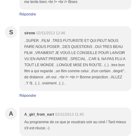
me tente bien.<br /> <br /> Bises
Répondre
S
sirene
02/11/2013 12:46
..SUPER ..FILM ..TRES FUTURISTE ET QUI PEUT NOUS
FAIRE NOUS POSER ..DES QUESTIONS ..OUI TRES BEAU
FILM ..VRAIMENT JE VOUS LE CONSEILLE POUR L4AVOIR
VU EN AVANT PREMIERE ..SPECIAL ..CAR IL NA PAS PLU A
TOUT LE MONDE ..LONGUE MISE EN ROUTE.. (..) ..tres bon
film a qui regarde ..un film comme celui ..d'un certain ..degré"..
de distance ..eh oui ..<br /> <br /> Bonne projection ..ALLEZ
..Y !§ ..(..) ..vraiment ..(..) ..
Répondre
A
A_girl_from_eart
02/11/2013 11:40
Au programme de ce que je voudrais voir au ciné ! Tant mieux
s'il est réussi.:-)