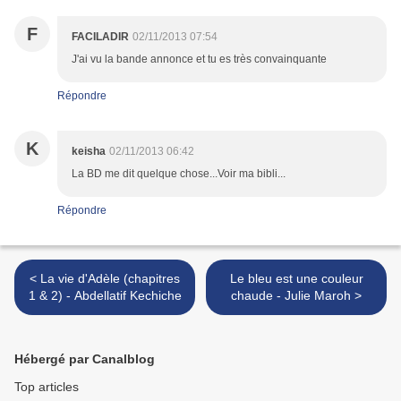
F
FACILADIR
02/11/2013 07:54
J'ai vu la bande annonce et tu es très convainquante
Répondre
K
keisha
02/11/2013 06:42
La BD me dit quelque chose...Voir ma bibli...
Répondre
< La vie d'Adèle (chapitres
Le bleu est une couleur
1 & 2) - Abdellatif Kechiche
chaude - Julie Maroh >
Hébergé par Canalblog
Top articles