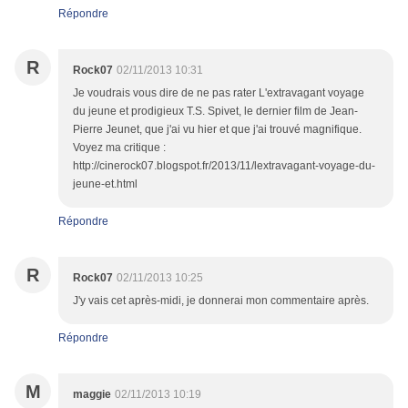
Répondre
R
Rock07
02/11/2013 10:31
Je voudrais vous dire de ne pas rater L'extravagant voyage
du jeune et prodigieux T.S. Spivet, le dernier film de Jean-
Pierre Jeunet, que j'ai vu hier et que j'ai trouvé magnifique.
Voyez ma critique :
http://cinerock07.blogspot.fr/2013/11/lextravagant-voyage-du-
jeune-et.html
Répondre
R
Rock07
02/11/2013 10:25
J'y vais cet après-midi, je donnerai mon commentaire après.
Répondre
M
maggie
02/11/2013 10:19