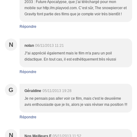
2033 : Future Apocalypse, que j’ai téléchargé pour mon
mobile sur http://m.playvod.com. C’est sûr, The snowpiercer et
Gravity font partie des films que je compte voir très bientôt !
Répondre
N
nolan
06/11/2013 11:21
J"ai apprécié également mais le film m'a paru un poil
didactique. En tout cas, il est esthétiquement très réussi
Répondre
G
Géraldine
05/11/2013 19:28
Je ne pensais pas aller voir ce film, mais c'est le deuxième
avis enthousiaste que je lis, alors je vais réviser ma position !!!
Répondre
N
Nos Meilleurs F
05/11/2013 11:52