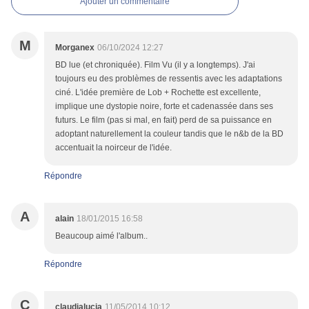
Ajouter un commentaire
M
Morganex
06/10/2024 12:27
BD lue (et chroniquée). Film Vu (il y a longtemps). J'ai
toujours eu des problèmes de ressentis avec les adaptations
ciné. L'idée première de Lob + Rochette est excellente,
implique une dystopie noire, forte et cadenassée dans ses
futurs. Le film (pas si mal, en fait) perd de sa puissance en
adoptant naturellement la couleur tandis que le n&b de la BD
accentuait la noirceur de l'idée.
Répondre
A
alain
18/01/2015 16:58
Beaucoup aimé l'album..
Répondre
C
claudialucia
11/05/2014 10:12