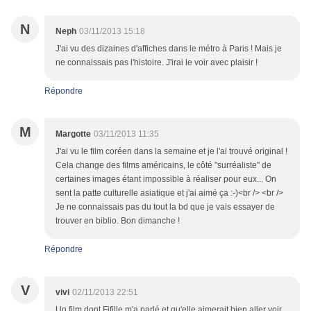
N
Neph
03/11/2013 15:18
J'ai vu des dizaines d'affiches dans le métro à Paris ! Mais je
ne connaissais pas l'histoire. J'irai le voir avec plaisir !
Répondre
M
Margotte
03/11/2013 11:35
J'ai vu le film coréen dans la semaine et je l'ai trouvé original !
Cela change des films américains, le côté "surréaliste" de
certaines images étant impossible à réaliser pour eux... On
sent la patte culturelle asiatique et j'ai aimé ça :-)<br /> <br />
Je ne connaissais pas du tout la bd que je vais essayer de
trouver en biblio. Bon dimanche !
Répondre
V
vivi
02/11/2013 22:51
Un film dont Fifille m'a parlé et qu'elle aimerait bien aller voir.