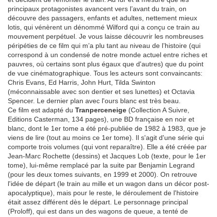
principaux protagonistes avancent vers l’avant du train, on
découvre des passagers, enfants et adultes, nettement mieux
lotis, qui vénèrent un dénommé Wilford qui a conçu ce train au
mouvement perpétuel. Je vous laisse découvrir les nombreuses
péripéties de ce film qui m’a plu tant au niveau de l’histoire (qui
correspond à un condensé de notre monde actuel entre riches et
pauvres, où certains sont plus égaux que d'autres) que du point
de vue cinématographique. Tous les acteurs sont convaincants:
Chris Evans, Ed Harris, John Hurt, Tilda Swinton
(méconnaissable avec son dentier et ses lunettes) et Octavia
Spencer. Le dernier plan avec l'ours blanc est très beau.
Ce film est adapté du
Tranperceneige
(Collection A Suivre,
Editions Casterman, 134 pages), une BD française en noir et
blanc, dont le 1er tome a été pré-publiée de 1982 à 1983, que je
viens de lire (tout au moins ce 1er tome). Il s'agit d'une série qui
comporte trois volumes (qui vont reparaître). Elle a été créée par
Jean-Marc Rochette (dessins) et Jacques Lob (texte, pour le 1er
tome), lui-même remplacé par la suite par Benjamin Legrand
(pour les deux tomes suivants, en 1999 et 2000). On retrouve
l'idée de départ (le train au mille et un wagon dans un décor post-
apocalyptique), mais pour le reste, le déroulement de l'histoire
était assez différent dès le départ. Le personnage principal
(Proloff), qui est dans un des wagons de queue, a tenté de