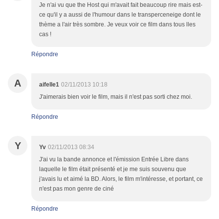
Je n'ai vu que the Host qui m'avait fait beaucoup rire mais est-
ce qu'il y a aussi de l'humour dans le transperceneige dont le
thème a l'air très sombre. Je veux voir ce film dans tous lles
cas !
Répondre
A
aifelle1
02/11/2013 10:18
J'aimerais bien voir le film, mais il n'est pas sorti chez moi.
Répondre
Y
Yv
02/11/2013 08:34
J'ai vu la bande annonce et l'émission Entrée Libre dans
laquelle le film était présenté et je me suis souvenu que
j'avais lu et aimé la BD. Alors, le film m'intéresse, et portant, ce
n'est pas mon genre de ciné
Répondre