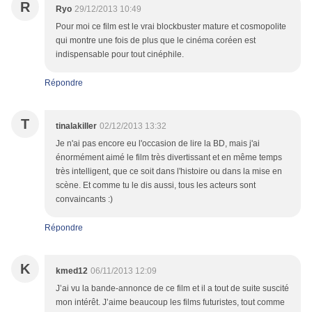
R
Ryo
29/12/2013 10:49
Pour moi ce film est le vrai blockbuster mature et cosmopolite
qui montre une fois de plus que le cinéma coréen est
indispensable pour tout cinéphile.
Répondre
T
tinalakiller
02/12/2013 13:32
Je n'ai pas encore eu l'occasion de lire la BD, mais j'ai
énormément aimé le film très divertissant et en même temps
très intelligent, que ce soit dans l'histoire ou dans la mise en
scène. Et comme tu le dis aussi, tous les acteurs sont
convaincants :)
Répondre
K
kmed12
06/11/2013 12:09
J’ai vu la bande-annonce de ce film et il a tout de suite suscité
mon intérêt. J’aime beaucoup les films futuristes, tout comme