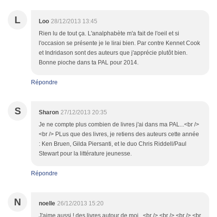
L
Loo
28/12/2013 13:45
Rien lu de tout ça. L'analphabète m'a fait de l'oeil et si
l'occasion se présente je le lirai bien. Par contre Kennet Cook
et Indridason sont des auteurs que j'apprécie plutôt bien.
Bonne pioche dans ta PAL pour 2014.
Répondre
S
Sharon
27/12/2013 20:35
Je ne compte plus combien de livres j'ai dans ma PAL...<br />
<br /> PLus que des livres, je retiens des auteurs cette année
: Ken Bruen, Gilda Piersanti, et le duo Chris Riddell/Paul
Stewart pour la littérature jeunesse.
Répondre
N
noelle
26/12/2013 15:20
J'aime aussi ! des livres autour de moi...<br /> <br /> <br /> <br