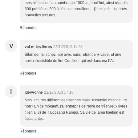
mes billets sont au nombre de 1000 aujourd'hui, ainsi répartis
800 publiés et 200 à l'état de brouillons... j'ai tout dit !! bonnes
nouvelles lectures
Répondre
V
val-m-les-livres
23/12/2013 11:28
Bilan demain chez moi avec aussi Etrange Rivage. Et une
envie irrésistible de lire Confiteor qui est dans ma PAL.
Répondre
I
ideyvonne
22/12/2013 17:10
Mes lectures diffèrent des tiennes mais l'essentiel c'est de lire
non? En ce moment, j'ai entrepris de relire de très vieux livres
( j'en ai 8) de T Lobsang Rampa. Sa vie de lama tibétain est
fascinante...
Répondre