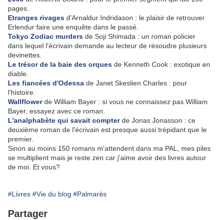
pages.
Etranges rivages
d'Arnaldur Indridason : le plaisir de retrouver
Erlendur faire une enquête dans le passé.
Tokyo Zodiac murders
de Soji Shimada : un roman policier
dans lequel l'écrivain demande au lecteur de résoudre plusieurs
devinettes.
Le trésor de la baie des orques
de Kenneth Cook : exotique en
diable.
Les fiancées d'Odessa
de Janet Skeslien Charles : pour
l'histoire.
Wallflower
de William Bayer : si vous ne connaissez pas William
Bayer, essayez avec ce roman.
L'analphabète qui savait compter
de Jonas Jonasson : ce
deuxième roman de l'écrivain est presque aussi trépidant que le
premier.
Sinon au moins 150 romans m'attendent dans ma PAL, mes piles
se multiplient mais je reste zen car j'aime avoir des livres autour
de moi. Et vous?
#Livres
#Vie du blog
#Palmarès
Partager