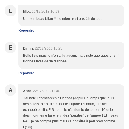
L
liliba
22/12/2013 16:18
Un bien beau bilan !!! Le mien n'est pas fait du tout...
Répondre
E
Emma
22/12/2013 13:23
Belle liste mais je n'en ai lu aucun, mais noté quelques-uns ;-)
Bonnes fêtes de fin d'année.
Répondre
A
Anne
22/12/2013 11:40
J'ai noté Les fiancées d'Odessa (depuis le temps que je lis
des billets "bien" !) et Claude Pujade-REnaud, il m'avait
échappé ce titre !! Sinon... je n'ai rien lu de ton top 10 et je
dois moi-même faire le tri des "pépites" de l'année ! Et niveau
PAL, je ne compte plus mais ça doit être à peu près comme
Lystig...