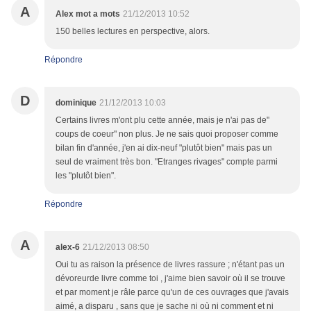
A
Alex mot a mots
21/12/2013 10:52
150 belles lectures en perspective, alors.
Répondre
D
dominique
21/12/2013 10:03
Certains livres m'ont plu cette année, mais je n'ai pas de"
coups de coeur" non plus. Je ne sais quoi proposer comme
bilan fin d'année, j'en ai dix-neuf "plutôt bien" mais pas un
seul de vraiment très bon. "Etranges rivages" compte parmi
les "plutôt bien".
Répondre
A
alex-6
21/12/2013 08:50
Oui tu as raison la présence de livres rassure ; n'étant pas un
dévoreurde livre comme toi , j'aime bien savoir où il se trouve
et par moment je râle parce qu'un de ces ouvrages que j'avais
aimé, a disparu , sans que je sache ni où ni comment et ni