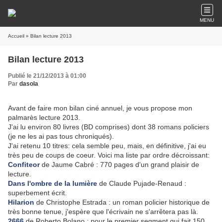
MENU
Accueil
» Bilan lecture 2013
Bilan lecture 2013
Publié le 21/12/2013 à 01:00
Par
dasola
Avant de faire mon bilan ciné annuel, je vous propose mon
palmarès lecture 2013.
J'ai lu environ 80 livres (BD comprises) dont 38 romans policiers
(je ne les ai pas tous chroniqués).
J'ai retenu 10 titres: cela semble peu, mais, en définitive, j'ai eu
très peu de coups de coeur. Voici ma liste par ordre décroissant:
Confiteor
de Jaume Cabré : 770 pages d'un grand plaisir de
lecture.
Dans l'ombre de la lumière
de Claude Pujade-Renaud :
superbement écrit.
Hilarion
de Christophe Estrada : un roman policier historique de
très bonne tenue, j'espère que l'écrivain ne s'arrêtera pas là.
2666
de Roberto Bolano : pour le premier segment qui fait 150