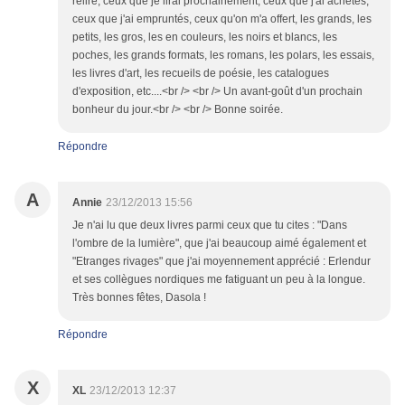
relire, ceux que je lirai prochainement, ceux que j'ai achetés,
ceux que j'ai empruntés, ceux qu'on m'a offert, les grands, les
petits, les gros, les en couleurs, les noirs et blancs, les
poches, les grands formats, les romans, les polars, les essais,
les livres d'art, les recueils de poésie, les catalogues
d'exposition, etc....<br /> <br /> Un avant-goût d'un prochain
bonheur du jour.<br /> <br /> Bonne soirée.
Répondre
A
Annie
23/12/2013 15:56
Je n'ai lu que deux livres parmi ceux que tu cites : "Dans
l'ombre de la lumière", que j'ai beaucoup aimé également et
"Etranges rivages" que j'ai moyennement apprécié : Erlendur
et ses collègues nordiques me fatiguant un peu à la longue.
Très bonnes fêtes, Dasola !
Répondre
X
XL
23/12/2013 12:37