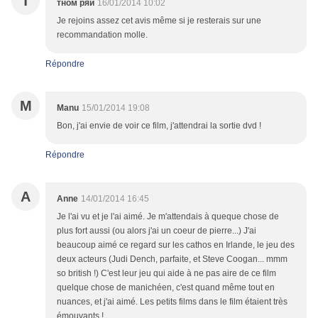
Т
тном ряи
16/01/2014 10:02
Je rejoins assez cet avis même si je resterais sur une
recommandation molle.
Répondre
M
Manu
15/01/2014 19:08
Bon, j'ai envie de voir ce film, j'attendrai la sortie dvd !
Répondre
A
Anne
14/01/2014 16:45
Je l'ai vu et je l'ai aimé. Je m'attendais à queque chose de
plus fort aussi (ou alors j'ai un coeur de pierre...) J'ai
beaucoup aimé ce regard sur les cathos en Irlande, le jeu des
deux acteurs (Judi Dench, parfaite, et Steve Coogan... mmm
so british !) C'est leur jeu qui aide à ne pas aire de ce film
quelque chose de manichéen, c'est quand même tout en
nuances, et j'ai aimé. Les petits films dans le film étaient très
émouvants !