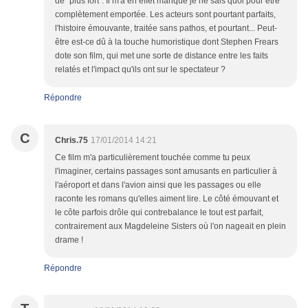
de "plus fort". Il m'a en effet manqué je ne sais quoi pour être
complètement emportée. Les acteurs sont pourtant parfaits,
l'histoire émouvante, traitée sans pathos, et pourtant... Peut-
être est-ce dû à la touche humoristique dont Stephen Frears
dote son film, qui met une sorte de distance entre les faits
relatés et l'impact qu'ils ont sur le spectateur ?
Répondre
C
Chris.75
17/01/2014 14:21
Ce film m'a particulièrement touchée comme tu peux
l'imaginer, certains passages sont amusants en particulier à
l'aéroport et dans l'avion ainsi que les passages ou elle
raconte les romans qu'elles aiment lire. Le côté émouvant et
le côte parfois drôle qui contrebalance le tout est parfait,
contrairement aux Magdeleine Sisters où l'on nageait en plein
drame !
Répondre