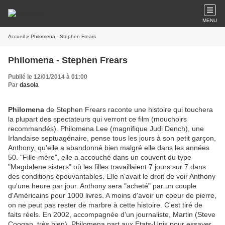
MENU
Accueil
» Philomena - Stephen Frears
Philomena - Stephen Frears
Publié le 12/01/2014 à 01:00
Par
dasola
Philomena
de Stephen Frears raconte une histoire qui touchera
la plupart des spectateurs qui verront ce film (mouchoirs
recommandés). Philomena Lee (magnifique Judi Dench), une
Irlandaise septuagénaire, pense tous les jours à son petit garçon,
Anthony, qu'elle a abandonné bien malgré elle dans les années
50. "Fille-mère", elle a accouché dans un couvent du type
"Magdalene sisters" où les filles travaillaient 7 jours sur 7 dans
des conditions épouvantables. Elle n'avait le droit de voir Anthony
qu'une heure par jour. Anthony sera "acheté" par un couple
d'Américains pour 1000 livres. A moins d'avoir un coeur de pierre,
on ne peut pas rester de marbre à cette histoire. C'est tiré de
faits réels. En 2002, accompagnée d'un journaliste, Martin (Steve
Coogan, très bien), Philomena part aux Etats-Unis pour essayer