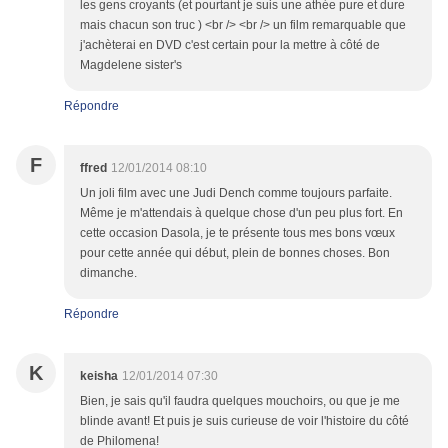
les gens croyants (et pourtant je suis une athée pure et dure
mais chacun son truc ) <br /> <br /> un film remarquable que
j'achèterai en DVD c'est certain pour la mettre à côté de
Magdelene sister's
Répondre
F
ffred
12/01/2014 08:10
Un joli film avec une Judi Dench comme toujours parfaite.
Même je m'attendais à quelque chose d'un peu plus fort. En
cette occasion Dasola, je te présente tous mes bons vœux
pour cette année qui début, plein de bonnes choses. Bon
dimanche.
Répondre
K
keisha
12/01/2014 07:30
Bien, je sais qu'il faudra quelques mouchoirs, ou que je me
blinde avant! Et puis je suis curieuse de voir l'histoire du côté
de Philomena!