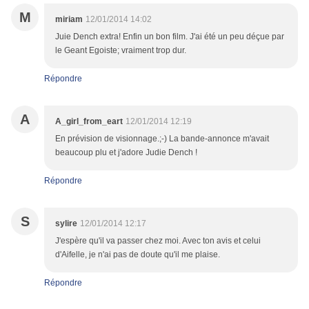
M
miriam
12/01/2014 14:02
Juie Dench extra! Enfin un bon film. J'ai été un peu déçue par
le Geant Egoiste; vraiment trop dur.
Répondre
A
A_girl_from_eart
12/01/2014 12:19
En prévision de visionnage.;-) La bande-annonce m'avait
beaucoup plu et j'adore Judie Dench !
Répondre
S
sylire
12/01/2014 12:17
J'espère qu'il va passer chez moi. Avec ton avis et celui
d'Aifelle, je n'ai pas de doute qu'il me plaise.
Répondre