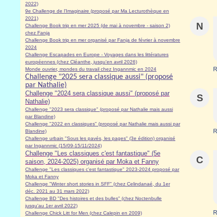
2022)
9e Challenge de l'Imaginaire (proposé par Ma Lecturothèque en
2021)
N
Challenge Book trip en mer 2025 (de mai à novembre - saison 2)
chez Fanja
Challenge Book trip en mer organisé par Fanja de février à novembre
2024
Challenge Escapades en Europe - Voyages dans les littératures
européennes (chez Cléanthe, jusqu'en avril 2026)
R
Monde ouvrier, mondes du travail chez Ingannmic en 2024
Challenge "2025 sera classique aussi" (proposé
par Nathalie)
Challenge "2024 sera classique aussi" (proposé par
S
Nathalie)
Challenge "2023 sera classique" (proposé par Nathalie mais aussi
par Blandine)
Challenge "2022 en classiques" (proposé par Nathalie mais aussi par
R
Blandine)
Challenge urbain "Sous les pavés, les pages" (3e édition) organisé
par Ingannmic (15/09-15/11/2024)
Challenge "Les classiques c'est fantastique" (5e
C
saison, 2024-2025) organisé par Moka et Fanny
Challenge "Les classiques c'est fantastique" 2023-2024 proposé par
Moka et Fanny
Challenge "Winter short stories in SFF" (chez Celindanaé, du 1er
déc. 2021 au 31 mars 2022)
Challenge BD "Des histoires et des bulles" (chez Noctenbulle
jusqu'au 1er avril 2022)
R
Challenge Chick Litt for Men (chez Calepin en 2009)