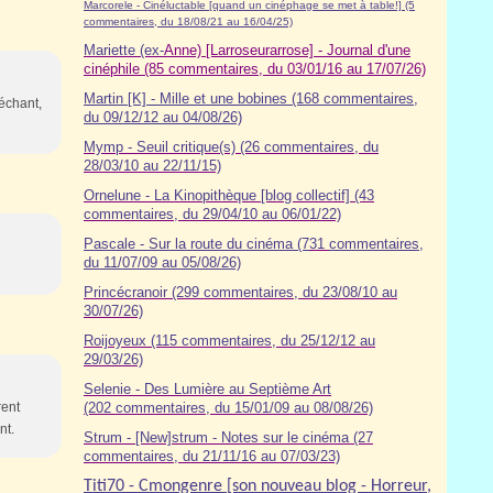
Marcorele - Cinéluctable [quand un cinéphage se met à table!] (5
commentaires, du 18/08/21 au 16/04/25)
Mariette (ex-
Anne) [Larroseurarrose] - Journal d'une
cinéphile (85 commentaires, du 03/01/16 au 17/07/26)
Martin [K] - Mille et une bobines (168 commentaires,
échant,
du 09/12/12 au 04/08/26)
Mymp - Seuil critique(s) (26 commentaires, du
28/03/10 au 22/11/15)
Ornelune - La Kinopithèque [blog collectif] (43
commentaires, du 29/04/10 au 06/01/22)
Pascale - Sur la route du cinéma (7
31
commentaires,
du 11/07/09 au 05/08/26)
Princécranoir (299 commentaires, du 23/08/10 au
30/07/26)
Roijoyeux (115 commentaires, du 25/12/12 au
29/03/26)
Selenie - Des Lumière au Septième Art
rent
(202 commentaires, du 15/01/09 au 08/08/26)
nt.
Strum - [New]strum - Notes sur le cinéma (27
commentaires, du 21/11/16 au 07/03/23)
Titi70 - Cmongenre [son nouveau blog - Horreur,