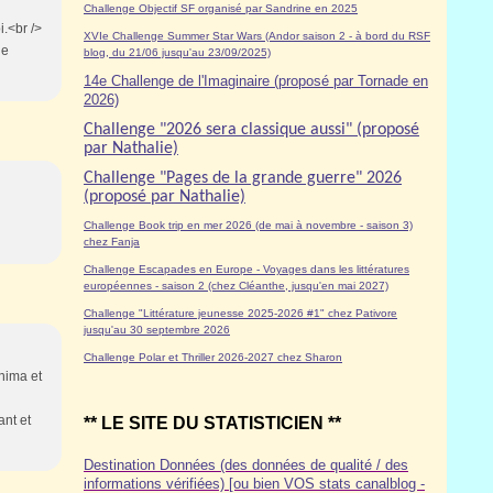
Challenge Objectif SF organisé par Sandrine en 2025
i.<br />
XVIe Challenge Summer Star Wars (Andor saison 2 - à bord du RSF
ne
blog, du 21/06 jusqu'au 23/09/2025)
14e Challenge de l'Imaginaire (proposé par Tornade en
2026)
Challenge "2026 sera classique aussi" (proposé
par Nathalie)
Challenge "Pages de la grande guerre" 2026
(proposé par Nathalie)
u
Challenge Book trip en mer 2026 (de mai à novembre - saison 3)
chez Fanja
Challenge Escapades en Europe - Voyages dans les littératures
européennes - saison 2 (chez Cléanthe, jusqu'en mai 2027)
Challenge "Littérature jeunesse 2025-2026 #1" chez Pativore
jusqu'au 30 septembre 2026
Challenge Polar et Thriller 2026-2027 chez Sharon
inima et
ant et
** LE SITE DU STATISTICIEN **
Destination Données (des données de qualité / des
informations vérifiées) [ou bien VOS stats canalblog -