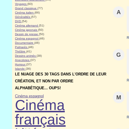
Voyages
(93)
Grand classique
(77)
A
Cinéma italien
(66)
Généralités
(57)
DVD
(54)
Cinéma allemand
(51)
Cinéma japonais
(50)
Dessin de presse
(50)
R
Cinéma espagnol
(46)
Documentaire
(46)
Palmarès
(46)
Théâtre
(41)
G
Dessins animés
(38)
Anecdotes
(37)
Humour
(37)
Islande
(36)
LE NUAGE DES 30 TAGS DANS L'ORDRE DE LEUR
R
CRÉATION, ET NON PAR ORDRE
ALPHABÉTIQUE... OUPS!
Cinéma espagnol
M
Cinéma
français
R