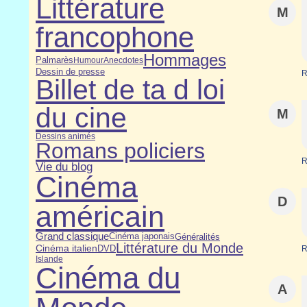
Littérature
M
francophone
Hommages
Palmarès
Humour
Anecdotes
Dessin de presse
R
Billet de ta d loi
du cine
M
Dessins animés
Romans policiers
R
Vie du blog
Cinéma
D
américain
Grand classique
Cinéma japonais
Généralités
Littérature du Monde
Cinéma italien
DVD
R
Islande
Cinéma du
A