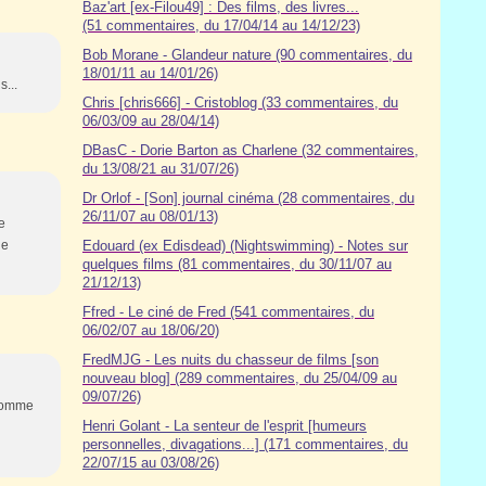
Baz'art [ex-Filou49] : Des films, des livres...
(51 commentaires, du 17/04/14 au 14/12/23)
Bob Morane - Glandeur nature (90 commentaires, du
18/01/11 au 14/01/26)
...
Chris [chris666] - Cristoblog (33 commentaires, du
06/03/09 au 28/04/14)
DBasC - Dorie Barton as Charlene (32 commentaires,
du 13/08/21 au 31/07/26)
Dr Orlof - [Son] journal cinéma (28 commentaires, du
26/11/07 au 08/01/13)
e
le
Edouard (ex Edisdead) (Nightswimming) - Notes sur
quelques films (81 commentaires, du 30/11/07 au
21/12/13)
Ffred - Le ciné de Fred (541 commentaires, du
06/02/07 au 18/06/20)
FredMJG - Les nuits du chasseur de films [son
nouveau blog] (289 commentaires, du 25/04/09 au
09/07/26)
 comme
Henri Golant - La senteur de l'esprit [humeurs
personnelles, divagations...] (171 commentaires, du
22/07/15 au 03/08/26)