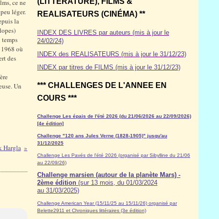
(LITTÉRATURE), FILMS &
ilms, ce ne
peu léger.
REALISATEURS (CINÉMA) **
epuis la
lopes)
INDEX DES LIVRES par auteurs (mis à jour le
u temps
24/02/24)
à 1968 où
INDEX des REALISATEURS (mis à jour le 31/12/23)
ert des
INDEX par titres de FILMS (mis à jour le 31/12/23)
ère
*** CHALLENGES DE L'ANNEE EN
ieuse. Un
COURS ***
Challenge Les épais de l'été 2026 (du 21/06/2026 au 22/09/2026)
[4e édition]
Challenge "120 ans Jules Verne (1828-1905)" jusqu'au
31/12/2025
k Hargla
Challenge Les Pavés de l'été 2026 (organisé par Sibylline du 21/06
au 22/09/26)
Challenge marsien (autour de la planète Mars) -
2ème édition
(sur 13 mois, du 01/03/2024
au 31/03/2025)
Challenge American Year (15/11/25 au 15/11/26) organisé par
Belette2911 et Chroniques littéraires (3e édition)