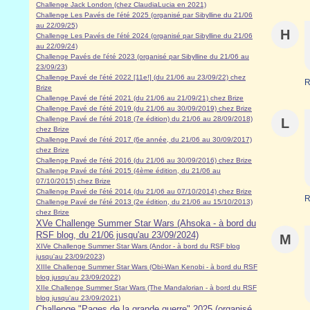
Challenge Jack London (chez ClaudiaLucia en 2021)
Challenge Les Pavés de l'été 2025 (organisé par Sibylline du 21/06
au 22/09/25)
H
Challenge Les Pavés de l'été 2024 (organisé par Sibylline du 21/06
au 22/09/24)
Challenge Pavés de l'été 2023 (organisé par Sibylline du 21/06 au
23/09/23
)
Challenge Pavé de l'été 2022 [11e!] (du 21/06 au 23/09/22) chez
R
Brize
Challenge Pavé de l'été 2021 (du 21/06 au 21/09/21) chez Brize
Challenge Pavé de l'été 2019 (du 21/06 au 30/09/2019) chez Brize
Challenge Pavé de l'été 2018 (7e édition) du 21/06 au 28/09/2018)
L
chez Brize
Challenge Pavé de l'été 2017 (6e année, du 21/06 au 30/09/2017)
chez Brize
Challenge Pavé de l'été 2016 (du 21/06 au 30/09/2016) chez Brize
Challenge Pavé de l'été 2015 (4ème édition, du 21/06 au
07/10/2015) chez Brize
Challenge Pavé de l'été 2014 (du 21/06 au 07/10/2014) chez Brize
R
Challenge Pavé de l'été 2013 (2e édition, du 21/06 au 15/10/2013)
chez Brize
XVe Challenge Summer Star Wars (Ahsoka - à bord du
RSF blog, du 21/06 jusqu'au 23/09/2024)
M
XIVe Challenge Summer Star Wars (Andor - à bord du RSF blog
jusqu'au 23/09/2023)
XIIIe Challenge Summer Star Wars (Obi-Wan Kenobi - à bord du RSF
blog jusqu'au 23/09/2022)
XIIe Challenge Summer Star Wars (The Mandalorian - à bord du RSF
blog jusqu'au 23/09/2021)
Challenge "Pages de la grande guerre" 2025 (organisé