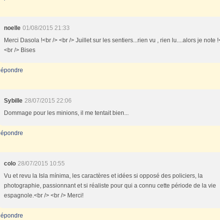
noelle
01/08/2015 21:33
Merci Dasola !<br /> <br /> Juillet sur les sentiers...rien vu , rien lu....alors je note !
<br /> Bises
épondre
Sybille
28/07/2015 22:06
Dommage pour les minions, il me tentait bien...
épondre
colo
28/07/2015 10:55
Vu et revu la Isla mínima, les caractères et idées si opposé des policiers, la
photographie, passionnant et si réaliste pour qui a connu cette période de la vie
espagnole.<br /> <br /> Merci!
épondre