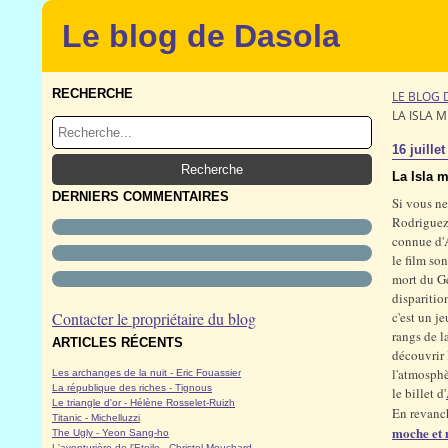
Le blog de Dasola
RECHERCHE
LE BLOG 
LA ISLA M
16 juille
La Isla m
DERNIERS COMMENTAIRES
Si vous ne
Rodriguez 
connue d'A
le film so
mort du Gé
disparitio
Contacter le propriétaire du blog
c'est un je
rangs de l
ARTICLES RÉCENTS
découvrir 
l'atmosphè
Les archanges de la nuit - Eric Fouassier
La république des riches - Tignous
le billet d'
Le triangle d'or - Hélène Rosselet-Ruizh
En revanc
Titanic - Michelluzzi
moche et
The Ugly - Yeon Sang-ho
L'aventurière de l'Etoile - Christel Mouchard