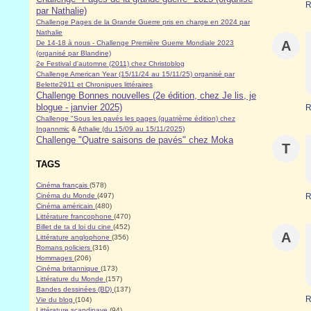
R
par Nathalie)
Challenge Pages de la Grande Guerre pris en charge en 2024 par
Nathalie
A
De 14-18 à nous - Challenge Première Guerre Mondiale 2023
(organisé par Blandine)
2e Festival d'automne (2011) chez Christoblog
Challenge American Year (15/11/24 au 15/11/25) organisé par
Belette2911 et Chroniques littéraires
Challenge Bonnes nouvelles (2e édition, chez Je lis, je
blogue - janvier 2025)
R
Challenge "Sous les pavés les pages (quatrième édition) chez
Ingannmic
&
Athalie (du 15/09 au 15/11/2025)
Challenge "Quatre saisons de pavés" chez Moka
T
TAGS
Cinéma français
(578)
Cinéma du Monde
(497)
R
Cinéma américain
(480)
Littérature francophone
(470)
Billet de ta d loi du cine
(452)
A
Littérature anglophone
(356)
Romans policiers
(316)
Hommages
(206)
Cinéma britannique
(173)
Littérature du Monde
(157)
Bandes dessinées (BD)
(137)
R
Vie du blog
(104)
Littérature scandinave
(94)