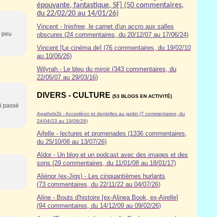
épouvante, fantastique, SF] (50 commentaires,
du 22/02/20 au 14/01/26)
Vincent - Inisfree, le carnet d'un accro aux salles
n peu
obscures (24 commentaires, du 20/12/07 au 17/06/24)
Vincent [Le cinéma de] (76 commentaires, du 19/02/10
au 10/06/26)
Wilyrah - Le bleu du miroir (343 commentaires, du
22/05/07 au 29/03/16)
DIVERS - CULTURE
(53 BLOGS EN ACTIVITÉ)
ai passé
Agatheb2k - Accordéon et dentelles au jardin (7 commentaires, du
24/04/23 au 19/06/26)
Aifelle - lectures et promenades (1336 commentaires,
du 25/10/08 au 13/07/26)
Aldor
- Un blog et un podcast avec des images et des
sons (29 commentaires, du 11/01/08 au 18/01/17)
Aliénor (ex-Jigs) - Les cinquantièmes hurlants
(73 commentaires, du 22/11/22 au 04/07/26)
Aline - Bouts d'histoire [ex-Alinea Book, ex-Airelle]
(94 commentaires, du 14/12/09 au 09/02/26)