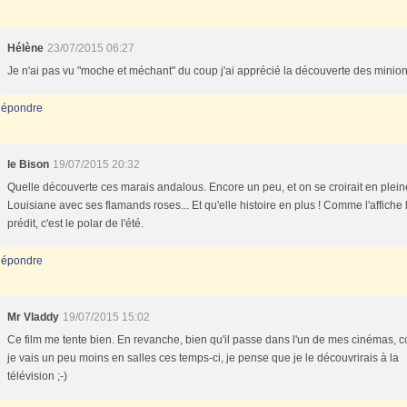
Hélène
23/07/2015 06:27
Je n'ai pas vu "moche et méchant" du coup j'ai apprécié la découverte des minions
épondre
le Bison
19/07/2015 20:32
Quelle découverte ces marais andalous. Encore un peu, et on se croirait en plein
Louisiane avec ses flamands roses... Et qu'elle histoire en plus ! Comme l'affiche 
prédit, c'est le polar de l'été.
épondre
Mr Vladdy
19/07/2015 15:02
Ce film me tente bien. En revanche, bien qu'il passe dans l'un de mes cinémas,
je vais un peu moins en salles ces temps-ci, je pense que je le découvrirais à la
télévision ;-)