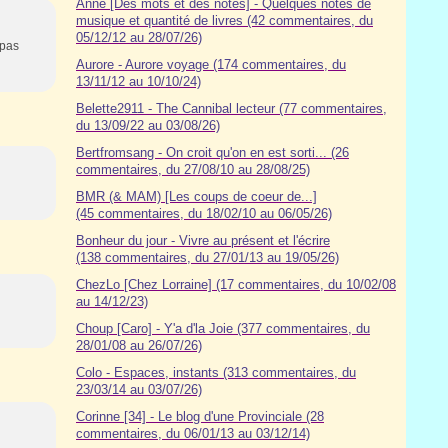
Anne [Des mots et des notes] - Quelques notes de
musique et quantité de livres (42 commentaires, du
05/12/12 au 28/07/26)
 pas
Aurore - Aurore voyage (174 commentaires, du
13/11/12 au 10/10/24)
Belette2911 - The Cannibal lecteur (77 commentaires,
du 13/09/22 au 03/08/26)
Bertfromsang - On croit qu'on en est sorti... (26
commentaires, du 27/08/10 au 28/08/25)
BMR (& MAM) [Les coups de coeur de...]
(45 commentaires, du 18/02/10 au 06/05/26)
Bonheur du jour - Vivre au présent et l'écrire
(138 commentaires, du 27/01/13 au 19/05/26)
ChezLo [Chez Lorraine] (17 commentaires, du 10/02/08
au 14/12/23)
Choup [Caro] - Y'a d'la Joie (377 commentaires, du
28/01/08 au 26/07/26)
Colo - Espaces, instants (313 commentaires, du
23/03/14 au 03/07/26)
Corinne [34] - Le blog d'une Provinciale (28
commentaires, du 06/01/13 au 03/12/14)