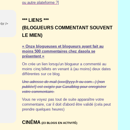
ou autre plateforme ?]
*** LIENS ***
<br />
(BLOGUEURS COMMENTANT SOUVENT
LE MIEN)
= Onze blogueuses et blogueurs ayant fait au
moins 500 commentaires chez dasola se
présentent =
On crée un lien lorsqu'un blogueur a commenté au
moins cinq billets en venant à (au moins) deux dates
différentes sur ce blog.
Une adresse de mail (xxx@yyy.fr ou com...) [non
publiée!] est exigée par Canalblog pour enregistrer
votre commentaire.
Vous ne voyez pas tout de suite apparaître votre
commentaire, car il doit d'abord être validé (cela peut
prendre quelques heures)
CINÉMA
(23 BLOGS EN ACTIVITÉ)