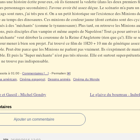
ans une histoire écrite pour eux, où ils tiennent la vedette (dans les deux premiers f
es personnages secondaires). J'avoue avoir été assez déçue. Le scénario m'a paru un 
ags sont rares, j'ai très peu ri. On a un petit historique sur l'existence des Minions d
e au temps des dinosaures. Ces minions de couleur jaune (dont certains sont des cyc
és à des "méchants" (comme le tyrannosaure). Plus tard, on retrouve les Minions a
ns, puis disciples d'un vampire et même auprès de Napoléon! Tout ça pour arriver 
méchante" veut dérober la couronne de la Reine d'Angleterre (rien que ça!). Elle se s
ur mener à bien son projet. J'ai trouvé ce film de 1H20 + 10 mn de générique assez
le. Peut-être parce que les Minions ne parlent pas vraiment. Ils s'expriment de mani
ible. Et puis la "Super méchante" n'est pas très réussie. Elle est surtout super-prétent
e ne trouve pas indispensable.
asola à 01:00 -
Commentaires [
…
]
- Permalien [
#
]
a américain
,
Cinéma espagnol
,
Dessins animés
,
Cinéma du Monde
 et Gasoil - Michel Gondry
Le glaive du bourreau - Indre
aires
Ajouter un commentaire