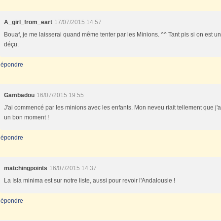
A_girl_from_eart
17/07/2015 14:57
Bouaf, je me laisserai quand même tenter par les Minions. ^^ Tant pis si on est u
déçu.
épondre
Gambadou
16/07/2015 19:55
J'ai commencé par les minions avec les enfants. Mon neveu riait tellement que j'
un bon moment !
épondre
matchingpoints
16/07/2015 14:37
La Isla minima est sur notre liste, aussi pour revoir l'Andalousie !
épondre