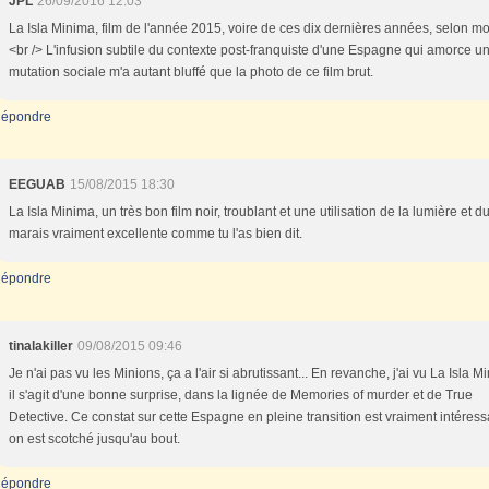
JPL
26/09/2016 12:03
La Isla Minima, film de l'année 2015, voire de ces dix dernières années, selon mo
<br /> L'infusion subtile du contexte post-franquiste d'une Espagne qui amorce u
mutation sociale m'a autant bluffé que la photo de ce film brut.
épondre
EEGUAB
15/08/2015 18:30
La Isla Minima, un très bon film noir, troublant et une utilisation de la lumière et d
marais vraiment excellente comme tu l'as bien dit.
épondre
tinalakiller
09/08/2015 09:46
Je n'ai pas vu les Minions, ça a l'air si abrutissant... En revanche, j'ai vu La Isla M
il s'agit d'une bonne surprise, dans la lignée de Memories of murder et de True
Detective. Ce constat sur cette Espagne en pleine transition est vraiment intéress
on est scotché jusqu'au bout.
épondre