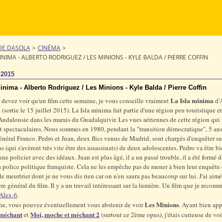
DE DASOLA
>
CINÉMA
>
INIMA - ALBERTO RODRIGUEZ / LES MINIONS - KYLE BALDA / PIERRE COFFIN
t 2015
inima - Alberto Rodriguez / Les Minions - Kyle Balda / Pierre Coffin
La Isla minima
 devez voir qu'un film cette semaine, je vous conseille vraiment
d'
(sortie le 15 juillet 2015). La Isla minima fait partie d'une région peu touristique e
ndalousie dans les marais du Guadalquivir. Les vues aériennes de cette région qui
nt spectaculaires. Nous sommes en 1980, pendant la "transition démocratique", 5 ans
néral Franco. Pedro et Juan, deux flics venus de Madrid, sont chargés d'enquêter su
ns (qui s'avèrent très vite être des assassinats) de deux adolescentes. Pedro va être bi
une policier avec des idéaux. Juan est plus âgé, il a un passé trouble, il a été formé d
a police politique franquiste. Cela ne les empêche pas de mener à bien leur enquête 
le meurtrier dont je ne vous dis rien car on n'en saura pas beaucoup sur lui. J'ai aimé
re général du film. Il y a un travail intéressant sur la lumière. Un film que je recom
Alex-6
.
Les Minions
he, vous pouvez éventuellement vous abstenir de voir
. Ayant bien ap
 méchant
Moi, moche et méchant 2
et
(surtout ce 2ème opus), j'étais curieuse de vo