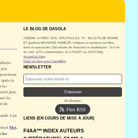
LE BLOG DE DASOLA
CINEMA, LIVRES, DVD, SPECTACLES, TV - BILLETS DE BONNE
ET (parfois) MAUVAISE HUMEUR. Critiques et opinions sur films,
livres et spectacles. [Secrétaire de rédaction et statistiques: "ta d loi
du cine" (270 commentaires, du 17/01/07 au 31/07/26)].
Accueil du blog
Créer un blog avec CanalBlog
Alberto
NEWSLETTER
t peu
 ponctuent
 après la
r les
entôt père,
ans les
80 abonnés
et de
Flux RSS
mande. Lire
LIENS (EN COURS DE MISE À JOUR)
Moi,
précié
F4AA²** INDEX AUTEURS
les
ir