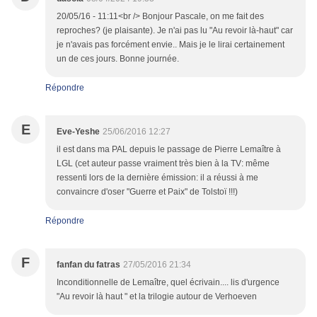
20/05/16 - 11:11<br /> Bonjour Pascale, on me fait des
reproches? (je plaisante). Je n'ai pas lu "Au revoir là-haut" car
je n'avais pas forcément envie.. Mais je le lirai certainement
un de ces jours. Bonne journée.
Répondre
E
Eve-Yeshe
25/06/2016 12:27
il est dans ma PAL depuis le passage de Pierre Lemaître à
LGL (cet auteur passe vraiment très bien à la TV: même
ressenti lors de la dernière émission: il a réussi à me
convaincre d'oser "Guerre et Paix" de Tolstoï !!!)
Répondre
F
fanfan du fatras
27/05/2016 21:34
Inconditionnelle de Lemaître, quel écrivain.... lis d'urgence
"Au revoir là haut " et la trilogie autour de Verhoeven