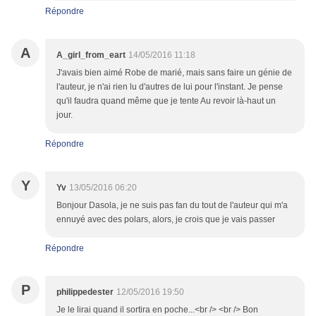
Répondre
A
A_girl_from_eart
14/05/2016 11:18
J'avais bien aimé Robe de marié, mais sans faire un génie de
l'auteur, je n'ai rien lu d'autres de lui pour l'instant. Je pense
qu'il faudra quand même que je tente Au revoir là-haut un
jour.
Répondre
Y
Yv
13/05/2016 06:20
Bonjour Dasola, je ne suis pas fan du tout de l'auteur qui m'a
ennuyé avec des polars, alors, je crois que je vais passer
Répondre
P
philippedester
12/05/2016 19:50
Je le lirai quand il sortira en poche...<br /> <br /> Bon