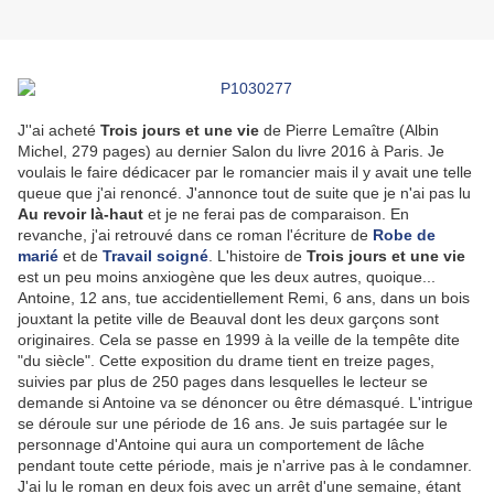
J''ai acheté
Trois jours et une vie
de Pierre Lemaître (Albin
Michel, 279 pages) au dernier Salon du livre 2016 à Paris. Je
voulais le faire dédicacer par le romancier mais il y avait une telle
queue que j'ai renoncé. J'annonce tout de suite que je n'ai pas lu
Au revoir là-haut
et je ne ferai pas de comparaison. En
revanche, j'ai retrouvé dans ce roman l'écriture de
Robe de
marié
et de
Travail soigné
. L'histoire de
Trois jours et une vie
est un peu moins anxiogène que les deux autres, quoique...
Antoine, 12 ans, tue accidentiellement Remi, 6 ans, dans un bois
jouxtant la petite ville de Beauval dont les deux garçons sont
originaires. Cela se passe en 1999 à la veille de la tempête dite
"du siècle". Cette exposition du drame tient en treize pages,
suivies par plus de 250 pages dans lesquelles le lecteur se
demande si Antoine va se dénoncer ou être démasqué. L'intrigue
se déroule sur une période de 16 ans. Je suis partagée sur le
personnage d'Antoine qui aura un comportement de lâche
pendant toute cette période, mais je n'arrive pas à le condamner.
J'ai lu le roman en deux fois avec un arrêt d'une semaine, étant