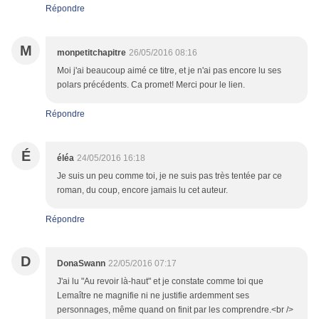
Répondre
M
monpetitchapitre
26/05/2016 08:16
Moi j'ai beaucoup aimé ce titre, et je n'ai pas encore lu ses
polars précédents. Ca promet! Merci pour le lien.
Répondre
É
éléa
24/05/2016 16:18
Je suis un peu comme toi, je ne suis pas très tentée par ce
roman, du coup, encore jamais lu cet auteur.
Répondre
D
DonaSwann
22/05/2016 07:17
J'ai lu "Au revoir là-haut" et je constate comme toi que
Lemaître ne magnifie ni ne justifie ardemment ses
personnages, même quand on finit par les comprendre.<br />