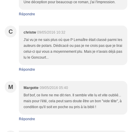
Une déception pour beaucoup ce roman, j'ai l'impression.
Répondre
C
christw
09/05/2016 10:32
J'ai vu je ne sais plus où que P Lemaître était classé parmi les
auteurs de polars. Dédicacé ou pas je ne crois pas que je lirai
celui-ci qui vous a moyennement plu. Mais je n'avais déjà pas
lu le Goncourt...
Répondre
M
Margotte
09/05/2016 05:40
Bof bof, ce livre ne me dit rien. Il semble vite lu et vite oublié...
mais pour l'été, cela peut sans doute être un bon "vide tête", à
condition qu'il soit en poche ou pris à la bibli !
Répondre