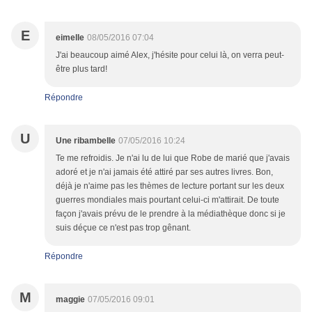
E
eimelle
08/05/2016 07:04
J'ai beaucoup aimé Alex, j'hésite pour celui là, on verra peut-
être plus tard!
Répondre
U
Une ribambelle
07/05/2016 10:24
Te me refroidis. Je n'ai lu de lui que Robe de marié que j'avais
adoré et je n'ai jamais été attiré par ses autres livres. Bon,
déjà je n'aime pas les thèmes de lecture portant sur les deux
guerres mondiales mais pourtant celui-ci m'attirait. De toute
façon j'avais prévu de le prendre à la médiathèque donc si je
suis déçue ce n'est pas trop gênant.
Répondre
M
maggie
07/05/2016 09:01