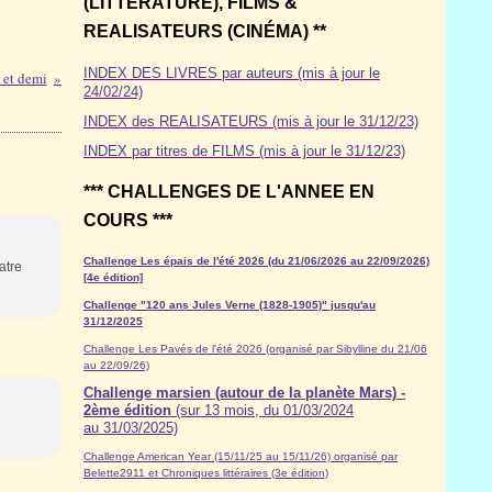
(LITTÉRATURE), FILMS &
REALISATEURS (CINÉMA) **
INDEX DES LIVRES par auteurs (mis à jour le
 et demi
24/02/24)
INDEX des REALISATEURS (mis à jour le 31/12/23)
INDEX par titres de FILMS (mis à jour le 31/12/23)
*** CHALLENGES DE L'ANNEE EN
COURS ***
Challenge Les épais de l'été 2026 (du 21/06/2026 au 22/09/2026)
atre
[4e édition]
Challenge "120 ans Jules Verne (1828-1905)" jusqu'au
31/12/2025
Challenge Les Pavés de l'été 2026 (organisé par Sibylline du 21/06
au 22/09/26)
Challenge marsien (autour de la planète Mars) -
2ème édition
(sur 13 mois, du 01/03/2024
au 31/03/2025)
Challenge American Year (15/11/25 au 15/11/26) organisé par
Belette2911 et Chroniques littéraires (3e édition)