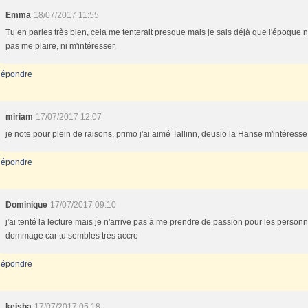
Emma
18/07/2017 11:55
Tu en parles très bien, cela me tenterait presque mais je sais déjà que l'époque 
pas me plaire, ni m'intéresser.
épondre
miriam
17/07/2017 12:07
je note pour plein de raisons, primo j'ai aimé Tallinn, deusio la Hanse m'intéresse, 
épondre
Dominique
17/07/2017 09:10
j'ai tenté la lecture mais je n'arrive pas à me prendre de passion pour les perso
dommage car tu sembles très accro
épondre
keisha
17/07/2017 05:18