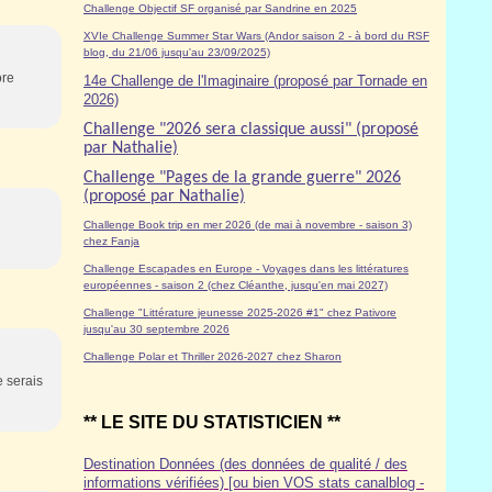
Challenge Objectif SF organisé par Sandrine en 2025
XVIe Challenge Summer Star Wars (Andor saison 2 - à bord du RSF
blog, du 21/06 jusqu'au 23/09/2025)
ore
14e Challenge de l'Imaginaire (proposé par Tornade en
2026)
Challenge "2026 sera classique aussi" (proposé
par Nathalie)
Challenge "Pages de la grande guerre" 2026
(proposé par Nathalie)
Challenge Book trip en mer 2026 (de mai à novembre - saison 3)
chez Fanja
Challenge Escapades en Europe - Voyages dans les littératures
européennes - saison 2 (chez Cléanthe, jusqu'en mai 2027)
Challenge "Littérature jeunesse 2025-2026 #1" chez Pativore
jusqu'au 30 septembre 2026
Challenge Polar et Thriller 2026-2027 chez Sharon
e serais
** LE SITE DU STATISTICIEN **
Destination Données (des données de qualité / des
informations vérifiées) [ou bien VOS stats canalblog -