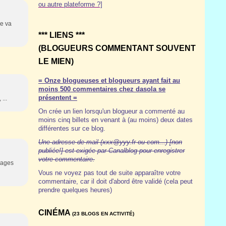
ou autre plateforme ?]
ne va
*** LIENS ***
(BLOGUEURS COMMENTANT SOUVENT
LE MIEN)
= Onze blogueuses et blogueurs ayant fait au
moins 500 commentaires chez dasola se
présentent =
...
On crée un lien lorsqu'un blogueur a commenté au
moins cinq billets en venant à (au moins) deux dates
différentes sur ce blog.
Une adresse de mail (xxx@yyy.fr ou com...) [non
publiée!] est exigée par Canalblog pour enregistrer
votre commentaire.
nnages
Vous ne voyez pas tout de suite apparaître votre
commentaire, car il doit d'abord être validé (cela peut
prendre quelques heures)
CINÉMA
(23 BLOGS EN ACTIVITÉ)