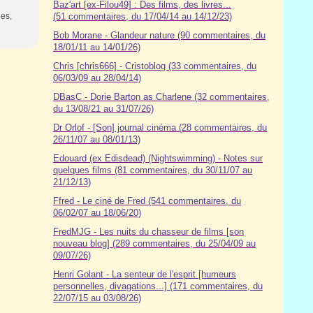
Baz'art [ex-Filou49] : Des films, des livres...
nes,
(51 commentaires, du 17/04/14 au 14/12/23)
Bob Morane - Glandeur nature (90 commentaires, du
18/01/11 au 14/01/26)
Chris [chris666] - Cristoblog (33 commentaires, du
06/03/09 au 28/04/14)
DBasC - Dorie Barton as Charlene (32 commentaires,
du 13/08/21 au 31/07/26)
Dr Orlof - [Son] journal cinéma (28 commentaires, du
26/11/07 au 08/01/13)
Edouard (ex Edisdead) (Nightswimming) - Notes sur
quelques films (81 commentaires, du 30/11/07 au
21/12/13)
Ffred - Le ciné de Fred (541 commentaires, du
06/02/07 au 18/06/20)
FredMJG - Les nuits du chasseur de films [son
nouveau blog] (289 commentaires, du 25/04/09 au
09/07/26)
Henri Golant - La senteur de l'esprit [humeurs
personnelles, divagations...] (171 commentaires, du
22/07/15 au 03/08/26)