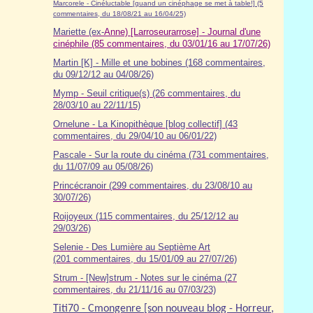
Marcorele - Cinéluctable [quand un cinéphage se met à table!] (5
commentaires, du 18/08/21 au 16/04/25)
Mariette (ex-
Anne) [Larroseurarrose] - Journal d'une
cinéphile (85 commentaires, du 03/01/16 au 17/07/26)
Martin [K] - Mille et une bobines (168 commentaires,
du 09/12/12 au 04/08/26)
Mymp - Seuil critique(s) (26 commentaires, du
28/03/10 au 22/11/15)
Ornelune - La Kinopithèque [blog collectif] (43
commentaires, du 29/04/10 au 06/01/22)
Pascale - Sur la route du cinéma (7
31
commentaires,
du 11/07/09 au 05/08/26)
Princécranoir (299 commentaires, du 23/08/10 au
30/07/26)
Roijoyeux (115 commentaires, du 25/12/12 au
29/03/26)
Selenie - Des Lumière au Septième Art
(201 commentaires, du 15/01/09 au 27/07/26)
Strum - [New]strum - Notes sur le cinéma (27
commentaires, du 21/11/16 au 07/03/23)
Titi70 - Cmongenre [son nouveau blog - Horreur,