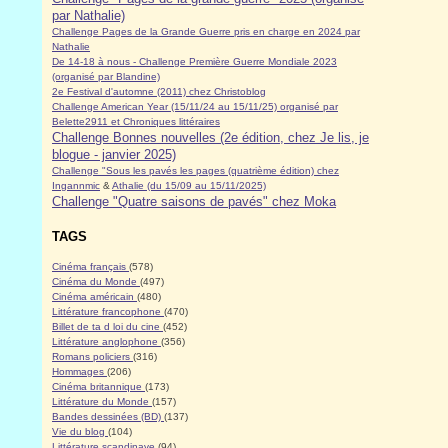
par Nathalie)
Challenge Pages de la Grande Guerre pris en charge en 2024 par
Nathalie
De 14-18 à nous - Challenge Première Guerre Mondiale 2023
(organisé par Blandine)
2e Festival d'automne (2011) chez Christoblog
Challenge American Year (15/11/24 au 15/11/25) organisé par
Belette2911 et Chroniques littéraires
Challenge Bonnes nouvelles (2e édition, chez Je lis, je
blogue - janvier 2025)
Challenge "Sous les pavés les pages (quatrième édition) chez
Ingannmic
&
Athalie (du 15/09 au 15/11/2025)
Challenge "Quatre saisons de pavés" chez Moka
TAGS
Cinéma français
(578)
Cinéma du Monde
(497)
Cinéma américain
(480)
Littérature francophone
(470)
Billet de ta d loi du cine
(452)
Littérature anglophone
(356)
Romans policiers
(316)
Hommages
(206)
Cinéma britannique
(173)
Littérature du Monde
(157)
Bandes dessinées (BD)
(137)
Vie du blog
(104)
Littérature scandinave
(94)