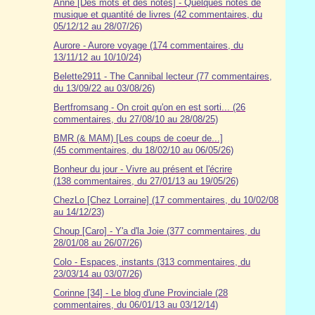
Anne [Des mots et des notes] - Quelques notes de
musique et quantité de livres (42 commentaires, du
05/12/12 au 28/07/26)
Aurore - Aurore voyage (174 commentaires, du
13/11/12 au 10/10/24)
Belette2911 - The Cannibal lecteur (77 commentaires,
du 13/09/22 au 03/08/26)
Bertfromsang - On croit qu'on en est sorti... (26
commentaires, du 27/08/10 au 28/08/25)
BMR (& MAM) [Les coups de coeur de...]
(45 commentaires, du 18/02/10 au 06/05/26)
Bonheur du jour - Vivre au présent et l'écrire
(138 commentaires, du 27/01/13 au 19/05/26)
ChezLo [Chez Lorraine] (17 commentaires, du 10/02/08
au 14/12/23)
Choup [Caro] - Y'a d'la Joie (377 commentaires, du
28/01/08 au 26/07/26)
Colo - Espaces, instants (313 commentaires, du
23/03/14 au 03/07/26)
Corinne [34] - Le blog d'une Provinciale (28
commentaires, du 06/01/13 au 03/12/14)