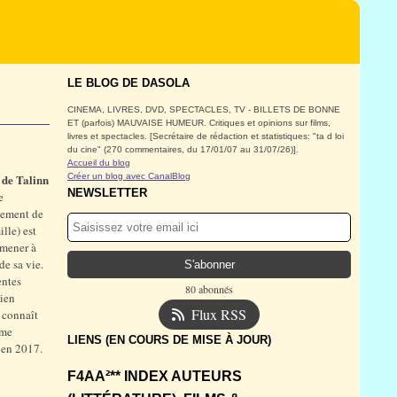
LE BLOG DE DASOLA
CINEMA, LIVRES, DVD, SPECTACLES, TV - BILLETS DE BONNE
ET (parfois) MAUVAISE HUMEUR. Critiques et opinions sur films,
livres et spectacles. [Secrétaire de rédaction et statistiques: "ta d loi
du cine" (270 commentaires, du 17/01/07 au 31/07/26)].
Accueil du blog
 de Talinn
Créer un blog avec CanalBlog
NEWSLETTER
e
cement de
lle) est
amener à
de sa vie.
entes
80 abonnés
bien
Flux RSS
n connaît
mme
LIENS (EN COURS DE MISE À JOUR)
 en 2017.
F4AA²** INDEX AUTEURS