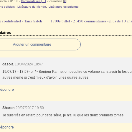
asola à 01:00 -
Commentaires [
…
]
- Permalien [
#
]
s policiers
,
Littérature du Monde
,
Littérature estonienne
 confidentiel - Tarik Saleh
1700e billet - 21450 commentaires - plus de 10 ans
aires
Ajouter un commentaire
dasola
10/04/2024 18:47
19/07/17 - 13:57<br /> Bonjour Karine, on peut lire ce volume sans avoir lu les qu
autres même si c'est mieux d'avoir lu les quatre autres.
épondre
Sharon
29/07/2017 19:50
Je suis très en retard pour cette série, je n'ai lu que les deux premiers tomes.
épondre