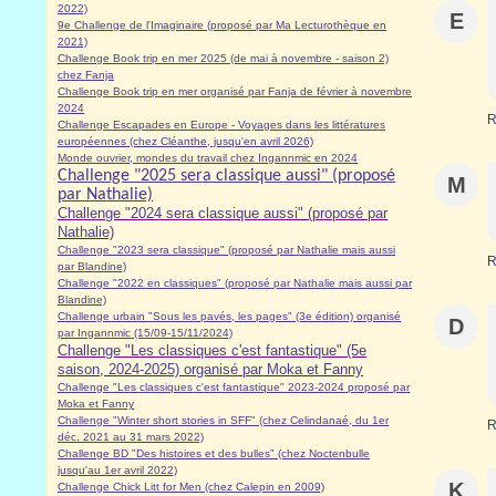
2022)
E
9e Challenge de l'Imaginaire (proposé par Ma Lecturothèque en
2021)
Challenge Book trip en mer 2025 (de mai à novembre - saison 2)
chez Fanja
Challenge Book trip en mer organisé par Fanja de février à novembre
2024
R
Challenge Escapades en Europe - Voyages dans les littératures
européennes (chez Cléanthe, jusqu'en avril 2026)
Monde ouvrier, mondes du travail chez Ingannmic en 2024
Challenge "2025 sera classique aussi" (proposé
M
par Nathalie)
Challenge "2024 sera classique aussi" (proposé par
Nathalie)
Challenge "2023 sera classique" (proposé par Nathalie mais aussi
R
par Blandine)
Challenge "2022 en classiques" (proposé par Nathalie mais aussi par
Blandine)
Challenge urbain "Sous les pavés, les pages" (3e édition) organisé
D
par Ingannmic (15/09-15/11/2024)
Challenge "Les classiques c'est fantastique" (5e
saison, 2024-2025) organisé par Moka et Fanny
Challenge "Les classiques c'est fantastique" 2023-2024 proposé par
Moka et Fanny
Challenge "Winter short stories in SFF" (chez Celindanaé, du 1er
R
déc. 2021 au 31 mars 2022)
Challenge BD "Des histoires et des bulles" (chez Noctenbulle
jusqu'au 1er avril 2022)
K
Challenge Chick Litt for Men (chez Calepin en 2009)