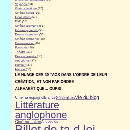
Voyages
(93)
Grand classique
(77)
Cinéma italien
(66)
Généralités
(57)
DVD
(54)
Cinéma allemand
(51)
Cinéma japonais
(50)
Dessin de presse
(50)
Cinéma espagnol
(46)
Documentaire
(46)
Palmarès
(46)
Théâtre
(41)
Dessins animés
(38)
Anecdotes
(37)
Humour
(37)
Islande
(36)
LE NUAGE DES 30 TAGS DANS L'ORDRE DE LEUR
CRÉATION, ET NON PAR ORDRE
ALPHABÉTIQUE... OUPS!
Vie du blog
Généralités
Cinéma espagnol
Islande
Littérature
anglophone
Cinéma italien
Anecdotes
Billet de ta d loi