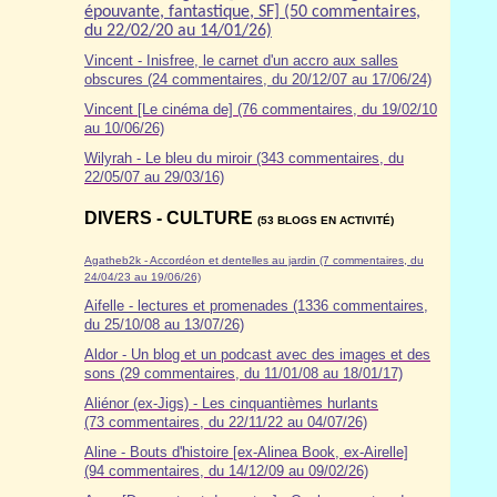
épouvante, fantastique, SF] (50 commentaires,
du 22/02/20 au 14/01/26)
Vincent - Inisfree, le carnet d'un accro aux salles
obscures (24 commentaires, du 20/12/07 au 17/06/24)
Vincent [Le cinéma de] (76 commentaires, du 19/02/10
au 10/06/26)
Wilyrah - Le bleu du miroir (343 commentaires, du
22/05/07 au 29/03/16)
DIVERS - CULTURE
(53 BLOGS EN ACTIVITÉ)
Agatheb2k - Accordéon et dentelles au jardin (7 commentaires, du
24/04/23 au 19/06/26)
Aifelle - lectures et promenades (1336 commentaires,
du 25/10/08 au 13/07/26)
Aldor
- Un blog et un podcast avec des images et des
sons (29 commentaires, du 11/01/08 au 18/01/17)
Aliénor (ex-Jigs) - Les cinquantièmes hurlants
(73 commentaires, du 22/11/22 au 04/07/26)
Aline - Bouts d'histoire [ex-Alinea Book, ex-Airelle]
(94 commentaires, du 14/12/09 au 09/02/26)