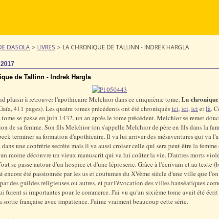
DE DASOLA
>
LIVRES
>
LA CHRONIQUE DE TALLINN - INDREK HARGLA
t 2017
que de Tallinn - Indrek Hargla
La chronique
and plaisir à retrouver l'apothicaire Melchior dans ce cinquième tome,
Gaïa, 411 pages). Les quatre tomes précédents ont été chroniqués
ici
,
ici
,
ici
et
là
. C
tome se passe en juin 1432, un an après le tome précédent. Melchior se remet dou
tion de sa femme. Son fils Melchior (on s'appelle Melchior de père en fils dans la fami
beck terminer sa formation d'apothicaire. Il va lui arriver des mésaventures qui va l'
é dans une confrérie secrète mais il va aussi croiser celle qui sera peut-être la femme 
 un moine découvre un vieux manuscrit qui va lui coûter la vie. D'autres morts viol
Tout se passe autour d'un hospice et d'une léproserie. Grâce à l'écrivain et au texte (
j'ai encore été passionnée par les us et coutumes du XVème siècle d'une ville que l'o
 par des guildes religieuses ou autres, et par l'évocation des villes hanséatiques co
i furent si importantes pour le commerce. J'ai vu qu'un sixième tome avait été écrit
sa sortie française avec impatience. J'aime vraiment beaucoup cette série.