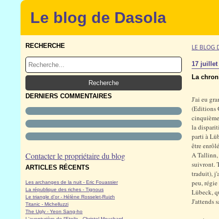
Le blog de Dasola
RECHERCHE
LE BLOG 
17 juille
La chroni
DERNIERS COMMENTAIRES
J'ai eu gr
(Editions 
cinquième 
la dispari
parti à Lü
être enrôl
Contacter le propriétaire du blog
A Tallinn,
suivront. 
ARTICLES RÉCENTS
traduit), 
peu, régie
Les archanges de la nuit - Eric Fouassier
La république des riches - Tignous
Lübeck, qu
Le triangle d'or - Hélène Rosselet-Ruizh
J'attends 
Titanic - Michelluzzi
The Ugly - Yeon Sang-ho
L'aventurière de l'Etoile - Christel Mouchard