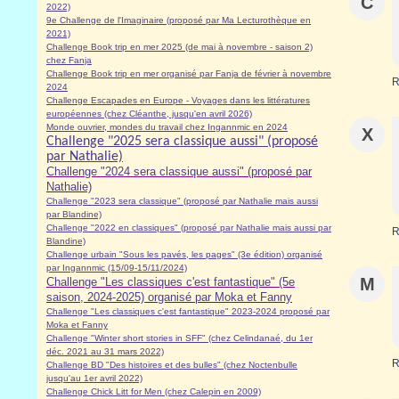
C
2022)
9e Challenge de l'Imaginaire (proposé par Ma Lecturothèque en
2021)
Challenge Book trip en mer 2025 (de mai à novembre - saison 2)
chez Fanja
Challenge Book trip en mer organisé par Fanja de février à novembre
R
2024
Challenge Escapades en Europe - Voyages dans les littératures
européennes (chez Cléanthe, jusqu'en avril 2026)
Monde ouvrier, mondes du travail chez Ingannmic en 2024
X
Challenge "2025 sera classique aussi" (proposé
par Nathalie)
Challenge "2024 sera classique aussi" (proposé par
Nathalie)
Challenge "2023 sera classique" (proposé par Nathalie mais aussi
par Blandine)
Challenge "2022 en classiques" (proposé par Nathalie mais aussi par
R
Blandine)
Challenge urbain "Sous les pavés, les pages" (3e édition) organisé
par Ingannmic (15/09-15/11/2024)
M
Challenge "Les classiques c'est fantastique" (5e
saison, 2024-2025) organisé par Moka et Fanny
Challenge "Les classiques c'est fantastique" 2023-2024 proposé par
Moka et Fanny
Challenge "Winter short stories in SFF" (chez Celindanaé, du 1er
déc. 2021 au 31 mars 2022)
R
Challenge BD "Des histoires et des bulles" (chez Noctenbulle
jusqu'au 1er avril 2022)
Challenge Chick Litt for Men (chez Calepin en 2009)