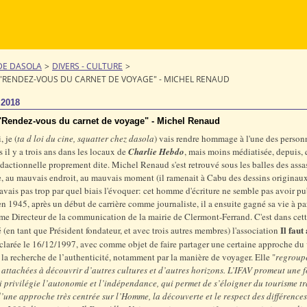
DE DASOLA
>
DIVERS - CULTURE
>
 "RENDEZ-VOUS DU CARNET DE VOYAGE" - MICHEL RENAUD
 2018
 "Rendez-vous du carnet de voyage" - Michel Renaud
 je (
ta d loi du cine, squatter chez dasola
) vais rendre hommage à l'une des person
s il y a trois ans dans les locaux de
Charlie Hebdo
, mais moins médiatisée, depuis,
édactionnelle proprement dite. Michel Renaud s'est retrouvé sous les balles des assa
 au mauvais endroit, au mauvais moment (il ramenait à Cabu des dessins originaux
 savais pas trop par quel biais l'évoquer: cet homme d'écriture ne semble pas avoir pu
en 1945, après un début de carrière comme journaliste, il a ensuite gagné sa vie à par
 Directeur de la communication de la mairie de Clermont-Ferrand. C'est dans cett
Il faut
éé (en tant que Président fondateur, et avec trois autres membres) l'association
éclarée le 16/12/1997, avec comme objet de faire partager une certaine approche du
 la recherche de l’authenticité, notamment par la manière de voyager. Elle "
regroup
attachées à découvrir d’autres cultures et d’autres horizons. L’IFAV promeut une 
 privilégie l’autonomie et l’indépendance, qui permet de s’éloigner du tourisme t
d’une approche très centrée sur l’Homme, la découverte et le respect des différences