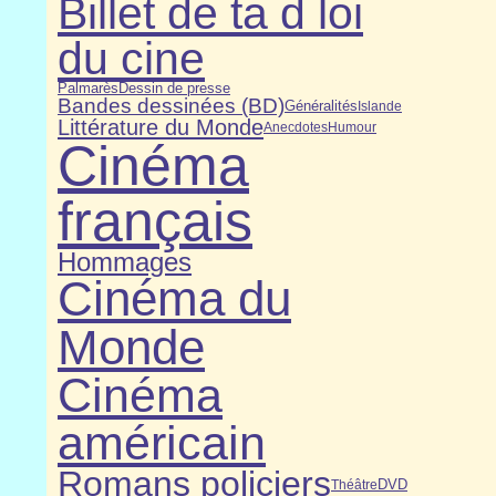
Billet de ta d loi
du cine
Dessin de presse
Palmarès
Bandes dessinées (BD)
Généralités
Islande
Littérature du Monde
Anecdotes
Humour
Cinéma
français
Hommages
Cinéma du
Monde
Cinéma
américain
Romans policiers
DVD
Théâtre