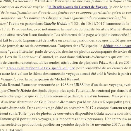
n 2000, l’association Il Faut Aller Voir organise une manifestation artistique et lit
le Rendez-vous du Carnet de Voyage
carnet et du récit de voyage :"
[je cite le site 
f de la manifestation est d’ouvrir une fenêtre sur ce support particulier qu’est le ca
 donner à voir les nouveautés du genre, mais également de récompenser les plus
les.
" J'avais vu passer dans
Charlie Hebdo
n°1321 du 15/11/2017 l'annonce de la 
du 17 au 19 novembre, avec notamment la mention du prix de l'écriture Michel-Ren
t a ainsi survécu à son fondateur. Les rédacteurs de la page wikipedia consacrée à
 fait le choix (argumenté) de mettre en avant sa passion des voyages plutôt que se
ns de journaliste ou de communicant. Toujours dans Wikipedia, la
définition du car
me "genre littéraire" parle de croquis, dessins ou photos accompagnés de textes d
ge. Lors du "Rendez-vous" annuel, ce sont donc différents événements qui ont lieu:
s de carnets, rencontres, tables rondes, attribution de plusieurs Prix... Ainsi, en 2014
tion,
Cabu avait remporté le Prix spécial du jury
, pour l'ensemble de ses carnets de 
un autre festival sur le thème des carnets de voyages a aussi été créé à Venise à partir
 Viaggio", avec la participation de Michel Renaud.
 Gala Renaud-Romanov, rencontrée en 1988 en URSS lors d'un de ses voyages, avait
t par
Charlie Hebdo
des fonds disponibles après l'attentat. Je n'entrerai pas dans le 
 prétendre juger ce que vaut, financièrement parlant, la vie d'un homme. Mais je sign
e d'un livre d'entretien
de Gala Renaud-Romanov par Marc Alexis Roquejoffre
(sic)
esoin du monde
. Dans cet ouvrage édité en novembre 2017 à compte d'auteur (et q
résent sur la Toile - peu de photos de couverture disponibles), Gala raconte son hist
l'amour qu'il portait aux voyages, aux rencontres et aux personnes. Une interview av
a sa société de production), publiée sur youtube depuis le 16 novembre 2017, en étai
18, à 104 vues.