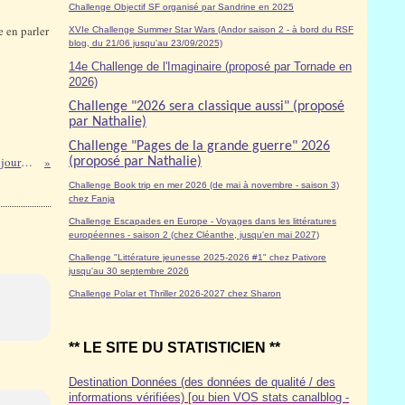
Challenge Objectif SF organisé par Sandrine en 2025
e en parler
XVIe Challenge Summer Star Wars (Andor saison 2 - à bord du RSF
blog, du 21/06 jusqu'au 23/09/2025)
14e Challenge de l'Imaginaire (proposé par Tornade en
2026)
Challenge "2026 sera classique aussi" (proposé
par Nathalie)
Challenge "Pages de la grande guerre" 2026
Mon blog a 11 ans aujourd'hui
(proposé par Nathalie)
Challenge Book trip en mer 2026 (de mai à novembre - saison 3)
chez Fanja
Challenge Escapades en Europe - Voyages dans les littératures
européennes - saison 2 (chez Cléanthe, jusqu'en mai 2027)
Challenge "Littérature jeunesse 2025-2026 #1" chez Pativore
jusqu'au 30 septembre 2026
Challenge Polar et Thriller 2026-2027 chez Sharon
** LE SITE DU STATISTICIEN **
Destination Données (des données de qualité / des
informations vérifiées) [ou bien VOS stats canalblog -