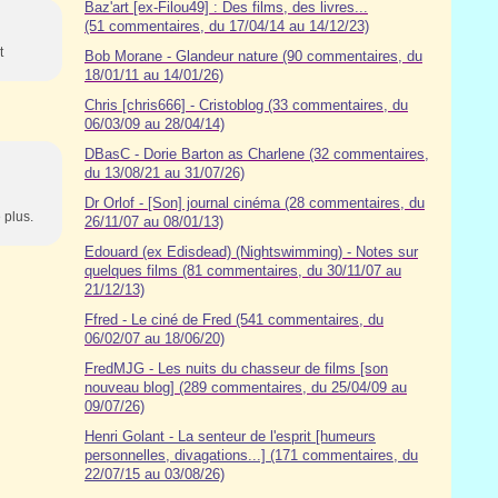
Baz'art [ex-Filou49] : Des films, des livres...
(51 commentaires, du 17/04/14 au 14/12/23)
t
Bob Morane - Glandeur nature (90 commentaires, du
18/01/11 au 14/01/26)
Chris [chris666] - Cristoblog (33 commentaires, du
06/03/09 au 28/04/14)
DBasC - Dorie Barton as Charlene (32 commentaires,
du 13/08/21 au 31/07/26)
Dr Orlof - [Son] journal cinéma (28 commentaires, du
 plus.
26/11/07 au 08/01/13)
Edouard (ex Edisdead) (Nightswimming) - Notes sur
quelques films (81 commentaires, du 30/11/07 au
21/12/13)
Ffred - Le ciné de Fred (541 commentaires, du
06/02/07 au 18/06/20)
FredMJG - Les nuits du chasseur de films [son
nouveau blog] (289 commentaires, du 25/04/09 au
09/07/26)
Henri Golant - La senteur de l'esprit [humeurs
personnelles, divagations...] (171 commentaires, du
22/07/15 au 03/08/26)