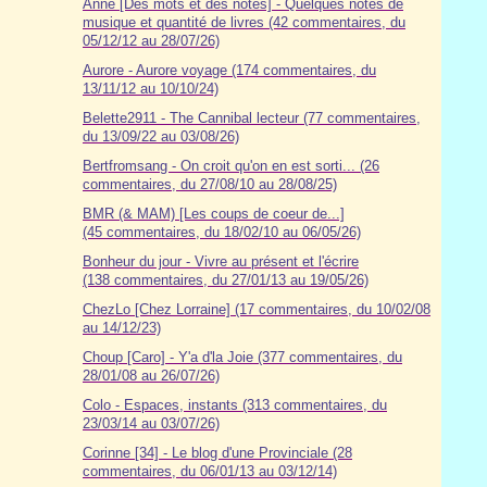
Anne [Des mots et des notes] - Quelques notes de
musique et quantité de livres (42 commentaires, du
05/12/12 au 28/07/26)
Aurore - Aurore voyage (174 commentaires, du
13/11/12 au 10/10/24)
Belette2911 - The Cannibal lecteur (77 commentaires,
du 13/09/22 au 03/08/26)
Bertfromsang - On croit qu'on en est sorti... (26
commentaires, du 27/08/10 au 28/08/25)
BMR (& MAM) [Les coups de coeur de...]
(45 commentaires, du 18/02/10 au 06/05/26)
Bonheur du jour - Vivre au présent et l'écrire
(138 commentaires, du 27/01/13 au 19/05/26)
ChezLo [Chez Lorraine] (17 commentaires, du 10/02/08
au 14/12/23)
Choup [Caro] - Y'a d'la Joie (377 commentaires, du
28/01/08 au 26/07/26)
Colo - Espaces, instants (313 commentaires, du
23/03/14 au 03/07/26)
Corinne [34] - Le blog d'une Provinciale (28
commentaires, du 06/01/13 au 03/12/14)