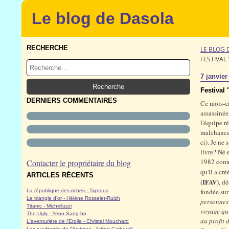
Le blog de Dasola
RECHERCHE
LE BLOG 
FESTIVAL
7 janvier
Festival
DERNIERS COMMENTAIRES
Ce mois-ci,
assassinée
l'équipe r
malchance,
ci). Je ne
livre? Né 
1982 comme
Contacter le propriétaire du blog
qu'il a cr
ARTICLES RÉCENTS
(IFAV)
, d
fondée sur
La république des riches - Tignous
Le triangle d'or - Hélène Rosselet-Ruizh
personnes 
Titanic - Michelluzzi
voyage qui
The Ugly - Yeon Sang-ho
au profit 
L'aventurière de l'Etoile - Christel Mouchard
Les naufragés de l'Arctique - Arthur Catherall