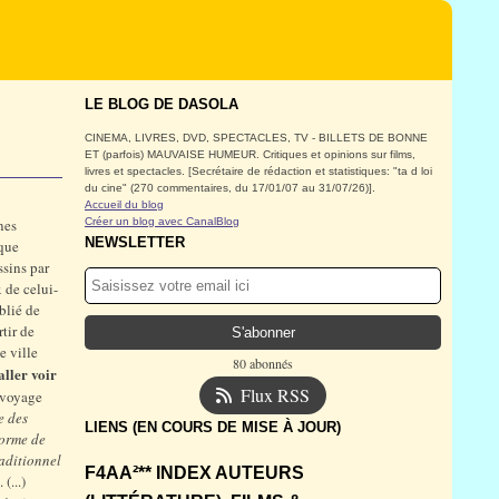
LE BLOG DE DASOLA
CINEMA, LIVRES, DVD, SPECTACLES, TV - BILLETS DE BONNE
ET (parfois) MAUVAISE HUMEUR. Critiques et opinions sur films,
livres et spectacles. [Secrétaire de rédaction et statistiques: "ta d loi
du cine" (270 commentaires, du 17/01/07 au 31/07/26)].
Accueil du blog
nes
Créer un blog avec CanalBlog
NEWSLETTER
 que
ssins par
 de celui-
blié de
tir de
e ville
80 abonnés
 aller voir
Flux RSS
 voyage
e des
LIENS (EN COURS DE MISE À JOUR)
forme de
raditionnel
F4AA²** INDEX AUTEURS
. (...)