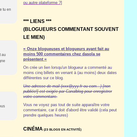
ou autre plateforme ?]
e tu en
*** LIENS ***
(BLOGUEURS COMMENTANT SOUVENT
LE MIEN)
= Onze blogueuses et blogueurs ayant fait au
moins 500 commentaires chez dasola se
t au
présentent =
igne
On crée un lien lorsqu'un blogueur a commenté au
moins cinq billets en venant à (au moins) deux dates
différentes sur ce blog.
Une adresse de mail (xxx@yyy.fr ou com...) [non
publiée!] est exigée par Canalblog pour enregistrer
votre commentaire.
Vous ne voyez pas tout de suite apparaître votre
ous
commentaire, car il doit d'abord être validé (cela peut
prendre quelques heures)
CINÉMA
(23 BLOGS EN ACTIVITÉ)