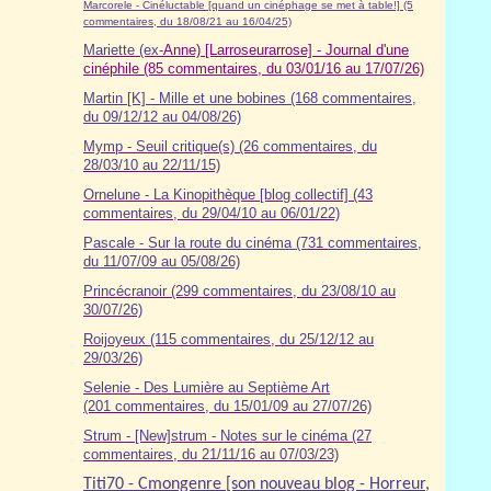
Marcorele - Cinéluctable [quand un cinéphage se met à table!] (5
commentaires, du 18/08/21 au 16/04/25)
Mariette (ex-
Anne) [Larroseurarrose] - Journal d'une
cinéphile (85 commentaires, du 03/01/16 au 17/07/26)
Martin [K] - Mille et une bobines (168 commentaires,
du 09/12/12 au 04/08/26)
Mymp - Seuil critique(s) (26 commentaires, du
28/03/10 au 22/11/15)
Ornelune - La Kinopithèque [blog collectif] (43
commentaires, du 29/04/10 au 06/01/22)
Pascale - Sur la route du cinéma (7
31
commentaires,
du 11/07/09 au 05/08/26)
Princécranoir (299 commentaires, du 23/08/10 au
30/07/26)
Roijoyeux (115 commentaires, du 25/12/12 au
29/03/26)
Selenie - Des Lumière au Septième Art
(201 commentaires, du 15/01/09 au 27/07/26)
Strum - [New]strum - Notes sur le cinéma (27
commentaires, du 21/11/16 au 07/03/23)
Titi70 - Cmongenre [son nouveau blog - Horreur,