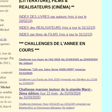
téraire
(LITTÉRATURE), FILMS &
internet].
REALISATEURS (CINÉMA) **
rnet de
INDEX DES LIVRES par auteurs (mis à jour le
18e
24/02/24)
aud.
INDEX des REALISATEURS (mis à jour le 31/12/23)
 Michel
s
INDEX par titres de FILMS (mis à jour le 31/12/23)
net de
ispersés
*** CHALLENGES DE L'ANNEE EN
COURS ***
, lors de
voyage. Par
Challenge Les épais de l'été 2026 (du 21/06/2026 au 22/09/2026)
 de 2011,
[4e édition]
Challenge "120 ans Jules Verne (1828-1905)" jusqu'au
 contesté
31/12/2025
débat
Challenge Les Pavés de l'été 2026 (organisé par Sibylline du 21/06
alerai
au 22/09/26)
Michel
,
Challenge marsien (autour de la planète Mars) -
ui semble
2ème édition
(sur 13 mois, du 01/03/2024
oire avec
au 31/03/2025)
ec le co-
Challenge American Year (15/11/25 au 15/11/26) organisé par
t, hier 6
Belette2911 et Chroniques littéraires (3e édition)