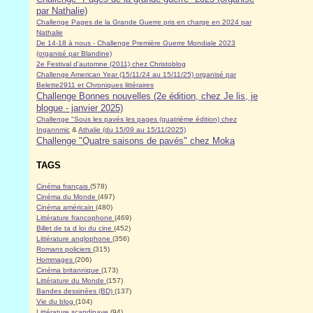
par Nathalie)
Challenge Pages de la Grande Guerre pris en charge en 2024 par
Nathalie
De 14-18 à nous - Challenge Première Guerre Mondiale 2023
(organisé par Blandine)
2e Festival d'automne (2011) chez Christoblog
Challenge American Year (15/11/24 au 15/11/25) organisé par
Belette2911 et Chroniques littéraires
Challenge Bonnes nouvelles (2e édition, chez Je lis, je
blogue - janvier 2025)
Challenge "Sous les pavés les pages (quatrième édition) chez
Ingannmic
&
Athalie (du 15/09 au 15/11/2025)
Challenge "Quatre saisons de pavés" chez Moka
TAGS
Cinéma français
(578)
Cinéma du Monde
(497)
Cinéma américain
(480)
Littérature francophone
(469)
Billet de ta d loi du cine
(452)
Littérature anglophone
(356)
Romans policiers
(315)
Hommages
(206)
Cinéma britannique
(173)
Littérature du Monde
(157)
Bandes dessinées (BD)
(137)
Vie du blog
(104)
Littérature scandinave
(94)