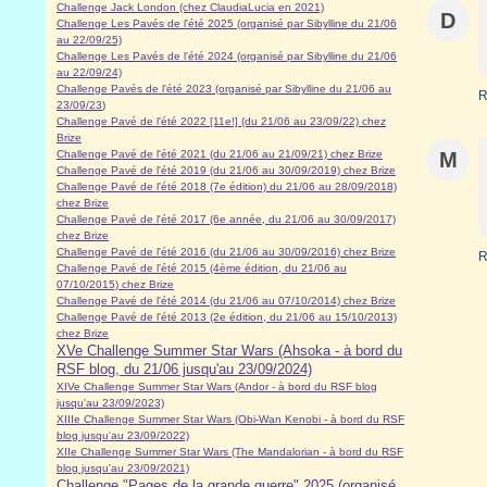
Challenge Jack London (chez ClaudiaLucia en 2021)
D
Challenge Les Pavés de l'été 2025 (organisé par Sibylline du 21/06
au 22/09/25)
Challenge Les Pavés de l'été 2024 (organisé par Sibylline du 21/06
au 22/09/24)
Challenge Pavés de l'été 2023 (organisé par Sibylline du 21/06 au
R
23/09/23
)
Challenge Pavé de l'été 2022 [11e!] (du 21/06 au 23/09/22) chez
Brize
Challenge Pavé de l'été 2021 (du 21/06 au 21/09/21) chez Brize
M
Challenge Pavé de l'été 2019 (du 21/06 au 30/09/2019) chez Brize
Challenge Pavé de l'été 2018 (7e édition) du 21/06 au 28/09/2018)
chez Brize
Challenge Pavé de l'été 2017 (6e année, du 21/06 au 30/09/2017)
chez Brize
Challenge Pavé de l'été 2016 (du 21/06 au 30/09/2016) chez Brize
R
Challenge Pavé de l'été 2015 (4ème édition, du 21/06 au
07/10/2015) chez Brize
Challenge Pavé de l'été 2014 (du 21/06 au 07/10/2014) chez Brize
Challenge Pavé de l'été 2013 (2e édition, du 21/06 au 15/10/2013)
chez Brize
XVe Challenge Summer Star Wars (Ahsoka - à bord du
RSF blog, du 21/06 jusqu'au 23/09/2024)
XIVe Challenge Summer Star Wars (Andor - à bord du RSF blog
jusqu'au 23/09/2023)
XIIIe Challenge Summer Star Wars (Obi-Wan Kenobi - à bord du RSF
blog jusqu'au 23/09/2022)
XIIe Challenge Summer Star Wars (The Mandalorian - à bord du RSF
blog jusqu'au 23/09/2021)
Challenge "Pages de la grande guerre" 2025 (organisé