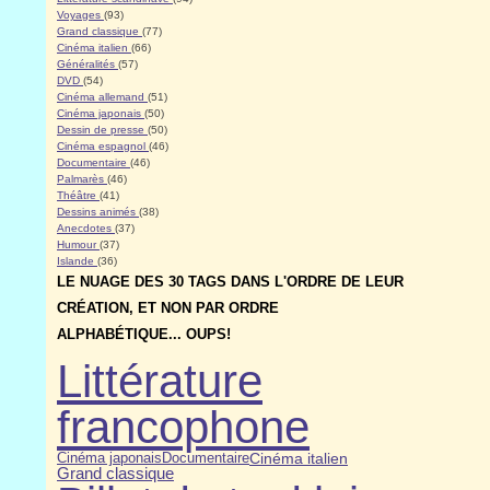
Voyages
(93)
Grand classique
(77)
Cinéma italien
(66)
Généralités
(57)
DVD
(54)
Cinéma allemand
(51)
Cinéma japonais
(50)
Dessin de presse
(50)
Cinéma espagnol
(46)
Documentaire
(46)
Palmarès
(46)
Théâtre
(41)
Dessins animés
(38)
Anecdotes
(37)
Humour
(37)
Islande
(36)
LE NUAGE DES 30 TAGS DANS L'ORDRE DE LEUR
CRÉATION, ET NON PAR ORDRE
ALPHABÉTIQUE... OUPS!
Littérature
francophone
Cinéma japonais
Cinéma italien
Documentaire
Grand classique