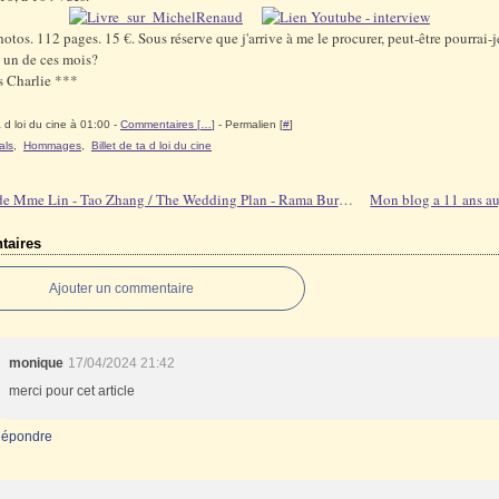
hotos. 112 pages. 15 €. Sous réserve que j'arrive à me le procurer, peut-être pourrai-j
 un de ces mois?
s Charlie ***
 d loi du cine à 01:00 -
Commentaires [
…
]
- Permalien [
#
]
als
,
Hommages
,
Billet de ta d loi du cine
Le rire de Mme Lin - Tao Zhang / The Wedding Plan - Rama Burshtein
aires
Ajouter un commentaire
monique
17/04/2024 21:42
merci pour cet article
épondre