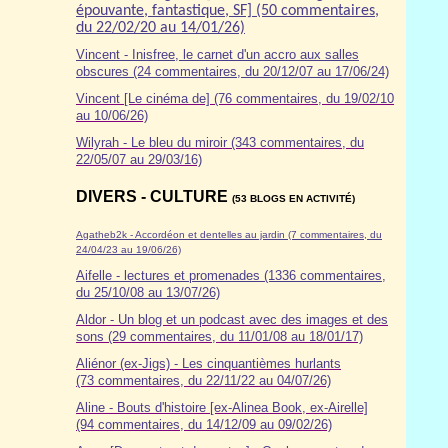
épouvante, fantastique, SF] (50 commentaires,
du 22/02/20 au 14/01/26)
Vincent - Inisfree, le carnet d'un accro aux salles
obscures (24 commentaires, du 20/12/07 au 17/06/24)
Vincent [Le cinéma de] (76 commentaires, du 19/02/10
au 10/06/26)
Wilyrah - Le bleu du miroir (343 commentaires, du
22/05/07 au 29/03/16)
DIVERS - CULTURE
(53 BLOGS EN ACTIVITÉ)
Agatheb2k - Accordéon et dentelles au jardin (7 commentaires, du
24/04/23 au 19/06/26)
Aifelle - lectures et promenades (1336 commentaires,
du 25/10/08 au 13/07/26)
Aldor
- Un blog et un podcast avec des images et des
sons (29 commentaires, du 11/01/08 au 18/01/17)
Aliénor (ex-Jigs) - Les cinquantièmes hurlants
(73 commentaires, du 22/11/22 au 04/07/26)
Aline - Bouts d'histoire [ex-Alinea Book, ex-Airelle]
(94 commentaires, du 14/12/09 au 09/02/26)