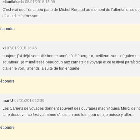
claudialucia
08/01/2018 15:06
C'est vrai que l'on a peu parlé de Michel Renaud au moment de l'attentat et ce qu
dis est fort intéressant.
épondre
xl
07/01/2018 16:46
bonjour, j'ai déjà souhaité bonne année à l'hébergeur, meilleurs voeux égalemen
squatteur ! je m'intéresse beaucoup aux carnets de voyage et ce festival paraît d
d'aller le voir, j'attends la suite de ton enquête
épondre
manU
07/01/2018 12:39
Les Carnets de voyages donnent souvent des ouvrages magnifiques. Merci de n
faire découvrir ce festival même s'il est un peu loin pour que je puisse y aller...
épondre