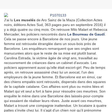
J'ai lu
Les muselés
de Aro Sainz de la Maza (Collection Actes
noirs, éditions Actes Sud, 363 pages paru en septembre 2016) il
y a déjà quatre ou cinq mois. On retrouve Milo Malart et Rebecca
Mercader, les policiers rencontrés dans
Le Bourreau de Gaud
í
.
Cela se passe encore à Barcelone de nos jours. Une jeune
femme est retrouvée étranglée dans un sous-bois près de
Barcelone. Les enquêteurs remarquent que ses ongles sont
manucurées alors que le reste de sa mise est plutôt banal.
Carolina Estrada, la victime âgée de vingt ans, travaillait au
recouvrement de créances dans un cabinet d'avocats. Les
policiers apprennent aussi qu'elle était escort-girl. Peu de temps
après, on retrouve assassiné chez lui un avocat, l'un des
employeurs de la jeune femme. Et Barcelone est en émoi, car
des chiens empalés sont retrouvés, dispersés dans des squares
de la capitale catalane. Ces affaires sont plus ou moins liées et
Malart qui vit seul a fort à faire pour résoudre ces meurtres. Son
enquête le mène dans une Barcelone des laissés-pour-compte
qui essaient de réaliser leurs rêves. Juste avant ces meurtres,
Malart a trouvé une compagnie inattendue. Un locataire à quatre
pattes s'invite chez lui. Il s'agit d'un chien noir qu'il prénomme