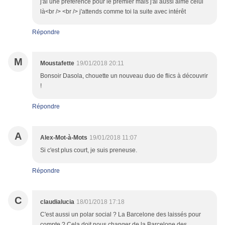
j'ai une préférence pour le premier mais j'ai aussi aimé celui
là<br /> <br /> j'attends comme toi la suite avec intérêt
Répondre
M
Moustafette
19/01/2018 20:11
Bonsoir Dasola, chouette un nouveau duo de flics à découvrir
!
Répondre
A
Alex-Mot-à-Mots
19/01/2018 11:07
Si c'est plus court, je suis preneuse.
Répondre
C
claudialucia
18/01/2018 17:18
C'est aussi un polar social ? La Barcelone des laissés pour
compte ? Cela doit nous changer de la Barcelone des