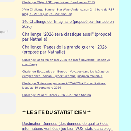
Challenge Objectif SF organisé par Sandrine en 2025
XVIe Challenge Summer Star Wars (Andor saison 2 - à bord du RSF
blog, du 21/06 jusqu'au 23/09/2025)
14e Challenge de l'Imaginaire (proposé par Tornade en
2026)
èque !
Challenge "2026 sera classique aussi" (proposé
par Nathalie)
Challenge "Pages de la grande guerre" 2026
(proposé par Nathalie)
Challenge Book trip en mer 2026 (de mai à novembre - saison 3)
chez Fanja
Challenge Escapades en Europe - Voyages dans les littératures
européennes - saison 2 (chez Cléanthe, jusqu'en mai 2027)
Challenge "Littérature jeunesse 2025-2026 #1" chez Pativore
jusqu'au 30 septembre 2026
Challenge Polar et Thriller 2026-2027 chez Sharon
** LE SITE DU STATISTICIEN **
Destination Données (des données de qualité / des
informations vérifiées) [ou bien VOS stats canalblog -