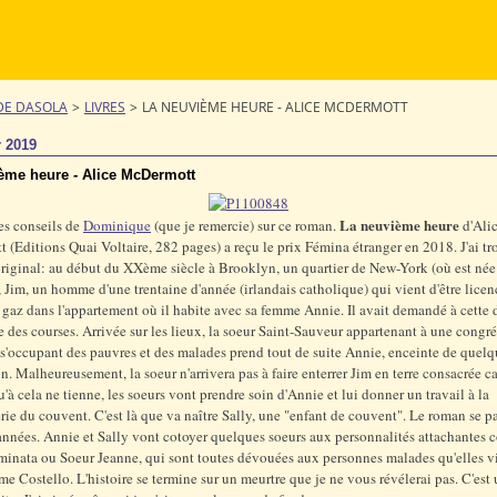
DE DASOLA
>
LIVRES
>
LA NEUVIÈME HEURE - ALICE MCDERMOTT
r 2019
ème heure - Alice McDermott
La neuvième heure
les conseils de
Dominique
(que je remercie) sur ce roman.
d'Ali
(Editions Quai Voltaire, 282 pages) a reçu le prix Fémina étranger en 2018. J'ai tr
riginal: au début du XXème siècle à Brooklyn, un quartier de New-York (où est née
), Jim, un homme d'une trentaine d'année (irlandais catholique) qui vient d'être licenc
 gaz dans l'appartement où il habite avec sa femme Annie. Il avait demandé à cette 
ire des courses. Arrivée sur les lieux, la soeur Saint-Sauveur appartenant à une congr
 s'occupant des pauvres et des malades prend tout de suite Annie, enceinte de quelq
on. Malheureusement, la soeur n'arrivera pas à faire enterrer Jim en terre consacrée car
u'à cela ne tienne, les soeurs vont prendre soin d'Annie et lui donner un travail à la
rie du couvent. C'est là que va naître Sally, une "enfant de couvent". Le roman se pa
années. Annie et Sally vont cotoyer quelques soeurs aux personnalités attachantes
minata ou Soeur Jeanne, qui sont toutes dévouées aux personnes malades qu'elles vi
Costello. L'histoire se termine sur un meurtre que je ne vous révélerai pas. C'est