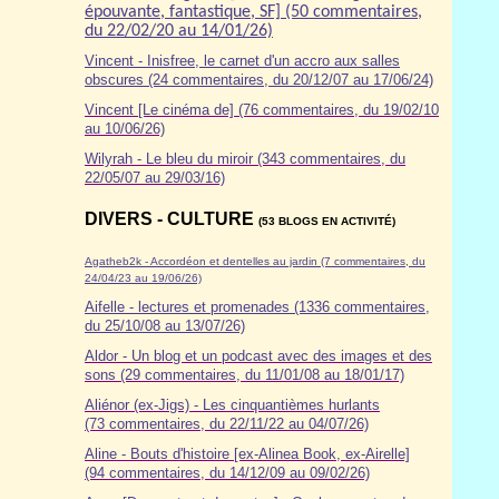
épouvante, fantastique, SF] (50 commentaires,
du 22/02/20 au 14/01/26)
Vincent - Inisfree, le carnet d'un accro aux salles
obscures (24 commentaires, du 20/12/07 au 17/06/24)
Vincent [Le cinéma de] (76 commentaires, du 19/02/10
au 10/06/26)
Wilyrah - Le bleu du miroir (343 commentaires, du
22/05/07 au 29/03/16)
DIVERS - CULTURE
(53 BLOGS EN ACTIVITÉ)
Agatheb2k - Accordéon et dentelles au jardin (7 commentaires, du
24/04/23 au 19/06/26)
Aifelle - lectures et promenades (1336 commentaires,
du 25/10/08 au 13/07/26)
Aldor
- Un blog et un podcast avec des images et des
sons (29 commentaires, du 11/01/08 au 18/01/17)
Aliénor (ex-Jigs) - Les cinquantièmes hurlants
(73 commentaires, du 22/11/22 au 04/07/26)
Aline - Bouts d'histoire [ex-Alinea Book, ex-Airelle]
(94 commentaires, du 14/12/09 au 09/02/26)