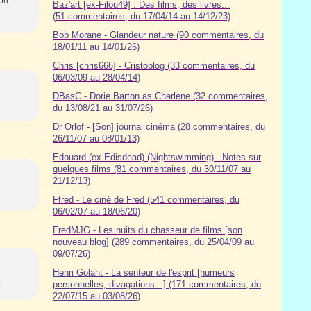
bon
Baz'art [ex-Filou49] : Des films, des livres...
(51 commentaires, du 17/04/14 au 14/12/23)
Bob Morane - Glandeur nature (90 commentaires, du
18/01/11 au 14/01/26)
Chris [chris666] - Cristoblog (33 commentaires, du
06/03/09 au 28/04/14)
DBasC - Dorie Barton as Charlene (32 commentaires,
du 13/08/21 au 31/07/26)
Dr Orlof - [Son] journal cinéma (28 commentaires, du
26/11/07 au 08/01/13)
Edouard (ex Edisdead) (Nightswimming) - Notes sur
quelques films (81 commentaires, du 30/11/07 au
21/12/13)
Ffred - Le ciné de Fred (541 commentaires, du
06/02/07 au 18/06/20)
FredMJG - Les nuits du chasseur de films [son
nouveau blog] (289 commentaires, du 25/04/09 au
09/07/26)
Henri Golant - La senteur de l'esprit [humeurs
.
personnelles, divagations...] (171 commentaires, du
22/07/15 au 03/08/26)