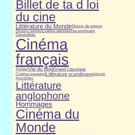
Billet de ta d loi
du cine
Littérature du Monde
Dessin de presse
Cinéma japonais
Dessins animés
Documentaire
Généralités
Cinéma
français
Vie du blog
Grand classique
Théâtre
Littérature scandinave
Cinéma espagnol
Islande
Anecdotes
Littérature
anglophone
Hommages
Cinéma du
Monde