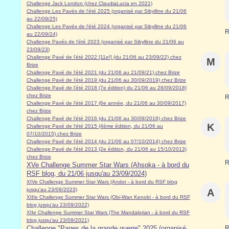
Challenge Jack London (chez ClaudiaLucia en 2021)
Challenge Les Pavés de l'été 2025 (organisé par Sibylline du 21/06
au 22/09/25)
Challenge Les Pavés de l'été 2024 (organisé par Sibylline du 21/06
R
au 22/09/24)
Challenge Pavés de l'été 2023 (organisé par Sibylline du 21/06 au
23/09/23
)
Challenge Pavé de l'été 2022 [11e!] (du 21/06 au 23/09/22) chez
M
Brize
Challenge Pavé de l'été 2021 (du 21/06 au 21/09/21) chez Brize
Challenge Pavé de l'été 2019 (du 21/06 au 30/09/2019) chez Brize
Challenge Pavé de l'été 2018 (7e édition) du 21/06 au 28/09/2018)
chez Brize
R
Challenge Pavé de l'été 2017 (6e année, du 21/06 au 30/09/2017)
chez Brize
Challenge Pavé de l'été 2016 (du 21/06 au 30/09/2016) chez Brize
K
Challenge Pavé de l'été 2015 (4ème édition, du 21/06 au
07/10/2015) chez Brize
Challenge Pavé de l'été 2014 (du 21/06 au 07/10/2014) chez Brize
Challenge Pavé de l'été 2013 (2e édition, du 21/06 au 15/10/2013)
chez Brize
R
XVe Challenge Summer Star Wars (Ahsoka - à bord du
RSF blog, du 21/06 jusqu'au 23/09/2024)
XIVe Challenge Summer Star Wars (Andor - à bord du RSF blog
jusqu'au 23/09/2023)
A
XIIIe Challenge Summer Star Wars (Obi-Wan Kenobi - à bord du RSF
blog jusqu'au 23/09/2022)
XIIe Challenge Summer Star Wars (The Mandalorian - à bord du RSF
blog jusqu'au 23/09/2021)
Challenge "Pages de la grande guerre" 2025 (organisé
R