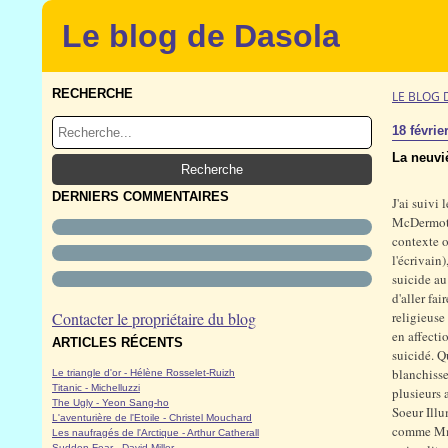
Le blog de Dasola
RECHERCHE
LE BLOG 
18 févrie
La neuvi
DERNIERS COMMENTAIRES
J'ai suivi 
McDermott 
contexte o
l'écrivain
suicide au
d'aller fa
Contacter le propriétaire du blog
religieuse
en affecti
ARTICLES RÉCENTS
suicidé. Q
blanchisse
Le triangle d'or - Hélène Rosselet-Ruizh
Titanic - Michelluzzi
plusieurs 
The Ugly - Yeon Sang-ho
Soeur Illu
L'aventurière de l'Etoile - Christel Mouchard
comme Mme 
Les naufragés de l'Arctique - Arthur Catherall
Sudden Fear - David Miller