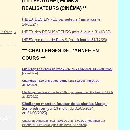
(LITTÉRATURE), FILMS &
REALISATEURS (CINÉMA) **
INDEX DES LIVRES par auteurs (mis à jour le
24/02/24)
ois Ozon
INDEX des REALISATEURS (mis à jour le 31/12/23)
INDEX par titres de FILMS (mis à jour le 31/12/23)
*** CHALLENGES DE L'ANNEE EN
COURS ***
Challenge Les épais de l'été 2026 (du 21/06/2026 au 22/09/2026)
[4e édition]
Challenge "120 ans Jules Verne (1828-1905)" jusqu'au
31/12/2025
Challenge Les Pavés de l'été 2026 (organisé par Sibylline du 21/06
au 22/09/26)
Challenge marsien (autour de la planète Mars) -
2ème édition
(sur 13 mois, du 01/03/2024
au 31/03/2025)
trigant
Challenge American Year (15/11/25 au 15/11/26) organisé par
Belette2911 et Chroniques littéraires (3e édition)