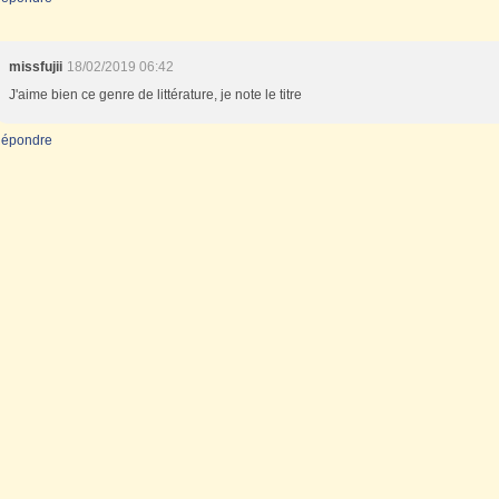
missfujii
18/02/2019 06:42
J'aime bien ce genre de littérature, je note le titre
épondre