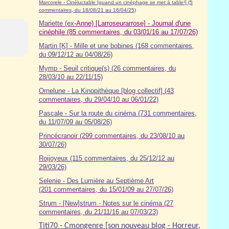
Marcorele - Cinéluctable [quand un cinéphage se met à table!] (5
commentaires, du 18/08/21 au 16/04/25)
Mariette (ex-
Anne) [Larroseurarrose] - Journal d'une
cinéphile (85 commentaires, du 03/01/16 au 17/07/26)
Martin [K] - Mille et une bobines (168 commentaires,
du 09/12/12 au 04/08/26)
Mymp - Seuil critique(s) (26 commentaires, du
28/03/10 au 22/11/15)
Ornelune - La Kinopithèque [blog collectif] (43
commentaires, du 29/04/10 au 06/01/22)
Pascale - Sur la route du cinéma (7
31
commentaires,
du 11/07/09 au 05/08/26)
Princécranoir (299 commentaires, du 23/08/10 au
30/07/26)
Roijoyeux (115 commentaires, du 25/12/12 au
29/03/26)
Selenie - Des Lumière au Septième Art
(201 commentaires, du 15/01/09 au 27/07/26)
Strum - [New]strum - Notes sur le cinéma (27
commentaires, du 21/11/16 au 07/03/23)
Titi70 - Cmongenre [son nouveau blog - Horreur,