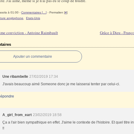
vite. J'ai aimé, même si je n'ai pas eu le coup de foudre.
asola à 01:00 -
Commentaires [
…
]
- Permalien [
#
]
rature anglophone
,
Etats-Unis
ime conviction - Antoine Raimbault
Grâce à Dieu - Franç
aires
Ajouter un commentaire
Une ribambelle
27/02/2019 17:34
J'avais beaucoup aimé Someone donc je me laisserai tenter par celui-ci.
épondre
A_girl_from_eart
23/02/2019 18:58
Ça a l'air bien sympathique en effet. J'aime le contexte de l'histoire. Et quel titre in
!!