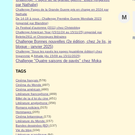
par Nathalie)
Challenge Pages de la Grande Guerre pris en charge en 2024 par
Nathalie
M
De 14-18 à nous - Challenge Première Guerre Mondiale 2023
(organisé par Blandine)
2e Festival d'automne (2011) chez Christoblog
Challenge American Year (15/11/24 au 15/11/25) organisé par
Belette2911 et Chroniques littéraires
R
Challenge Bonnes nouvelles (2e édition, chez Je lis, je
blogue - janvier 2025)
Challenge "Sous les pavés les pages (quatrième édition) chez
Ingannmic
&
Athalie (du 15/09 au 15/11/2025)
Challenge "Quatre saisons de pavés" chez Moka
TAGS
Cinéma français
(578)
Cinéma du Monde
(497)
Cinéma américain
(480)
Littérature francophone
(469)
Billet de ta d loi du cine
(451)
Littérature anglophone
(356)
Romans policiers
(315)
Hommages
(205)
Cinéma britannique
(173)
Littérature du Monde
(157)
Bandes dessinées (BD)
(137)
Vie du blog
(104)
Littérature scandinave
(94)