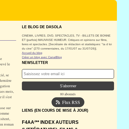
LE BLOG DE DASOLA
CINEMA, LIVRES, DVD, SPECTACLES, TV - BILLETS DE BONNE
ET (parfois) MAUVAISE HUMEUR. Critiques et opinions sur films,
livres et spectacles. [Secrétaire de rédaction et statistiques: "ta d loi
du cine" (270 commentaires, du 17/01/07 au 31/07/26)].
Accueil du blog
Créer un blog avec CanalBlog
ce
NEWSLETTER
ouvé le
ié, se
dernière
égation
ues mois,
80 abonnés
 il s'est
Flux RSS
sse sur
LIENS (EN COURS DE MISE À JOUR)
 comme
sitent,
F4AA²** INDEX AUTEURS
 un roman