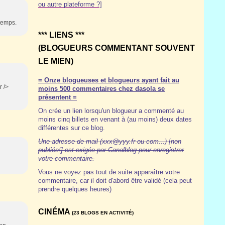
ou autre plateforme ?]
 temps.
*** LIENS ***
(BLOGUEURS COMMENTANT SOUVENT
LE MIEN)
= Onze blogueuses et blogueurs ayant fait au
r />
moins 500 commentaires chez dasola se
présentent =
On crée un lien lorsqu'un blogueur a commenté au
moins cinq billets en venant à (au moins) deux dates
différentes sur ce blog.
Une adresse de mail (xxx@yyy.fr ou com...) [non
publiée!] est exigée par Canalblog pour enregistrer
votre commentaire.
Vous ne voyez pas tout de suite apparaître votre
commentaire, car il doit d'abord être validé (cela peut
prendre quelques heures)
CINÉMA
(23 BLOGS EN ACTIVITÉ)