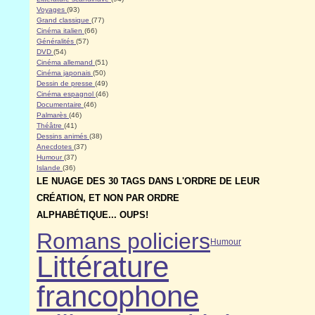
Voyages
(93)
Grand classique
(77)
Cinéma italien
(66)
Généralités
(57)
DVD
(54)
Cinéma allemand
(51)
Cinéma japonais
(50)
Dessin de presse
(49)
Cinéma espagnol
(46)
Documentaire
(46)
Palmarès
(46)
Théâtre
(41)
Dessins animés
(38)
Anecdotes
(37)
Humour
(37)
Islande
(36)
LE NUAGE DES 30 TAGS DANS L'ORDRE DE LEUR
CRÉATION, ET NON PAR ORDRE
ALPHABÉTIQUE... OUPS!
Romans policiers
Humour
Littérature
francophone