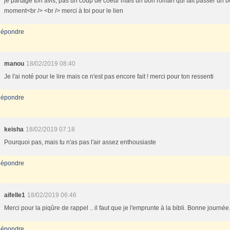
je partage ton avis, pas un coup de coeur mais un bon roman qui fait passer un 
moment<br /> <br /> merci à toi pour le lien
épondre
manou
18/02/2019 08:40
Je l'ai noté pour le lire mais ce n'est pas encore fait ! merci pour ton ressenti
épondre
keisha
18/02/2019 07:18
Pourquoi pas, mais tu n'as pas l'air assez enthousiaste
épondre
aifelle1
18/02/2019 06:46
Merci pour la piqûre de rappel .. il faut que je l'emprunte à la bibli. Bonne journée
épondre