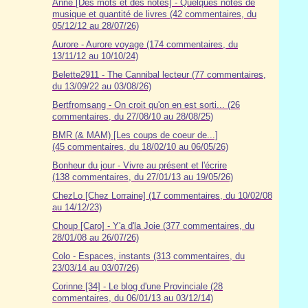
Anne [Des mots et des notes] - Quelques notes de
musique et quantité de livres (42 commentaires, du
05/12/12 au 28/07/26)
Aurore - Aurore voyage (174 commentaires, du
13/11/12 au 10/10/24)
Belette2911 - The Cannibal lecteur (77 commentaires,
du 13/09/22 au 03/08/26)
Bertfromsang - On croit qu'on en est sorti... (26
commentaires, du 27/08/10 au 28/08/25)
BMR (& MAM) [Les coups de coeur de...]
(45 commentaires, du 18/02/10 au 06/05/26)
Bonheur du jour - Vivre au présent et l'écrire
(138 commentaires, du 27/01/13 au 19/05/26)
ChezLo [Chez Lorraine] (17 commentaires, du 10/02/08
au 14/12/23)
Choup [Caro] - Y'a d'la Joie (377 commentaires, du
28/01/08 au 26/07/26)
Colo - Espaces, instants (313 commentaires, du
23/03/14 au 03/07/26)
Corinne [34] - Le blog d'une Provinciale (28
commentaires, du 06/01/13 au 03/12/14)