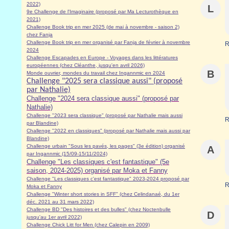
2022)
L
9e Challenge de l'Imaginaire (proposé par Ma Lecturothèque en
2021)
Challenge Book trip en mer 2025 (de mai à novembre - saison 2)
chez Fanja
Challenge Book trip en mer organisé par Fanja de février à novembre
R
2024
Challenge Escapades en Europe - Voyages dans les littératures
européennes (chez Cléanthe, jusqu'en avril 2026)
B
Monde ouvrier, mondes du travail chez Ingannmic en 2024
Challenge "2025 sera classique aussi" (proposé
par Nathalie)
Challenge "2024 sera classique aussi" (proposé par
Nathalie)
Challenge "2023 sera classique" (proposé par Nathalie mais aussi
R
par Blandine)
Challenge "2022 en classiques" (proposé par Nathalie mais aussi par
Blandine)
Challenge urbain "Sous les pavés, les pages" (3e édition) organisé
A
par Ingannmic (15/09-15/11/2024)
Challenge "Les classiques c'est fantastique" (5e
saison, 2024-2025) organisé par Moka et Fanny
Challenge "Les classiques c'est fantastique" 2023-2024 proposé par
R
Moka et Fanny
Challenge "Winter short stories in SFF" (chez Celindanaé, du 1er
déc. 2021 au 31 mars 2022)
Challenge BD "Des histoires et des bulles" (chez Noctenbulle
D
jusqu'au 1er avril 2022)
Challenge Chick Litt for Men (chez Calepin en 2009)