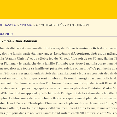
DE DASOLA
>
CINÉMA
>
A COUTEAUX TIRÉS - RIAN JOHNSON
re 2019
ux tirés - Rian Johnson
A couteaux tirés
ilm très distrayant avec une distribution royale. J'ai vu
dans une sa
A couteaux tirés
c dont je faisais partie était aux anges. Le scénario d'
est un mélan
 la "Agatha Christie" et du célèbre jeu du "Cluedo". Le soir de ses 85 ans, Harlan
er Plummer), le patriarche de la famille Thrombey, est trouvé mort, la gorge tranché
eure, alors que toute sa famille est présente. Suicide ou meurtre? Ce patriarche avai
ns l'édition et ses grands enfants, tels des parasites, ont vécu à ses crochets depuis 
 c'est un meurtre, les suspects sont nombreux. Ils sont interrogés par deux policier d
pendant qu'un homme reste dans l'ombre en observateur. ll s'agit de Benoit Blanc (
 s'intéresse à un personnage qui va passer au premier plan dans l'histoire: Marta Cab
re d'Harlan dont on apprend qu'elle hérite de l'intégralité de la fortune de la famille.
e plus. Le film comporte de nombreux flash-back qui donnent plein de pistes, vraies
utre Daniel Craig et Christopher Plummer, on a le plaisir de voir Jamie Lee Curtis, 
oni Collette, Don Johnson (qui vieillit vraiment bien), Chris Evans, et une actrice
as (qui joue dans le nouveau James Bond sortant en 2020). Courez le voir. Vous n