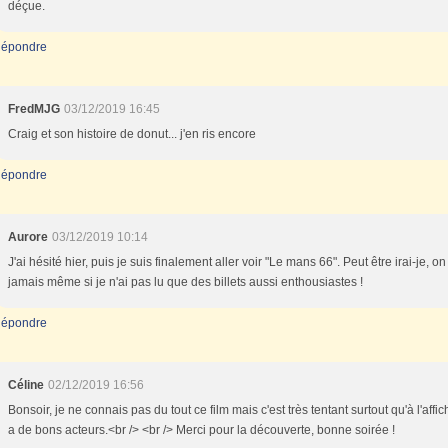
déçue.
épondre
FredMJG
03/12/2019 16:45
Craig et son histoire de donut... j'en ris encore
épondre
Aurore
03/12/2019 10:14
J'ai hésité hier, puis je suis finalement aller voir "Le mans 66". Peut être irai-je, on
jamais même si je n'ai pas lu que des billets aussi enthousiastes !
épondre
Céline
02/12/2019 16:56
Bonsoir, je ne connais pas du tout ce film mais c'est très tentant surtout qu'à l'affich
a de bons acteurs.<br /> <br /> Merci pour la découverte, bonne soirée !