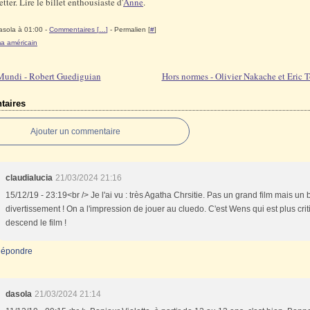
etter. Lire le billet enthousiaste d'
Anne
.
asola à 01:00 -
Commentaires [
…
]
- Permalien [
#
]
a américain
Mundi - Robert Guediguian
Hors normes - Olivier Nakache et Eric 
aires
Ajouter un commentaire
claudialucia
21/03/2024 21:16
15/12/19 - 23:19<br /> Je l'ai vu : très Agatha Chrsitie. Pas un grand film mais un
divertissement ! On a l'impression de jouer au cluedo. C'est Wens qui est plus crit
descend le film !
épondre
dasola
21/03/2024 21:14