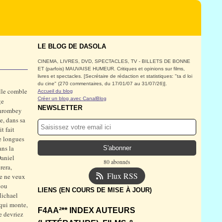
LE BLOG DE DASOLA
CINEMA, LIVRES, DVD, SPECTACLES, TV - BILLETS DE BONNE
ET (parfois) MAUVAISE HUMEUR. Critiques et opinions sur films,
livres et spectacles. [Secrétaire de rédaction et statistiques: "ta d loi
du cine" (270 commentaires, du 17/01/07 au 31/07/26)].
lle comble
Accueil du blog
Créer un blog avec CanalBlog
ge
NEWSLETTER
 Thrombey
e, dans sa
t fait
de longues
ans la
Daniel
80 abonnés
rera,
Flux RSS
 Je ne veux
 ou
LIENS (EN COURS DE MISE À JOUR)
Michael
 qui monte,
F4AA²** INDEX AUTEURS
e devriez