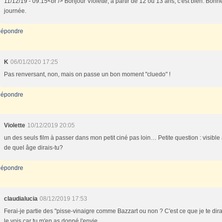
11/12/19 - 09:15<br /> Bonjour Violette, à partir de 12 ou 13 ans, c'est bien. Bonn
journée.
épondre
K
06/01/2020 17:25
Pas renversant, non, mais on passe un bon moment "cluedo" !
épondre
Violette
10/12/2019 20:05
un des seuls film à passer dans mon petit ciné pas loin… Petite question : visible 
de quel âge dirais-tu?
épondre
claudialucia
08/12/2019 17:53
Ferai-je partie des "pisse-vinaigre comme Bazzart ou non ? C'est ce que je te dirai
le vois car tu m'en as donné l'envie.