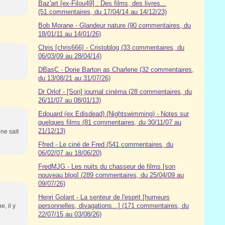
Baz'art [ex-Filou49] : Des films, des livres...
(51 commentaires, du 17/04/14 au 14/12/23)
Bob Morane - Glandeur nature (90 commentaires, du
18/01/11 au 14/01/26)
Chris [chris666] - Cristoblog (33 commentaires, du
06/03/09 au 28/04/14)
DBasC - Dorie Barton as Charlene (32 commentaires,
du 13/08/21 au 31/07/26)
Dr Orlof - [Son] journal cinéma (28 commentaires, du
26/11/07 au 08/01/13)
Edouard (ex Edisdead) (Nightswimming) - Notes sur
quelques films (81 commentaires, du 30/11/07 au
21/12/13)
 ne sait
Ffred - Le ciné de Fred (541 commentaires, du
06/02/07 au 18/06/20)
FredMJG - Les nuits du chasseur de films [son
nouveau blog] (289 commentaires, du 25/04/09 au
09/07/26)
Henri Golant - La senteur de l'esprit [humeurs
personnelles, divagations...] (171 commentaires, du
e, il y
22/07/15 au 03/08/26)