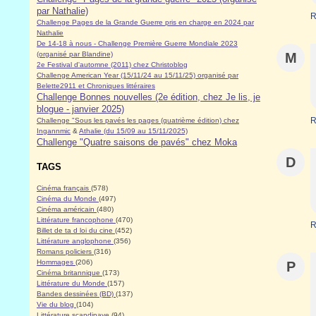
par Nathalie)
R
Challenge Pages de la Grande Guerre pris en charge en 2024 par
Nathalie
De 14-18 à nous - Challenge Première Guerre Mondiale 2023
(organisé par Blandine)
M
2e Festival d'automne (2011) chez Christoblog
Challenge American Year (15/11/24 au 15/11/25) organisé par
Belette2911 et Chroniques littéraires
Challenge Bonnes nouvelles (2e édition, chez Je lis, je
blogue - janvier 2025)
R
Challenge "Sous les pavés les pages (quatrième édition) chez
Ingannmic
&
Athalie (du 15/09 au 15/11/2025)
Challenge "Quatre saisons de pavés" chez Moka
D
TAGS
Cinéma français
(578)
Cinéma du Monde
(497)
Cinéma américain
(480)
Littérature francophone
(470)
R
Billet de ta d loi du cine
(452)
Littérature anglophone
(356)
Romans policiers
(316)
Hommages
(206)
P
Cinéma britannique
(173)
Littérature du Monde
(157)
Bandes dessinées (BD)
(137)
Vie du blog
(104)
Littérature scandinave
(94)