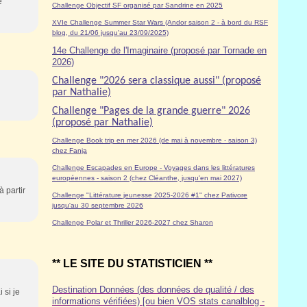
e
Challenge Objectif SF organisé par Sandrine en 2025
XVIe Challenge Summer Star Wars (Andor saison 2 - à bord du RSF
blog, du 21/06 jusqu'au 23/09/2025)
14e Challenge de l'Imaginaire (proposé par Tornade en
2026)
Challenge "2026 sera classique aussi" (proposé
par Nathalie)
Challenge "Pages de la grande guerre" 2026
(proposé par Nathalie)
Challenge Book trip en mer 2026 (de mai à novembre - saison 3)
chez Fanja
Challenge Escapades en Europe - Voyages dans les littératures
européennes - saison 2 (chez Cléanthe, jusqu'en mai 2027)
à partir
Challenge "Littérature jeunesse 2025-2026 #1" chez Pativore
jusqu'au 30 septembre 2026
Challenge Polar et Thriller 2026-2027 chez Sharon
** LE SITE DU STATISTICIEN **
Destination Données (des données de qualité / des
 si je
informations vérifiées) [ou bien VOS stats canalblog -