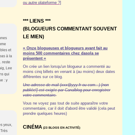
ou autre plateforme ?]
*** LIENS ***
(BLOGUEURS COMMENTANT SOUVENT
LE MIEN)
onnes
omme
= Onze blogueuses et blogueurs ayant fait au
bles et
moins 500 commentaires chez dasola se
pas à la
présentent =
. reste
On crée un lien lorsqu'un blogueur a commenté au
aig, Lee
moins cinq billets en venant à (au moins) deux dates
ns qui
différentes sur ce blog.
e : y
Une adresse de mail (xxx@yyy.fr ou com...) [non
publiée!] est exigée par Canalblog pour enregistrer
votre commentaire.
Vous ne voyez pas tout de suite apparaître votre
commentaire, car il doit d'abord être validé (cela peut
prendre quelques heures)
es yeux,
CINÉMA
(23 BLOGS EN ACTIVITÉ)
 Très