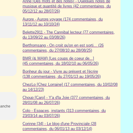
Anne [Des mots et des notes] - Quelques notes de
musique et quantité de livres (42 commentaires, du
05/12/12 au 28/07/26)
Aurore - Aurore voyage (174 commentaires, du
13/11/12 au 10/10/24)
Belette2911 - The Cannibal lecteur (77 commentaires,
du 13/09/22 au 03/08/26)
Bertfromsang - On croit qu'on en est sorti... (26
commentaires, du 27/08/10 au 28/08/25)
BMR (& MAM) [Les coups de coeur de...]
(45 commentaires, du 18/02/10 au 06/05/26)
Bonheur du jour - Vivre au présent et l'écrire
(138 commentaires, du 27/01/13 au 19/05/26)
ChezLo [Chez Lorraine] (17 commentaires, du 10/02/08
au 14/12/23)
Choup [Caro] - Y'a d'la Joie (377 commentaires, du
28/01/08 au 26/07/26)
imanche
Colo - Espaces, instants (313 commentaires, du
23/03/14 au 03/07/26)
Corinne [34] - Le blog d'une Provinciale (28
commentaires, du 06/01/13 au 03/12/14)