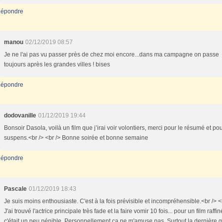
épondre
manou
02/12/2019 08:57
Je ne l'ai pas vu passer près de chez moi encore...dans ma campagne on passe
toujours après les grandes villes ! bises
épondre
dodovanille
01/12/2019 19:44
Bonsoir Dasola, voilà un film que j’irai voir volontiers, merci pour le résumé et pou
suspens.<br /> <br /> Bonne soirée et bonne semaine
épondre
Pascale
01/12/2019 18:43
Je suis moins enthousiaste. C'est à la fois prévisible et incompréhensible.<br /> <
J'ai trouvé l'actrice principale très fade et la faire vomir 10 fois... pour un film raffin
c'était un peu pénible. Personnellement ça ne m'amuse pas. Surtout la dernière g