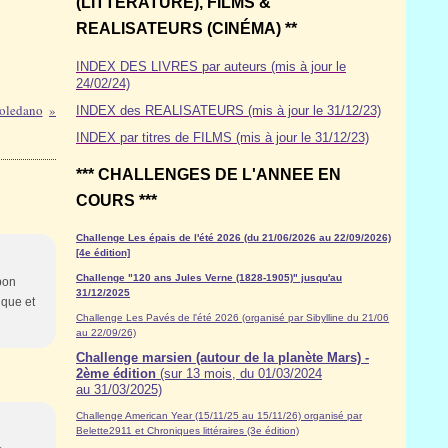
(LITTÉRATURE), FILMS &
REALISATEURS (CINÉMA) **
INDEX DES LIVRES par auteurs (mis à jour le
24/02/24)
Toledano
INDEX des REALISATEURS (mis à jour le 31/12/23)
INDEX par titres de FILMS (mis à jour le 31/12/23)
*** CHALLENGES DE L'ANNEE EN
COURS ***
Challenge Les épais de l'été 2026 (du 21/06/2026 au 22/09/2026)
[4e édition]
Challenge "120 ans Jules Verne (1828-1905)" jusqu'au
 bon
31/12/2025
ique et
Challenge Les Pavés de l'été 2026 (organisé par Sibylline du 21/06
au 22/09/26)
Challenge marsien (autour de la planète Mars) -
2ème édition
(sur 13 mois, du 01/03/2024
au 31/03/2025)
Challenge American Year (15/11/25 au 15/11/26) organisé par
Belette2911 et Chroniques littéraires (3e édition)