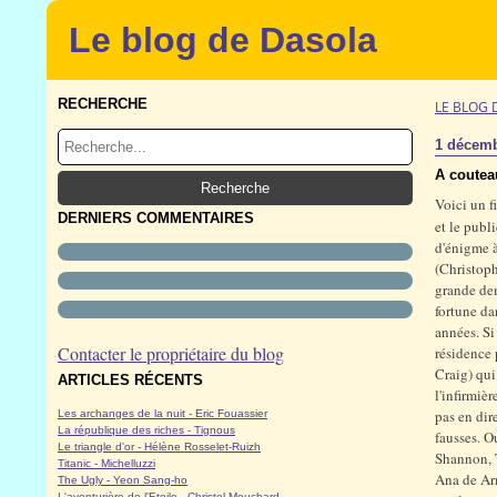
Le blog de Dasola
RECHERCHE
LE BLOG 
1 décemb
A coutea
Voici un f
DERNIERS COMMENTAIRES
et le publi
d'énigme à
(Christoph
grande dem
fortune da
années. Si
Contacter le propriétaire du blog
résidence 
Craig) qui
ARTICLES RÉCENTS
l'infirmiè
pas en dir
Les archanges de la nuit - Eric Fouassier
La république des riches - Tignous
fausses. O
Le triangle d'or - Hélène Rosselet-Ruizh
Shannon, T
Titanic - Michelluzzi
Ana de Arm
The Ugly - Yeon Sang-ho
L'aventurière de l'Etoile - Christel Mouchard