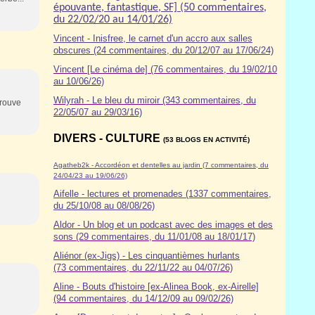
épouvante, fantastique, SF] (50 commentaires,
du 22/02/20 au 14/01/26)
Vincent - Inisfree, le carnet d'un accro aux salles
obscures (24 commentaires, du 20/12/07 au 17/06/24)
Vincent [Le cinéma de] (76 commentaires, du 19/02/10
au 10/06/26)
Wilyrah - Le bleu du miroir (343 commentaires, du
trouve
22/05/07 au 29/03/16)
DIVERS - CULTURE
(53 BLOGS EN ACTIVITÉ)
Agatheb2k - Accordéon et dentelles au jardin (7 commentaires, du
24/04/23 au 19/06/26)
Aifelle - lectures et promenades (1337 commentaires,
du 25/10/08 au 08/08/26)
Aldor
- Un blog et un podcast avec des images et des
sons (29 commentaires, du 11/01/08 au 18/01/17)
Aliénor (ex-Jigs) - Les cinquantièmes hurlants
(73 commentaires, du 22/11/22 au 04/07/26)
Aline - Bouts d'histoire [ex-Alinea Book, ex-Airelle]
(94 commentaires, du 14/12/09 au 09/02/26)