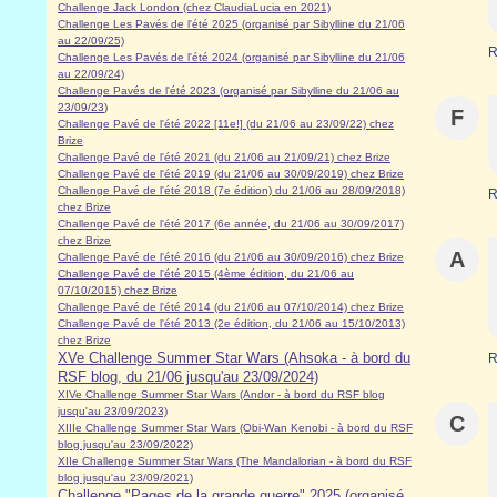
Challenge Jack London (chez ClaudiaLucia en 2021)
Challenge Les Pavés de l'été 2025 (organisé par Sibylline du 21/06
au 22/09/25)
R
Challenge Les Pavés de l'été 2024 (organisé par Sibylline du 21/06
au 22/09/24)
Challenge Pavés de l'été 2023 (organisé par Sibylline du 21/06 au
23/09/23
)
F
Challenge Pavé de l'été 2022 [11e!] (du 21/06 au 23/09/22) chez
Brize
Challenge Pavé de l'été 2021 (du 21/06 au 21/09/21) chez Brize
Challenge Pavé de l'été 2019 (du 21/06 au 30/09/2019) chez Brize
Challenge Pavé de l'été 2018 (7e édition) du 21/06 au 28/09/2018)
R
chez Brize
Challenge Pavé de l'été 2017 (6e année, du 21/06 au 30/09/2017)
chez Brize
A
Challenge Pavé de l'été 2016 (du 21/06 au 30/09/2016) chez Brize
Challenge Pavé de l'été 2015 (4ème édition, du 21/06 au
07/10/2015) chez Brize
Challenge Pavé de l'été 2014 (du 21/06 au 07/10/2014) chez Brize
Challenge Pavé de l'été 2013 (2e édition, du 21/06 au 15/10/2013)
chez Brize
XVe Challenge Summer Star Wars (Ahsoka - à bord du
R
RSF blog, du 21/06 jusqu'au 23/09/2024)
XIVe Challenge Summer Star Wars (Andor - à bord du RSF blog
jusqu'au 23/09/2023)
C
XIIIe Challenge Summer Star Wars (Obi-Wan Kenobi - à bord du RSF
blog jusqu'au 23/09/2022)
XIIe Challenge Summer Star Wars (The Mandalorian - à bord du RSF
blog jusqu'au 23/09/2021)
Challenge "Pages de la grande guerre" 2025 (organisé