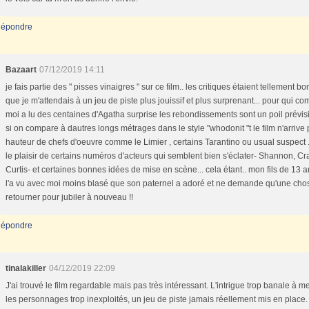
épondre
Bazaart
07/12/2019 14:11
je fais partie des " pisses vinaigres " sur ce film.. les critiques étaient tellement b
que je m'attendais à un jeu de piste plus jouissif et plus surprenant... pour qui c
moi a lu des centaines d'Agatha surprise les rebondissements sont un poil prévisi
si on compare à dautres longs métrages dans le style "whodonit "t le film n'arrive 
hauteur de chefs d'oeuvre comme le Limier , certains Tarantino ou usual suspect .
le plaisir de certains numéros d'acteurs qui semblent bien s'éclater- Shannon, Cr
Curtis- et certaines bonnes idées de mise en scène... cela étant.. mon fils de 13 a
l'a vu avec moi moins blasé que son paternel a adoré et ne demande qu'une chos
retourner pour jubiler à nouveau !!
épondre
tinalakiller
04/12/2019 22:09
J'ai trouvé le film regardable mais pas très intéressant. L'intrigue trop banale à m
les personnages trop inexploités, un jeu de piste jamais réellement mis en place.