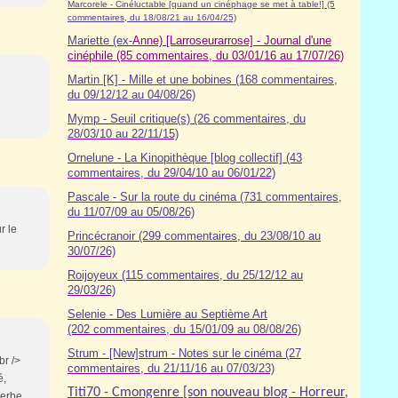
Marcorele - Cinéluctable [quand un cinéphage se met à table!] (5
commentaires, du 18/08/21 au 16/04/25)
Mariette (ex-
Anne) [Larroseurarrose] - Journal d'une
cinéphile (85 commentaires, du 03/01/16 au 17/07/26)
Martin [K] - Mille et une bobines (168 commentaires,
du 09/12/12 au 04/08/26)
Mymp - Seuil critique(s) (26 commentaires, du
28/03/10 au 22/11/15)
Ornelune - La Kinopithèque [blog collectif] (43
commentaires, du 29/04/10 au 06/01/22)
Pascale - Sur la route du cinéma (7
31
commentaires,
du 11/07/09 au 05/08/26)
r le
Princécranoir (299 commentaires, du 23/08/10 au
30/07/26)
Roijoyeux (115 commentaires, du 25/12/12 au
29/03/26)
Selenie - Des Lumière au Septième Art
(202 commentaires, du 15/01/09 au 08/08/26)
Strum - [New]strum - Notes sur le cinéma (27
br />
commentaires, du 21/11/16 au 07/03/23)
é,
Titi70 - Cmongenre [son nouveau blog - Horreur,
erbe...