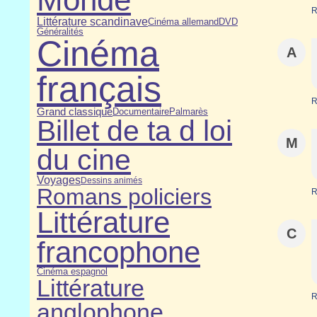
R
Littérature scandinave
Cinéma allemand
DVD
Généralités
Cinéma
A
français
R
Grand classique
Documentaire
Palmarès
Billet de ta d loi
M
du cine
Voyages
Dessins animés
Romans policiers
R
Littérature
C
francophone
Cinéma espagnol
Littérature
R
anglophone