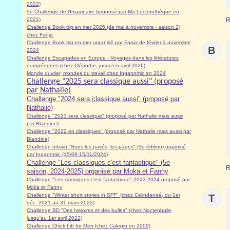
2022)
9e Challenge de l'Imaginaire (proposé par Ma Lecturothèque en
2021)
R
Challenge Book trip en mer 2025 (de mai à novembre - saison 2)
chez Fanja
Challenge Book trip en mer organisé par Fanja de février à novembre
B
2024
Challenge Escapades en Europe - Voyages dans les littératures
européennes (chez Cléanthe, jusqu'en avril 2026)
Monde ouvrier, mondes du travail chez Ingannmic en 2024
Challenge "2025 sera classique aussi" (proposé
par Nathalie)
Challenge "2024 sera classique aussi" (proposé par
Nathalie)
Challenge "2023 sera classique" (proposé par Nathalie mais aussi
par Blandine)
Challenge "2022 en classiques" (proposé par Nathalie mais aussi par
Blandine)
Challenge urbain "Sous les pavés, les pages" (3e édition) organisé
par Ingannmic (15/09-15/11/2024)
Challenge "Les classiques c'est fantastique" (5e
R
saison, 2024-2025) organisé par Moka et Fanny
Challenge "Les classiques c'est fantastique" 2023-2024 proposé par
Moka et Fanny
Challenge "Winter short stories in SFF" (chez Celindanaé, du 1er
T
déc. 2021 au 31 mars 2022)
Challenge BD "Des histoires et des bulles" (chez Noctenbulle
jusqu'au 1er avril 2022)
Challenge Chick Litt for Men (chez Calepin en 2009)