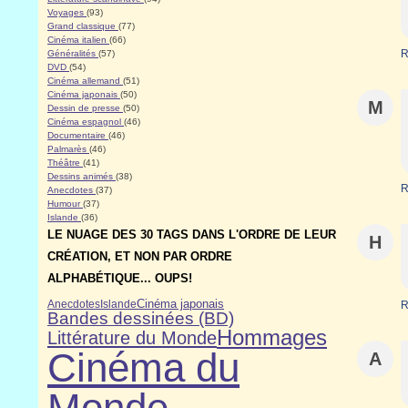
Voyages
(93)
Grand classique
(77)
Cinéma italien
(66)
R
Généralités
(57)
DVD
(54)
Cinéma allemand
(51)
Cinéma japonais
(50)
M
Dessin de presse
(50)
Cinéma espagnol
(46)
Documentaire
(46)
Palmarès
(46)
Théâtre
(41)
Dessins animés
(38)
R
Anecdotes
(37)
Humour
(37)
Islande
(36)
LE NUAGE DES 30 TAGS DANS L'ORDRE DE LEUR
H
CRÉATION, ET NON PAR ORDRE
ALPHABÉTIQUE... OUPS!
Cinéma japonais
Anecdotes
Islande
R
Bandes dessinées (BD)
Hommages
Littérature du Monde
Cinéma du
A
Monde