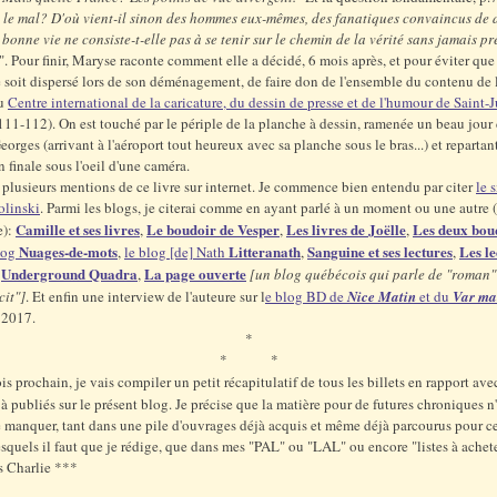
le mal? D'où vient-il sinon des hommes eux-mêmes, des fanatiques convaincus de d
 bonne vie ne consiste-t-elle pas à se tenir sur le chemin de la vérité sans jamais pr
". Pour finir, Maryse raconte comment elle a décidé, 6 mois après, et pour éviter que
 soit dispersé lors de son déménagement, de faire don de l'ensemble du contenu de l
au
Centre international de la caricature, du dessin de presse et de l'humour de Saint-J
111-112). On est touché par le périple de la planche à dessin, ramenée un beau jour 
eorges (arrivant à l'aéroport tout heureux avec sa planche sous le bras...) et repartant
n finale sous l'oeil d'une caméra.
é plusieurs mentions de ce livre sur internet. Je commence bien entendu par citer
le 
linski
. Parmi les blogs, je citerai comme en ayant parlé à un moment ou une autre (
Camille et ses livres
Le boudoir de Vesper
Les livres de Joëlle
Les deux bou
e):
,
,
,
Nuages-de-mots
Litteranath
Sanguine et ses lectures
Les le
log
,
le blog [de] Nath
,
,
Underground Quadra
La page ouverte
,
,
[un blog québécois qui parle de "roman"
cit"]
. Et enfin une interview de l'auteure sur l
e blog BD de
Nice Matin
et du
Var ma
 2017.
*
* *
is prochain, je vais compiler un petit récapitulatif de tous les billets en rapport av
à publiés sur le présent blog. Je précise que la matière pour de futures chroniques n'
 manquer, tant dans une pile d'ouvrages déjà acquis et même déjà parcourus pour ce
esquels il faut que je rédige, que dans mes "PAL" ou "LAL" ou encore "listes à acheter
s Charlie ***