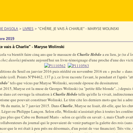
DE DASOLA
>
LIVRES
>
"CHÉRIE, JE VAIS À CHARLIE" - MARYSE WOLINSKI
re 2019
je vais à Charlie" - Maryse Wolinski
cela va bientôt faire cinq ans que le massacre de
Charlie Hebdo
a eu lieu, je
(ta d l
 chez dasola)
présente aujourd'hui un livre-témoignage d'une proche d'une des vict
ditions du Seuil en janvier 2016 puis réédité en novembre 2016 en « poche » dans 
sède (coll. Points N°P4462, 137 p.), ce livre raconte l'avant, le pendant et l'après "at
Hebdo
" tels que vécus par Maryse Wolinski, seconde épouse du dessinateur.
t 2015, Maryse est la muse de Georges Wolinski (sa "petite fille blonde"...) depuis 
e dans cet ouvrage la situation à
Charlie Hebdo
telle qu'elle la vivait, indirectemen
 prisme que pouvait constituer Wolinski. Le titre cite les derniers mots que lui a adre
 9h du matin, le 7 janvier 2015. Dans
Charlie
, Maryse ne lisait, dit-elle, que les c
 Léger ou Philippe Lançon. Selon elle, Wolinski n'assistait plus à toutes les confér
(pas plus que Cabu ou Bernard Maris - selon ce qu'elle en savait -), mais Charb ava
 collaborateurs du journal qui le pouvaient de venir partager la galette des rois (san
cer que le roi était à peu près nu désormais, d'un point de vue financier). Très vite,