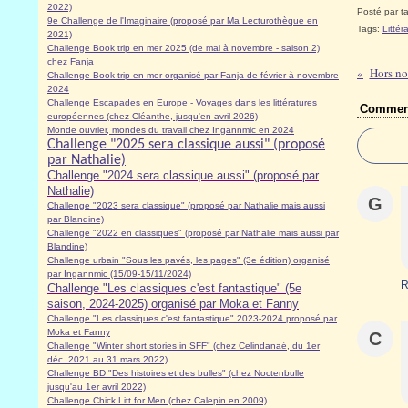
2022)
Posté par ta
9e Challenge de l'Imaginaire (proposé par Ma Lecturothèque en
Tags:
Litté
2021)
Challenge Book trip en mer 2025 (de mai à novembre - saison 2)
chez Fanja
Hors no
Challenge Book trip en mer organisé par Fanja de février à novembre
2024
Challenge Escapades en Europe - Voyages dans les littératures
Comment
européennes (chez Cléanthe, jusqu'en avril 2026)
Monde ouvrier, mondes du travail chez Ingannmic en 2024
Challenge "2025 sera classique aussi" (proposé
par Nathalie)
Challenge "2024 sera classique aussi" (proposé par
Nathalie)
G
Challenge "2023 sera classique" (proposé par Nathalie mais aussi
par Blandine)
Challenge "2022 en classiques" (proposé par Nathalie mais aussi par
Blandine)
Challenge urbain "Sous les pavés, les pages" (3e édition) organisé
par Ingannmic (15/09-15/11/2024)
R
Challenge "Les classiques c'est fantastique" (5e
saison, 2024-2025) organisé par Moka et Fanny
Challenge "Les classiques c'est fantastique" 2023-2024 proposé par
Moka et Fanny
C
Challenge "Winter short stories in SFF" (chez Celindanaé, du 1er
déc. 2021 au 31 mars 2022)
Challenge BD "Des histoires et des bulles" (chez Noctenbulle
jusqu'au 1er avril 2022)
Challenge Chick Litt for Men (chez Calepin en 2009)