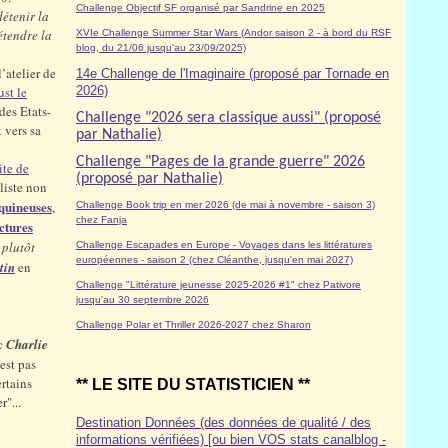
Challenge Objectif SF organisé par Sandrine en 2025
étenir la
étendre la
XVIe Challenge Summer Star Wars (Andor saison 2 - à bord du RSF
blog, du 21/06 jusqu'au 23/09/2025)
’atelier de
14e Challenge de l'Imaginaire (proposé par Tornade en
ust le
2026)
des Etats-
Challenge "2026 sera classique aussi" (proposé
 vers sa
par Nathalie)
Challenge "Pages de la grande guerre" 2026
site de
(proposé par Nathalie)
liste non
quineuses
,
Challenge Book trip en mer 2026 (de mai à novembre - saison 3)
chez Fanja
ctures
 plutôt
Challenge Escapades en Europe - Voyages dans les littératures
européennes - saison 2 (chez Cléanthe, jusqu'en mai 2027)
tin
en
Challenge "Littérature jeunesse 2025-2026 #1" chez Pativore
jusqu'au 30 septembre 2026
Challenge Polar et Thriller 2026-2027 chez Sharon
ec
Charlie
est pas
rtains
** LE SITE DU STATISTICIEN **
"...
Destination Données (des données de qualité / des
informations vérifiées) [ou bien VOS stats canalblog -