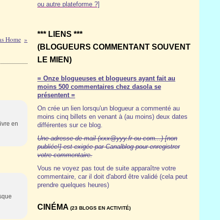
ou autre plateforme ?]
*** LIENS ***
las Home
(BLOGUEURS COMMENTANT SOUVENT
LE MIEN)
= Onze blogueuses et blogueurs ayant fait au
moins 500 commentaires chez dasola se
présentent =
On crée un lien lorsqu'un blogueur a commenté au
moins cinq billets en venant à (au moins) deux dates
ivre en
différentes sur ce blog.
Une adresse de mail (xxx@yyy.fr ou com...) [non
publiée!] est exigée par Canalblog pour enregistrer
votre commentaire.
Vous ne voyez pas tout de suite apparaître votre
commentaire, car il doit d'abord être validé (cela peut
prendre quelques heures)
isque
CINÉMA
(23 BLOGS EN ACTIVITÉ)