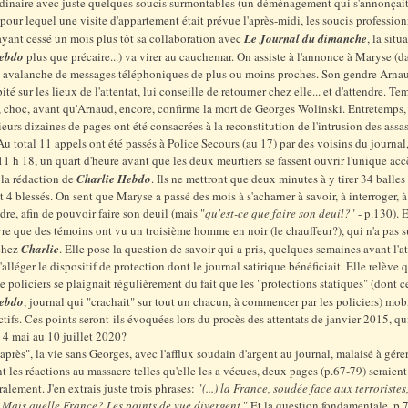
dinaire avec juste quelques soucis surmontables (un déménagement qui s'annonçait
 pour lequel une visite d'appartement était prévue l'après-midi, les soucis professio
yant cessé un mois plus tôt sa collaboration avec
Le Journal du dimanche
, la situ
Hebdo
plus que précaire...) va virer au cauchemar. On assiste à l'annonce à Maryse (d
c avalanche de messages téléphoniques de plus ou moins proches. Son gendre Arnau
pité sur les lieux de l'attentat, lui conseille de retourner chez elle... et d'attendre. T
, choc, avant qu'Arnaud, encore, confirme la mort de Georges Wolinski. Entretemps,
sieurs dizaines de pages ont été consacrées à la reconstitution de l'intrusion des assas
 Au total 11 appels ont été passés à Police Secours (au 17) par des voisins du journal,
11 h 18, un quart d'heure avant que les deux meurtiers se fassent ouvrir l'unique acc
 la rédaction de
Charlie Hebdo
. Ils ne mettront que deux minutes à y tirer 34 balles
t 4 blessés. On sent que Maryse a passé des mois à s'acharner à savoir, à interroger, 
re, afin de pouvoir faire son deuil (mais "
qu'est-ce que faire son deuil?
" - p.130). 
vre que des témoins ont vu un troisième homme en noir (le chauffeur?), qui n'a pas s
 chez
Charlie
. Elle pose la question de savoir qui a pris, quelques semaines avant l'at
'alléger le dispositif de protection dont le journal satirique bénéficiait. Elle relève 
e policiers se plaignait régulièrement du fait que les "protections statiques" (dont c
Hebdo
, journal qui "crachait" sur tout un chacun, à commencer par les policiers) mob
ectifs. Ces points seront-ils évoquées lors du procès des attentats de janvier 2015, qu
u 4 mai au 10 juillet 2020?
'"après", la vie sans Georges, avec l'afflux soudain d'argent au journal, malaisé à gérer
 les réactions au massacre telles qu'elle les a vécues, deux pages (p.67-79) seraient
ralement. J'en extrais juste trois phrases: "
(...) la France, soudée face aux terroristes,
 Mais quelle France? Les points de vue divergent.
" Et la question fondamentale, p.