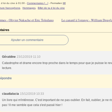
 d loi du cine à 01:00 -
Commentaires [
…
]
- Permalien [
#
]
rature francophone
,
Hommages
,
Billet de ta d loi du cine
rmes - Olivier Nakache et Eric Toledano
Le canard à l'orange - William Doug
aires
Ajouter un commentaire
Géraldine
23/12/2019 11:10
Catastrophe et drame encore trop proche dans le temps pour que je puisse le rev
lecture.
épondre
claudialucia
15/12/2019 10:33
Un livre qui m'intéresse. C'est important de ne pas oublier. En fait, oublier, je ne r
pas ! Il me semble que cela s'est passé hier !