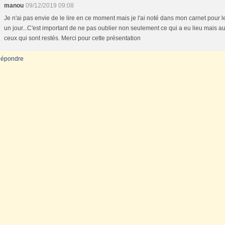
manou
09/12/2019 09:08
Je n'ai pas envie de le lire en ce moment mais je l'ai noté dans mon carnet pour le
un jour...C'est important de ne pas oublier non seulement ce qui a eu lieu mais au
ceux qui sont restés. Merci pour cette présentation
épondre