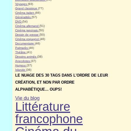
Voyages
(93)
Grand classique
(77)
Cinéma italien
(66)
Généralités
(57)
DVD
(54)
Cinéma allemand
(51)
Cinéma japonais
(50)
Dessin de presse
(50)
Cinéma espagnol
(46)
Documentaire
(46)
Palmarès
(46)
Théâtre
(41)
Dessins animés
(38)
Anecdotes
(37)
Humour
(37)
Islande
(36)
LE NUAGE DES 30 TAGS DANS L'ORDRE DE LEUR
CRÉATION, ET NON PAR ORDRE
ALPHABÉTIQUE... OUPS!
Vie du blog
Littérature
francophone