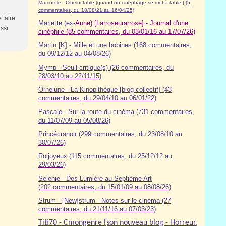
Marcorele - Cinéluctable [quand un cinéphage se met à table!] (5
commentaires, du 18/08/21 au 16/04/25)
 faire
Mariette (ex-
Anne) [Larroseurarrose] - Journal d'une
ssi
cinéphile (85 commentaires, du 03/01/16 au 17/07/26)
Martin [K] - Mille et une bobines (168 commentaires,
du 09/12/12 au 04/08/26)
Mymp - Seuil critique(s) (26 commentaires, du
28/03/10 au 22/11/15)
Ornelune - La Kinopithèque [blog collectif] (43
commentaires, du 29/04/10 au 06/01/22)
Pascale - Sur la route du cinéma (7
31
commentaires,
du 11/07/09 au 05/08/26)
Princécranoir (299 commentaires, du 23/08/10 au
30/07/26)
Roijoyeux (115 commentaires, du 25/12/12 au
29/03/26)
Selenie - Des Lumière au Septième Art
(202 commentaires, du 15/01/09 au 08/08/26)
Strum - [New]strum - Notes sur le cinéma (27
commentaires, du 21/11/16 au 07/03/23)
Titi70 - Cmongenre [son nouveau blog - Horreur,