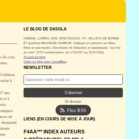
LE BLOG DE DASOLA
CINEMA, LIVRES, DVD, SPECTACLES, TV - BILLETS DE BONNE
ET (parfois) MAUVAISE HUMEUR. Critiques et opinions sur films,
livres et spectacles. [Secrétaire de rédaction et statistiques: "ta d loi
du cine" (270 commentaires, du 17/01/07 au 31/07/26)].
oi du cine,
Accueil du blog
imes.
Créer un blog avec CanalBlog
NEWSLETTER
l’édition
tentat à
47 ans.
t et à
80 abonnés
ssés
Flux RSS
hroniques
ences de
LIENS (EN COURS DE MISE À JOUR)
it demandé
s doute
F4AA²** INDEX AUTEURS
 une