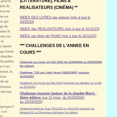
 pour le
(LITTÉRATURE), FILMS &
nnels de
REALISATEURS (CINÉMA) **
ation de
ans un
INDEX DES LIVRES par auteurs (mis à jour le
d, qui
24/02/24)
emps de
INDEX des REALISATEURS (mis à jour le 31/12/23)
 dans le
sins sur
INDEX par titres de FILMS (mis à jour le 31/12/23)
 le
*** CHALLENGES DE L'ANNEE EN
ès (porte
 qui feront
COURS ***
à chercher
Elle publie
Challenge Les épais de l'été 2026 (du 21/06/2026 au 22/09/2026)
uivi les
[4e édition]
tentat, la
Challenge "120 ans Jules Verne (1828-1905)" jusqu'au
qu'un
31/12/2025
elle de
Challenge Les Pavés de l'été 2026 (organisé par Sibylline du 21/06
ilisaient
au 22/09/26)
i devrait
Challenge marsien (autour de la planète Mars) -
2ème édition
(sur 13 mois, du 01/03/2024
.
au 31/03/2025)
 presque à
Challenge American Year (15/11/25 au 15/11/26) organisé par
 s'est
Belette2911 et Chroniques littéraires (3e édition)
70: