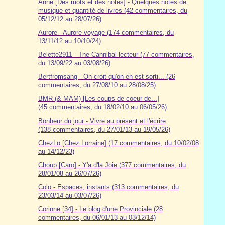
Anne [Des mots et des notes] - Quelques notes de
musique et quantité de livres (42 commentaires, du
05/12/12 au 28/07/26)
Aurore - Aurore voyage (174 commentaires, du
13/11/12 au 10/10/24)
Belette2911 - The Cannibal lecteur (77 commentaires,
du 13/09/22 au 03/08/26)
Bertfromsang - On croit qu'on en est sorti... (26
commentaires, du 27/08/10 au 28/08/25)
BMR (& MAM) [Les coups de coeur de...]
(45 commentaires, du 18/02/10 au 06/05/26)
Bonheur du jour - Vivre au présent et l'écrire
(138 commentaires, du 27/01/13 au 19/05/26)
ChezLo [Chez Lorraine] (17 commentaires, du 10/02/08
au 14/12/23)
Choup [Caro] - Y'a d'la Joie (377 commentaires, du
28/01/08 au 26/07/26)
Colo - Espaces, instants (313 commentaires, du
23/03/14 au 03/07/26)
Corinne [34] - Le blog d'une Provinciale (28
commentaires, du 06/01/13 au 03/12/14)