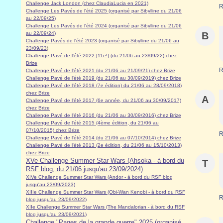
Challenge Jack London (chez ClaudiaLucia en 2021)
R
Challenge Les Pavés de l'été 2025 (organisé par Sibylline du 21/06
au 22/09/25)
Challenge Les Pavés de l'été 2024 (organisé par Sibylline du 21/06
au 22/09/24)
B
Challenge Pavés de l'été 2023 (organisé par Sibylline du 21/06 au
23/09/23
)
Challenge Pavé de l'été 2022 [11e!] (du 21/06 au 23/09/22) chez
Brize
R
Challenge Pavé de l'été 2021 (du 21/06 au 21/09/21) chez Brize
Challenge Pavé de l'été 2019 (du 21/06 au 30/09/2019) chez Brize
Challenge Pavé de l'été 2018 (7e édition) du 21/06 au 28/09/2018)
chez Brize
A
Challenge Pavé de l'été 2017 (6e année, du 21/06 au 30/09/2017)
chez Brize
Challenge Pavé de l'été 2016 (du 21/06 au 30/09/2016) chez Brize
Challenge Pavé de l'été 2015 (4ème édition, du 21/06 au
07/10/2015) chez Brize
R
Challenge Pavé de l'été 2014 (du 21/06 au 07/10/2014) chez Brize
Challenge Pavé de l'été 2013 (2e édition, du 21/06 au 15/10/2013)
chez Brize
XVe Challenge Summer Star Wars (Ahsoka - à bord du
T
RSF blog, du 21/06 jusqu'au 23/09/2024)
XIVe Challenge Summer Star Wars (Andor - à bord du RSF blog
jusqu'au 23/09/2023)
XIIIe Challenge Summer Star Wars (Obi-Wan Kenobi - à bord du RSF
R
blog jusqu'au 23/09/2022)
XIIe Challenge Summer Star Wars (The Mandalorian - à bord du RSF
blog jusqu'au 23/09/2021)
Challenge "Pages de la grande guerre" 2025 (organisé