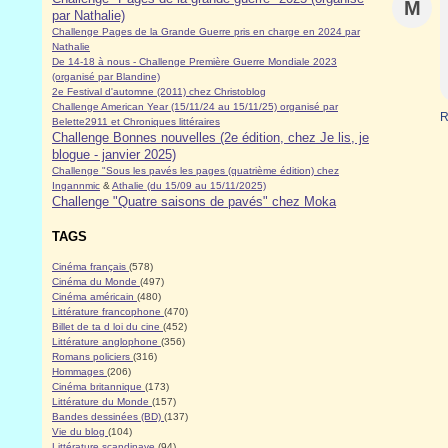
M
par Nathalie)
Challenge Pages de la Grande Guerre pris en charge en 2024 par
Nathalie
De 14-18 à nous - Challenge Première Guerre Mondiale 2023
(organisé par Blandine)
2e Festival d'automne (2011) chez Christoblog
Challenge American Year (15/11/24 au 15/11/25) organisé par
R
Belette2911 et Chroniques littéraires
Challenge Bonnes nouvelles (2e édition, chez Je lis, je
blogue - janvier 2025)
Challenge "Sous les pavés les pages (quatrième édition) chez
Ingannmic
&
Athalie (du 15/09 au 15/11/2025)
Challenge "Quatre saisons de pavés" chez Moka
TAGS
Cinéma français
(578)
Cinéma du Monde
(497)
Cinéma américain
(480)
Littérature francophone
(470)
Billet de ta d loi du cine
(452)
Littérature anglophone
(356)
Romans policiers
(316)
Hommages
(206)
Cinéma britannique
(173)
Littérature du Monde
(157)
Bandes dessinées (BD)
(137)
Vie du blog
(104)
Littérature scandinave
(94)