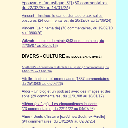
épouvante, fantastique, SF] (50 commentaires,
du 22/02/20 au 14/01/26)
Vincent - Inisfree, le carnet d'un accro aux salles
obscures (24 commentaires, du 20/12/07 au 17/06/24)
Vincent [Le cinéma de] (76 commentaires, du 19/02/10
au 10/06/26)
Wilyrah - Le bleu du miroir (343 commentaires, du
22/05/07 au 29/03/16)
DIVERS - CULTURE
(53 BLOGS EN ACTIVITÉ)
Agatheb2k - Accordéon et dentelles au jardin (7 commentaires, du
24/04/23 au 19/06/26)
Aifelle - lectures et promenades (1337 commentaires,
du 25/10/08 au 08/08/26)
Aldor
- Un blog et un podcast avec des images et des
sons (29 commentaires, du 11/01/08 au 18/01/17)
Aliénor (ex-Jigs) - Les cinquantièmes hurlants
(73 commentaires, du 22/11/22 au 04/07/26)
Aline - Bouts d'histoire [ex-Alinea Book, ex-Airelle]
(94 commentaires, du 14/12/09 au 09/02/26)