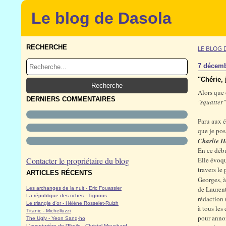
Le blog de Dasola
RECHERCHE
LE BLOG 
7 décemb
"Chérie, 
Alors que 
DERNIERS COMMENTAIRES
"squatter"
Paru aux é
que je pos
Charlie 
En ce débu
Contacter le propriétaire du blog
Elle évoqu
travers le
ARTICLES RÉCENTS
Georges, à
de Laurent
Les archanges de la nuit - Eric Fouassier
La république des riches - Tignous
rédaction 
Le triangle d'or - Hélène Rosselet-Ruizh
à tous les
Titanic - Michelluzzi
pour annon
The Ugly - Yeon Sang-ho
L'aventurière de l'Etoile - Christel Mouchard