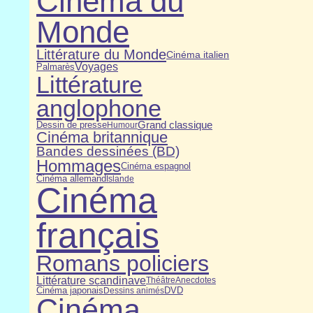
Cinéma du
Monde
Littérature du Monde
Cinéma italien
Voyages
Palmarès
Littérature
anglophone
Dessin de presse
Grand classique
Humour
Cinéma britannique
Bandes dessinées (BD)
Hommages
Cinéma espagnol
Cinéma allemand
Islande
Cinéma
français
Romans policiers
Littérature scandinave
Théâtre
Anecdotes
Cinéma japonais
DVD
Dessins animés
Cinéma