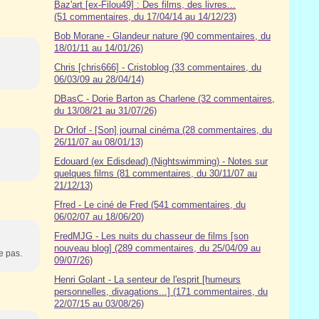
Baz'art [ex-Filou49] : Des films, des livres...
(51 commentaires, du 17/04/14 au 14/12/23)
Bob Morane - Glandeur nature (90 commentaires, du
18/01/11 au 14/01/26)
Chris [chris666] - Cristoblog (33 commentaires, du
06/03/09 au 28/04/14)
DBasC - Dorie Barton as Charlene (32 commentaires,
du 13/08/21 au 31/07/26)
Dr Orlof - [Son] journal cinéma (28 commentaires, du
26/11/07 au 08/01/13)
Edouard (ex Edisdead) (Nightswimming) - Notes sur
quelques films (81 commentaires, du 30/11/07 au
21/12/13)
Ffred - Le ciné de Fred (541 commentaires, du
06/02/07 au 18/06/20)
FredMJG - Les nuits du chasseur de films [son
nouveau blog] (289 commentaires, du 25/04/09 au
ie pas.
09/07/26)
Henri Golant - La senteur de l'esprit [humeurs
personnelles, divagations...] (171 commentaires, du
22/07/15 au 03/08/26)