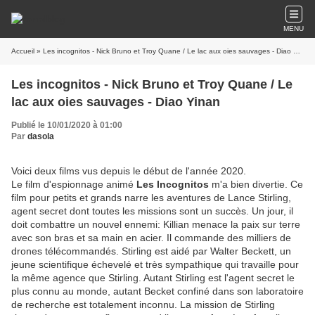
MENU
Accueil
» Les incognitos - Nick Bruno et Troy Quane / Le lac aux oies sauvages - Diao Yinan
Les incognitos - Nick Bruno et Troy Quane / Le
lac aux oies sauvages - Diao Yinan
Publié le 10/01/2020 à 01:00
Par
dasola
Voici deux films vus depuis le début de l'année 2020.
Le film d'espionnage animé
Les Incognitos
m'a bien divertie. Ce
film pour petits et grands narre les aventures de Lance Stirling,
agent secret dont toutes les missions sont un succès. Un jour, il
doit combattre un nouvel ennemi: Killian menace la paix sur terre
avec son bras et sa main en acier. Il commande des milliers de
drones télécommandés. Stirling est aidé par Walter Beckett, un
jeune scientifique échevelé et très sympathique qui travaille pour
la même agence que Stirling. Autant Stirling est l'agent secret le
plus connu au monde, autant Becket confiné dans son laboratoire
de recherche est totalement inconnu. La mission de Stirling