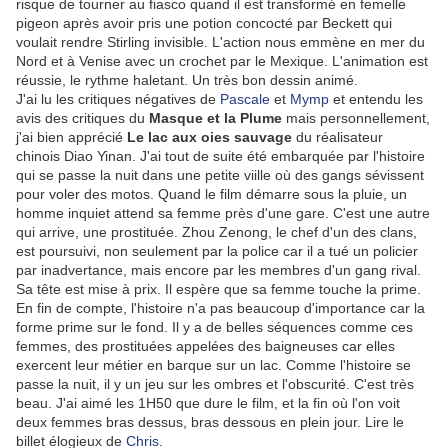
risque de tourner au fiasco quand il est transformé en femelle
pigeon après avoir pris une potion concocté par Beckett qui
voulait rendre Stirling invisible. L'action nous emmène en mer du
Nord et à Venise avec un crochet par le Mexique. L'animation est
réussie, le rythme haletant. Un très bon dessin animé.
J'ai lu les critiques négatives de
Pascale
et
Mymp
et entendu les
avis des critiques du
Masque et la Plume
mais personnellement,
j'ai bien apprécié
Le lac aux oies sauvage
du réalisateur
chinois Diao Yinan. J'ai tout de suite été embarquée par l'histoire
qui se passe la nuit dans une petite viille où des gangs sévissent
pour voler des motos. Quand le film démarre sous la pluie, un
homme inquiet attend sa femme près d'une gare. C'est une autre
qui arrive, une prostituée. Zhou Zenong, le chef d'un des clans,
est poursuivi, non seulement par la police car il a tué un policier
par inadvertance, mais encore par les membres d'un gang rival.
Sa tête est mise à prix. Il espère que sa femme touche la prime.
En fin de compte, l'histoire n'a pas beaucoup d'importance car la
forme prime sur le fond. Il y a de belles séquences comme ces
femmes, des prostituées appelées des baigneuses car elles
exercent leur métier en barque sur un lac. Comme l'histoire se
passe la nuit, il y un jeu sur les ombres et l'obscurité. C'est très
beau. J'ai aimé les 1H50 que dure le film, et la fin où l'on voit
deux femmes bras dessus, bras dessous en plein jour. Lire le
billet élogieux de
Chris
.