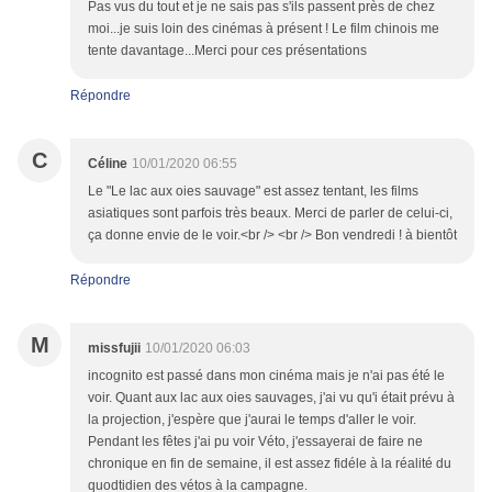
Pas vus du tout et je ne sais pas s'ils passent près de chez
moi...je suis loin des cinémas à présent ! Le film chinois me
tente davantage...Merci pour ces présentations
Répondre
C
Céline
10/01/2020 06:55
Le "Le lac aux oies sauvage" est assez tentant, les films
asiatiques sont parfois très beaux. Merci de parler de celui-ci,
ça donne envie de le voir.<br /> <br /> Bon vendredi ! à bientôt
Répondre
M
missfujii
10/01/2020 06:03
incognito est passé dans mon cinéma mais je n'ai pas été le
voir. Quant aux lac aux oies sauvages, j'ai vu qu'i était prévu à
la projection, j'espère que j'aurai le temps d'aller le voir.
Pendant les fêtes j'ai pu voir Véto, j'essayerai de faire ne
chronique en fin de semaine, il est assez fidéle à la réalité du
quodtidien des vétos à la campagne.