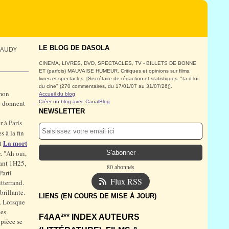
LE BLOG DE DASOLA
NAUDY
CINEMA, LIVRES, DVD, SPECTACLES, TV - BILLETS DE BONNE
ET (parfois) MAUVAISE HUMEUR. Critiques et opinions sur films,
livres et spectacles. [Secrétaire de rédaction et statistiques: "ta d loi
du cine" (270 commentaires, du 17/01/07 au 31/07/26)].
 mon
Accueil du blog
se donnent
Créer un blog avec CanalBlog
NEWSLETTER
r à Paris
 à la fin
La mort
it
. "Ah oui,
dant 1H25,
80 abonnés
Parti
Flux RSS
tterrand.
brillante.
LIENS (EN COURS DE MISE À JOUR)
o. Lorsque
ues
F4AA²** INDEX AUTEURS
pièce se