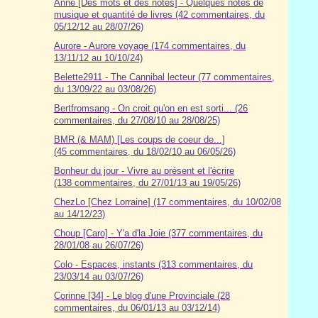
Anne [Des mots et des notes] - Quelques notes de
musique et quantité de livres (42 commentaires, du
05/12/12 au 28/07/26)
Aurore - Aurore voyage (174 commentaires, du
13/11/12 au 10/10/24)
Belette2911 - The Cannibal lecteur (77 commentaires,
du 13/09/22 au 03/08/26)
Bertfromsang - On croit qu'on en est sorti... (26
commentaires, du 27/08/10 au 28/08/25)
BMR (& MAM) [Les coups de coeur de...]
(45 commentaires, du 18/02/10 au 06/05/26)
Bonheur du jour - Vivre au présent et l'écrire
(138 commentaires, du 27/01/13 au 19/05/26)
ChezLo [Chez Lorraine] (17 commentaires, du 10/02/08
au 14/12/23)
Choup [Caro] - Y'a d'la Joie (377 commentaires, du
28/01/08 au 26/07/26)
Colo - Espaces, instants (313 commentaires, du
23/03/14 au 03/07/26)
Corinne [34] - Le blog d'une Provinciale (28
commentaires, du 06/01/13 au 03/12/14)