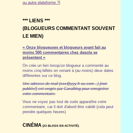
ou autre plateforme ?]
*** LIENS ***
(BLOGUEURS COMMENTANT SOUVENT
LE MIEN)
= Onze blogueuses et blogueurs ayant fait au
moins 500 commentaires chez dasola se
présentent =
On crée un lien lorsqu'un blogueur a commenté au
moins cinq billets en venant à (au moins) deux dates
différentes sur ce blog.
Une adresse de mail (xxx@yyy.fr ou com...) [non
publiée!] est exigée par Canalblog pour enregistrer
votre commentaire.
Vous ne voyez pas tout de suite apparaître votre
commentaire, car il doit d'abord être validé (cela peut
prendre quelques heures)
CINÉMA
(23 BLOGS EN ACTIVITÉ)