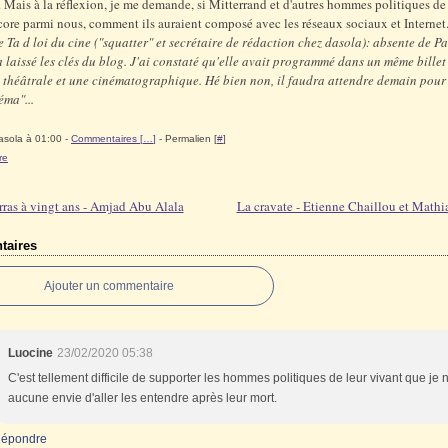
r. Mais à la réflexion, je me demande, si Mitterrand et d'autres hommes politiques de
core parmi nous, comment ils auraient composé avec les réseaux sociaux et Internet
 Ta d loi du cine ("squatter" et secrétaire de rédaction chez dasola): absente de Pa
 laissé les clés du blog. J'ai constaté qu'elle avait programmé dans un même billet
théâtrale et une cinématographique. Hé bien non, il faudra attendre demain pour 
éma"...
asola à 01:00 -
Commentaires [
…
]
- Permalien [
#
]
re
ras à vingt ans - Amjad Abu Alala
La cravate - Etienne Chaillou et Mathi
aires
Ajouter un commentaire
Luocine
23/02/2020 05:38
C'est tellement difficile de supporter les hommes politiques de leur vivant que je n
aucune envie d'aller les entendre après leur mort.
épondre