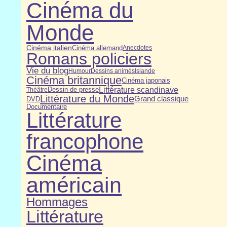
Cinéma du
Monde
Cinéma italien
Cinéma allemand
Anecdotes
Romans policiers
Vie du blog
Humour
Dessins animés
Islande
Cinéma britannique
Cinéma japonais
Littérature scandinave
Dessin de presse
Théâtre
Littérature du Monde
Grand classique
DVD
Documentaire
Littérature
francophone
Cinéma
américain
Hommages
Littérature