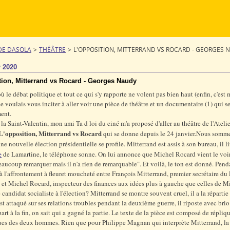
DE DASOLA
>
THÉÂTRE
>
L'OPPOSITION, MITTERRAND VS ROCARD - GEORGES 
r 2020
tion, Mitterrand vs Rocard - Georges Naudy
où le débat politique et tout ce qui s'y rapporte ne volent pas bien haut (enfin, c'est
je voulais vous inciter à aller voir une pièce de théâtre et un documentaire (1) qui 
ent.
 la Saint-Valentin, mon ami Ta d loi du ciné m'a proposé d'aller au théâtre de l'Atelie
L'opposition, Mitterrand vs Rocard
qui se donne depuis le 24 janvier.Nous sommes
ne nouvelle élection présidentielle se profile. Mitterrand est assis à son bureau, il l
e
de Lamartine, le téléphone sonne. On lui annonce que Michel Rocard vient le voir
 beaucoup remarquer mais il n'a rien de remarquable". Et voilà, le ton est donné. Pen
 à l'affrontement à fleuret moucheté entre François Mitterrand, premier secrétaire du 
, et Michel Rocard, inspecteur des finances aux idées plus à gauche que celles de Mi
 candidat socialiste à l'élection? Mitterrand se montre souvent cruel, il a la répartie 
st attaqué sur ses relations troubles pendant la deuxième guerre, il riposte avec bri
art à la fin, on sait qui a gagné la partie. Le texte de la pièce est composé de répliq
es des deux hommes. Rien que pour Philippe Magnan qui interprète Mitterrand, la 