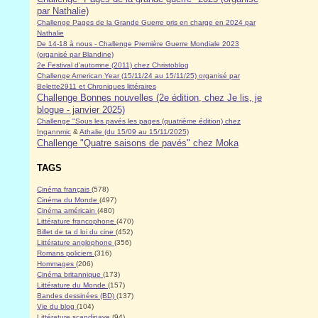
par Nathalie)
Challenge Pages de la Grande Guerre pris en charge en 2024 par
Nathalie
De 14-18 à nous - Challenge Première Guerre Mondiale 2023
(organisé par Blandine)
2e Festival d'automne (2011) chez Christoblog
Challenge American Year (15/11/24 au 15/11/25) organisé par
Belette2911 et Chroniques littéraires
Challenge Bonnes nouvelles (2e édition, chez Je lis, je
blogue - janvier 2025)
Challenge "Sous les pavés les pages (quatrième édition) chez
Ingannmic
&
Athalie (du 15/09 au 15/11/2025)
Challenge "Quatre saisons de pavés" chez Moka
TAGS
Cinéma français
(578)
Cinéma du Monde
(497)
Cinéma américain
(480)
Littérature francophone
(470)
Billet de ta d loi du cine
(452)
Littérature anglophone
(356)
Romans policiers
(316)
Hommages
(206)
Cinéma britannique
(173)
Littérature du Monde
(157)
Bandes dessinées (BD)
(137)
Vie du blog
(104)
Littérature scandinave
(94)