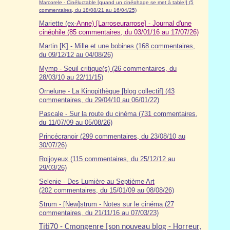
Marcorele - Cinéluctable [quand un cinéphage se met à table!] (5
commentaires, du 18/08/21 au 16/04/25)
Mariette (ex-
Anne) [Larroseurarrose] - Journal d'une
cinéphile (85 commentaires, du 03/01/16 au 17/07/26)
Martin [K] - Mille et une bobines (168 commentaires,
du 09/12/12 au 04/08/26)
Mymp - Seuil critique(s) (26 commentaires, du
28/03/10 au 22/11/15)
Ornelune - La Kinopithèque [blog collectif] (43
commentaires, du 29/04/10 au 06/01/22)
Pascale - Sur la route du cinéma (7
31
commentaires,
du 11/07/09 au 05/08/26)
Princécranoir (299 commentaires, du 23/08/10 au
30/07/26)
Roijoyeux (115 commentaires, du 25/12/12 au
29/03/26)
Selenie - Des Lumière au Septième Art
(202 commentaires, du 15/01/09 au 08/08/26)
Strum - [New]strum - Notes sur le cinéma (27
commentaires, du 21/11/16 au 07/03/23)
Titi70 - Cmongenre [son nouveau blog - Horreur,