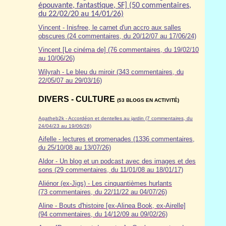
épouvante, fantastique, SF] (50 commentaires,
du 22/02/20 au 14/01/26)
Vincent - Inisfree, le carnet d'un accro aux salles
obscures (24 commentaires, du 20/12/07 au 17/06/24)
Vincent [Le cinéma de] (76 commentaires, du 19/02/10
au 10/06/26)
Wilyrah - Le bleu du miroir (343 commentaires, du
22/05/07 au 29/03/16)
DIVERS - CULTURE
(53 BLOGS EN ACTIVITÉ)
Agatheb2k - Accordéon et dentelles au jardin (7 commentaires, du
24/04/23 au 19/06/26)
Aifelle - lectures et promenades (1336 commentaires,
du 25/10/08 au 13/07/26)
Aldor
- Un blog et un podcast avec des images et des
sons (29 commentaires, du 11/01/08 au 18/01/17)
Aliénor (ex-Jigs) - Les cinquantièmes hurlants
(73 commentaires, du 22/11/22 au 04/07/26)
Aline - Bouts d'histoire [ex-Alinea Book, ex-Airelle]
(94 commentaires, du 14/12/09 au 09/02/26)