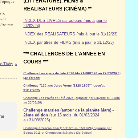
(LITTÉRATURE), FILMS &
 l'époque
.
REALISATEURS (CINÉMA) **
ris,
 une
INDEX DES LIVRES par auteurs (mis à jour le
lire son
24/02/24)
INDEX des REALISATEURS (mis à jour le 31/12/23)
INDEX par titres de FILMS (mis à jour le 31/12/23)
*** CHALLENGES DE L'ANNEE EN
COURS ***
as Théry
Challenge Les épais de l'été 2026 (du 21/06/2026 au 22/09/2026)
[4e édition]
Challenge "120 ans Jules Verne (1828-1905)" jusqu'au
31/12/2025
Challenge Les Pavés de l'été 2026 (organisé par Sibylline du 21/06
au 22/09/26)
Challenge marsien (autour de la planète Mars) -
2ème édition
(sur 13 mois, du 01/03/2024
'ai
au 31/03/2025)
Challenge American Year (15/11/25 au 15/11/26) organisé par
Belette2911 et Chroniques littéraires (3e édition)