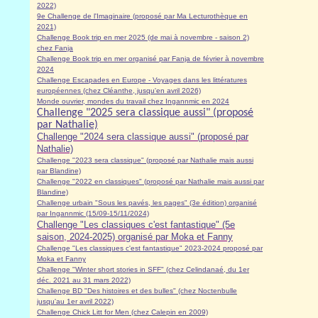
2022)
9e Challenge de l'Imaginaire (proposé par Ma Lecturothèque en
2021)
Challenge Book trip en mer 2025 (de mai à novembre - saison 2)
chez Fanja
Challenge Book trip en mer organisé par Fanja de février à novembre
2024
Challenge Escapades en Europe - Voyages dans les littératures
européennes (chez Cléanthe, jusqu'en avril 2026)
Monde ouvrier, mondes du travail chez Ingannmic en 2024
Challenge "2025 sera classique aussi" (proposé
par Nathalie)
Challenge "2024 sera classique aussi" (proposé par
Nathalie)
Challenge "2023 sera classique" (proposé par Nathalie mais aussi
par Blandine)
Challenge "2022 en classiques" (proposé par Nathalie mais aussi par
Blandine)
Challenge urbain "Sous les pavés, les pages" (3e édition) organisé
par Ingannmic (15/09-15/11/2024)
Challenge "Les classiques c'est fantastique" (5e
saison, 2024-2025) organisé par Moka et Fanny
Challenge "Les classiques c'est fantastique" 2023-2024 proposé par
Moka et Fanny
Challenge "Winter short stories in SFF" (chez Celindanaé, du 1er
déc. 2021 au 31 mars 2022)
Challenge BD "Des histoires et des bulles" (chez Noctenbulle
jusqu'au 1er avril 2022)
Challenge Chick Litt for Men (chez Calepin en 2009)