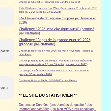
Challenge Objectif SF organisé par Sandrine en 2025
XVIe Challenge Summer Star Wars (Andor saison 2 - à bord du RSF
blog, du 21/06 jusqu'au 23/09/2025)
14e Challenge de l'Imaginaire (proposé par Tornade en
2026)
Challenge "2026 sera classique aussi" (proposé
par Nathalie)
Challenge "Pages de la grande guerre" 2026
(proposé par Nathalie)
mpatible
Challenge Book trip en mer 2026 (de mai à novembre - saison 3)
chez Fanja
Challenge Escapades en Europe - Voyages dans les littératures
européennes - saison 2 (chez Cléanthe, jusqu'en mai 2027)
Challenge "Littérature jeunesse 2025-2026 #1" chez Pativore
jusqu'au 30 septembre 2026
Challenge Polar et Thriller 2026-2027 chez Sharon
pour la
** LE SITE DU STATISTICIEN **
Destination Données (des données de qualité / des
informations vérifiées) [ou bien VOS stats canalblog -