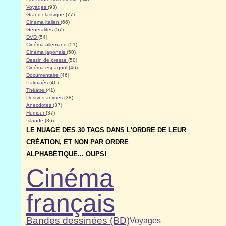
Voyages
(93)
Grand classique
(77)
Cinéma italien
(66)
Généralités
(57)
DVD
(54)
Cinéma allemand
(51)
Cinéma japonais
(50)
Dessin de presse
(50)
Cinéma espagnol
(46)
Documentaire
(46)
Palmarès
(46)
Théâtre
(41)
Dessins animés
(38)
Anecdotes
(37)
Humour
(37)
Islande
(36)
LE NUAGE DES 30 TAGS DANS L'ORDRE DE LEUR
CRÉATION, ET NON PAR ORDRE
ALPHABÉTIQUE... OUPS!
Cinéma
français
Bandes dessinées (BD)
Voyages