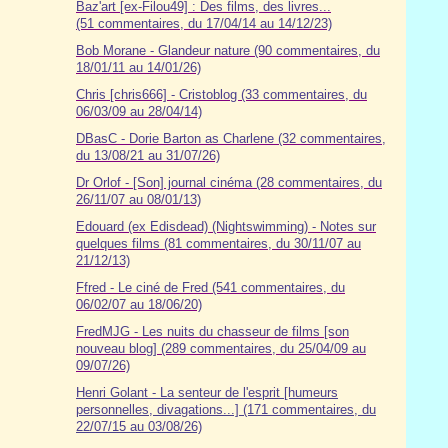
Baz'art [ex-Filou49] : Des films, des livres...
(51 commentaires, du 17/04/14 au 14/12/23)
Bob Morane - Glandeur nature (90 commentaires, du
18/01/11 au 14/01/26)
Chris [chris666] - Cristoblog (33 commentaires, du
06/03/09 au 28/04/14)
DBasC - Dorie Barton as Charlene (32 commentaires,
du 13/08/21 au 31/07/26)
Dr Orlof - [Son] journal cinéma (28 commentaires, du
26/11/07 au 08/01/13)
Edouard (ex Edisdead) (Nightswimming) - Notes sur
quelques films (81 commentaires, du 30/11/07 au
21/12/13)
Ffred - Le ciné de Fred (541 commentaires, du
06/02/07 au 18/06/20)
FredMJG - Les nuits du chasseur de films [son
nouveau blog] (289 commentaires, du 25/04/09 au
09/07/26)
Henri Golant - La senteur de l'esprit [humeurs
personnelles, divagations...] (171 commentaires, du
22/07/15 au 03/08/26)