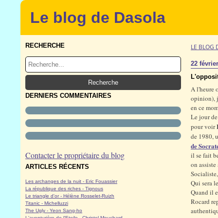
Le blog de Dasola
RECHERCHE
LE BLOG 
22 févrie
L'opposi
A l'heure 
DERNIERS COMMENTAIRES
opinion), 
en ce mom
Le jour de
pour voir
de 1980, u
de Socrat
Contacter le propriétaire du blog
il se fait
on assiste
ARTICLES RÉCENTS
Socialiste
Les archanges de la nuit - Eric Fouassier
Qui sera le
La république des riches - Tignous
Quand il e
Le triangle d'or - Hélène Rosselet-Ruizh
Rocard rep
Titanic - Michelluzzi
authentiqu
The Ugly - Yeon Sang-ho
L'aventurière de l'Etoile - Christel Mouchard