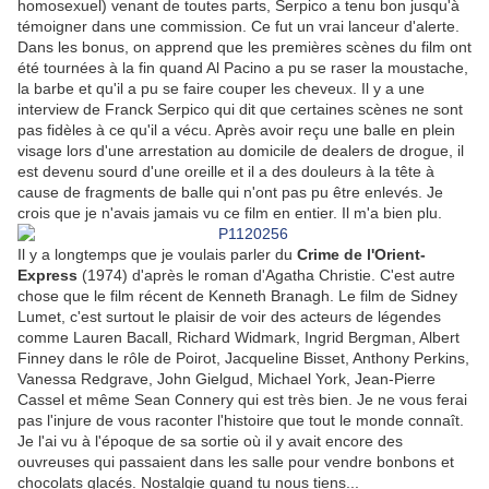
homosexuel) venant de toutes parts, Serpico a tenu bon jusqu'à
témoigner dans une commission. Ce fut un vrai lanceur d'alerte.
Dans les bonus, on apprend que les premières scènes du film ont
été tournées à la fin quand Al Pacino a pu se raser la moustache,
la barbe et qu'il a pu se faire couper les cheveux. Il y a une
interview de Franck Serpico qui dit que certaines scènes ne sont
pas fidèles à ce qu'il a vécu. Après avoir reçu une balle en plein
visage lors d'une arrestation au domicile de dealers de drogue, il
est devenu sourd d'une oreille et il a des douleurs à la tête à
cause de fragments de balle qui n'ont pas pu être enlevés. Je
crois que je n'avais jamais vu ce film en entier. Il m'a bien plu.
Il y a longtemps que je voulais parler du
Crime de l'Orient-
Express
(1974) d'après le roman d'Agatha Christie. C'est autre
chose que le film récent de Kenneth Branagh. Le film de Sidney
Lumet, c'est surtout le plaisir de voir des acteurs de légendes
comme Lauren Bacall, Richard Widmark, Ingrid Bergman, Albert
Finney dans le rôle de Poirot, Jacqueline Bisset, Anthony Perkins,
Vanessa Redgrave, John Gielgud, Michael York, Jean-Pierre
Cassel et même Sean Connery qui est très bien. Je ne vous ferai
pas l'injure de vous raconter l'histoire que tout le monde connaît.
Je l'ai vu à l'époque de sa sortie où il y avait encore des
ouvreuses qui passaient dans les salle pour vendre bonbons et
chocolats glacés. Nostalgie quand tu nous tiens...