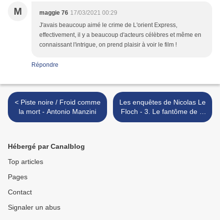
M
maggie 76
17/03/2021 00:29
J'avais beaucoup aimé le crime de L'orient Express,
effectivement, il y a beaucoup d'acteurs célèbres et même en
connaissant l'intrigue, on prend plaisir à voir le film !
Répondre
< Piste noire / Froid comme
Les enquêtes de Nicolas Le
la mort - Antonio Manzini
Floch - 3. Le fantôme de la
rue Royale - Parot -
Corbeyran - Chaiko >
Hébergé par Canalblog
Top articles
Pages
Contact
Signaler un abus