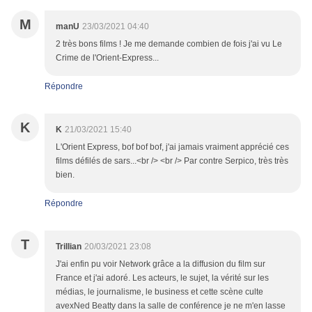
M
manU
23/03/2021 04:40
2 très bons films ! Je me demande combien de fois j'ai vu Le
Crime de l'Orient-Express...
Répondre
K
K
21/03/2021 15:40
L'Orient Express, bof bof bof, j'ai jamais vraiment apprécié ces
films défilés de sars...<br /> <br /> Par contre Serpico, très très
bien.
Répondre
T
Trillian
20/03/2021 23:08
J'ai enfin pu voir Network grâce a la diffusion du film sur
France et j'ai adoré. Les acteurs, le sujet, la vérité sur les
médias, le journalisme, le business et cette scène culte
avexNed Beatty dans la salle de conférence je ne m'en lasse