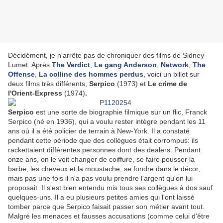
Décidément, je n'arrête pas de chroniquer des films de Sidney
Lumet. Après
The Verdict
,
Le gang Anderson
,
Network
,
The
Offense
,
La colline des hommes perdus
, voici un billet sur
deux films très différents,
Serpico
(1973) et
Le crime de
l'Orient-Express
(1974)
.
Serpico
est une sorte de biographie filmique sur un flic, Franck
Serpico (né en 1936), qui a voulu rester intègre pendant les 11
ans où il a été policier de terrain à New-York. Il a constaté
pendant cette période que des collègues était corrompus: ils
rackettaient différentes personnes dont des dealers. Pendant
onze ans, on le voit changer de coiffure, se faire pousser la
barbe, les cheveux et la moustache, se fondre dans le décor,
mais pas une fois il n'a pas voulu prendre l'argent qu'on lui
proposait. Il s'est bien entendu mis tous ses collègues à dos sauf
quelques-uns. Il a eu plusieurs petites amies qui l'ont laissé
tomber parce que Serpico faisait passer son métier avant tout.
Malgré les menaces et fausses accusations (comme celui d'être