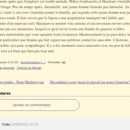
merie après que l'employé est tombé malade. Mikio l'embauche et Hanataro s'install
 l'étage. Peu de temps après, Annabelle, une jeune femme blanche pas farouche (l
), vient à son tour s'installer parmi la famille, qui regarde cette jeune femme non-j
eux ronds. Il faut savoir que le Japon a une population immigrée très faible, qui
érée d'un mauvais oeil. Hanataro se montre vite curieux et inconvenant envers cette
ne pas ses intentions. Jusqu'à ce qu'il invite toute une bande de garçons et filles
ntes nationalités qui vont squatter toute la maison. Heureusement (si je puis dire), l
En particulier une femme qui fait signer une pétition contre les sans-abri. L'histoire,
lable, m'a paru sympathique. Il y a des moments assez amusants avec un peu de foli
tout est bien qui finit pas trop mal.
asola à 01:00 -
Commentaires [
…
]
- Permalien [
#
]
a japonais
,
Cinéma du Monde
ent tombe - Nora Martirosyan
Déconfinez-vous (pour le travail ou pour l'épargne?
aires
Ajouter un commentaire
Colo
02/06/2021 07:31