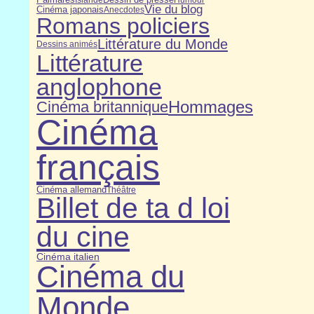
Palmarès
Islande
Humour
Vie du blog
Cinéma japonais
Anecdotes
Romans policiers
Littérature du Monde
Dessins animés
Littérature
anglophone
Hommages
Cinéma britannique
Cinéma
français
Cinéma allemand
Théâtre
Billet de ta d loi
du cine
Cinéma italien
Cinéma du
Monde