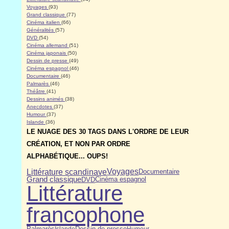
Voyages
(93)
Grand classique
(77)
Cinéma italien
(66)
Généralités
(57)
DVD
(54)
Cinéma allemand
(51)
Cinéma japonais
(50)
Dessin de presse
(49)
Cinéma espagnol
(46)
Documentaire
(46)
Palmarès
(46)
Théâtre
(41)
Dessins animés
(38)
Anecdotes
(37)
Humour
(37)
Islande
(36)
LE NUAGE DES 30 TAGS DANS L'ORDRE DE LEUR
CRÉATION, ET NON PAR ORDRE
ALPHABÉTIQUE... OUPS!
Littérature scandinave
Voyages
Documentaire
Grand classique
DVD
Cinéma espagnol
Littérature
francophone
Dessin de presse