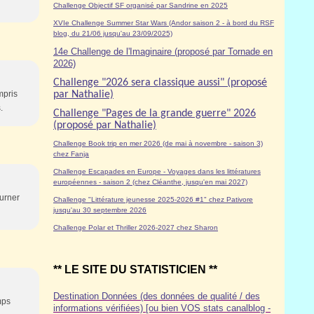
Challenge Objectif SF organisé par Sandrine en 2025
XVIe Challenge Summer Star Wars (Andor saison 2 - à bord du RSF
blog, du 21/06 jusqu'au 23/09/2025)
14e Challenge de l'Imaginaire (proposé par Tornade en
2026)
Challenge "2026 sera classique aussi" (proposé
mpris
par Nathalie)
.
Challenge "Pages de la grande guerre" 2026
(proposé par Nathalie)
Challenge Book trip en mer 2026 (de mai à novembre - saison 3)
chez Fanja
Challenge Escapades en Europe - Voyages dans les littératures
européennes - saison 2 (chez Cléanthe, jusqu'en mai 2027)
ourner
Challenge "Littérature jeunesse 2025-2026 #1" chez Pativore
jusqu'au 30 septembre 2026
Challenge Polar et Thriller 2026-2027 chez Sharon
** LE SITE DU STATISTICIEN **
Destination Données (des données de qualité / des
mps
informations vérifiées) [ou bien VOS stats canalblog -