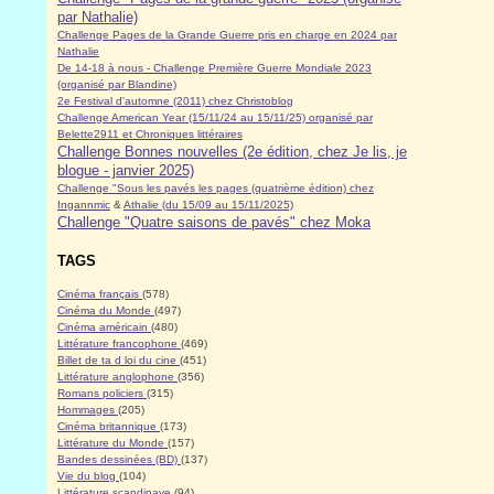
par Nathalie)
Challenge Pages de la Grande Guerre pris en charge en 2024 par
Nathalie
De 14-18 à nous - Challenge Première Guerre Mondiale 2023
(organisé par Blandine)
2e Festival d'automne (2011) chez Christoblog
Challenge American Year (15/11/24 au 15/11/25) organisé par
Belette2911 et Chroniques littéraires
Challenge Bonnes nouvelles (2e édition, chez Je lis, je
blogue - janvier 2025)
Challenge "Sous les pavés les pages (quatrième édition) chez
Ingannmic
&
Athalie (du 15/09 au 15/11/2025)
Challenge "Quatre saisons de pavés" chez Moka
TAGS
Cinéma français
(578)
Cinéma du Monde
(497)
Cinéma américain
(480)
Littérature francophone
(469)
Billet de ta d loi du cine
(451)
Littérature anglophone
(356)
Romans policiers
(315)
Hommages
(205)
Cinéma britannique
(173)
Littérature du Monde
(157)
Bandes dessinées (BD)
(137)
Vie du blog
(104)
Littérature scandinave
(94)