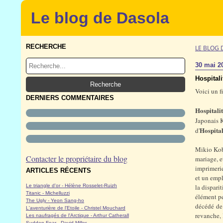
Le blog de Dasola
RECHERCHE
LE BLOG 
30 mai 2
Hospitali
Voici un f
DERNIERS COMMENTAIRES
Hospitali
Japonais K
Hospital
d'
Mikio Koba
Contacter le propriétaire du blog
mariage, e
imprimerie
ARTICLES RÉCENTS
et un empl
Le triangle d'or - Hélène Rosselet-Ruizh
la dispari
Titanic - Michelluzzi
élément pe
The Ugly - Yeon Sang-ho
décédé de 
L'aventurière de l'Etoile - Christel Mouchard
revanche, 
Les naufragés de l'Arctique - Arthur Catherall
Sudden Fear - David Miller