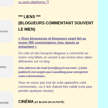
ou autre plateforme ?]
*** LIENS ***
(BLOGUEURS COMMENTANT SOUVENT
LE MIEN)
trouve
= Onze blogueuses et blogueurs ayant fait au
moins 500 commentaires chez dasola se
présentent =
On crée un lien lorsqu'un blogueur a commenté au
moins cinq billets en venant à (au moins) deux dates
différentes sur ce blog.
ertes.
Une adresse de mail (xxx@yyy.fr ou com...) [non
publiée!] est exigée par Canalblog pour enregistrer
votre commentaire.
Vous ne voyez pas tout de suite apparaître votre
commentaire, car il doit d'abord être validé (cela peut
prendre quelques heures)
CINÉMA
(23 BLOGS EN ACTIVITÉ)
arasite