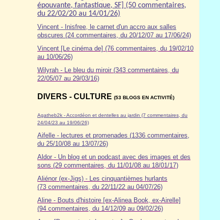
épouvante, fantastique, SF] (50 commentaires,
du 22/02/20 au 14/01/26)
Vincent - Inisfree, le carnet d'un accro aux salles
obscures (24 commentaires, du 20/12/07 au 17/06/24)
Vincent [Le cinéma de] (76 commentaires, du 19/02/10
au 10/06/26)
Wilyrah - Le bleu du miroir (343 commentaires, du
22/05/07 au 29/03/16)
DIVERS - CULTURE
(53 BLOGS EN ACTIVITÉ)
Agatheb2k - Accordéon et dentelles au jardin (7 commentaires, du
24/04/23 au 19/06/26)
Aifelle - lectures et promenades (1336 commentaires,
du 25/10/08 au 13/07/26)
Aldor
- Un blog et un podcast avec des images et des
sons (29 commentaires, du 11/01/08 au 18/01/17)
Aliénor (ex-Jigs) - Les cinquantièmes hurlants
(73 commentaires, du 22/11/22 au 04/07/26)
Aline - Bouts d'histoire [ex-Alinea Book, ex-Airelle]
(94 commentaires, du 14/12/09 au 09/02/26)