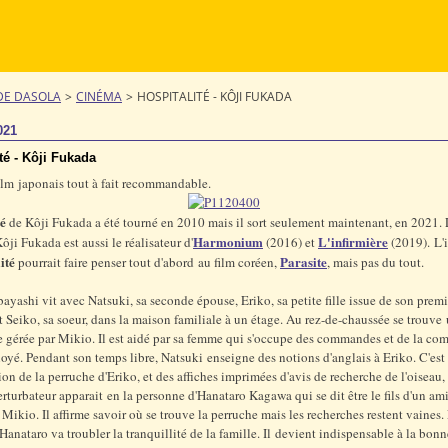
DE DASOLA
>
CINÉMA
>
HOSPITALITÉ - KÔJI FUKADA
021
té - Kôji Fukada
ilm japonais tout à fait recommandable.
té
de Kôji Fukada a été tourné en 2010 mais il sort seulement maintenant, en 2021. 
Harmonium
L'infirmière
ôji Fukada est aussi le réalisateur d'
(2016) et
(2019). L'
ité
Parasite
pourrait faire penser tout d'abord au film coréen,
, mais pas du tout.
yashi vit avec Natsuki, sa seconde épouse, Eriko, sa petite fille issue de son premi
t Seiko, sa soeur, dans la maison familiale à un étage. Au rez-de-chaussée se trouve 
 gérée par Mikio. Il est aidé par sa femme qui s'occupe des commandes et de la com
oyé. Pendant son temps libre, Natsuki enseigne des notions d'anglais à Eriko. C'est
tion de la perruche d'Eriko, et des affiches imprimées d'avis de recherche de l'oiseau,
rturbateur apparait en la personne d'Hanataro Kagawa qui se dit être le fils d'un am
Mikio. Il affirme savoir où se trouve la perruche mais les recherches restent vaines.
Hanataro va troubler la tranquillité de la famille. Il devient indispensable à la bon