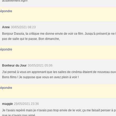
actuellement #grrr
épondre
Anne
30/05/2021 08:23
Bonjour Dasola, ta critique me donne envie de voir ce film. Jusqu'à présent je ne 
pas de salle qui le passe. Bon dimanche,
épondre
Bonheur du Jour
30/05/2021 05:06
J'ai pensé à vous en apprenant que les salles de cinéma étaient de nouveau ouv
Bons films ! Je suppose que vous en avez plein à voir !
épondre
maggie
29/05/2021 23:36
Je l'avais repéré mais je n'avais pas trop envie de le voir, ça me faisait penser à p
que je n'avais pas aimé...