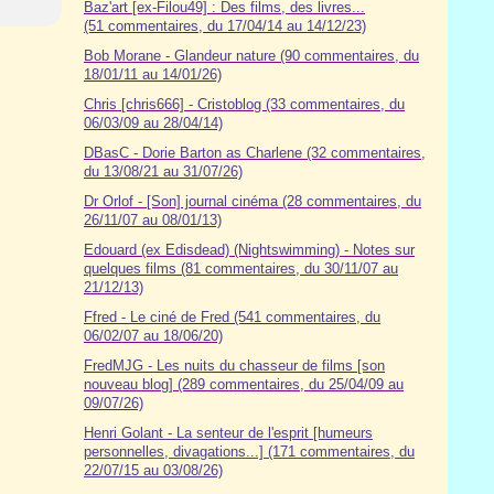
Baz'art [ex-Filou49] : Des films, des livres...
(51 commentaires, du 17/04/14 au 14/12/23)
Bob Morane - Glandeur nature (90 commentaires, du
18/01/11 au 14/01/26)
Chris [chris666] - Cristoblog (33 commentaires, du
06/03/09 au 28/04/14)
DBasC - Dorie Barton as Charlene (32 commentaires,
du 13/08/21 au 31/07/26)
Dr Orlof - [Son] journal cinéma (28 commentaires, du
26/11/07 au 08/01/13)
Edouard (ex Edisdead) (Nightswimming) - Notes sur
quelques films (81 commentaires, du 30/11/07 au
21/12/13)
Ffred - Le ciné de Fred (541 commentaires, du
06/02/07 au 18/06/20)
FredMJG - Les nuits du chasseur de films [son
nouveau blog] (289 commentaires, du 25/04/09 au
09/07/26)
Henri Golant - La senteur de l'esprit [humeurs
personnelles, divagations...] (171 commentaires, du
22/07/15 au 03/08/26)