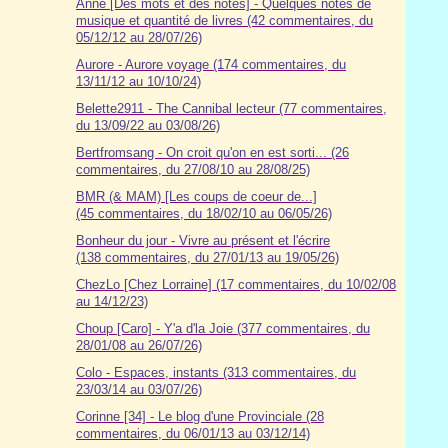
Anne [Des mots et des notes] - Quelques notes de
musique et quantité de livres (42 commentaires, du
05/12/12 au 28/07/26)
Aurore - Aurore voyage (174 commentaires, du
13/11/12 au 10/10/24)
Belette2911 - The Cannibal lecteur (77 commentaires,
du 13/09/22 au 03/08/26)
Bertfromsang - On croit qu'on en est sorti... (26
commentaires, du 27/08/10 au 28/08/25)
BMR (& MAM) [Les coups de coeur de...]
(45 commentaires, du 18/02/10 au 06/05/26)
Bonheur du jour - Vivre au présent et l'écrire
(138 commentaires, du 27/01/13 au 19/05/26)
ChezLo [Chez Lorraine] (17 commentaires, du 10/02/08
au 14/12/23)
Choup [Caro] - Y'a d'la Joie (377 commentaires, du
28/01/08 au 26/07/26)
Colo - Espaces, instants (313 commentaires, du
23/03/14 au 03/07/26)
Corinne [34] - Le blog d'une Provinciale (28
commentaires, du 06/01/13 au 03/12/14)