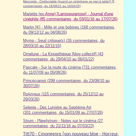
Marcorele - Cinéluctable [quand un cinéphage se met à table!] (5
commentaires, du 18/08/21 au 16/04/25)
Mariette (ex-
Anne) [Larroseurarrose] - Journal d'une
cinéphile (85 commentaires, du 03/01/16 au 17/07/26)
Martin [K] - Mille et une bobines (168 commentaires,
du 09/12/12 au 04/08/26)
Mymp - Seuil critique(s) (26 commentaires, du
28/03/10 au 22/11/15)
Ornelune - La Kinopithèque [blog collectif] (43
commentaires, du 29/04/10 au 06/01/22)
Pascale - Sur la route du cinéma (7
31
commentaires,
du 11/07/09 au 05/08/26)
Princécranoir (299 commentaires, du 23/08/10 au
30/07/26)
Roijoyeux (115 commentaires, du 25/12/12 au
29/03/26)
Selenie - Des Lumière au Septième Art
(201 commentaires, du 15/01/09 au 27/07/26)
Strum - [New]strum - Notes sur le cinéma (27
commentaires, du 21/11/16 au 07/03/23)
Titi70 - Cmongenre [son nouveau blog - Horreur,