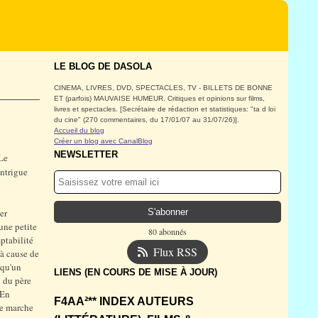
LE BLOG DE DASOLA
CINEMA, LIVRES, DVD, SPECTACLES, TV - BILLETS DE BONNE
ET (parfois) MAUVAISE HUMEUR. Critiques et opinions sur films,
livres et spectacles. [Secrétaire de rédaction et statistiques: "ta d loi
du cine" (270 commentaires, du 17/01/07 au 31/07/26)].
Accueil du blog
Créer un blog avec CanalBlog
NEWSLETTER
Le
intrigue
er
une petite
80 abonnés
ptabilité
Flux RSS
 à cause de
 qu'un
LIENS (EN COURS DE MISE À JOUR)
i du père
 En
F4AA²** INDEX AUTEURS
ne marche