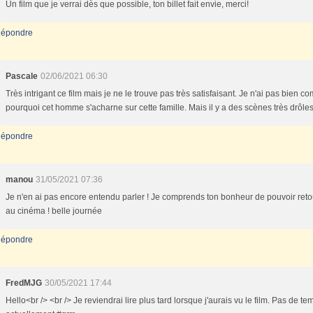
Un film que je verrai dès que possible, ton billet fait envie, merci!
épondre
Pascale
02/06/2021 06:30
Très intrigant ce film mais je ne le trouve pas très satisfaisant. Je n'ai pas bien co
pourquoi cet homme s'acharne sur cette famille. Mais il y a des scènes très drôles
épondre
manou
31/05/2021 07:36
Je n'en ai pas encore entendu parler ! Je comprends ton bonheur de pouvoir ret
au cinéma ! belle journée
épondre
FredMJG
30/05/2021 17:44
Hello<br /> <br /> Je reviendrai lire plus tard lorsque j'aurais vu le film. Pas de te