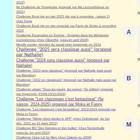
2022)
9e Challenge de l'Imaginaire (proposé par Ma Lecturothèque en
2021)
R
Challenge Book trip en mer 2025 (de mai à novembre - saison 2)
chez Fanja
Challenge Book trip en mer organisé par Fanja de février à novembre
A
2024
Challenge Escapades en Europe - Voyages dans les littératures
européennes (chez Cléanthe, jusqu'en avril 2026)
Monde ouvrier, mondes du travail chez Ingannmic en 2024
Challenge "2025 sera classique aussi" (proposé
par Nathalie)
R
Challenge "2024 sera classique aussi" (proposé par
Nathalie)
Challenge "2023 sera classique" (proposé par Nathalie mais aussi
par Blandine)
B
Challenge "2022 en classiques" (proposé par Nathalie mais aussi par
Blandine)
Challenge urbain "Sous les pavés, les pages" (3e édition) organisé
par Ingannmic (15/09-15/11/2024)
Challenge "Les classiques c'est fantastique" (5e
saison, 2024-2025) organisé par Moka et Fanny
R
Challenge "Les classiques c'est fantastique" 2023-2024 proposé par
Moka et Fanny
Challenge "Winter short stories in SFF" (chez Celindanaé, du 1er
M
déc. 2021 au 31 mars 2022)
Challenge BD "Des histoires et des bulles" (chez Noctenbulle
jusqu'au 1er avril 2022)
Challenge Chick Litt for Men (chez Calepin en 2009)