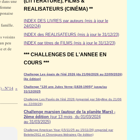
(LITTÉRATURE), FILMS &
e dans une
a femme
REALISATEURS (CINÉMA) **
aponaise
INDEX DES LIVRES par auteurs (mis à jour le
 famille.
24/02/24)
INDEX des REALISATEURS (mis à jour le 31/12/23)
es voisins
 un peu
INDEX par titres de FILMS (mis à jour le 31/12/23)
e et de
*** CHALLENGES DE L'ANNEE EN
COURS ***
Challenge Les épais de l'été 2026 (du 21/06/2026 au 22/09/2026)
[4e édition]
Challenge "120 ans Jules Verne (1828-1905)" jusqu'au
) - N°14
31/12/2025
Challenge Les Pavés de l'été 2026 (organisé par Sibylline du 21/06
au 22/09/26)
Challenge marsien (autour de la planète Mars) -
2ème édition
(sur 13 mois, du 01/03/2024
au 31/03/2025)
Challenge American Year (15/11/25 au 15/11/26) organisé par
Belette2911 et Chroniques littéraires (3e édition)