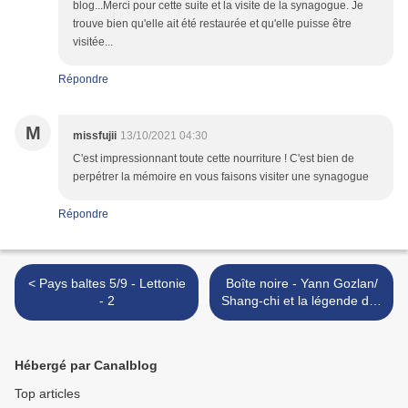
blog...Merci pour cette suite et la visite de la synagogue. Je
trouve bien qu'elle ait été restaurée et qu'elle puisse être
visitée...
Répondre
M
missfujii
13/10/2021 04:30
C'est impressionnant toute cette nourriture ! C'est bien de
perpétrer la mémoire en vous faisons visiter une synagogue
Répondre
< Pays baltes 5/9 - Lettonie
Boîte noire - Yann Gozlan/
- 2
Shang-chi et la légende des
dix anneaux - Destin Daniel
Cretton/ Gaza mon amour -
Tarzan & Arab Nasser >
Hébergé par Canalblog
Top articles