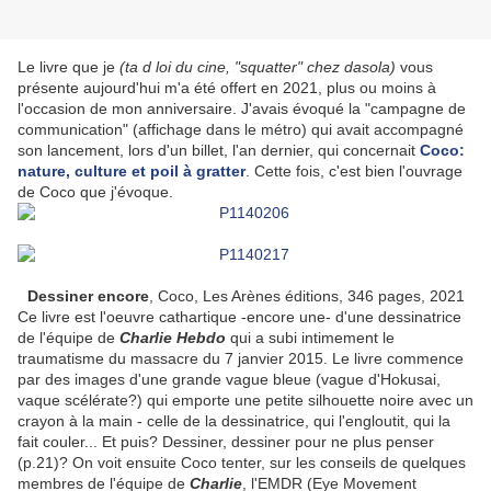
Le livre que je
(ta d loi du cine, "squatter" chez dasola)
vous
présente aujourd'hui m'a été offert en 2021, plus ou moins à
l'occasion de mon anniversaire. J'avais évoqué la "campagne de
communication" (affichage dans le métro) qui avait accompagné
son lancement, lors d'un billet, l'an dernier, qui concernait
Coco:
nature, culture et poil à gratter
. Cette fois, c'est bien l'ouvrage
de Coco que j'évoque.
Dessiner encore
, Coco, Les Arènes éditions, 346 pages, 2021
Ce livre est l'oeuvre cathartique -encore une- d'une dessinatrice
de l'équipe de
Charlie Hebdo
qui a subi intimement le
traumatisme du massacre du 7 janvier 2015. Le livre commence
par des images d'une grande vague bleue (vague d'Hokusai,
vaque scélérate?) qui emporte une petite silhouette noire avec un
crayon à la main - celle de la dessinatrice, qui l'engloutit, qui la
fait couler... Et puis? Dessiner, dessiner pour ne plus penser
(p.21)? On voit ensuite Coco tenter, sur les conseils de quelques
membres de l'équipe de
Charlie
, l'EMDR (Eye Movement