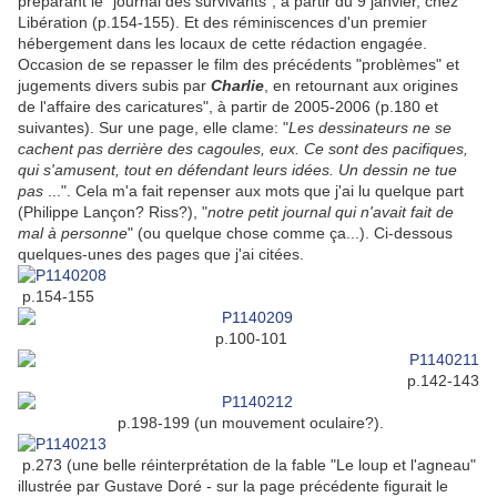
préparant le "journal des survivants", à partir du 9 janvier, chez
Libération (p.154-155). Et des réminiscences d'un premier
hébergement dans les locaux de cette rédaction engagée.
Occasion de se repasser le film des précédents "problèmes" et
jugements divers subis par
Charlie
, en retournant aux origines
de l'affaire des caricatures", à partir de 2005-2006 (p.180 et
suivantes). Sur une page, elle clame: "
Les dessinateurs ne se
cachent pas derrière des cagoules, eux. Ce sont des pacifiques,
qui s'amusent, tout en défendant leurs idées. Un dessin ne tue
pas
...". Cela m'a fait repenser aux mots que j'ai lu quelque part
(Philippe Lançon? Riss?), "
notre petit journal qui n'avait fait de
mal à personne
" (ou quelque chose comme ça...). Ci-dessous
quelques-unes des pages que j'ai citées.
p.154-155
p.100-101
p.142-143
p.198-199 (un mouvement oculaire?).
p.273 (une belle réinterprétation de la fable "Le loup et l'agneau"
illustrée par Gustave Doré - sur la page précédente figurait le