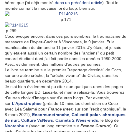
héron que j'ai déjà montré
dans un précédent article
). Tout le
monde connaît la mauvaise foi du loup, bien sûr.
p.171
p.299.
Coco évoque encore, dans ces jours sombres, le traumatisme du
massacre de l'hyper-Cacher à Vincennes, le 9 janvier. Et la
manifestation du dimanche 11 janvier 2015. J'y étais, et je sais
qu'y étaient aussi un certain nombre des "anciens" du petit
canard étudiant dont j'ai fait partie dans les années 1980-2000.
Avec, évidemment, des millions d'autres personnes.
Le livre se termine sur le premier "reportage dessiné" de Coco,
sur une autre crèche, la "crèche vivante" de Civitas, dans les
beaux quartiers, en décembre 2014.
Je n'ai bien évidemment pu citer que quelques-unes des pages
de cette longue BD. Lisez-la, et même relisez-la. Vous trouverez
d'autres choix d'images sur d'autres blogs. Par exemple,
sur
L'Apostrophée
(près de 10 minutes d'entretien de Coco
avec Léa Salamé pour
France Inter
, sur son "récit graphique", le
8 mars 2021),
Encoreunetranche
,
Collectif polar: chroniques
de nuit
,
Culture VsNews
,
Carnets 2 Wees-ends
, le blog de
Noctenbule
(avec un long entretien sur
France Culture
). Ou
juste d'autres textes de chroniques, comme chez