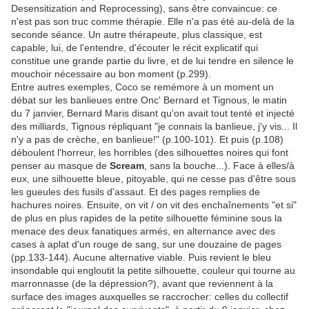
Desensitization and Reprocessing), sans être convaincue: ce
n'est pas son truc comme thérapie. Elle n'a pas été au-delà de la
seconde séance. Un autre thérapeute, plus classique, est
capable, lui, de l'entendre, d'écouter le récit explicatif qui
constitue une grande partie du livre, et de lui tendre en silence le
mouchoir nécessaire au bon moment (p.299).
Entre autres exemples, Coco se remémore à un moment un
débat sur les banlieues entre Onc' Bernard et Tignous, le matin
du 7 janvier, Bernard Maris disant qu'on avait tout tenté et injecté
des milliards, Tignous répliquant "je connais la banlieue, j'y vis... Il
n'y a pas de crèche, en banlieue!" (p.100-101). Et puis (p.108)
déboulent l'horreur, les horribles (des silhouettes noires qui font
penser au masque de
Scream
, sans la bouche...). Face à elles/à
eux, une silhouette bleue, pitoyable, qui ne cesse pas d'être sous
les gueules des fusils d'assaut. Et des pages remplies de
hachures noires. Ensuite, on vit / on vit des enchaînements "et si"
de plus en plus rapides de la petite silhouette féminine sous la
menace des deux fanatiques armés, en alternance avec des
cases à aplat d'un rouge de sang, sur une douzaine de pages
(pp.133-144). Aucune alternative viable. Puis revient le bleu
insondable qui engloutit la petite silhouette, couleur qui tourne au
marronnasse (de la dépression?), avant que reviennent à la
surface des images auxquelles se raccrocher: celles du collectif